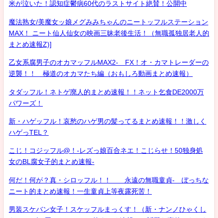
米が泣いた！認知症鬱病60代のラストサイト絶賛！公開中
魔法熟女/美魔女ッ娘メグみみちゃんのニートッフルステーション
MAX！ ニート仙人仙女の映画三昧老後生活！（無職孤独居老人的
まとめ速報Z)]
乙女系腐男子のオカマッフルMAX2- FX！オ・カマトレーダーの
逆襲！！ 極道のオカマたち編（おもしろ動画まとめ速報）
タダッフル！ネトゲ廃人的まとめ速報！！ネット乞食DE2000万
パワーズ！
新・ハゲッフル！哀愁のハゲ男の髪ってるまとめ速報！！激しく
ハゲっTEL？
こじ！コジッフル@！-レズっ娘百合ネエ！こじらせ！50独身処
女のBL腐女子的まとめ速報-
何だ！何が？真・シロッフル！！ 永遠の無職童貞- ぼっちな
ニート的まとめ速報！一生童貞上等夜露死苦！
男装スケバン女子！スケッフルまっくす！（新・ナンノひゃくし