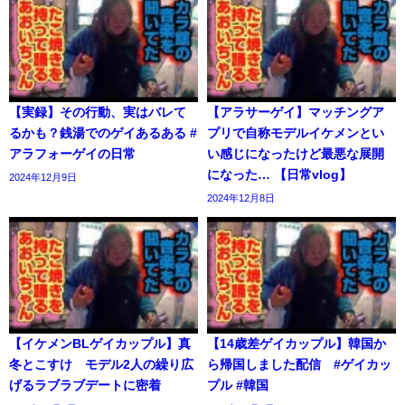
【実録】その行動、実はバレて
【アラサーゲイ】マッチングア
るかも？銭湯でのゲイあるある #
プリで自称モデルイケメンとい
アラフォーゲイの日常
い感じになったけど最悪な展開
になった… 【日常vlog】
2024年12月9日
2024年12月8日
【イケメンBLゲイカップル】真
【14歳差ゲイカップル】韓国か
冬とこすけ モデル2人の繰り広
ら帰国しました配信 #ゲイカッ
げるラブラブデートに密着
プル #韓国