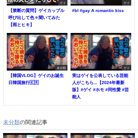
ゲイ
ゲイ
【禁断の質問】ゲイカップル
#bl #gay A romantic kiss
呼び出して色々聞いてみた
【雨とヒキ】
未分類
ゲイ
【韓国VLOG】ゲイのお誕生
実はゲイを公表している芸能
日韓国旅行🇰🇷
人がこちら...【2024年最新
版】#ゲイ #ホモ #同性愛 #芸
能人
未分類
の関連記事