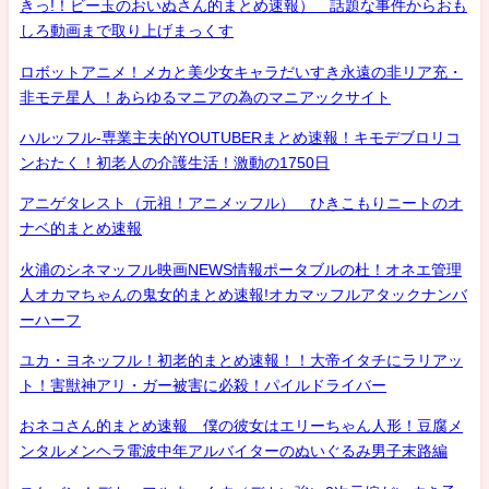
きっ!！ビー玉のおいぬさん的まとめ速報） 話題な事件からおも
しろ動画まで取り上げまっくす
ロボットアニメ！メカと美少女キャラだいすき永遠の非リア充・
非モテ星人 ！あらゆるマニアの為のマニアックサイト
ハルッフル-専業主夫的YOUTUBERまとめ速報！キモデブロリコ
ンおたく！初老人の介護生活！激動の1750日
アニゲタレスト（元祖！アニメッフル） ひきこもりニートのオ
ナベ的まとめ速報
火浦のシネマッフル映画NEWS情報ポータブルの杜！オネエ管理
人オカマちゃんの鬼女的まとめ速報!オカマッフルアタックナンバ
ーハーフ
ユカ・ヨネッフル！初老的まとめ速報！！大帝イタチにラリアッ
ト！害獣神アリ・ガー被害に必殺！パイルドライバー
おネコさん的まとめ速報 僕の彼女はエリーちゃん人形！豆腐メ
ンタルメンヘラ電波中年アルバイターのぬいぐるみ男子末路編