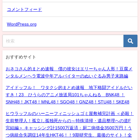
コメントフィード
WordPress.org
おすすめサイト
おネコさん的まとめ速報 僕の彼女はエリーちゃん人形！豆腐メ
ンタルメンヘラ電波中年アルバイターのぬいぐるみ男子末路編
アイドッフル！ ワタクシ的まとめ速報 地下格闘アイドルだい
すき！23 ひうらのアニメ放送局101ちゃんねる BNK48 ！
SNH48！JKT48！MNL48！SGO48！GNZ48！STU48！SKE48
ヒウラッフルのハーニーフィニッシュゴミ屋敷補完計画 ＜必殺！
生前整理人！孤立し孤独死からの～特殊清掃・遺品整理への道F
完結編＞ キャッシング計1500万返済：厨二病借金3500万円！う
つ病統合失調症14年生HKT46！！9期研究生、最後のサイト！全