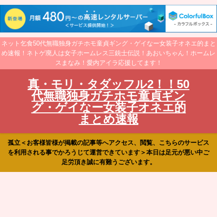
ネット乞食50代無職独身ガチホモ童貞ギング・ゲイなー女装子オネエ的まと
め速報！ネトゲ廃人は女子ホームレス三銃士伝説！あおいちゃん！ホームレ
スまなみ！愛内アイラ応援してます！
真・モリ・タダッフル2！！50
代無職独身ガチホモ童貞ギン
グ・ゲイなー女装子オネエ的
まとめ速報
孤立＜お客様皆様が掲載の記事等へアクセス、閲覧、こちらのサービス
を利用される事でかろうじて運営できています＞本日は足元が悪い中ご
足労頂き誠に有難うございます。