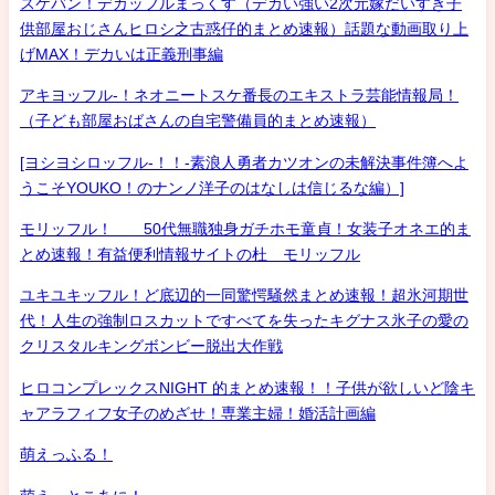
スケバン！デカッフルまっくす（デカい強い2次元嫁だいすき子
供部屋おじさんヒロシ之古惑仔的まとめ速報）話題な動画取り上
げMAX！デカいは正義刑事編
アキヨッフル-！ネオニートスケ番長のエキストラ芸能情報局！
（子ども部屋おばさんの自宅警備員的まとめ速報）
[ヨシヨシロッフル-！！-素浪人勇者カツオンの未解決事件簿へよ
うこそYOUKO！のナンノ洋子のはなしは信じるな編）]
モリッフル！ 50代無職独身ガチホモ童貞！女装子オネエ的ま
とめ速報！有益便利情報サイトの杜 モリッフル
ユキユキッフル！ど底辺的一同驚愕騒然まとめ速報！超氷河期世
代！人生の強制ロスカットですべてを失ったキグナス氷子の愛の
クリスタルキングボンビー脱出大作戦
ヒロコンプレックスNIGHT 的まとめ速報！！子供が欲しいど陰キ
ャアラフィフ女子のめざせ！専業主婦！婚活計画編
萌えっふる！