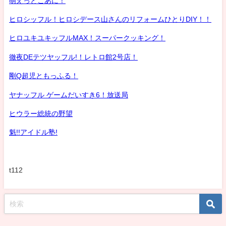
萌えっとこあに！
ヒロシッフル！ヒロシデース山さんのリフォームひとりDIY！！
ヒロユキユキッフルMAX！スーパークッキング！
徹夜DEテツヤッフル!！レトロ館2号店！
剛Q超児ともっふる！
ヤナッフル ゲームだいすき6！放送局
ヒウラー総統の野望
魁!!アイドル塾!
t112