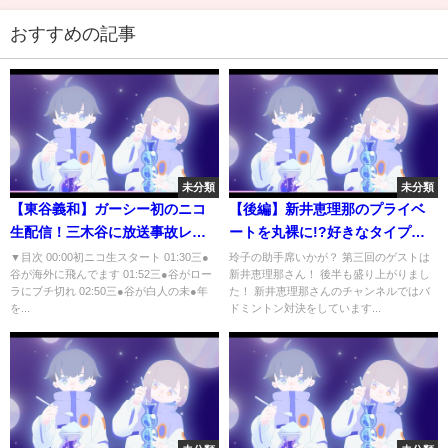
おすすめの記事
未分類
未分類
【東谷義和】ガーシー初のニコ
【後編】新井恵理那のプライベ
生配信！三木谷に放送事故レベ
ートを丸裸に!?好きなタイプは
ルのブチ切れの理由が…
〇〇
▼目次 00:00初ニコ生スタート 01:30三●
玲子の助手席いかが？ 第三回のゲストは
谷が海外に飛んでます 01:52三●谷がロー
新井恵理那さん！ 後半も盛り上がりまし
ラにブチ切れ 02:50三●谷が白人の未●年
た！ 新井恵理那さんのチャンネルではバ
を...
ドミントン対決をしています...