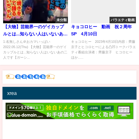
未分類
バラエティ動画
【大物】芸能界一のゲイカップ
キョコロヒー 動画 祝２周年
ルとは...知らない人はいないあの
SP 4月10日
二人です【ガーシー/切り抜き】
1:名無しさん＠おカマいっぱい
キョコロヒー 2023年4月10日内容：齊藤
2022.05.12(Thu) 【大物】芸能界一のゲイ
京子とヒコロヒーによる凸凹トークバラエ
カップルとは...知らない人はいないあの二
ティ番組出演者：齊藤京子 ヒコロヒー
人です【ガーシ...
ほか......
xrea