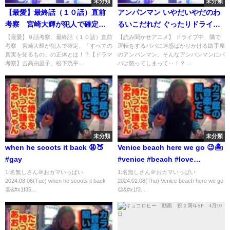
未分類
未分類
【最愛】最終話（１０話）直前
アンパンマン いやだいやだのわ
考察 宮崎大輝が犯人で確定、
るいこだれだ ぐったりドライブ
「すべての真実を知るもの」の
編 遠足 おでかけ 車 ピクニック
【最愛】９話考察、最終話（１０話）直前
【読み聞かせアニメ】 ドライブ中、隣で
考察 宮崎大輝が犯人で確定、「すべての
運転をするパパに迷惑ばかりかける助手席
正体とは！？【ドラマ考察】吉
躾 生活習慣 知育 マナー 赤ちゃ
真実を知るもの」の正体とは！？【ドラマ
のアンパンマン。そんなアンパンマンにパ
高由里子、松下洸平、田中みな
ん泣き止む 笑う 喜ぶ 子供が喜ぶ
考察】吉高由里子、松下洸平...
パは怒ってしまって‥！？ ...
実、薬師丸ひろ子、井浦新
アニメ 読み聞かせ 字幕
未分類
未分類
when he scoots it back 😩🍑
Venice beach here we go 😉🏝️
#gay
#venice #beach #love
#wonderful #gay
1:名無しさん＠おカマいっぱい
1:名無しさん＠おカマいっぱい
2024.08.06(Tue) when he scoots it back
2024.02.08(Thu) Venice beach here we go
😩&#x1f35...
😉&#x1f3...