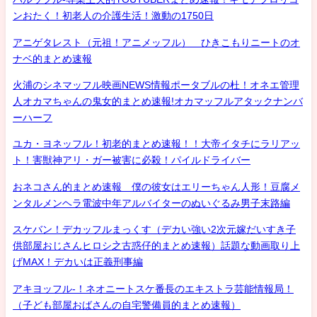
ンおたく！初老人の介護生活！激動の1750日
アニゲタレスト（元祖！アニメッフル） ひきこもりニートのオ
ナベ的まとめ速報
火浦のシネマッフル映画NEWS情報ポータブルの杜！オネエ管理
人オカマちゃんの鬼女的まとめ速報!オカマッフルアタックナンバ
ーハーフ
ユカ・ヨネッフル！初老的まとめ速報！！大帝イタチにラリアッ
ト！害獣神アリ・ガー被害に必殺！パイルドライバー
おネコさん的まとめ速報 僕の彼女はエリーちゃん人形！豆腐メ
ンタルメンヘラ電波中年アルバイターのぬいぐるみ男子末路編
スケバン！デカッフルまっくす（デカい強い2次元嫁だいすき子
供部屋おじさんヒロシ之古惑仔的まとめ速報）話題な動画取り上
げMAX！デカいは正義刑事編
アキヨッフル-！ネオニートスケ番長のエキストラ芸能情報局！
（子ども部屋おばさんの自宅警備員的まとめ速報）