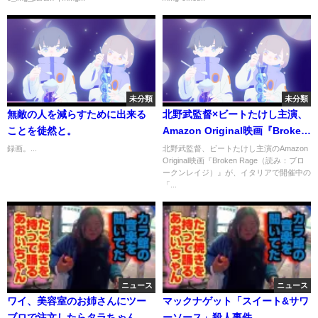
未分類
未分類
無敵の人を減らすために出来る
北野武監督×ビートたけし主演、
ことを徒然と。
Amazon Original映画『Broken
Rage』第81回ベネチア国際映画
録画。...
北野武監督、ビートたけし主演のAmazon
Original映画『Broken Rage（読み：ブロ
祭で公式上映
ークンレイジ）』が、イタリアで開催中の
「...
ニュース
ニュース
ワイ、美容室のお姉さんにツー
マックナゲット「スイート&サワ
ブロで注文したらタラちゃんに
ーソース」殺人事件