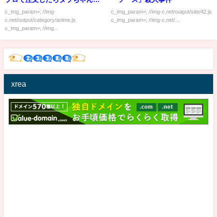
なる
c_img_param=; //img-
c_img_param=; //img-c.net/output/site/42.js
c.net/output/category/anime.js
c_img_param=; //img-c.net/...
c_img_param=; //img...
xrea