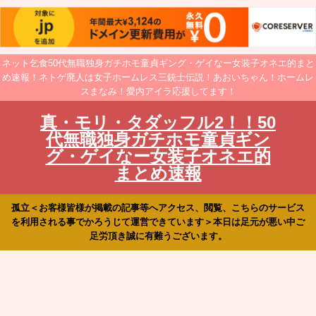
ネット乞食50代無職独身ガチホモ童貞ギング・ゲイなー女装子オネエ的まと
め速報！ネトゲ廃人は女子ホームレス三銃士伝説！あおいちゃん！ホームレ
スまなみ！愛内アイラ応援してます！
真・モリ・タダッフル2！！50
代無職独身ガチホモ童貞ギン
グ・ゲイなー女装子オネエ的
まとめ速報
孤立＜お客様皆様が掲載の記事等へアクセス、閲覧、こちらのサービス
を利用される事でかろうじて運営できています＞本日は足元が悪い中ご
足労頂き誠に有難うございます。