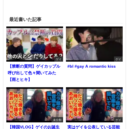
最近書いた記事
ゲイ
ゲイ
【禁断の質問】ゲイカップル
#bl #gay A romantic kiss
呼び出して色々聞いてみた
【雨とヒキ】
未分類
ゲイ
【韓国VLOG】ゲイのお誕生
実はゲイを公表している芸能