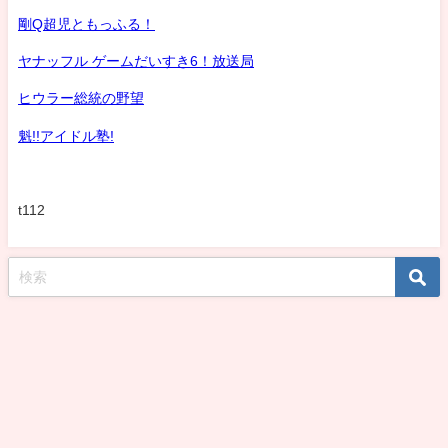
剛Q超児ともっふる！
ヤナッフル ゲームだいすき6！放送局
ヒウラー総統の野望
魁!!アイドル塾!
t112