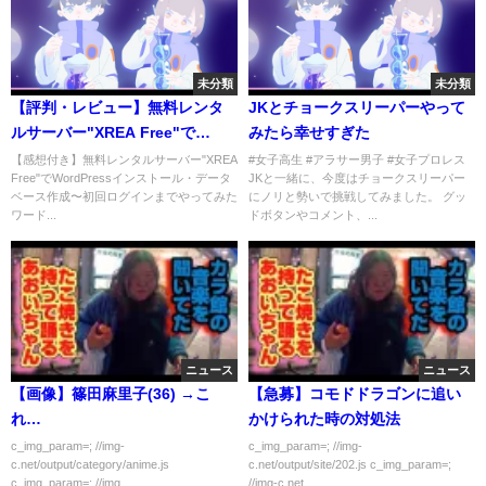
未分類
未分類
【評判・レビュー】無料レンタ
JKとチョークスリーパーやって
ルサーバー"XREA Free"で
みたら幸せすぎた
WordPressインストール・デー
【感想付き】無料レンタルサーバー"XREA
#女子高生 #アラサー男子 #女子プロレス
Free"でWordPressインストール・データ
JKと一緒に、今度はチョークスリーパー
タベース作成〜初回ログインま
ベース作成〜初回ログインまでやってみた
にノリと勢いで挑戦してみました。 グッ
でやってみた
ワード...
ドボタンやコメント、...
ニュース
ニュース
【画像】篠田麻里子(36) →こ
【急募】コモドドラゴンに追い
れ…
かけられた時の対処法
c_img_param=; //img-
c_img_param=; //img-
c.net/output/category/anime.js
c.net/output/site/202.js c_img_param=;
c_img_param=; //img...
//img-c.net...