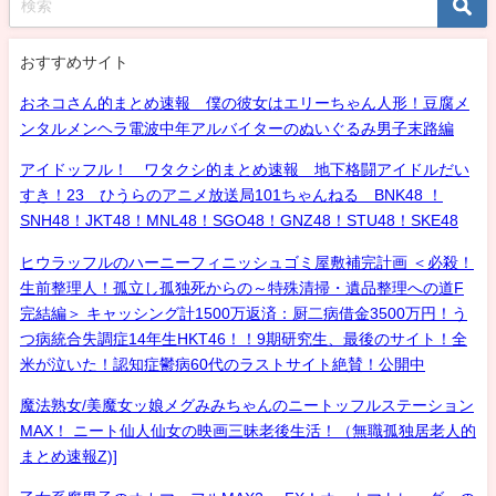
おすすめサイト
おネコさん的まとめ速報 僕の彼女はエリーちゃん人形！豆腐メ
ンタルメンヘラ電波中年アルバイターのぬいぐるみ男子末路編
アイドッフル！ ワタクシ的まとめ速報 地下格闘アイドルだい
すき！23 ひうらのアニメ放送局101ちゃんねる BNK48 ！
SNH48！JKT48！MNL48！SGO48！GNZ48！STU48！SKE48
ヒウラッフルのハーニーフィニッシュゴミ屋敷補完計画 ＜必殺！
生前整理人！孤立し孤独死からの～特殊清掃・遺品整理への道F
完結編＞ キャッシング計1500万返済：厨二病借金3500万円！う
つ病統合失調症14年生HKT46！！9期研究生、最後のサイト！全
米が泣いた！認知症鬱病60代のラストサイト絶賛！公開中
魔法熟女/美魔女ッ娘メグみみちゃんのニートッフルステーション
MAX！ ニート仙人仙女の映画三昧老後生活！（無職孤独居老人的
まとめ速報Z)]