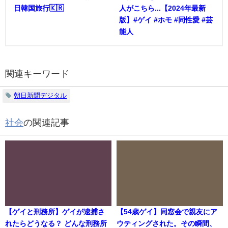
日韓国旅行🇰🇷
人がこちら...【2024年最新
版】#ゲイ #ホモ #同性愛 #芸
能人
関連キーワード
朝日新聞デジタル
社会
の関連記事
【ゲイと刑務所】ゲイが逮捕さ
【54歳ゲイ】同窓会で親友にア
れたらどうなる？ どんな刑務所
ウティングされた。その瞬間、