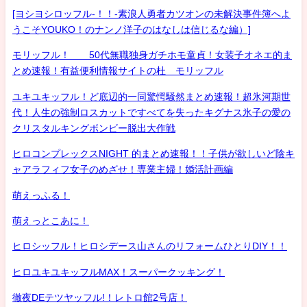
[ヨシヨシロッフル-！！-素浪人勇者カツオンの未解決事件簿へよ
うこそYOUKO！のナンノ洋子のはなしは信じるな編）]
モリッフル！ 50代無職独身ガチホモ童貞！女装子オネエ的ま
とめ速報！有益便利情報サイトの杜 モリッフル
ユキユキッフル！ど底辺的一同驚愕騒然まとめ速報！超氷河期世
代！人生の強制ロスカットですべてを失ったキグナス氷子の愛の
クリスタルキングボンビー脱出大作戦
ヒロコンプレックスNIGHT 的まとめ速報！！子供が欲しいど陰キ
ャアラフィフ女子のめざせ！専業主婦！婚活計画編
萌えっふる！
萌えっとこあに！
ヒロシッフル！ヒロシデース山さんのリフォームひとりDIY！！
ヒロユキユキッフルMAX！スーパークッキング！
徹夜DEテツヤッフル!！レトロ館2号店！