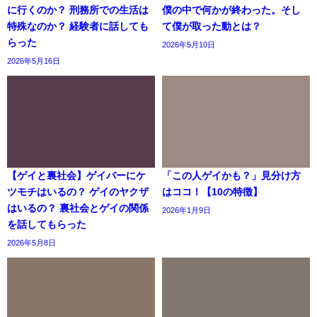
に行くのか？ 刑務所での生活は
僕の中で何かが終わった。そし
特殊なのか？ 経験者に話しても
て僕が取った動とは？
らった
2026年5月10日
2026年5月16日
【ゲイと裏社会】ゲイバーにケ
「この人ゲイかも？」見分け方
ツモチはいるの？ ゲイのヤクザ
はココ！【10の特徴】
はいるの？ 裏社会とゲイの関係
2026年1月9日
を話してもらった
2026年5月8日