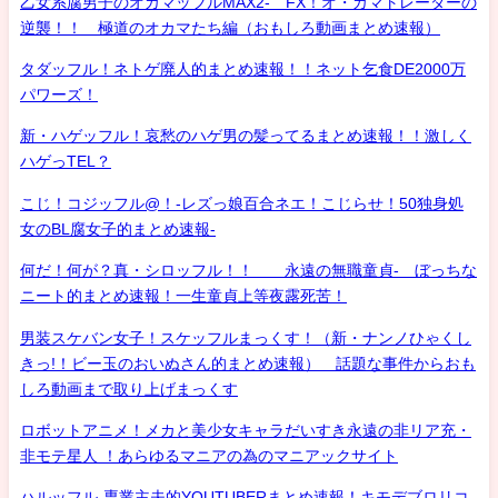
乙女系腐男子のオカマッフルMAX2- FX！オ・カマトレーダーの
逆襲！！ 極道のオカマたち編（おもしろ動画まとめ速報）
タダッフル！ネトゲ廃人的まとめ速報！！ネット乞食DE2000万
パワーズ！
新・ハゲッフル！哀愁のハゲ男の髪ってるまとめ速報！！激しく
ハゲっTEL？
こじ！コジッフル@！-レズっ娘百合ネエ！こじらせ！50独身処
女のBL腐女子的まとめ速報-
何だ！何が？真・シロッフル！！ 永遠の無職童貞- ぼっちな
ニート的まとめ速報！一生童貞上等夜露死苦！
男装スケバン女子！スケッフルまっくす！（新・ナンノひゃくし
きっ!！ビー玉のおいぬさん的まとめ速報） 話題な事件からおも
しろ動画まで取り上げまっくす
ロボットアニメ！メカと美少女キャラだいすき永遠の非リア充・
非モテ星人 ！あらゆるマニアの為のマニアックサイト
ハルッフル-専業主夫的YOUTUBERまとめ速報！キモデブロリコ