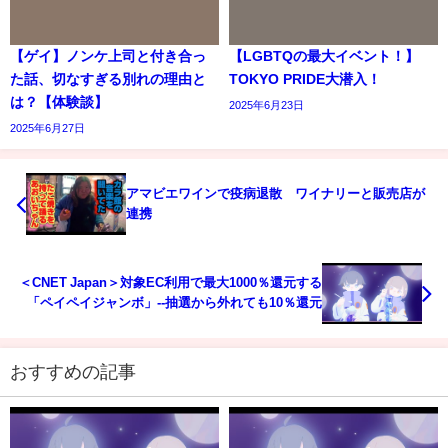
【ゲイ】ノンケ上司と付き合っ
【LGBTQの最大イベント！】
た話、切なすぎる別れの理由と
TOKYO PRIDE大潜入！
は？【体験談】
2025年6月23日
2025年6月27日
アマビエワインで疫病退散 ワイナリーと販売店が
連携
＜CNET Japan＞対象EC利用で最大1000％還元する
「ペイペイジャンボ」--抽選から外れても10％還元
おすすめの記事