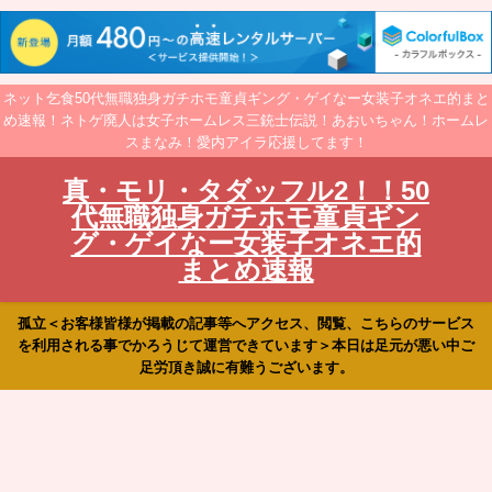
ネット乞食50代無職独身ガチホモ童貞ギング・ゲイなー女装子オネエ的まと
め速報！ネトゲ廃人は女子ホームレス三銃士伝説！あおいちゃん！ホームレ
スまなみ！愛内アイラ応援してます！
真・モリ・タダッフル2！！50
代無職独身ガチホモ童貞ギン
グ・ゲイなー女装子オネエ的
まとめ速報
孤立＜お客様皆様が掲載の記事等へアクセス、閲覧、こちらのサービス
を利用される事でかろうじて運営できています＞本日は足元が悪い中ご
足労頂き誠に有難うございます。