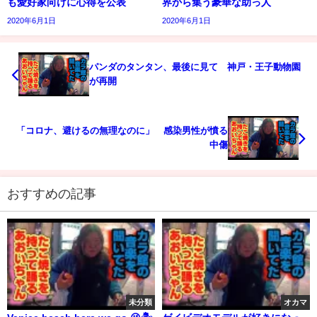
も愛好家向けに心得を公表
界から集う豪華な助っ人
2020年6月1日
2020年6月1日
パンダのタンタン、最後に見て 神戸・王子動物園
が再開
「コロナ、避けるの無理なのに」 感染男性が憤る
中傷
おすすめの記事
未分類
オカマ