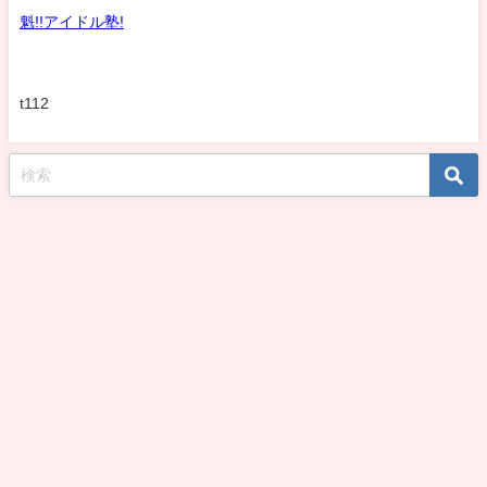
魁!!アイドル塾!
t112
koshirohiroko39jp All Rights Reserved.