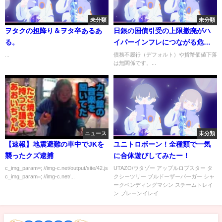
未分類
未分類
ヲタクの担降り＆ヲタ卒あるあ
日銀の国債引受の上限撤廃がハ
る。
イパーインフレにつながる危険
性を説明する
...
債務不履行（デフォルト）や貨幣価値下落
は無関係です。...
ニュース
未分類
【速報】地震避難の車中でJKを
ユニトロボーン！全種類で一気
襲ったクズ逮捕
に合体遊びしてみたー！
c_img_param=; //img-c.net/output/site/42.js
UTAZO/ウタゾー アップルロブスター タ
c_img_param=; //img-c.net/...
クシーツリー ブルドーザーバーガー シャ
ークベンディングマシン スチームトレイ
ン プレーンイレイ...