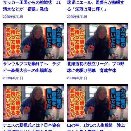
サッカー王国からの挑戦状 J1
球児にエール、監督らが熱唱す
清水などが「宿題」発信
る「栄冠は君に輝く」
2020年6月1日
2020年6月1日
サンウルブズ活動終了へ ラグ
北海道初の独立リーグ、プロ野
ビー豪州大会への出場断念
球に先駆け開幕 育成主体
2020年6月1日
2020年6月1日
テニスの新様式とは？日本協会
山の神、1対1の人生相談 陸上