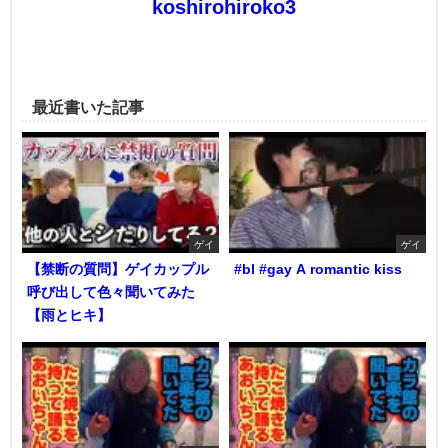
koshirohiroko3
最近書いた記事
ゲイ
ゲイ
【禁断の質問】ゲイカップル
#bl #gay A romantic kiss
呼び出して色々聞いてみた
【雨とヒキ】