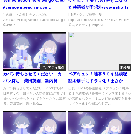
Venice beach here we go 😉🏝️
ゲイビデオモデルが好きになっ
#venice #beach #love
た共演者が予想外www #shorts
#wonderful #gay
1:名無しさん＠おカマいっぱい
LINEスタンプ発売中💖
2024.02.06(Tue) Venice beach here we go
https://line.me/S/sticker/14461172 ▼LINE
😉&#x1f3...
公式アカウント https://l...
バラエティ動画
未分類
カバン持ちさせてください カ
ペアキュン！蛙亭＆ミキ結成秘
バン持ち：柴田英嗣、新内眞
話を勝手にドラマ化！まさかの
衣 3月4日
恋愛＆ホラー！？[字]…の番組内
カバン持ちさせてください 2023年3月4
出典：EPGの番組情報 ペアキュン！蛙亭
日内容：今、知りたい人気企業に訪問し社
＆ミキ結成秘話を勝手にドラマ化！まさか
容解析まとめ
員のカバン持ちをさせてもらったら…出演
の恋愛＆ホラー！？コンビ結成秘話を勝手
者：柴田英嗣 新内眞衣...
にドラマ化！今回は今旬芸...