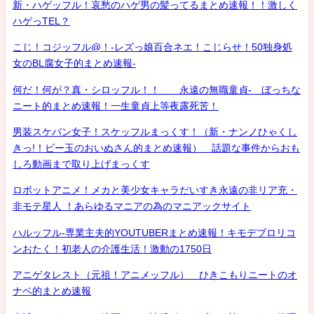
新・ハゲッフル！哀愁のハゲ男の髪ってるまとめ速報！！激しく
ハゲっTEL？
こじ！コジッフル@！-レズっ娘百合ネエ！こじらせ！50独身処
女のBL腐女子的まとめ速報-
何だ！何が？真・シロッフル！！ 永遠の無職童貞- ぼっちな
ニート的まとめ速報！一生童貞上等夜露死苦！
男装スケバン女子！スケッフルまっくす！（新・ナンノひゃくし
きっ!！ビー玉のおいぬさん的まとめ速報） 話題な事件からおも
しろ動画まで取り上げまっくす
ロボットアニメ！メカと美少女キャラだいすき永遠の非リア充・
非モテ星人 ！あらゆるマニアの為のマニアックサイト
ハルッフル-専業主夫的YOUTUBERまとめ速報！キモデブロリコ
ンおたく！初老人の介護生活！激動の1750日
アニゲタレスト（元祖！アニメッフル） ひきこもりニートのオ
ナベ的まとめ速報