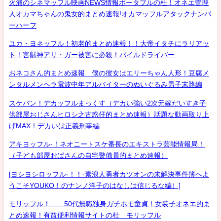
火浦のシネマッフル映画NEWS情報ポータブルの杜！オネエ管理
人オカマちゃんの鬼女的まとめ速報!オカマッフルアタックナンバ
ーハーフ
ユカ・ヨネッフル！初老的まとめ速報！！大帝イタチにラリアッ
ト！害獣神アリ・ガー被害に必殺！パイルドライバー
おネコさん的まとめ速報 僕の彼女はエリーちゃん人形！豆腐メ
ンタルメンヘラ電波中年アルバイターのぬいぐるみ男子末路編
スケバン！デカッフルまっくす（デカい強い2次元嫁だいすき子
供部屋おじさんヒロシ之古惑仔的まとめ速報）話題な動画取り上
げMAX！デカいは正義刑事編
アキヨッフル-！ネオニートスケ番長のエキストラ芸能情報局！
（子ども部屋おばさんの自宅警備員的まとめ速報）
[ヨシヨシロッフル-！！-素浪人勇者カツオンの未解決事件簿へよ
うこそYOUKO！のナンノ洋子のはなしは信じるな編）]
モリッフル！ 50代無職独身ガチホモ童貞！女装子オネエ的ま
とめ速報！有益便利情報サイトの杜 モリッフル