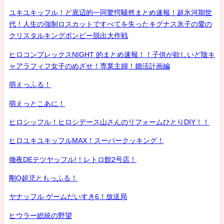
ユキユキッフル！ど底辺的一同驚愕騒然まとめ速報！超氷河期世
代！人生の強制ロスカットですべてを失ったキグナス氷子の愛の
クリスタルキングボンビー脱出大作戦
ヒロコンプレックスNIGHT 的まとめ速報！！子供が欲しいど陰キ
ャアラフィフ女子のめざせ！専業主婦！婚活計画編
萌えっふる！
萌えっとこあに！
ヒロシッフル！ヒロシデース山さんのリフォームひとりDIY！！
ヒロユキユキッフルMAX！スーパークッキング！
徹夜DEテツヤッフル!！レトロ館2号店！
剛Q超児ともっふる！
ヤナッフル ゲームだいすき6！放送局
ヒウラー総統の野望