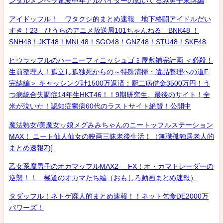
ンタルメンヘラ電波中年アルバイターのぬいぐるみ男子末路編
アイドッフル！ ワタクシ的まとめ速報 地下格闘アイドルだい
すき！23 ひうらのアニメ放送局101ちゃんねる BNK48 ！
SNH48！JKT48！MNL48！SGO48！GNZ48！STU48！SKE48
ヒウラッフルのハーニーフィニッシュゴミ屋敷補完計画 ＜必殺！
生前整理人！孤立し孤独死からの～特殊清掃・遺品整理への道F
完結編＞ キャッシング計1500万返済：厨二病借金3500万円！う
つ病統合失調症14年生HKT46！！9期研究生、最後のサイト！全
米が泣いた！認知症鬱病60代のラストサイト絶賛！公開中
魔法熟女/美魔女ッ娘メグみみちゃんのニートッフルステーション
MAX！ ニート仙人仙女の映画三昧老後生活！（無職孤独居老人的
まとめ速報Z)]
乙女系腐男子のオカマッフルMAX2- FX！オ・カマトレーダーの
逆襲！！ 極道のオカマたち編（おもしろ動画まとめ速報）
タダッフル！ネトゲ廃人的まとめ速報！！ネット乞食DE2000万
パワーズ！