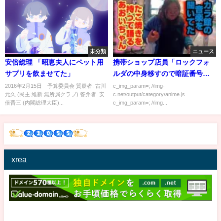
未分類
ニュース
安倍総理 「昭恵夫人にペット用
携帯ショップ店員「ロックフォ
サプリを飲ませてた」
ルダの中身移すので暗証番号教
えてください＾＾」
2016年2月15日 予算委員会 質疑者. 古川
c_img_param=; //img-
元久 (民主.維新.無所属クラブ) 答弁者. 安
c.net/output/category/anime.js
倍晋三 (内閣総理大臣)...
c_img_param=; //img...
xrea