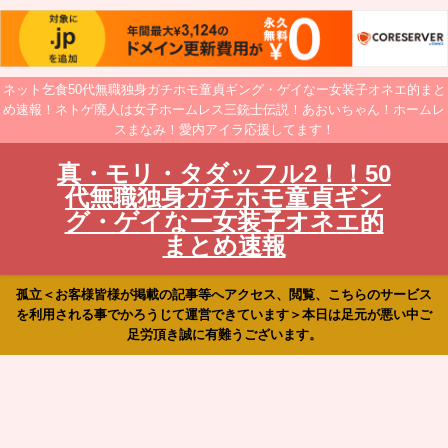
ネット乞食50代無職独身ガチホモ童貞ギング・ゲイなー女装子オネエ的まと
め速報！ネトゲ廃人は女子ホームレス三銃士伝説！あおいちゃん！ホームレ
スまなみ！愛内アイラ応援してます！
真・モリ・タダッフル2！！50
代無職独身ガチホモ童貞ギン
グ・ゲイなー女装子オネエ的
まとめ速報
孤立＜お客様皆様が掲載の記事等へアクセス、閲覧、こちらのサービス
を利用される事でかろうじて運営できています＞本日は足元が悪い中ご
足労頂き誠に有難うございます。