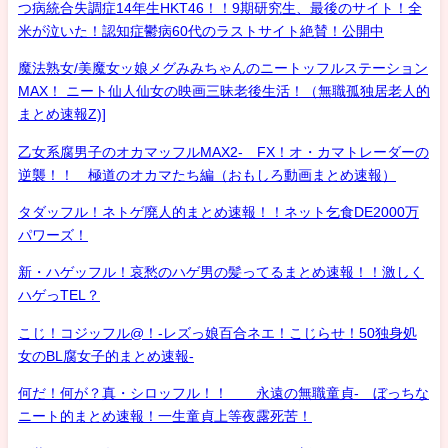
つ病統合失調症14年生HKT46！！9期研究生、最後のサイト！全
米が泣いた！認知症鬱病60代のラストサイト絶賛！公開中
魔法熟女/美魔女ッ娘メグみみちゃんのニートッフルステーション
MAX！ ニート仙人仙女の映画三昧老後生活！（無職孤独居老人的
まとめ速報Z)]
乙女系腐男子のオカマッフルMAX2- FX！オ・カマトレーダーの
逆襲！！ 極道のオカマたち編（おもしろ動画まとめ速報）
タダッフル！ネトゲ廃人的まとめ速報！！ネット乞食DE2000万
パワーズ！
新・ハゲッフル！哀愁のハゲ男の髪ってるまとめ速報！！激しく
ハゲっTEL？
こじ！コジッフル@！-レズっ娘百合ネエ！こじらせ！50独身処
女のBL腐女子的まとめ速報-
何だ！何が？真・シロッフル！！ 永遠の無職童貞- ぼっちな
ニート的まとめ速報！一生童貞上等夜露死苦！