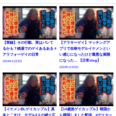
【実録】その行動、実はバレて
【アラサーゲイ】マッチングア
るかも？銭湯でのゲイあるある #
プリで自称モデルイケメンとい
アラフォーゲイの日常
い感じになったけど最悪な展開
になった… 【日常vlog】
2024年12月9日
2024年12月8日
【イケメンBLゲイカップル】真
【14歳差ゲイカップル】韓国か
冬とこすけ モデル2人の繰り広
ら帰国しました配信 #ゲイカッ