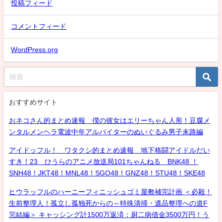
投稿フィード
コメントフィード
WordPress.org
おすすめサイト
おネコさん的まとめ速報 僕の彼女はエリーちゃん人形！豆腐メ
ンタルメンヘラ電波中年アルバイターのぬいぐるみ男子末路編
アイドッフル！ ワタクシ的まとめ速報 地下格闘アイドルだい
すき！23 ひうらのアニメ放送局101ちゃんねる BNK48 ！
SNH48！JKT48！MNL48！SGO48！GNZ48！STU48！SKE48
ヒウラッフルのハーニーフィニッシュゴミ屋敷補完計画 ＜必殺！
生前整理人！孤立し孤独死からの～特殊清掃・遺品整理への道F
完結編＞ キャッシング計1500万返済：厨二病借金3500万円！う