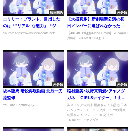
映画関係
未分類
エミリー・ブラント、目指した
【大盛真歩】新劇場新公演の初
のは「“リアル”な魅力」『ジャ
日メンバーに選ばれなかった気
ングル・クルーズ』撮影秘話明
持ちを話そうとするが、自分の
Source: https://www.cinemacafe.net/...
【AKB48 D3期生/Maho Omori】 2024年09
月04日 SHOWROOMより -------------------
かす
力不足の自覚があるなかでファ
----...
ンの期待に応えらなかったこと
への申し訳なさから思わず涙す
る/AKB48
未分類
未分類
坂本龍馬 暗殺再現動画 北辰一刀
稲村亜美×牧野真莉愛×アヤノダ
流監修
ガネ 「GIRLSナイター」！山田
久志と野球女子会SP【CBCテレ
YouTube Captureから...
神スイング”の稲村亜美さん！ 熱烈な日本
ハムファン、モーニング娘。'21の牧野真
ビ野球中継 6月23日中日×阪神 副
莉愛さん！ フォロワー85万人の
音声】
TikToker・アヤノダガ...