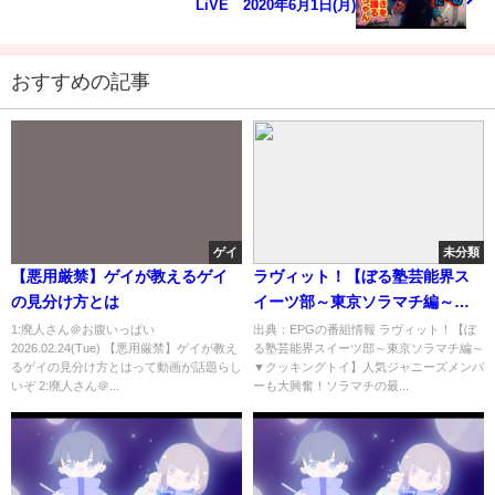
LiVE 2020年6月1日(月)
おすすめの記事
ゲイ
未分類
【悪用厳禁】ゲイが教えるゲイ
ラヴィット！【ぼる塾芸能界ス
の見分け方とは
イーツ部～東京ソラマチ編～▼
クッキングトイ】[字]…の番組内
1:廃人さん＠お腹いっぱい
出典：EPGの番組情報 ラヴィット！【ぼ
2026.02.24(Tue) 【悪用厳禁】ゲイが教え
る塾芸能界スイーツ部～東京ソラマチ編～
容解析まとめ
るゲイの見分け方とはって動画が話題らし
▼クッキングトイ】人気ジャニーズメンバ
いぞ 2:廃人さん＠...
ーも大興奮！ソラマチの最...