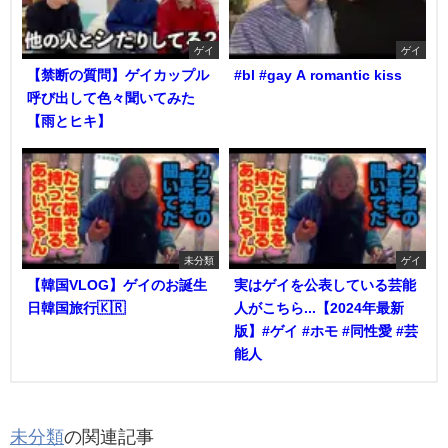
ゲイ
ゲイ
【禁断の質問】ゲイカップル
#bl #gay A romantic kiss
呼び出して色々聞いてみた
【雨とヒキ】
未分類
ゲイ
【韓国VLOG】ゲイのお誕生
実はゲイを公表している芸能
日韓国旅行🇰🇷
人がこちら...【2024年最新
版】#ゲイ #ホモ #同性愛 #芸
能人
未分類
の関連記事