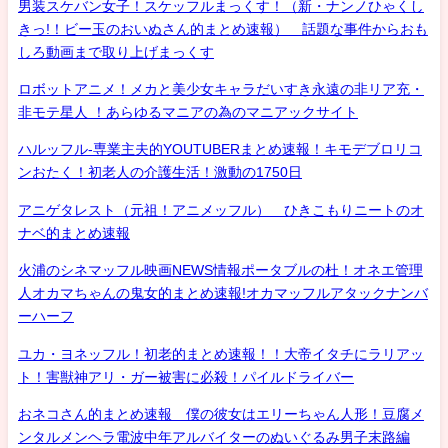
男装スケバン女子！スケッフルまっくす！（新・ナンノひゃくし
きっ!！ビー玉のおいぬさん的まとめ速報） 話題な事件からおも
しろ動画まで取り上げまっくす
ロボットアニメ！メカと美少女キャラだいすき永遠の非リア充・
非モテ星人 ！あらゆるマニアの為のマニアックサイト
ハルッフル-専業主夫的YOUTUBERまとめ速報！キモデブロリコ
ンおたく！初老人の介護生活！激動の1750日
アニゲタレスト（元祖！アニメッフル） ひきこもりニートのオ
ナベ的まとめ速報
火浦のシネマッフル映画NEWS情報ポータブルの杜！オネエ管理
人オカマちゃんの鬼女的まとめ速報!オカマッフルアタックナンバ
ーハーフ
ユカ・ヨネッフル！初老的まとめ速報！！大帝イタチにラリアッ
ト！害獣神アリ・ガー被害に必殺！パイルドライバー
おネコさん的まとめ速報 僕の彼女はエリーちゃん人形！豆腐メ
ンタルメンヘラ電波中年アルバイターのぬいぐるみ男子末路編