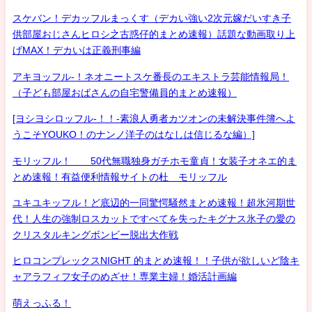
スケバン！デカッフルまっくす（デカい強い2次元嫁だいすき子
供部屋おじさんヒロシ之古惑仔的まとめ速報）話題な動画取り上
げMAX！デカいは正義刑事編
アキヨッフル-！ネオニートスケ番長のエキストラ芸能情報局！
（子ども部屋おばさんの自宅警備員的まとめ速報）
[ヨシヨシロッフル-！！-素浪人勇者カツオンの未解決事件簿へよ
うこそYOUKO！のナンノ洋子のはなしは信じるな編）]
モリッフル！ 50代無職独身ガチホモ童貞！女装子オネエ的ま
とめ速報！有益便利情報サイトの杜 モリッフル
ユキユキッフル！ど底辺的一同驚愕騒然まとめ速報！超氷河期世
代！人生の強制ロスカットですべてを失ったキグナス氷子の愛の
クリスタルキングボンビー脱出大作戦
ヒロコンプレックスNIGHT 的まとめ速報！！子供が欲しいど陰キ
ャアラフィフ女子のめざせ！専業主婦！婚活計画編
萌えっふる！