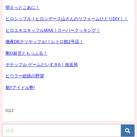
萌えっとこあに！
ヒロシッフル！ヒロシデース山さんのリフォームひとりDIY！！
ヒロユキユキッフルMAX！スーパークッキング！
徹夜DEテツヤッフル!！レトロ館2号店！
剛Q超児ともっふる！
ヤナッフル ゲームだいすき6！放送局
ヒウラー総統の野望
魁!!アイドル塾!
t112