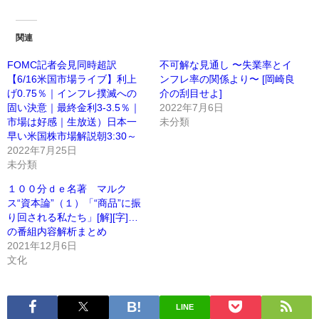
関連
FOMC記者会見同時超訳
不可解な見通し 〜失業率とイ
【6/16米国市場ライブ】利上
ンフレ率の関係より〜 [岡崎良
げ0.75％｜インフレ撲滅への
介の刮目せよ]
固い決意｜最終金利3-3.5％｜
2022年7月6日
市場は好感｜生放送）日本一
未分類
早い米国株市場解説朝3:30～
2022年7月25日
未分類
１００分ｄｅ名著 マルク
ス“資本論”（１）「“商品”に振
り回される私たち」[解][字]…
の番組内容解析まとめ
2021年12月6日
文化
LINE