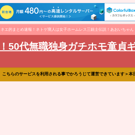
オネエ的まとめ速報！ネトゲ廃人は女子ホームレス三銃士伝説！あおいちゃん
！50代無職独身ガチホモ童貞
、こちらのサービスを利用される事でかろうじて運営できています＞本