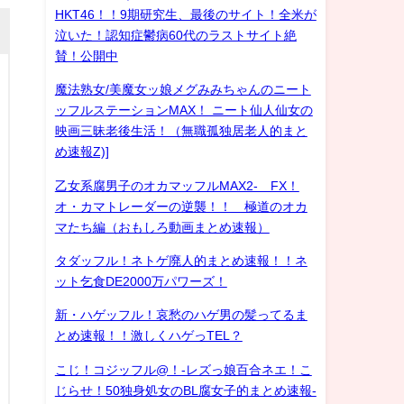
HKT46！！9期研究生、最後のサイト！全米が
泣いた！認知症鬱病60代のラストサイト絶
賛！公開中
魔法熟女/美魔女ッ娘メグみみちゃんのニート
ッフルステーションMAX！ ニート仙人仙女の
映画三昧老後生活！（無職孤独居老人的まと
め速報Z)]
乙女系腐男子のオカマッフルMAX2- FX！
オ・カマトレーダーの逆襲！！ 極道のオカ
マたち編（おもしろ動画まとめ速報）
タダッフル！ネトゲ廃人的まとめ速報！！ネ
ット乞食DE2000万パワーズ！
新・ハゲッフル！哀愁のハゲ男の髪ってるま
とめ速報！！激しくハゲっTEL？
こじ！コジッフル@！-レズっ娘百合ネエ！こ
じらせ！50独身処女のBL腐女子的まとめ速報-