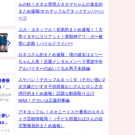
ゲイ
ルの杜！オネエ管理人オカマちゃんの鬼女的
まとめ速報!オカマッフルアタックナンバーハ
ーフ
ユカ・ヨネッフル！初老的まとめ速報！！大
帝イタチにラリアット！害獣神アリ・ガー被
害に必殺！パイルドライバー
おネコさん的まとめ速報 僕の彼女はエリー
ちゃん人形！豆腐メンタルメンヘラ電波中年
アルバイターのぬいぐるみ男子末路編
スケバン！デカッフルまっくす（デカい強い2
報者保
次元嫁だいすき子供部屋おじさんヒロシ之古
事「パ
惑仔的まとめ速報）話題な動画取り上げ
問題な
【斎藤知事
専門家
MAX！デカいは正義刑事編
アキヨッフル-！ネオニートスケ番長のエキス
を穿い
トラ芸能情報局！（子ども部屋おばさんの自
10月
宅警備員的まとめ速報）
ニスカを