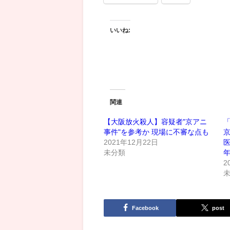
いいね:
関連
【大阪放火殺人】容疑者"京アニ
事件"を参考か 現場に不審な点も
2021年12月22日
医
未分類
年
2
Facebook
post