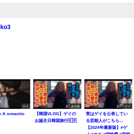
oko3
ゲイ
未分類
ゲイ
y A romantic
【韓国VLOG】ゲイの
実はゲイを公表してい
お誕生日韓国旅行🇰🇷
る芸能人がこちら...
【2024年最新版】#ゲ