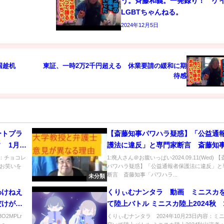
う。斉藤和義。一発録り！ 
LGBTちゃんねる。
2024年12月5日
国趁机
東証、一時2万2千円超える 休業要請の緩和に期
待感
ートプラ
【斎藤知事パワハラ疑惑】「公益通
 1月
護法に違反」と専門家断言 斎藤知
ワハラ」告発めぐり 県の弁護士「
容：チョコレ
1:廃人さん＠お腹いっぱい2024.09.11(Wed) 
お笑いを
パワハラ疑惑】「公益通報者保護法に違反」と
い」主張も について
断言 斎藤知事「パワハラ...
未分類
わけねえ
くりぃむナンタラ 動画 ミニスカ
だけが上
て陸上バトル ミニスカ陸上2024秋 
23日
3O2MPLr
くりぃむナンタラ 2024年10月23日内容：ミ