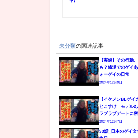
キ】
未分類
の関連記事
【実録】その行動
も？銭湯でのゲイあ
ォーゲイの日常
2024年12月9日
【イケメンBLゲイ
とこすけ モデル2
ラブラブデートに
2024年12月7日
33話_日本のゲイ