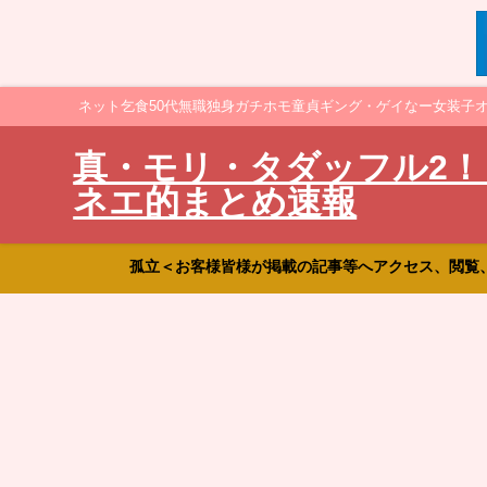
ネット乞食50代無職独身ガチホモ童貞ギング・ゲイなー女装子
真・モリ・タダッフル2！
ネエ的まとめ速報
孤立＜お客様皆様が掲載の記事等へアクセス、閲覧