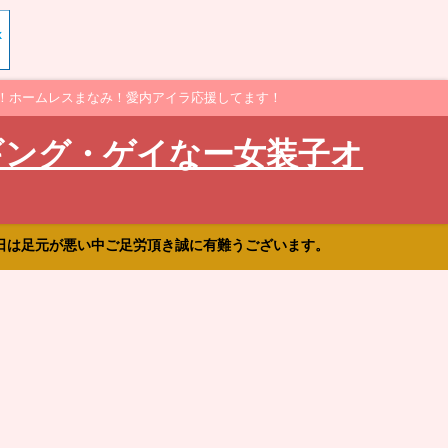
！ホームレスまなみ！愛内アイラ応援してます！
ギング・ゲイなー女装子オ
日は足元が悪い中ご足労頂き誠に有難うございます。