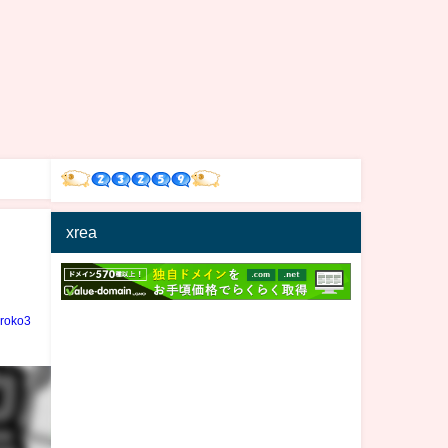
xrea
iroko3