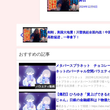
終日
2024年12月6日
刚刚，美国大地震！川普挑起全面内战！中
高歌猛进，一举拿下！
おすすめの記事
メタバースプラネット チョコレ
ネットのバーチャル空間バラエティ
24日
メタバースプラネット 2023年1月24日内
ートプラネットがメタバースの世界で様々な
追求する出演者：チョコレートプラネッ...
バラエティ動画
【痛烈】ひろゆき「賃上げできる
じゃん」日銀の金融緩和は？物価
がる異常事態
◆続きをノーカットで視聴 ▷https://abe.ma/