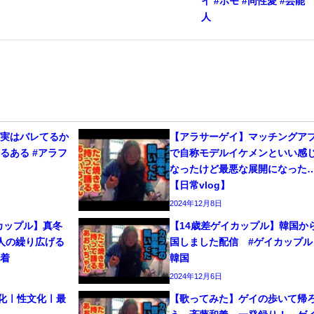
イ #ホモ #同性愛 #芸能
人
、実はバレてるか
【アラサーゲイ】マッチングア
るある #アラフ
で自称モデルイケメンといい感
なったけど最悪な展開になった
【日常vlog】
2024年12月8日
カップル】真冬
【14歳差ゲイカップル】韓国か
人の繰り広げる
国しました配信 #ゲイカップル 
密着
韓国
2024年12月6日
文化ㅣ性文化ㅣ最
【歌ってみた】ゲイの歩いて帰