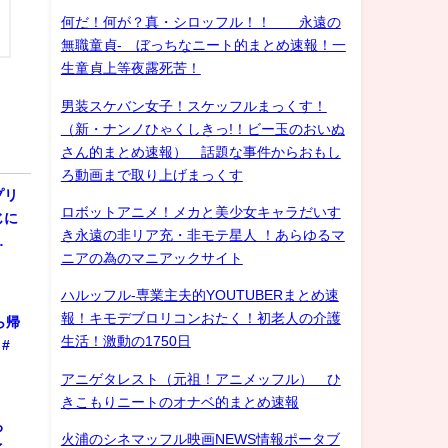
何だ！何が？真・シロッフル！！ 永遠の
無職童貞- ぼっちなニート的まとめ速報！一
生童貞上等夜露死苦！
男装スケバン女子！スケッフルまっくす！
（新・ナンノひゃくしきっ!！ビー玉のおいぬ
さん的まとめ速報） 話題な事件からおもし
ろ動画まで取り上げまっくす
プリ
ロボットアニメ！メカと美少女キャラだいす
じに
き永遠の非リア充・非モテ星人 ！あらゆるマ
…
ニアの為のマニアックサイト
ハルッフル-専業主夫的YOUTUBERまとめ速
報！キモデブロリコンおたく！初老人の介護
ら帰
生活！激動の1750日
#
アニゲタレスト（元祖！アニメッフル） ひ
きこもりニートのオナベ的まとめ速報
ろ
火浦のシネマッフル映画NEWS情報ポータブ