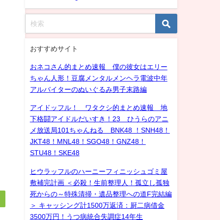
おすすめサイト
おネコさん的まとめ速報 僕の彼女はエリー
ちゃん人形！豆腐メンタルメンヘラ電波中年
アルバイターのぬいぐるみ男子末路編
アイドッフル！ ワタクシ的まとめ速報 地
下格闘アイドルだいすき！23 ひうらのアニ
メ放送局101ちゃんねる BNK48 ！SNH48！
JKT48！MNL48！SGO48！GNZ48！
STU48！SKE48
ヒウラッフルのハーニーフィニッシュゴミ屋
敷補完計画 ＜必殺！生前整理人！孤立し孤独
死からの～特殊清掃・遺品整理への道F完結編
＞ キャッシング計1500万返済：厨二病借金
3500万円！うつ病統合失調症14年生