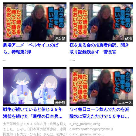
未分類
政治
劇場アニメ「ベルサイユのば
桜を見る会の推薦者内訳、聞き
ら」特報第2弾
取り記録残さず 菅長官
...
......
未分類
ニュース
戦争が続いていると信じ２９年
ワイ毎日コーラ飲んでたのを炭
潜伏を続けた「最後の日本兵」
酸水に変えただけで１０キロも
小野田寛郎さん 戦いを終えメデ
痩せる！
太平洋戦争は１９４５年８月に終戦を迎え
c_img_param=; //img-
ました。しかし旧日本軍の陸軍少尉、小野
c.net/output/category/game.js
ィアの前に（１９７４年）
田寛郎（おのだ・ひろお）さんは、戦争が
c_img_param=; //img-...