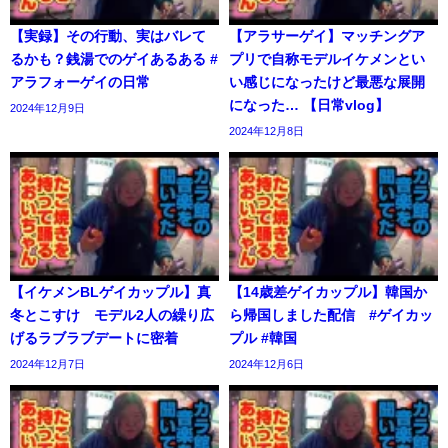
【実録】その行動、実はバレて
【アラサーゲイ】マッチングア
るかも？銭湯でのゲイあるある #
プリで自称モデルイケメンとい
アラフォーゲイの日常
い感じになったけど最悪な展開
になった… 【日常vlog】
2024年12月9日
2024年12月8日
【イケメンBLゲイカップル】真
【14歳差ゲイカップル】韓国か
冬とこすけ モデル2人の繰り広
ら帰国しました配信 #ゲイカッ
げるラブラブデートに密着
プル #韓国
2024年12月7日
2024年12月6日