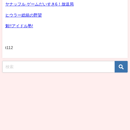
ヤナッフル ゲームだいすき6！放送局
ヒウラー総統の野望
魁!!アイドル塾!
t112