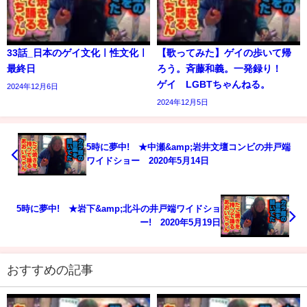
33話_日本のゲイ文化ㅣ性文化ㅣ
【歌ってみた】ゲイの歩いて帰
最終日
ろう。斉藤和義。一発録り！
ゲイ LGBTちゃんねる。
2024年12月6日
2024年12月5日
5時に夢中! ★中瀬&amp;岩井文壇コンビの井戸端
ワイドショー 2020年5月14日
5時に夢中! ★岩下&amp;北斗の井戸端ワイドショ
ー! 2020年5月19日
おすすめの記事