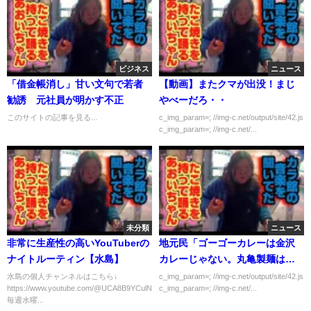
ビジネス
ニュース
「借金帳消し」甘い文句で若者
【動画】またクマが出没！まじ
勧誘 元社員が明かす不正
やべーだろ・・
このサイトの記事を見る...
c_img_param=; //img-c.net/output/site/42.js
c_img_param=; //img-c.net/...
未分類
ニュース
非常に生産性の高いYouTuberの
地元民「ゴーゴーカレーは金沢
ナイトルーティン【水島】
カレーじゃない。丸亀製麺は讃
岐うどんじゃない」
水島の個人チャンネルはこちら↓
c_img_param=; //img-c.net/output/site/42.js
https://www.youtube.com/@UCA8B9YCulN9UiH1uH2JetmA
c_img_param=; //img-c.net/...
毎週水曜...