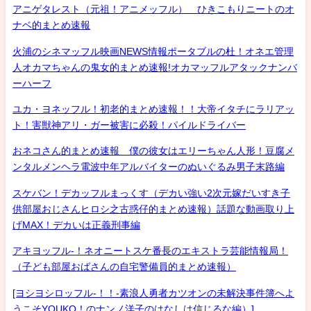
アニゲタレスト（元祖！アニメッフル） ひきこもりニートのオ
ナベ的まとめ速報
火浦のシネマッフル映画NEWS情報ポータブルの杜！オネエ管理
人オカマちゃんの鬼女的まとめ速報!オカマッフルアタックナンバ
ーハーフ
ユカ・ヨネッフル！初老的まとめ速報！！大帝イタチにラリアッ
ト！害獣神アリ・ガー被害に必殺！パイルドライバー
おネコさん的まとめ速報 僕の彼女はエリーちゃん人形！豆腐メ
ンタルメンヘラ電波中年アルバイターのぬいぐるみ男子末路編
スケバン！デカッフルまっくす（デカい強い2次元嫁だいすき子
供部屋おじさんヒロシ之古惑仔的まとめ速報）話題な動画取り上
げMAX！デカいは正義刑事編
アキヨッフル-！ネオニートスケ番長のエキストラ芸能情報局！
（子ども部屋おばさんの自宅警備員的まとめ速報）
[ヨシヨシロッフル-！！-素浪人勇者カツオンの未解決事件簿へよ
うこそYOUKO！のナンノ洋子のはなしは信じるな編）]