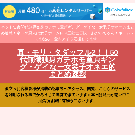
ネット乞食50代無職独身ガチホモ童貞ギング・ゲイなー女装子オネエ的まと
め速報！ネトゲ廃人は女子ホームレス三銃士伝説！あおいちゃん！ホームレ
スまなみ！愛内アイラ応援してます！
真・モリ・タダッフル2！！50
代無職独身ガチホモ童貞ギン
グ・ゲイなー女装子オネエ的
まとめ速報
孤立＜お客様皆様が掲載の記事等へアクセス、閲覧、こちらのサービス
を利用される事でかろうじて運営できています＞本日は足元が悪い中ご
足労頂き誠に有難うございます。