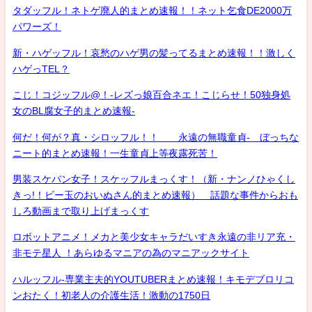
タダッフル！ネトゲ廃人的まとめ速報！！ネット乞食DE2000万
パワーズ！
新・ハゲッフル！哀愁のハゲ男の髪ってるまとめ速報！！激しく
ハゲっTEL？
こじ！コジッフル@！-レズっ娘百合ネエ！こじらせ！50独身処
女のBL腐女子的まとめ速報-
何だ！何が？真・シロッフル！！ 永遠の無職童貞- ぼっちな
ニート的まとめ速報！一生童貞上等夜露死苦！
男装スケバン女子！スケッフルまっくす！（新・ナンノひゃくし
きっ!！ビー玉のおいぬさん的まとめ速報） 話題な事件からおも
しろ動画まで取り上げまっくす
ロボットアニメ！メカと美少女キャラだいすき永遠の非リア充・
非モテ星人 ！あらゆるマニアの為のマニアックサイト
ハルッフル-専業主夫的YOUTUBERまとめ速報！キモデブロリコ
ンおたく！初老人の介護生活！激動の1750日