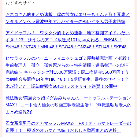
おすすめサイト
おネコさん的まとめ速報 僕の彼女はエリーちゃん人形！豆腐メ
ンタルメンヘラ電波中年アルバイターのぬいぐるみ男子末路編
アイドッフル！ ワタクシ的まとめ速報 地下格闘アイドルだい
すき！23 ひうらのアニメ放送局101ちゃんねる BNK48 ！
SNH48！JKT48！MNL48！SGO48！GNZ48！STU48！SKE48
ヒウラッフルのハーニーフィニッシュゴミ屋敷補完計画 ＜必殺！
生前整理人！孤立し孤独死からの～特殊清掃・遺品整理への道F
完結編＞ キャッシング計1500万返済：厨二病借金3500万円！う
つ病統合失調症14年生HKT46！！9期研究生、最後のサイト！全
米が泣いた！認知症鬱病60代のラストサイト絶賛！公開中
魔法熟女/美魔女ッ娘メグみみちゃんのニートッフルステーション
MAX！ ニート仙人仙女の映画三昧老後生活！（無職孤独居老人的
まとめ速報Z)]
乙女系腐男子のオカマッフルMAX2- FX！オ・カマトレーダーの
逆襲！！ 極道のオカマたち編（おもしろ動画まとめ速報）