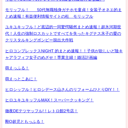
モリッフル！ 50代無職独身ガチホモ童貞！女装子オネエ的ま
とめ速報！有益便利情報サイトの杜 モリッフル
ユキユキッフル！ど底辺的一同驚愕騒然まとめ速報！超氷河期世
代！人生の強制ロスカットですべてを失ったキグナス氷子の愛の
クリスタルキングボンビー脱出大作戦
ヒロコンプレックスNIGHT 的まとめ速報！！子供が欲しいど陰キ
ャアラフィフ女子のめざせ！専業主婦！婚活計画編
萌えっふる！
萌えっとこあに！
ヒロシッフル！ヒロシデース山さんのリフォームひとりDIY！！
ヒロユキユキッフルMAX！スーパークッキング！
徹夜DEテツヤッフル!！レトロ館2号店！
剛Q超児ともっふる！