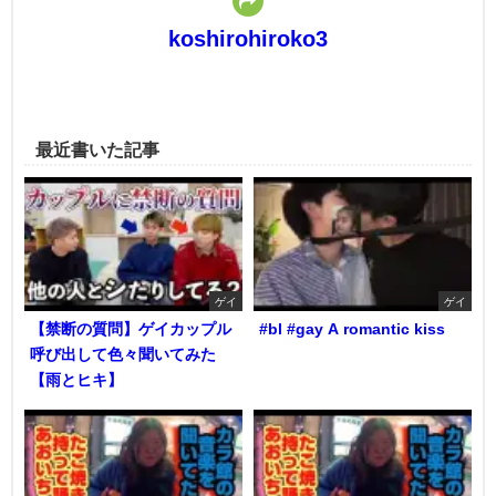
koshirohiroko3
最近書いた記事
ゲイ
ゲイ
【禁断の質問】ゲイカップル
#bl #gay A romantic kiss
呼び出して色々聞いてみた
【雨とヒキ】