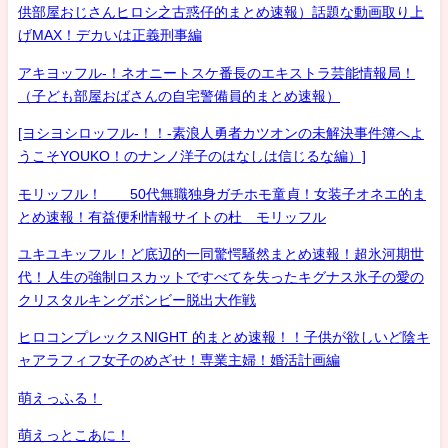
供部屋おじさんヒロシ之古惑仔的まとめ速報）話題な動画取り上
げMAX！デカいは正義刑事編
アキヨッフル-！ネオニートスケ番長のエキストラ芸能情報局！
（子ども部屋おばさんの自宅警備員的まとめ速報）
[ヨシヨシロッフル-！！-素浪人勇者カツオンの未解決事件簿へよ
うこそYOUKO！のナンノ洋子のはなしは信じるな編）]
モリッフル！ 50代無職独身ガチホモ童貞！女装子オネエ的ま
とめ速報！有益便利情報サイトの杜 モリッフル
ユキユキッフル！ど底辺的一同驚愕騒然まとめ速報！超氷河期世
代！人生の強制ロスカットですべてを失ったキグナス氷子の愛の
クリスタルキングボンビー脱出大作戦
ヒロコンプレックスNIGHT 的まとめ速報！！子供が欲しいど陰キ
ャアラフィフ女子のめざせ！専業主婦！婚活計画編
萌えっふる！
萌えっとこあに！