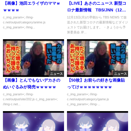
【画像】池田エライザのママｗ
【LIVE】あさのニュース 新型コ
ｗｗｗｗ
ロナ最新情報 TBS/JNN（12月
13日）
c_img_param=; //img-
12月13日(月)の早朝から TBS NEWS で放
c.net/output/category/anime.js
送された新型コロナの最新情報などダイジ
c_img_param=; //img...
ェストでお届けします。 ・きょうから予
算委員会 岸...
ニュース
ニュース
【画像】とんでもないデカさの
【50枚】お前らの好きな画像貼
ぬいぐるみが発売ｗｗｗｗｗ
ってけｗｗｗｗｗｗｗｗ
c_img_param=; //img-
c_img_param=; //img-
c.net/output/site/202.js c_img_param=;
c.net/output/category/game.js
//img-c.net...
c_img_param=; //img-...