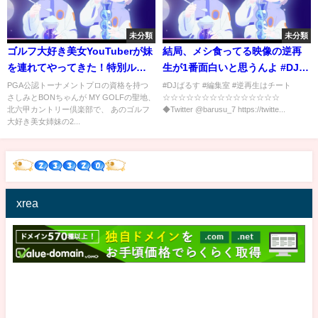
未分類
未分類
ゴルフ大好き美女YouTuberが妹
結局、メシ食ってる映像の逆再
を連れてやってきた！特別ルー
生が1番面白いと思うんよ #DJば
ルでスクランブル対決！【プロ
るす
PGA公認トーナメントプロの資格を持つ
#DJばるす #編集室 #逆再生はチート
さしみとBONちゃんが MY GOLFの聖地、
☆☆☆☆☆☆☆☆☆☆☆☆☆☆☆
ゴルファー】
北六甲カントリー倶楽部で、 あのゴルフ
◆Twitter @barusu_7 https://twitte...
大好き美女姉妹の2...
xrea