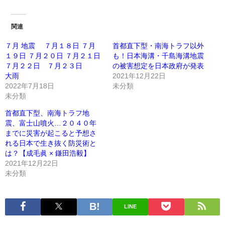
関連
７月 地震 ７月１８日 ７月
首都直下型・南海トラフ以外
１９日 ７月２０日 ７月２１日
も！日本海溝・千島海溝地震
７月２２日 ７月２３日
の被害想定を日本政府が発表
大雨
2021年12月22日
2022年7月18日
未分類
未分類
首都直下型、南海トラフ地
震、富士山噴火…２０４０年
までに災害が起こると予想さ
れる日本で生き抜く防災術と
は？【成毛眞 × 鎌田浩毅】
2021年12月22日
未分類
LINE