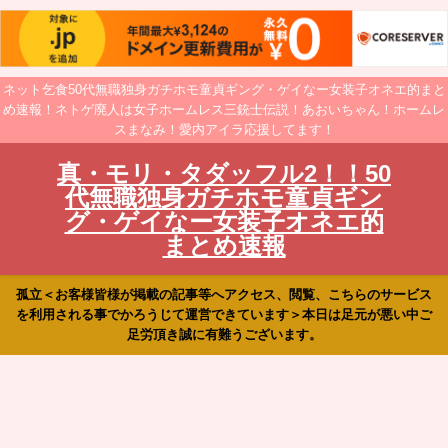
ネット乞食50代無職独身ガチホモ童貞ギング・ゲイなー女装子オネエ的まと
め速報！ネトゲ廃人は女子ホームレス三銃士伝説！あおいちゃん！ホームレ
スまなみ！愛内アイラ応援してます！
真・モリ・タダッフル2！！50
代無職独身ガチホモ童貞ギン
グ・ゲイなー女装子オネエ的
まとめ速報
孤立＜お客様皆様が掲載の記事等へアクセス、閲覧、こちらのサービス
を利用される事でかろうじて運営できています＞本日は足元が悪い中ご
足労頂き誠に有難うございます。