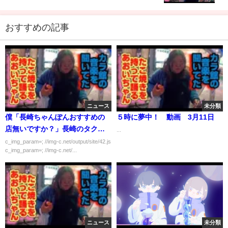
おすすめの記事
ニュース
未分類
僕「長崎ちゃんぽんおすすめの
５時に夢中！ 動画 3月11日
店無いですか？」長崎のタクシ
...
ー運ちゃん「そうだねぇ…」
c_img_param=; //img-c.net/output/site/42.js
c_img_param=; //img-c.net/...
ニュース
未分類