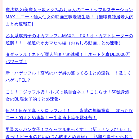
魔法熟女/美魔女ッ娘メグみみちゃんのニートッフルステーション
MAX！ ニート仙人仙女の映画三昧老後生活！（無職孤独居老人的
まとめ速報Z)]
乙女系腐男子のオカマッフルMAX2- FX！オ・カマトレーダーの
逆襲！！ 極道のオカマたち編（おもしろ動画まとめ速報）
タダッフル！ネトゲ廃人的まとめ速報！！ネット乞食DE2000万
パワーズ！
新・ハゲッフル！哀愁のハゲ男の髪ってるまとめ速報！！激しく
ハゲっTEL？
こじ！コジッフル@！-レズっ娘百合ネエ！こじらせ！50独身処
女のBL腐女子的まとめ速報-
何だ！何が？真・シロッフル！！ 永遠の無職童貞- ぼっちな
ニート的まとめ速報！一生童貞上等夜露死苦！
男装スケバン女子！スケッフルまっくす！（新・ナンノひゃくし
きっ!！ビー玉のおいぬさん的まとめ速報） 話題な事件からおも