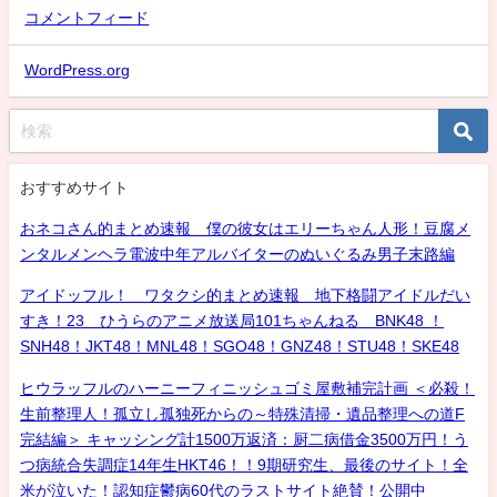
コメントフィード
WordPress.org
おすすめサイト
おネコさん的まとめ速報 僕の彼女はエリーちゃん人形！豆腐メ
ンタルメンヘラ電波中年アルバイターのぬいぐるみ男子末路編
アイドッフル！ ワタクシ的まとめ速報 地下格闘アイドルだい
すき！23 ひうらのアニメ放送局101ちゃんねる BNK48 ！
SNH48！JKT48！MNL48！SGO48！GNZ48！STU48！SKE48
ヒウラッフルのハーニーフィニッシュゴミ屋敷補完計画 ＜必殺！
生前整理人！孤立し孤独死からの～特殊清掃・遺品整理への道F
完結編＞ キャッシング計1500万返済：厨二病借金3500万円！う
つ病統合失調症14年生HKT46！！9期研究生、最後のサイト！全
米が泣いた！認知症鬱病60代のラストサイト絶賛！公開中