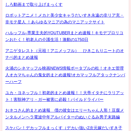
しろ動画まで取り上げまっくす
ロボットアニメ！メカと美少女キャラだいすき永遠の非リア充・
非モテ星人 ！あらゆるマニアの為のマニアックサイト
ハルッフル-専業主夫的YOUTUBERまとめ速報！キモデブロリコ
ンおたく！初老人の介護生活！激動の1750日
アニゲタレスト（元祖！アニメッフル） ひきこもりニートのオ
ナベ的まとめ速報
火浦のシネマッフル映画NEWS情報ポータブルの杜！オネエ管理
人オカマちゃんの鬼女的まとめ速報!オカマッフルアタックナンバ
ーハーフ
ユカ・ヨネッフル！初老的まとめ速報！！大帝イタチにラリアッ
ト！害獣神アリ・ガー被害に必殺！パイルドライバー
おネコさん的まとめ速報 僕の彼女はエリーちゃん人形！豆腐メ
ンタルメンヘラ電波中年アルバイターのぬいぐるみ男子末路編
スケバン！デカッフルまっくす（デカい強い2次元嫁だいすき子