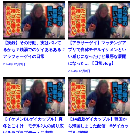
【実録】その行動、実はバレて
【アラサーゲイ】マッチングア
るかも？銭湯でのゲイあるある #
プリで自称モデルイケメンとい
アラフォーゲイの日常
い感じになったけど最悪な展開
になった… 【日常vlog】
2024年12月9日
2024年12月8日
【イケメンBLゲイカップル】真
【14歳差ゲイカップル】韓国か
冬とこすけ モデル2人の繰り広
ら帰国しました配信 #ゲイカッ
げるラブラブデートに密着
プル #韓国