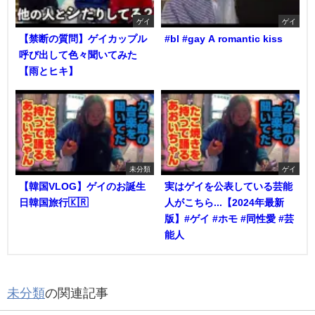
ゲイ
ゲイ
【禁断の質問】ゲイカップル
#bl #gay A romantic kiss
呼び出して色々聞いてみた
【雨とヒキ】
未分類
ゲイ
【韓国VLOG】ゲイのお誕生
実はゲイを公表している芸能
日韓国旅行🇰🇷
人がこちら...【2024年最新
版】#ゲイ #ホモ #同性愛 #芸
能人
未分類
の関連記事