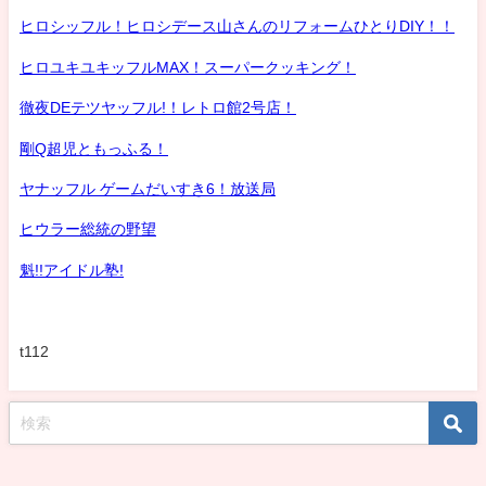
ヒロシッフル！ヒロシデース山さんのリフォームひとりDIY！！
ヒロユキユキッフルMAX！スーパークッキング！
徹夜DEテツヤッフル!！レトロ館2号店！
剛Q超児ともっふる！
ヤナッフル ゲームだいすき6！放送局
ヒウラー総統の野望
魁!!アイドル塾!
t112