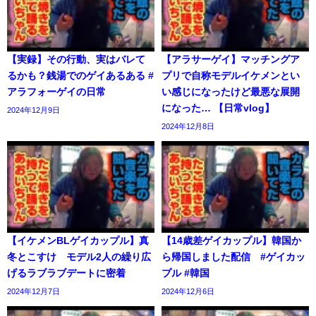
【実録】その行動、実はバレて
【アラサーゲイ】マッチングア
るかも？銭湯でのゲイあるある #
プリで自称モデルイケメンとい
アラフォーゲイの日常
い感じになったけど最悪な展開
になった… 【日常vlog】
2024年12月9日
2024年12月8日
【イケメンBLゲイカップル】真
【14歳差ゲイカップル】韓国か
冬とこすけ モデル2人の繰り広
ら帰国しました配信 #ゲイカッ
げるラブラブデートに密着
プル #韓国
2024年12月7日
2024年12月6日