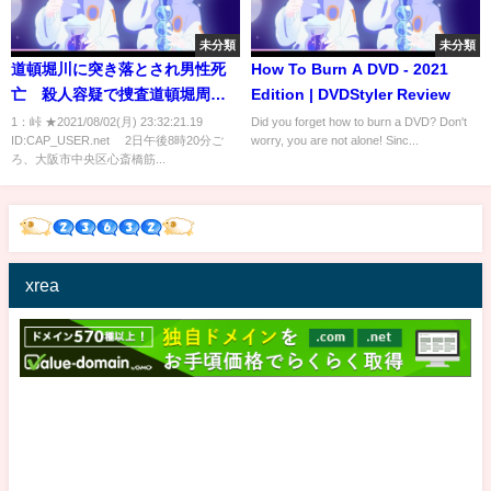
未分類
未分類
道頓堀川に突き落とされ男性死
How To Burn A DVD - 2021
亡 殺人容疑で捜査道頓堀周辺
Edition | DVDStyler Review
を調べる警察官ら 大阪府警 [峠
1：峠 ★2021/08/02(月) 23:32:21.19
Did you forget how to burn a DVD? Don't
ID:CAP_USER.net 2日午後8時20分ご
worry, you are not alone! Sinc...
★]
ろ、大阪市中央区心斎橋筋...
xrea