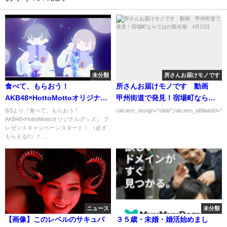
未分類
所さんお届けモノです
食べて、もらおう！
所さんお届けモノです 動画
AKB48×HottoMottoオリジナル
甲州街道で発見！宿場町ならで
グッズ 高橋みなみ 缶バッジ
はの新名物 4月22日
8/3より『食べて、もらおう！
rakuten_design="slide";rakuten_affiliateId="0
AKB48×HottoMottoオリジナルグッズ』 プ
レゼントキャンペーンスタート！ （必ず
もらえる!!）＊ ...
ニュース
未分類
【画像】このレベルのサキュバ
３５歳・未婚・婚活始めまし