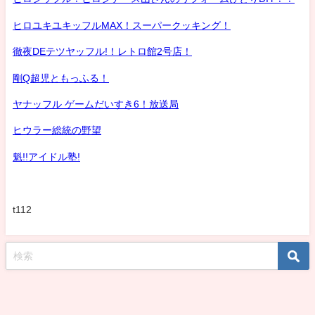
ヒロユキユキッフルMAX！スーパークッキング！
徹夜DEテツヤッフル!！レトロ館2号店！
剛Q超児ともっふる！
ヤナッフル ゲームだいすき6！放送局
ヒウラー総統の野望
魁!!アイドル塾!
t112