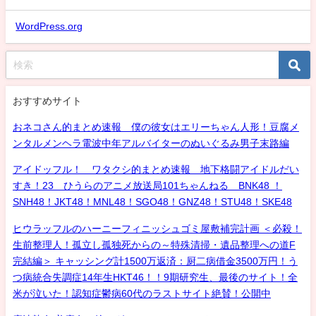
WordPress.org
おすすめサイト
おネコさん的まとめ速報 僕の彼女はエリーちゃん人形！豆腐メ
ンタルメンヘラ電波中年アルバイターのぬいぐるみ男子末路編
アイドッフル！ ワタクシ的まとめ速報 地下格闘アイドルだい
すき！23 ひうらのアニメ放送局101ちゃんねる BNK48 ！
SNH48！JKT48！MNL48！SGO48！GNZ48！STU48！SKE48
ヒウラッフルのハーニーフィニッシュゴミ屋敷補完計画 ＜必殺！
生前整理人！孤立し孤独死からの～特殊清掃・遺品整理への道F
完結編＞ キャッシング計1500万返済：厨二病借金3500万円！う
つ病統合失調症14年生HKT46！！9期研究生、最後のサイト！全
米が泣いた！認知症鬱病60代のラストサイト絶賛！公開中