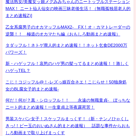
魔法熟女/美魔女ッ娘メグみみちゃんのニートッフルステーション
MAX！ ニート仙人仙女の映画三昧老後生活！（無職孤独居老人的
まとめ速報Z)]
乙女系腐男子のオカマッフルMAX2- FX！オ・カマトレーダーの
逆襲！！ 極道のオカマたち編（おもしろ動画まとめ速報）
タダッフル！ネトゲ廃人的まとめ速報！！ネット乞食DE2000万
パワーズ！
新・ハゲッフル！哀愁のハゲ男の髪ってるまとめ速報！！激しく
ハゲっTEL？
こじ！コジッフル@！-レズっ娘百合ネエ！こじらせ！50独身処
女のBL腐女子的まとめ速報-
何だ！何が？真・シロッフル！！ 永遠の無職童貞- ぼっちな
ニート的まとめ速報！一生童貞上等夜露死苦！
男装スケバン女子！スケッフルまっくす！（新・ナンノひゃくし
きっ!！ビー玉のおいぬさん的まとめ速報） 話題な事件からおも
しろ動画まで取り上げまっくす