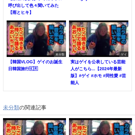
呼び出して色々聞いてみた
【雨とヒキ】
未分類
ゲイ
【韓国VLOG】ゲイのお誕生
実はゲイを公表している芸能
日韓国旅行🇰🇷
人がこちら...【2024年最新
版】#ゲイ #ホモ #同性愛 #芸
能人
未分類
の関連記事