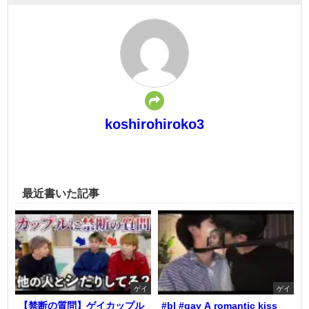
koshirohiroko3
最近書いた記事
ゲイ
ゲイ
【禁断の質問】ゲイカップル
#bl #gay A romantic kiss