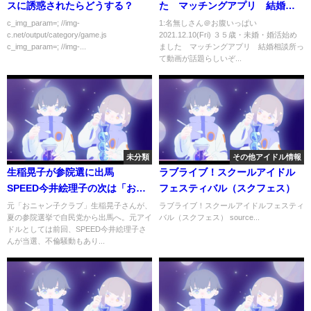
スに誘惑されたらどうする？
た マッチングアプリ 結婚相
談所
c_img_param=; //img-
1:名無しさん＠お腹いっぱい
c.net/output/category/game.js
2021.12.10(Fri) ３５歳・未婚・婚活始め
c_img_param=; //img-...
ました マッチングアプリ 結婚相談所っ
て動画が話題らしいぞ...
未分類
その他アイドル情報
生稲晃子が参院選に出馬
ラブライブ！スクールアイドル
SPEED今井絵理子の次は「おニ
フェスティバル（スクフェス）
ャン子」？ #shorts
元「おニャン子クラブ」生稲晃子さんが、
ラブライブ！スクールアイドルフェスティ
夏の参院選挙で自民党から出馬へ。元アイ
バル（スクフェス） source...
ドルとしては前回、SPEED今井絵理子さ
んが当選、不倫騒動もあり...