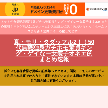
ネット乞食50代無職独身ガチホモ童貞ギング・ゲイなー女装子オネエ的まと
め速報！ネトゲ廃人は女子ホームレス三銃士伝説！あおいちゃん！ホームレ
スまなみ！愛内アイラ応援してます！
真・モリ・タダッフル2！！50
代無職独身ガチホモ童貞ギン
グ・ゲイなー女装子オネエ的
まとめ速報
孤立＜お客様皆様が掲載の記事等へアクセス、閲覧、こちらのサービス
を利用される事でかろうじて運営できています＞本日は足元が悪い中ご
足労頂き誠に有難うございます。