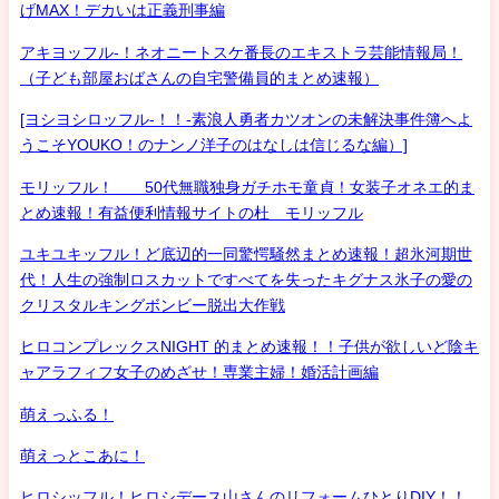
げMAX！デカいは正義刑事編
アキヨッフル-！ネオニートスケ番長のエキストラ芸能情報局！
（子ども部屋おばさんの自宅警備員的まとめ速報）
[ヨシヨシロッフル-！！-素浪人勇者カツオンの未解決事件簿へよ
うこそYOUKO！のナンノ洋子のはなしは信じるな編）]
モリッフル！ 50代無職独身ガチホモ童貞！女装子オネエ的ま
とめ速報！有益便利情報サイトの杜 モリッフル
ユキユキッフル！ど底辺的一同驚愕騒然まとめ速報！超氷河期世
代！人生の強制ロスカットですべてを失ったキグナス氷子の愛の
クリスタルキングボンビー脱出大作戦
ヒロコンプレックスNIGHT 的まとめ速報！！子供が欲しいど陰キ
ャアラフィフ女子のめざせ！専業主婦！婚活計画編
萌えっふる！
萌えっとこあに！
ヒロシッフル！ヒロシデース山さんのリフォームひとりDIY！！