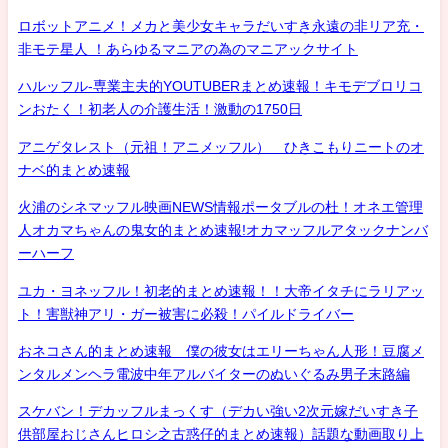
ロボットアニメ！メカと美少女キャラだいすき永遠の非リア充・
非モテ星人 ！あらゆるマニアの為のマニアックサイト
ハルッフル-専業主夫的YOUTUBERまとめ速報！キモデブロリコ
ンおたく！初老人の介護生活！激動の1750日
アニゲタレスト（元祖！アニメッフル） ひきこもりニートのオ
ナベ的まとめ速報
火浦のシネマッフル映画NEWS情報ポータブルの杜！オネエ管理
人オカマちゃんの鬼女的まとめ速報!オカマッフルアタックナンバ
ーハーフ
ユカ・ヨネッフル！初老的まとめ速報！！大帝イタチにラリアッ
ト！害獣神アリ・ガー被害に必殺！パイルドライバー
おネコさん的まとめ速報 僕の彼女はエリーちゃん人形！豆腐メ
ンタルメンヘラ電波中年アルバイターのぬいぐるみ男子末路編
スケバン！デカッフルまっくす（デカい強い2次元嫁だいすき子
供部屋おじさんヒロシ之古惑仔的まとめ速報）話題な動画取り上