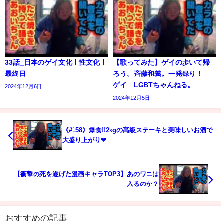
33話_日本のゲイ文化ㅣ性文化ㅣ
【歌ってみた】ゲイの歩いて帰
最終日
ろう。斉藤和義。一発録り！
ゲイ LGBTちゃんねる。
2024年12月6日
2024年12月5日
《#158》爆食!!2kgの高級ステーキと美味しいお酒で
大盛り上がり❤︎
【衝撃の死を遂げた漫画キャラTOP3】あのワニは
入るのか？
おすすめの記事