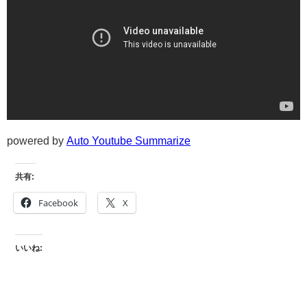
powered by
Auto Youtube Summarize
共有:
Facebook
X
いいね: