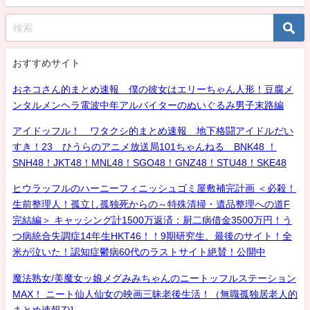
おすすめサイト
おネコさん的まとめ速報 僕の彼女はエリーちゃん人形！豆腐メ
ンタルメンヘラ電波中年アルバイターのぬいぐるみ男子末路編
アイドッフル！ ワタクシ的まとめ速報 地下格闘アイドルだい
すき！23 ひうらのアニメ放送局101ちゃんねる BNK48 ！
SNH48！JKT48！MNL48！SGO48！GNZ48！STU48！SKE48
ヒウラッフルのハーニーフィニッシュゴミ屋敷補完計画 ＜必殺！
生前整理人！孤立し孤独死からの～特殊清掃・遺品整理への道F
完結編＞ キャッシング計1500万返済：厨二病借金3500万円！う
つ病統合失調症14年生HKT46！！9期研究生、最後のサイト！全
米が泣いた！認知症鬱病60代のラストサイト絶賛！公開中
魔法熟女/美魔女ッ娘メグみみちゃんのニートッフルステーション
MAX！ ニート仙人仙女の映画三昧老後生活！（無職孤独居老人的
まとめ速報Z)]