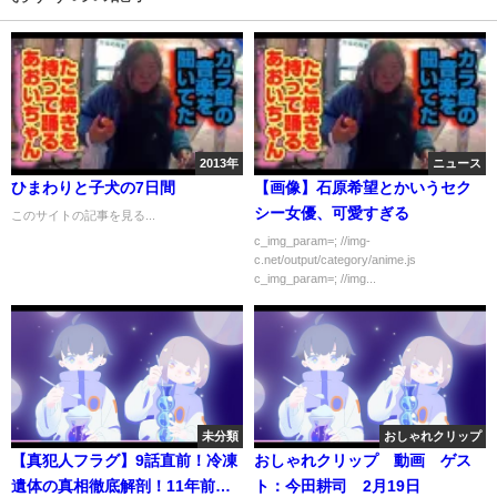
2013年
ニュース
ひまわりと子犬の7日間
【画像】石原希望とかいうセク
シー女優、可愛すぎる
このサイトの記事を見る...
c_img_param=; //img-
c.net/output/category/anime.js
c_img_param=; //img...
未分類
おしゃれクリップ
【真犯人フラグ】9話直前！冷凍
おしゃれクリップ 動画 ゲス
遺体の真相徹底解剖！11年前の
ト：今田耕司 2月19日