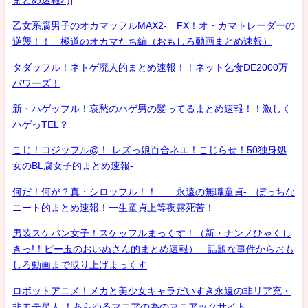
乙女系腐男子のオカマッフルMAX2- FX！オ・カマトレーダーの
逆襲！！ 極道のオカマたち編（おもしろ動画まとめ速報）
タダッフル！ネトゲ廃人的まとめ速報！！ネット乞食DE2000万
パワーズ！
新・ハゲッフル！哀愁のハゲ男の髪ってるまとめ速報！！激しく
ハゲっTEL？
こじ！コジッフル@！-レズっ娘百合ネエ！こじらせ！50独身処
女のBL腐女子的まとめ速報-
何だ！何が？真・シロッフル！！ 永遠の無職童貞- ぼっちな
ニート的まとめ速報！一生童貞上等夜露死苦！
男装スケバン女子！スケッフルまっくす！（新・ナンノひゃくし
きっ!！ビー玉のおいぬさん的まとめ速報） 話題な事件からおも
しろ動画まで取り上げまっくす
ロボットアニメ！メカと美少女キャラだいすき永遠の非リア充・
非モテ星人 ！あらゆるマニアの為のマニアックサイト