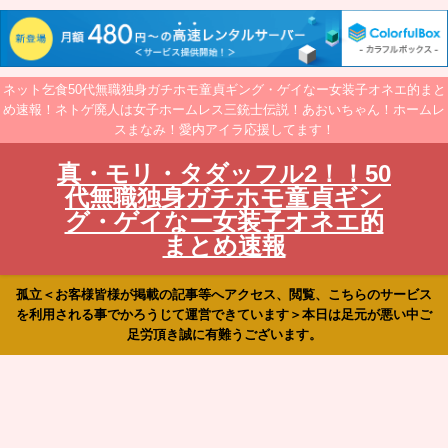
ネット乞食50代無職独身ガチホモ童貞ギング・ゲイなー女装子オネエ的まと
め速報！ネトゲ廃人は女子ホームレス三銃士伝説！あおいちゃん！ホームレ
スまなみ！愛内アイラ応援してます！
真・モリ・タダッフル2！！50
代無職独身ガチホモ童貞ギン
グ・ゲイなー女装子オネエ的
まとめ速報
孤立＜お客様皆様が掲載の記事等へアクセス、閲覧、こちらのサービス
を利用される事でかろうじて運営できています＞本日は足元が悪い中ご
足労頂き誠に有難うございます。