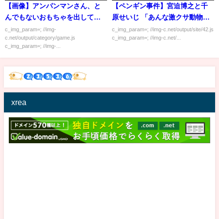
【画像】アンパンマンさん、と
【ペンギン事件】宮迫博之と千
んでもないおもちゃを出してし
原せいじ 「あんな激クサ動物」
まう…
「春日がかわいそう」
c_img_param=; //img-
c_img_param=; //img-c.net/output/site/42.js
c.net/output/category/game.js
c_img_param=; //img-c.net/...
c_img_param=; //img-...
xrea