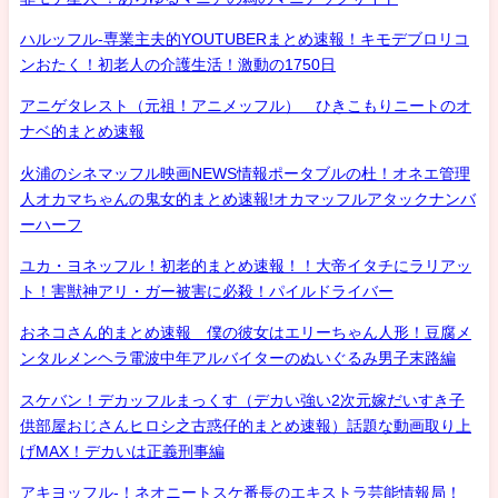
ハルッフル-専業主夫的YOUTUBERまとめ速報！キモデブロリコ
ンおたく！初老人の介護生活！激動の1750日
アニゲタレスト（元祖！アニメッフル） ひきこもりニートのオ
ナベ的まとめ速報
火浦のシネマッフル映画NEWS情報ポータブルの杜！オネエ管理
人オカマちゃんの鬼女的まとめ速報!オカマッフルアタックナンバ
ーハーフ
ユカ・ヨネッフル！初老的まとめ速報！！大帝イタチにラリアッ
ト！害獣神アリ・ガー被害に必殺！パイルドライバー
おネコさん的まとめ速報 僕の彼女はエリーちゃん人形！豆腐メ
ンタルメンヘラ電波中年アルバイターのぬいぐるみ男子末路編
スケバン！デカッフルまっくす（デカい強い2次元嫁だいすき子
供部屋おじさんヒロシ之古惑仔的まとめ速報）話題な動画取り上
げMAX！デカいは正義刑事編
アキヨッフル-！ネオニートスケ番長のエキストラ芸能情報局！