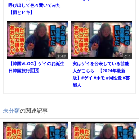
呼び出して色々聞いてみた
【雨とヒキ】
未分類
ゲイ
【韓国VLOG】ゲイのお誕生
実はゲイを公表している芸能
日韓国旅行🇰🇷
人がこちら...【2024年最新
版】#ゲイ #ホモ #同性愛 #芸
能人
未分類
の関連記事