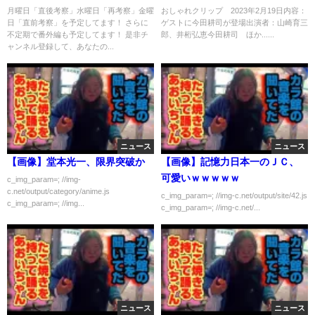
真実も！林は真犯人にハメられ
月曜日「直後考察」水曜日「再考察」金曜
おしゃれクリップ 2023年2月19日内容：
日「直前考察」を予定してます！ さらに
ゲストに今田耕司が登場出演者：山崎育三
た？【西島秀俊】【佐野勇斗】
不定期で番外編も予定してます！ 是非チ
郎、井桁弘恵今田耕司 ほか......
【芳根京子】【桜井ユキ】
ャンネル登録して、あなたの...
ニュース
ニュース
【画像】堂本光一、限界突破か
【画像】記憶力日本一のＪＣ、
可愛いｗｗｗｗｗ
c_img_param=; //img-
c.net/output/category/anime.js
c_img_param=; //img-c.net/output/site/42.js
c_img_param=; //img...
c_img_param=; //img-c.net/...
ニュース
ニュース