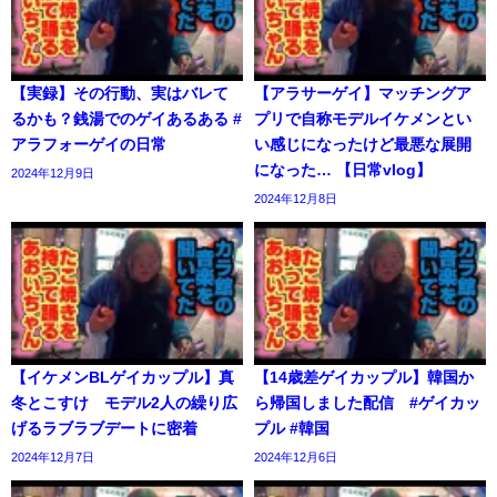
【実録】その行動、実はバレて
【アラサーゲイ】マッチングア
るかも？銭湯でのゲイあるある #
プリで自称モデルイケメンとい
アラフォーゲイの日常
い感じになったけど最悪な展開
になった… 【日常vlog】
2024年12月9日
2024年12月8日
【イケメンBLゲイカップル】真
【14歳差ゲイカップル】韓国か
冬とこすけ モデル2人の繰り広
ら帰国しました配信 #ゲイカッ
げるラブラブデートに密着
プル #韓国
2024年12月7日
2024年12月6日