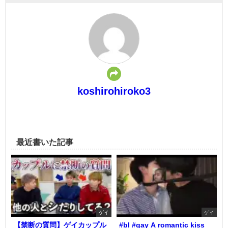
koshirohiroko3
最近書いた記事
ゲイ
ゲイ
【禁断の質問】ゲイカップル
#bl #gay A romantic kiss