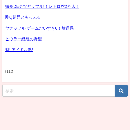
徹夜DEテツヤッフル!！レトロ館2号店！
剛Q超児ともっふる！
ヤナッフル ゲームだいすき6！放送局
ヒウラー総統の野望
魁!!アイドル塾!
t112