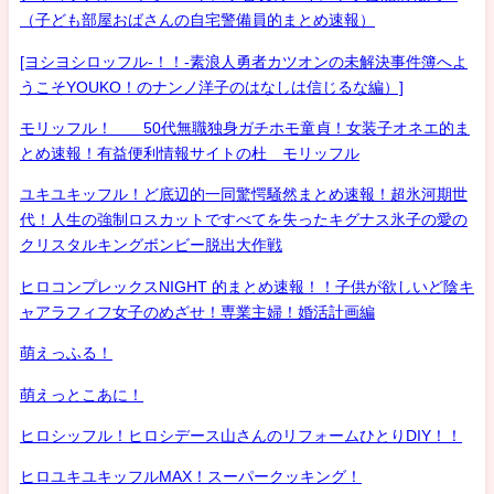
（子ども部屋おばさんの自宅警備員的まとめ速報）
[ヨシヨシロッフル-！！-素浪人勇者カツオンの未解決事件簿へよ
うこそYOUKO！のナンノ洋子のはなしは信じるな編）]
モリッフル！ 50代無職独身ガチホモ童貞！女装子オネエ的ま
とめ速報！有益便利情報サイトの杜 モリッフル
ユキユキッフル！ど底辺的一同驚愕騒然まとめ速報！超氷河期世
代！人生の強制ロスカットですべてを失ったキグナス氷子の愛の
クリスタルキングボンビー脱出大作戦
ヒロコンプレックスNIGHT 的まとめ速報！！子供が欲しいど陰キ
ャアラフィフ女子のめざせ！専業主婦！婚活計画編
萌えっふる！
萌えっとこあに！
ヒロシッフル！ヒロシデース山さんのリフォームひとりDIY！！
ヒロユキユキッフルMAX！スーパークッキング！