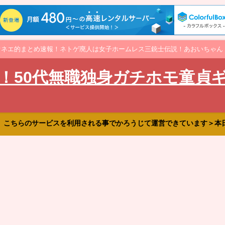
オネエ的まとめ速報！ネトゲ廃人は女子ホームレス三銃士伝説！あおいちゃん
！50代無職独身ガチホモ童貞
、こちらのサービスを利用される事でかろうじて運営できています＞本