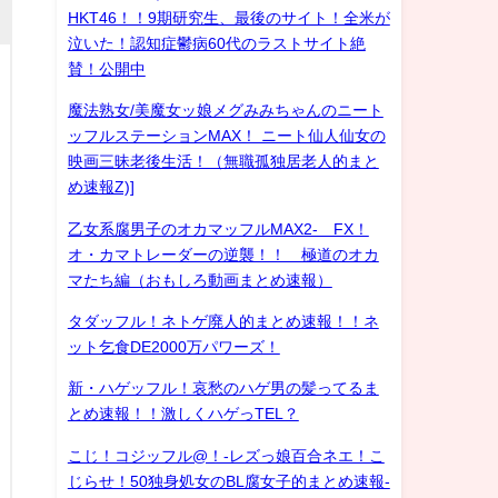
HKT46！！9期研究生、最後のサイト！全米が
泣いた！認知症鬱病60代のラストサイト絶
賛！公開中
魔法熟女/美魔女ッ娘メグみみちゃんのニート
ッフルステーションMAX！ ニート仙人仙女の
映画三昧老後生活！（無職孤独居老人的まと
め速報Z)]
乙女系腐男子のオカマッフルMAX2- FX！
オ・カマトレーダーの逆襲！！ 極道のオカ
マたち編（おもしろ動画まとめ速報）
タダッフル！ネトゲ廃人的まとめ速報！！ネ
ット乞食DE2000万パワーズ！
新・ハゲッフル！哀愁のハゲ男の髪ってるま
とめ速報！！激しくハゲっTEL？
こじ！コジッフル@！-レズっ娘百合ネエ！こ
じらせ！50独身処女のBL腐女子的まとめ速報-