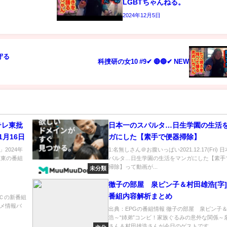
LGBTちゃんねる。
2024年12月5日
守る
科捜研の女10 #9✔ 🔴🔵✔ NEW
テレ東批
日本一のスパルタ…日生学園の生活
月16日
ガにした【素手で便器掃除】
2024年
1:名無しさん＠お腹いっぱい2021.12.17(Fri)
レ東の番組
パルタ…日生学園の生活をマンガにした【素手
掃除】って動画が...
未分類
徹子の部屋 泉ピン子＆村田雄浩[字
番組内容解析まとめ
ＭＣの新番組
メ情報バ
出典：EPGの番組情報 徹子の部屋 泉ピン子
浩～“姉弟”コンビ！家族ぐるみの意外な関係～
さん＆村田雄浩さんが今日のゲストです...