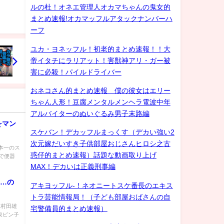
ルの杜！オネエ管理人オカマちゃんの鬼女的
まとめ速報!オカマッフルアタックナンバーハ
ーフ
ユカ・ヨネッフル！初老的まとめ速報！！大
帝イタチにラリアット！害獣神アリ・ガー被
害に必殺！パイルドライバー
おネコさん的まとめ速報 僕の彼女はエリー
ちゃん人形！豆腐メンタルメンヘラ電波中年
アルバイターのぬいぐるみ男子末路編
をマン
スケバン！デカッフルまっくす（デカい強い2
次元嫁だいすき子供部屋おじさんヒロシ之古
 日本一のス
惑仔的まとめ速報）話題な動画取り上げ
で便器
MAX！デカいは正義刑事編
]…の
アキヨッフル-！ネオニートスケ番長のエキス
トラ芸能情報局！（子ども部屋おばさんの自
＆村田雄
宅警備員的まとめ速報）
泉ピン子