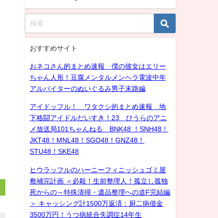
おすすめサイト
おネコさん的まとめ速報 僕の彼女はエリー
ちゃん人形！豆腐メンタルメンヘラ電波中年
アルバイターのぬいぐるみ男子末路編
アイドッフル！ ワタクシ的まとめ速報 地
下格闘アイドルだいすき！23 ひうらのアニ
メ放送局101ちゃんねる BNK48 ！SNH48！
JKT48！MNL48！SGO48！GNZ48！
STU48！SKE48
ヒウラッフルのハーニーフィニッシュゴミ屋
敷補完計画 ＜必殺！生前整理人！孤立し孤独
死からの～特殊清掃・遺品整理への道F完結編
＞ キャッシング計1500万返済：厨二病借金
3500万円！うつ病統合失調症14年生