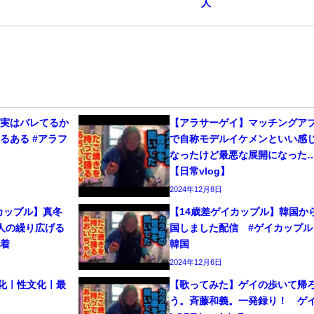
人
、実はバレてるか
【アラサーゲイ】マッチングア
るある #アラフ
で自称モデルイケメンといい感
なったけど最悪な展開になった
【日常vlog】
2024年12月8日
カップル】真冬
【14歳差ゲイカップル】韓国か
人の繰り広げる
国しました配信 #ゲイカップル 
密着
韓国
2024年12月6日
文化ㅣ性文化ㅣ最
【歌ってみた】ゲイの歩いて帰
う。斉藤和義。一発録り！ 