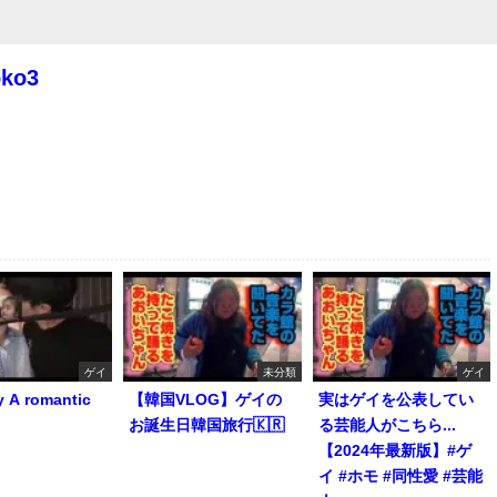
oko3
ゲイ
未分類
ゲイ
y A romantic
【韓国VLOG】ゲイの
実はゲイを公表してい
お誕生日韓国旅行🇰🇷
る芸能人がこちら...
【2024年最新版】#ゲ
イ #ホモ #同性愛 #芸能