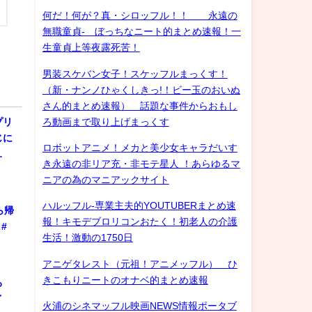
何だ！何が？真・シロッフル！！ 永遠の
無職童貞- ぼっちなニート的まとめ速報！一
生童貞上等夜露死苦！
男装スケバン女子！スケッフルまっくす！
（新・ナンノひゃくしきっ!！ビー玉のおいぬ
さん的まとめ速報） 話題な事件からおもし
ろ動画まで取り上げまっくす
プリ
じに
ロボットアニメ！メカと美少女キャラだいす
…
き永遠の非リア充・非モテ星人 ！あらゆるマ
ニアの為のマニアックサイト
ハルッフル-専業主夫的YOUTUBERまとめ速
ら帰
報！キモデブロリコンおたく！初老人の介護
#
生活！激動の1750日
アニゲタレスト（元祖！アニメッフル） ひ
きこもりニートのオナベ的まとめ速報
ろ
ゲイ
火浦のシネマッフル映画NEWS情報ポータブ