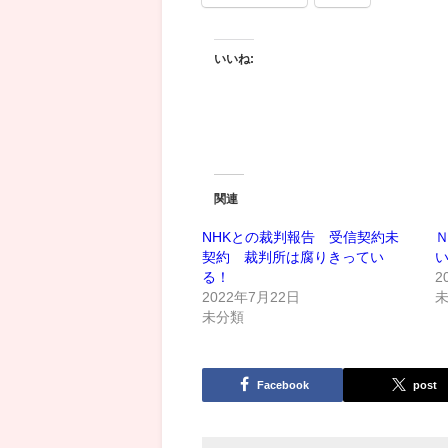
いいね:
関連
NHKとの裁判報告 受信契約未
契約 裁判所は腐りきってい
る！
2
2022年7月22日
未分類
Facebook
post