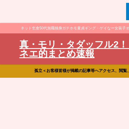
ネット乞食50代無職独身ガチホモ童貞ギング・ゲイなー女装子
真・モリ・タダッフル2！
ネエ的まとめ速報
孤立＜お客様皆様が掲載の記事等へアクセス、閲覧