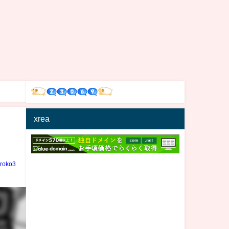
xrea
iroko3