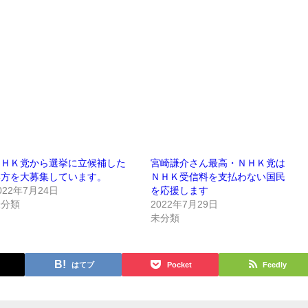
ＮＨＫ党から選挙に立候補した
宮崎謙介さん最高・ＮＨＫ党は
い方を大募集しています。
ＮＨＫ受信料を支払わない国民
022年7月24日
を応援します
未分類
2022年7月29日
未分類
はてブ
Pocket
Feedly