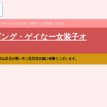
！ホームレスまなみ！愛内アイラ応援してます！
ギング・ゲイなー女装子オ
日は足元が悪い中ご足労頂き誠に有難うございます。