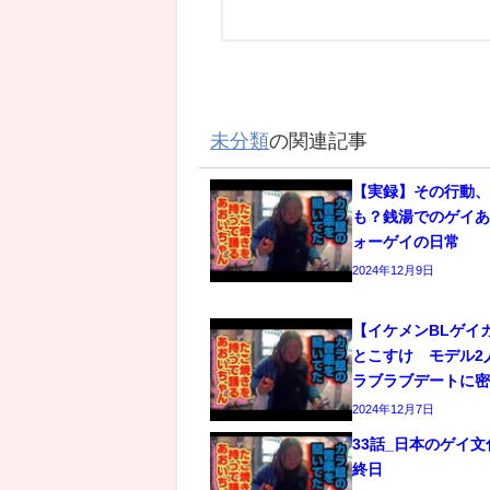
未分類
の関連記事
【実録】その行動
も？銭湯でのゲイあ
ォーゲイの日常
2024年12月9日
【イケメンBLゲイ
とこすけ モデル2
ラブラブデートに
2024年12月7日
33話_日本のゲイ
終日