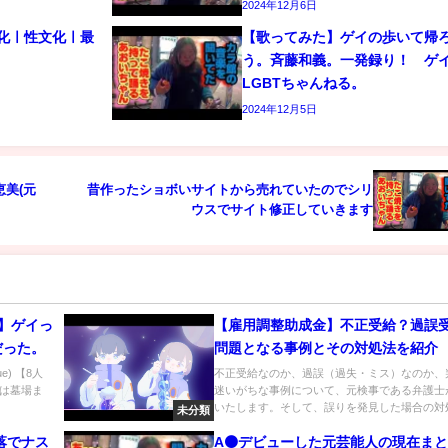
2024年12月6日
文化ㅣ性文化ㅣ最
【歌ってみた】ゲイの歩いて帰
う。斉藤和義。一発録り！ 
LGBTちゃんねる。
2024年12月5日
恵美(元
昔作ったショボいサイトから売れていたのでシリ
ウスでサイト修正していきます
】ゲイっ
【雇用調整助成金】不正受給？過誤
だった。
問題となる事例とその対処法を紹介
e) 【8人
不正受給なのか、過誤（過失・ミス）なのか、
は墓場ま
迷いがちな事例について、元検事である弁護士
いたします。そして、誤りを発見した場合の対処.
未分類
落でナス
A⚫️デビューした元芸能人の現在ま