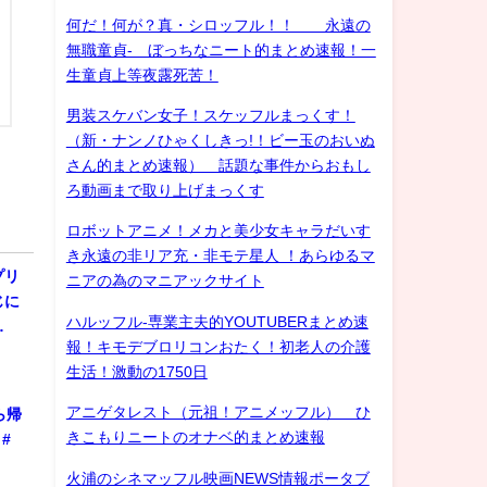
何だ！何が？真・シロッフル！！ 永遠の
無職童貞- ぼっちなニート的まとめ速報！一
生童貞上等夜露死苦！
男装スケバン女子！スケッフルまっくす！
（新・ナンノひゃくしきっ!！ビー玉のおいぬ
さん的まとめ速報） 話題な事件からおもし
ろ動画まで取り上げまっくす
ロボットアニメ！メカと美少女キャラだいす
き永遠の非リア充・非モテ星人 ！あらゆるマ
プリ
ニアの為のマニアックサイト
じに
ハルッフル-専業主夫的YOUTUBERまとめ速
…
報！キモデブロリコンおたく！初老人の介護
生活！激動の1750日
アニゲタレスト（元祖！アニメッフル） ひ
ら帰
きこもりニートのオナベ的まとめ速報
#
火浦のシネマッフル映画NEWS情報ポータブ