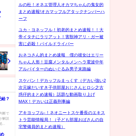
ルの杜！オネエ管理人オカマちゃんの鬼女的
ろ
まとめ速報!オカマッフルアタックナンバーハ
ゲイ
ーフ
ユカ・ヨネッフル！初老的まとめ速報！！大
帝イタチにラリアット！害獣神アリ・ガー被
害に必殺！パイルドライバー
おネコさん的まとめ速報 僕の彼女はエリー
ちゃん人形！豆腐メンタルメンヘラ電波中年
アルバイターのぬいぐるみ男子末路編
スケバン！デカッフルまっくす（デカい強い2
次元嫁だいすき子供部屋おじさんヒロシ之古
惑仔的まとめ速報）話題な動画取り上げ
受給？
MAX！デカいは正義刑事編
アキヨッフル-！ネオニートスケ番長のエキス
判断で
が解説
トラ芸能情報局！（子ども部屋おばさんの自
..
宅警備員的まとめ速報）
とめ