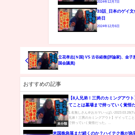
2024年12月7日
33話_日本のゲイ
終日
2024年12月6日
立花孝志(Ｎ国) VS 古谷経衡(評論家)、金子
国会議員)
おすすめの記事
【8人兄弟！三男のカミングアウト
てことは墓場まで持っていく覚悟
1:名無しさん＠おカマいっぱい2023.03.28(Tu
兄弟！三男のカミングアウト】ゲイってこと
で持っていく覚悟だった。...
未分類
米国株急落まだ続くのか？ハイテク株が急