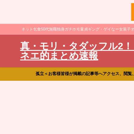
ネット乞食50代無職独身ガチホモ童貞ギング・ゲイなー女装子
真・モリ・タダッフル2！
ネエ的まとめ速報
孤立＜お客様皆様が掲載の記事等へアクセス、閲覧