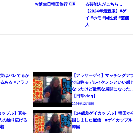
お誕生日韓国旅行🇰🇷
る芸能人がこちら...
【2024年最新版】#ゲ
イ #ホモ #同性愛 #芸能
人
、実はバレてるか
【アラサーゲイ】マッチングア
るある #アラフ
で自称モデルイケメンといい感
なったけど最悪な展開になった
【日常vlog】
2024年12月8日
カップル】真冬
【14歳差ゲイカップル】韓国か
人の繰り広げる
国しました配信 #ゲイカップル 
密着
韓国