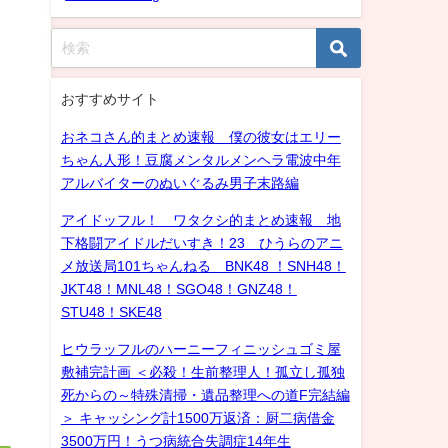
おすすめサイト
おネコさん的まとめ速報 僕の彼女はエリー
ちゃん人形！豆腐メンタルメンヘラ電波中年
アルバイターのぬいぐるみ男子末路編
アイドッフル！ ワタクシ的まとめ速報 地
下格闘アイドルだいすき！23 ひうらのアニ
メ放送局101ちゃんねる BNK48 ！SNH48！
JKT48！MNL48！SGO48！GNZ48！
STU48！SKE48
ヒウラッフルのハーニーフィニッシュゴミ屋
敷補完計画 ＜必殺！生前整理人！孤立し孤独
死からの～特殊清掃・遺品整理への道F完結編
＞ キャッシング計1500万返済：厨二病借金
3500万円！うつ病統合失調症14年生