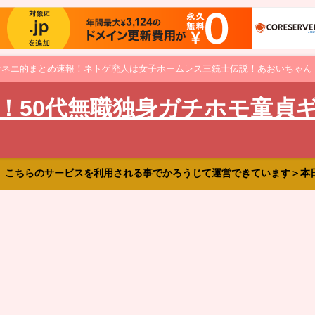
オネエ的まとめ速報！ネトゲ廃人は女子ホームレス三銃士伝説！あおいちゃん
！50代無職独身ガチホモ童貞
、こちらのサービスを利用される事でかろうじて運営できています＞本