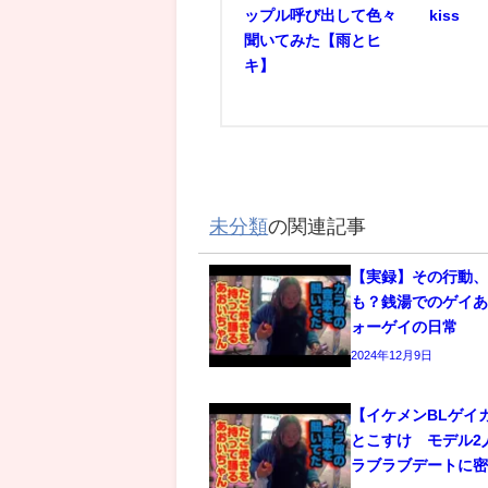
ップル呼び出して色々
kiss
聞いてみた【雨とヒ
キ】
未分類
の関連記事
【実録】その行動
も？銭湯でのゲイあ
ォーゲイの日常
2024年12月9日
【イケメンBLゲイ
とこすけ モデル2
ラブラブデートに