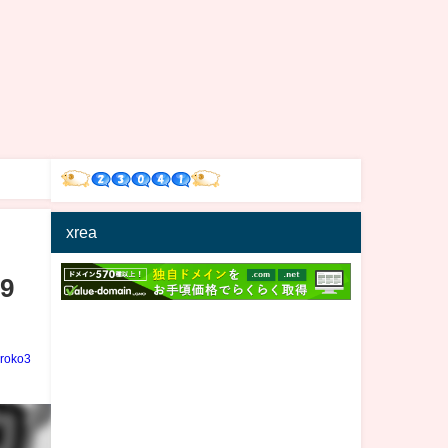
xrea
9
iroko3