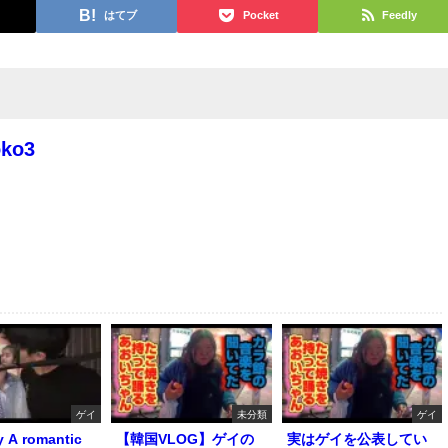
はてブ
Pocket
Feedly
oko3
ゲイ
未分類
ゲイ
y A romantic
【韓国VLOG】ゲイの
実はゲイを公表してい