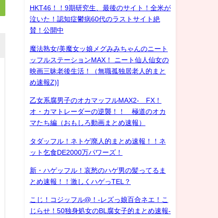
HKT46！！9期研究生、最後のサイト！全米が
泣いた！認知症鬱病60代のラストサイト絶
賛！公開中
魔法熟女/美魔女ッ娘メグみみちゃんのニート
ッフルステーションMAX！ ニート仙人仙女の
映画三昧老後生活！（無職孤独居老人的まと
め速報Z)]
乙女系腐男子のオカマッフルMAX2- FX！
オ・カマトレーダーの逆襲！！ 極道のオカ
マたち編（おもしろ動画まとめ速報）
タダッフル！ネトゲ廃人的まとめ速報！！ネ
ット乞食DE2000万パワーズ！
新・ハゲッフル！哀愁のハゲ男の髪ってるま
とめ速報！！激しくハゲっTEL？
こじ！コジッフル@！-レズっ娘百合ネエ！こ
じらせ！50独身処女のBL腐女子的まとめ速報-