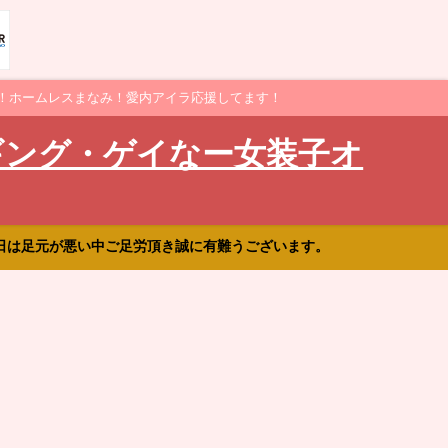
！ホームレスまなみ！愛内アイラ応援してます！
ギング・ゲイなー女装子オ
日は足元が悪い中ご足労頂き誠に有難うございます。