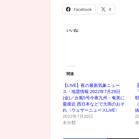
Facebook
X
いいね:
関連
【LIVE】夜の最新気象ニュー
【
ス・地震情報 2022年7月29日
『
(金)／台風5号今夜九州・奄美に
最接近 西日本などで大雨のおそ
（
れ〈ウェザーニュースLiVE〉
抜
2022年7月30日
2
未分類