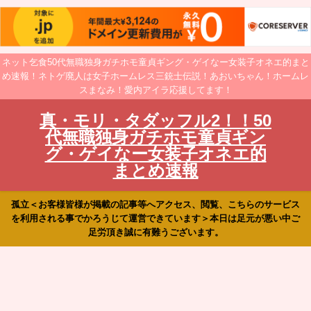
ネット乞食50代無職独身ガチホモ童貞ギング・ゲイなー女装子オネエ的まと
め速報！ネトゲ廃人は女子ホームレス三銃士伝説！あおいちゃん！ホームレ
スまなみ！愛内アイラ応援してます！
真・モリ・タダッフル2！！50
代無職独身ガチホモ童貞ギン
グ・ゲイなー女装子オネエ的
まとめ速報
孤立＜お客様皆様が掲載の記事等へアクセス、閲覧、こちらのサービス
を利用される事でかろうじて運営できています＞本日は足元が悪い中ご
足労頂き誠に有難うございます。