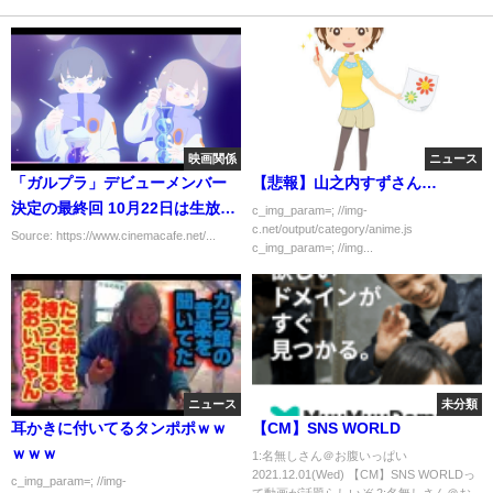
映画関係
ニュース
「ガルプラ」デビューメンバー
【悲報】山之内すずさん…
決定の最終回 10月22日は生放送
c_img_param=; //img-
c.net/output/category/anime.js
でステージ披露へ
Source: https://www.cinemacafe.net/...
c_img_param=; //img...
ニュース
未分類
耳かきに付いてるタンポポｗｗ
【CM】SNS WORLD
ｗｗｗ
1:名無しさん＠お腹いっぱい
2021.12.01(Wed) 【CM】SNS WORLDっ
c_img_param=; //img-
て動画が話題らしいぞ 2:名無しさん＠お