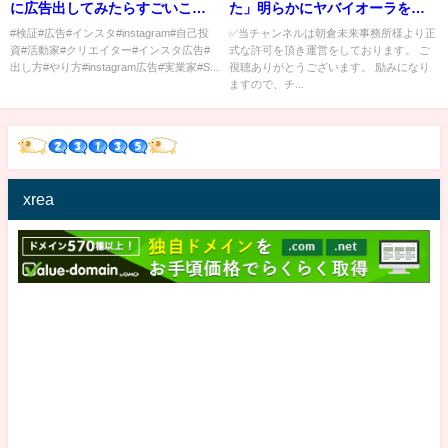
に広告出してみたらすごいこと
た」明らかにヤバイオーラを放
になった
つガチの危険人物が登場。あの
#検証#広告#インスタ#instagram#自己投
✅当チャンネルは朝倉未来事務所様より正
資#活動家#クリエイター#インスタ広告#
式な許可を頂き運営をしております。 ご
瓜田がもう関わりたくない人物
出し方#やり方#instagram広告#実業家#S...
視聴ありがとうございます。 励みになり
と明言【朝倉未来切り抜き ブレ
ますので、チ...
イキングダウン】
xrea