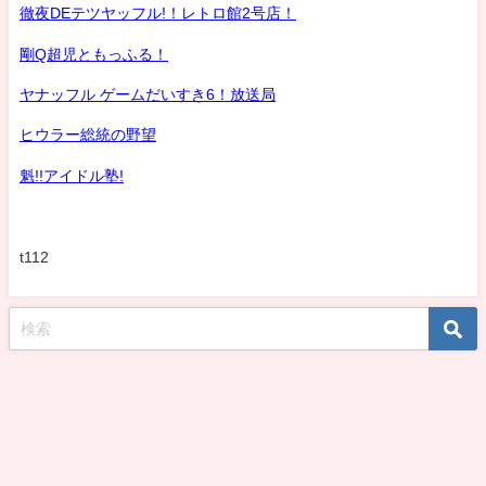
徹夜DEテツヤッフル!！レトロ館2号店！
剛Q超児ともっふる！
ヤナッフル ゲームだいすき6！放送局
ヒウラー総統の野望
魁!!アイドル塾!
t112