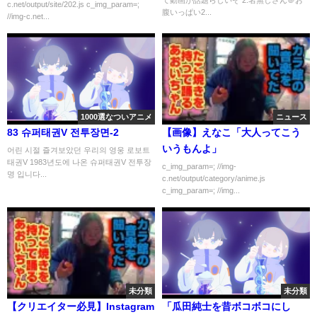
c.net/output/site/202.js c_img_param=;
腹いっぱい2...
//img-c.net...
1000選なついアニメ
ニュース
83 슈퍼태권V 전투장면-2
【画像】えなこ「大人ってこう
いうもんよ」
어린 시절 즐겨보았던 우리의 영웅 로보트
태권V 1983년도에 나온 슈퍼태권V 전투장
c_img_param=; //img-
명 입니다...
c.net/output/category/anime.js
c_img_param=; //img...
未分類
未分類
【クリエイター必見】Instagram
「瓜田純士を昔ボコボコにし