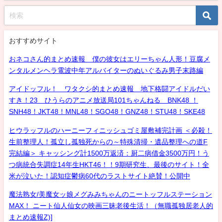
おすすめサイト
おネコさん的まとめ速報 僕の彼女はエリーちゃん人形！豆腐メ
ンタルメンヘラ電波中年アルバイターのぬいぐるみ男子末路編
アイドッフル！ ワタクシ的まとめ速報 地下格闘アイドルだい
すき！23 ひうらのアニメ放送局101ちゃんねる BNK48 ！
SNH48！JKT48！MNL48！SGO48！GNZ48！STU48！SKE48
ヒウラッフルのハーニーフィニッシュゴミ屋敷補完計画 ＜必殺！
生前整理人！孤立し孤独死からの～特殊清掃・遺品整理への道F
完結編＞ キャッシング計1500万返済：厨二病借金3500万円！う
つ病統合失調症14年生HKT46！！9期研究生、最後のサイト！全
米が泣いた！認知症鬱病60代のラストサイト絶賛！公開中
魔法熟女/美魔女ッ娘メグみみちゃんのニートッフルステーション
MAX！ ニート仙人仙女の映画三昧老後生活！（無職孤独居老人的
まとめ速報Z)]