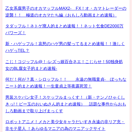
乙女系腐男子のオカマッフルMAX2- FX！オ・カマトレーダーの
逆襲！！ 極道のオカマたち編（おもしろ動画まとめ速報）
タダッフル！ネトゲ廃人的まとめ速報！！ネット乞食DE2000万
パワーズ！
新・ハゲッフル！哀愁のハゲ男の髪ってるまとめ速報！！激しく
ハゲっTEL？
こじ！コジッフル@！-レズっ娘百合ネエ！こじらせ！50独身処
女のBL腐女子的まとめ速報-
何だ！何が？真・シロッフル！！ 永遠の無職童貞- ぼっちな
ニート的まとめ速報！一生童貞上等夜露死苦！
男装スケバン女子！スケッフルまっくす！（新・ナンノひゃくし
きっ!！ビー玉のおいぬさん的まとめ速報） 話題な事件からおも
しろ動画まで取り上げまっくす
ロボットアニメ！メカと美少女キャラだいすき永遠の非リア充・
非モテ星人 ！あらゆるマニアの為のマニアックサイト