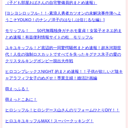
（子ども部屋おばさんの自宅警備員的まとめ速報）
[ヨシヨシロッフル-！！-素浪人勇者カツオンの未解決事件簿へよ
うこそYOUKO！のナンノ洋子のはなしは信じるな編）]
モリッフル！ 50代無職独身ガチホモ童貞！女装子オネエ的ま
とめ速報！有益便利情報サイトの杜 モリッフル
ユキユキッフル！ど底辺的一同驚愕騒然まとめ速報！超氷河期世
代！人生の強制ロスカットですべてを失ったキグナス氷子の愛の
クリスタルキングボンビー脱出大作戦
ヒロコンプレックスNIGHT 的まとめ速報！！子供が欲しいど陰キ
ャアラフィフ女子のめざせ！専業主婦！婚活計画編
萌えっふる！
萌えっとこあに！
ヒロシッフル！ヒロシデース山さんのリフォームひとりDIY！！
ヒロユキユキッフルMAX！スーパークッキング！