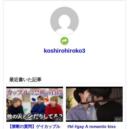
koshirohiroko3
最近書いた記事
ゲイ
ゲイ
【禁断の質問】ゲイカップル
#bl #gay A romantic kiss