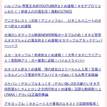
ハルッフル-専業主夫的YOUTUBERまとめ速報！キモデブロリコ
ンおたく！初老人の介護生活！激動の1750日
アニゲタレスト（元祖！アニメッフル） ひきこもりニートのオ
ナベ的まとめ速報
火浦のシネマッフル映画NEWS情報ポータブルの杜！オネエ管理
人オカマちゃんの鬼女的まとめ速報!オカマッフルアタックナンバ
ーハーフ
ユカ・ヨネッフル！初老的まとめ速報！！大帝イタチにラリアッ
ト！害獣神アリ・ガー被害に必殺！パイルドライバー
おネコさん的まとめ速報 僕の彼女はエリーちゃん人形！豆腐メ
ンタルメンヘラ電波中年アルバイターのぬいぐるみ男子末路編
スケバン！デカッフルまっくす（デカい強い2次元嫁だいすき子
供部屋おじさんヒロシ之古惑仔的まとめ速報）話題な動画取り上
げMAX！デカいは正義刑事編
アキヨッフル-！ネオニートスケ番長のエキストラ芸能情報局！