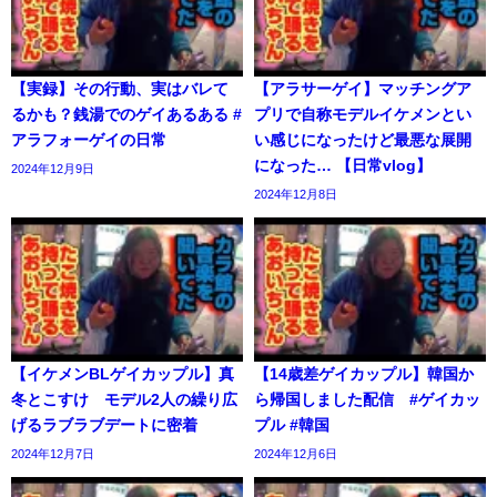
【実録】その行動、実はバレて
【アラサーゲイ】マッチングア
るかも？銭湯でのゲイあるある #
プリで自称モデルイケメンとい
アラフォーゲイの日常
い感じになったけど最悪な展開
になった… 【日常vlog】
2024年12月9日
2024年12月8日
【イケメンBLゲイカップル】真
【14歳差ゲイカップル】韓国か
冬とこすけ モデル2人の繰り広
ら帰国しました配信 #ゲイカッ
げるラブラブデートに密着
プル #韓国
2024年12月7日
2024年12月6日