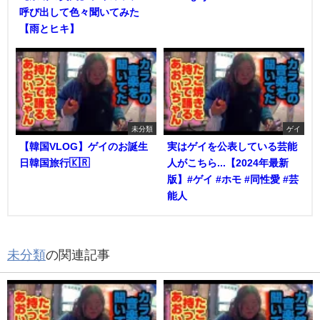
呼び出して色々聞いてみた
【雨とヒキ】
未分類
ゲイ
【韓国VLOG】ゲイのお誕生
実はゲイを公表している芸能
日韓国旅行🇰🇷
人がこちら...【2024年最新
版】#ゲイ #ホモ #同性愛 #芸
能人
未分類
の関連記事