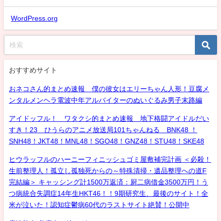
WordPress.org
おすすめサイト
おネコさん的まとめ速報 僕の彼女はエリーちゃん人形！豆腐メ
ンタルメンヘラ電波中年アルバイターのぬいぐるみ男子末路編
アイドッフル！ ワタクシ的まとめ速報 地下格闘アイドルだい
すき！23 ひうらのアニメ放送局101ちゃんねる BNK48 ！
SNH48！JKT48！MNL48！SGO48！GNZ48！STU48！SKE48
ヒウラッフルのハーニーフィニッシュゴミ屋敷補完計画 ＜必殺！
生前整理人！孤立し孤独死からの～特殊清掃・遺品整理への道F
完結編＞ キャッシング計1500万返済：厨二病借金3500万円！う
つ病統合失調症14年生HKT46！！9期研究生、最後のサイト！全
米が泣いた！認知症鬱病60代のラストサイト絶賛！公開中