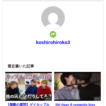
koshirohiroko3
最近書いた記事
ゲイ
ゲイ
【禁断の質問】ゲイカップル
#bl #gay A romantic kiss