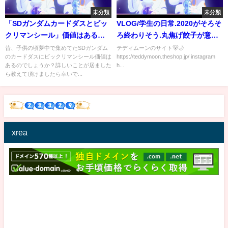
未分類
未分類
「SDガンダムカードダスとビッ
VLOG/学生の日常.2020がそろそ
クリマンシール」価値はあるの
ろ終わりそう.丸焦げ餃子が意外
か高値で売れるのか？ 箱入り
と美味しかった.最近飲めるよう
昔、子供の頃夢中で集めてたSDガンダム
テディムーンのサイト🐻🌙
のカードダスにビックリマンシール価値は
https://teddymoon.theshop.jp/ instagram
息子の気まぐれチャンネル
になったビールで乾杯
あるのでしょうか？詳しいことが居ました
h...
ら教えて頂けましたら幸いで...
xrea