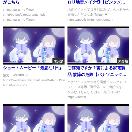
がこちら
ロリ地雷メイク💞【ピンクメイ
ク】
c_img_param=; //img-
地雷メイクってロリ顔に近づけられるから
c.net/output/category/game.js
最高なんだよなあ Twitter ❤︎
c_img_param=; //img-...
https://mobile.twitter.com/puuu...
未分類
未分類
ショートムービー『最悪な1日』
ご存知ですか？雷による家電製
品 故障の危険【パナソニックの
協力：WANIBUN
https://www.youtube.com/user/WANIBUNsub
避雷器】
パナソニックの住宅分電盤コンパクト21
http://twitter.com/...
シリーズ専用「避雷器」のご紹介です。
かみなりあんしん ばん（施主様向け）
https://sumai...