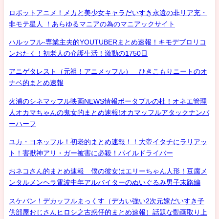
ロボットアニメ！メカと美少女キャラだいすき永遠の非リア充・
非モテ星人 ！あらゆるマニアの為のマニアックサイト
ハルッフル-専業主夫的YOUTUBERまとめ速報！キモデブロリコ
ンおたく！初老人の介護生活！激動の1750日
アニゲタレスト（元祖！アニメッフル） ひきこもりニートのオ
ナベ的まとめ速報
火浦のシネマッフル映画NEWS情報ポータブルの杜！オネエ管理
人オカマちゃんの鬼女的まとめ速報!オカマッフルアタックナンバ
ーハーフ
ユカ・ヨネッフル！初老的まとめ速報！！大帝イタチにラリアッ
ト！害獣神アリ・ガー被害に必殺！パイルドライバー
おネコさん的まとめ速報 僕の彼女はエリーちゃん人形！豆腐メ
ンタルメンヘラ電波中年アルバイターのぬいぐるみ男子末路編
スケバン！デカッフルまっくす（デカい強い2次元嫁だいすき子
供部屋おじさんヒロシ之古惑仔的まとめ速報）話題な動画取り上