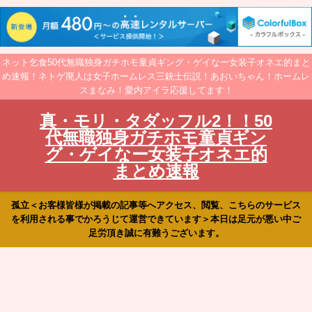
ネット乞食50代無職独身ガチホモ童貞ギング・ゲイなー女装子オネエ的まと
め速報！ネトゲ廃人は女子ホームレス三銃士伝説！あおいちゃん！ホームレ
スまなみ！愛内アイラ応援してます！
真・モリ・タダッフル2！！50
代無職独身ガチホモ童貞ギン
グ・ゲイなー女装子オネエ的
まとめ速報
孤立＜お客様皆様が掲載の記事等へアクセス、閲覧、こちらのサービス
を利用される事でかろうじて運営できています＞本日は足元が悪い中ご
足労頂き誠に有難うございます。