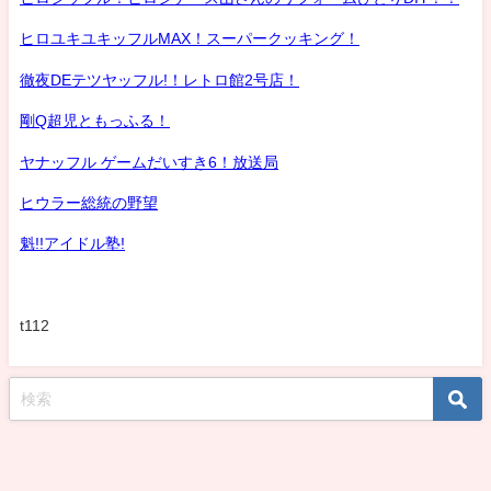
ヒロユキユキッフルMAX！スーパークッキング！
徹夜DEテツヤッフル!！レトロ館2号店！
剛Q超児ともっふる！
ヤナッフル ゲームだいすき6！放送局
ヒウラー総統の野望
魁!!アイドル塾!
t112