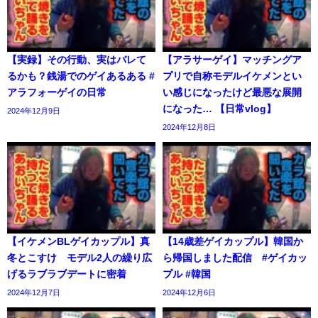
【実録】その行動、実はバレて
【アラサーゲイ】マッチングア
るかも？銭湯でのゲイあるある #
プリで自称モデルイケメンとい
アラフォーゲイの日常
い感じになったけど最悪な展開
になった… 【日常vlog】
2024年12月9日
2024年12月8日
【イケメンBLゲイカップル】真
【14歳差ゲイカップル】韓国か
冬とこすけ モデル2人の繰り広
ら帰国しました配信 #ゲイカッ
げるラブラブデートに密着
プル #韓国
2024年12月7日
2024年12月6日