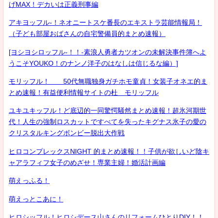
げMAX！デカいは正義刑事編
アキヨッフル-！ネオニートスケ番長のエキストラ芸能情報局！
（子ども部屋おばさんの自宅警備員的まとめ速報）
[ヨシヨシロッフル-！！-素浪人勇者カツオンの未解決事件簿へよ
うこそYOUKO！のナンノ洋子のはなしは信じるな編）]
モリッフル！ 50代無職独身ガチホモ童貞！女装子オネエ的ま
とめ速報！有益便利情報サイトの杜 モリッフル
ユキユキッフル！ど底辺的一同驚愕騒然まとめ速報！超氷河期世
代！人生の強制ロスカットですべてを失ったキグナス氷子の愛の
クリスタルキングボンビー脱出大作戦
ヒロコンプレックスNIGHT 的まとめ速報！！子供が欲しいど陰キ
ャアラフィフ女子のめざせ！専業主婦！婚活計画編
萌えっふる！
萌えっとこあに！
ヒロシッフル！ヒロシデース山さんのリフォームひとりDIY！！