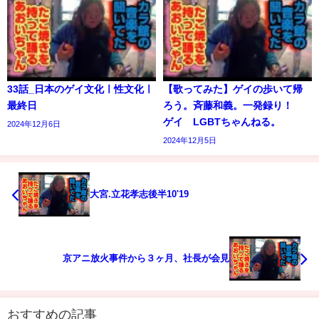
33話_日本のゲイ文化ㅣ性文化ㅣ
【歌ってみた】ゲイの歩いて帰
最終日
ろう。斉藤和義。一発録り！
ゲイ LGBTちゃんねる。
2024年12月6日
2024年12月5日
大宮.立花孝志後半10'19
京アニ放火事件から３ヶ月、社長が会見
おすすめの記事