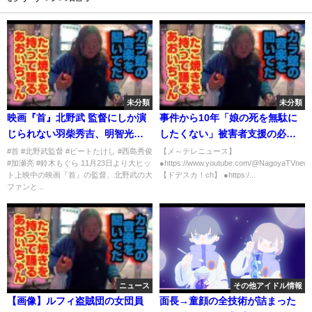
未分類
未分類
映画『首』北野武 監督にしか演
事件から10年「娘の死を無駄に
じられない羽柴秀吉、明智光秀
したくない」被害者支援の必要
役・西島秀俊から聞いたラブシ
性を訴え #メーテレ#ニュー
#首 #北野武監督 #ビートたけし #西島秀俊
【メ～テレニュース】
#加瀬亮 #鈴木もぐら 11月23日より大ヒッ
●https://www.youtube.com/@NagoyaTVne
ーンの気になる裏話も 北野武監
ス#アップ#強制わいせつ致死#少
ト上映中の映画『首』の監督、北野武の大
【ドデスカ！ch】 ●https:/...
督に“本物”と言われた男 空気階
年 #10年 #被害者支援
ファンと...
段・鈴木もぐらが名作揃いの“北
野作品”を熱弁！
ニュース
その他アイドル情報
【画像】ルフィ盗賊団の女団員
面長→童顔の全技術が詰まった