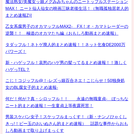
魔法熟女/美魔女ッ娘メグみみちゃんのニートッフルステーション
MAX！ ニート仙人仙女の映画三昧老後生活！（無職孤独居老人的
まとめ速報Z)]
乙女系腐男子のオカマッフルMAX2- FX！オ・カマトレーダーの
逆襲！！ 極道のオカマたち編（おもしろ動画まとめ速報）
タダッフル！ネトゲ廃人的まとめ速報！！ネット乞食DE2000万
パワーズ！
新・ハゲッフル！哀愁のハゲ男の髪ってるまとめ速報！！激しく
ハゲっTEL？
こじ！コジッフル@！-レズっ娘百合ネエ！こじらせ！50独身処
女のBL腐女子的まとめ速報-
何だ！何が？真・シロッフル！！ 永遠の無職童貞- ぼっちな
ニート的まとめ速報！一生童貞上等夜露死苦！
男装スケバン女子！スケッフルまっくす！（新・ナンノひゃくし
きっ!！ビー玉のおいぬさん的まとめ速報） 話題な事件からおも
しろ動画まで取り上げまっくす