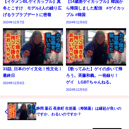
【イケメンBLゲイカップル】真
【14歳差ゲイカップル】韓国か
冬とこすけ モデル2人の繰り広
ら帰国しました配信 #ゲイカッ
げるラブラブデートに密着
プル #韓国
2024年12月7日
2024年12月6日
33話_日本のゲイ文化ㅣ性文化ㅣ
【歌ってみた】ゲイの歩いて帰
最終日
ろう。斉藤和義。一発録り！
ゲイ LGBTちゃんねる。
2024年12月6日
2024年12月5日
静岡 墓石 長泉町 生前墓（寿陵墓）は縁起が良いの
ですか、わるいのですか？