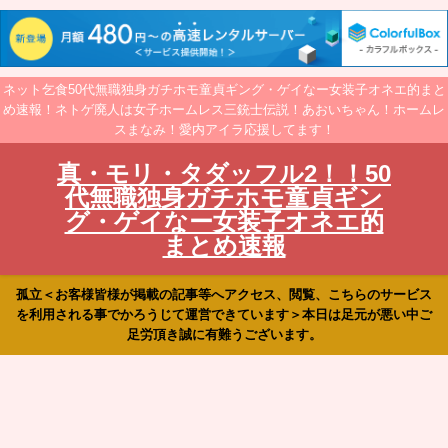
ネット乞食50代無職独身ガチホモ童貞ギング・ゲイなー女装子オネエ的まと
め速報！ネトゲ廃人は女子ホームレス三銃士伝説！あおいちゃん！ホームレ
スまなみ！愛内アイラ応援してます！
真・モリ・タダッフル2！！50
代無職独身ガチホモ童貞ギン
グ・ゲイなー女装子オネエ的
まとめ速報
孤立＜お客様皆様が掲載の記事等へアクセス、閲覧、こちらのサービス
を利用される事でかろうじて運営できています＞本日は足元が悪い中ご
足労頂き誠に有難うございます。