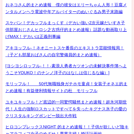
おネコさん的まとめ速報 僕の彼女はエリーちゃん人形！豆腐メ
ンタルメンヘラ電波中年アルバイターのぬいぐるみ男子末路編
スケバン！デカッフルまっくす（デカい強い2次元嫁だいすき子
供部屋おじさんヒロシ之古惑仔的まとめ速報）話題な動画取り上
げMAX！デカいは正義刑事編
アキヨッフル-！ネオニートスケ番長のエキストラ芸能情報局！
（子ども部屋おばさんの自宅警備員的まとめ速報）
[ヨシヨシロッフル-！！-素浪人勇者カツオンの未解決事件簿へよ
うこそYOUKO！のナンノ洋子のはなしは信じるな編）]
モリッフル！ 50代無職独身ガチホモ童貞！女装子オネエ的ま
とめ速報！有益便利情報サイトの杜 モリッフル
ユキユキッフル！ど底辺的一同驚愕騒然まとめ速報！超氷河期世
代！人生の強制ロスカットですべてを失ったキグナス氷子の愛の
クリスタルキングボンビー脱出大作戦
ヒロコンプレックスNIGHT 的まとめ速報！！子供が欲しいど陰キ
ャアラフィフ女子のめざせ！専業主婦！婚活計画編