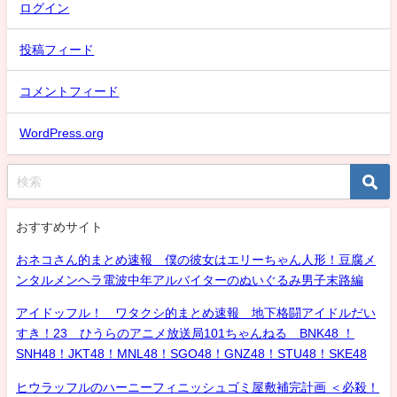
ログイン
投稿フィード
コメントフィード
WordPress.org
おすすめサイト
おネコさん的まとめ速報 僕の彼女はエリーちゃん人形！豆腐メ
ンタルメンヘラ電波中年アルバイターのぬいぐるみ男子末路編
アイドッフル！ ワタクシ的まとめ速報 地下格闘アイドルだい
すき！23 ひうらのアニメ放送局101ちゃんねる BNK48 ！
SNH48！JKT48！MNL48！SGO48！GNZ48！STU48！SKE48
ヒウラッフルのハーニーフィニッシュゴミ屋敷補完計画 ＜必殺！