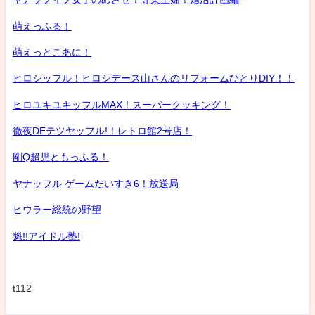
萌えっふる！
萌えっとこあに！
ヒロシッフル！ヒロシデース山さんのリフォームひとりDIY！！
ヒロユキユキッフルMAX！スーパークッキング！
徹夜DEテツヤッフル!！レトロ館2号店！
剛Q超児ともっふる！
ヤナッフル ゲームだいすき6！放送局
ヒウラー総統の野望
魁!!アイドル塾!
t112