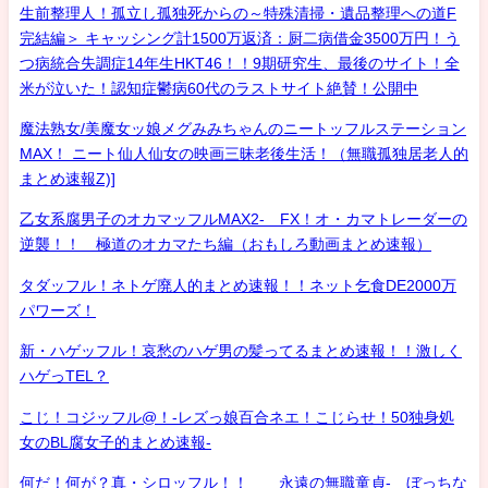
生前整理人！孤立し孤独死からの～特殊清掃・遺品整理への道F
完結編＞ キャッシング計1500万返済：厨二病借金3500万円！う
つ病統合失調症14年生HKT46！！9期研究生、最後のサイト！全
米が泣いた！認知症鬱病60代のラストサイト絶賛！公開中
魔法熟女/美魔女ッ娘メグみみちゃんのニートッフルステーション
MAX！ ニート仙人仙女の映画三昧老後生活！（無職孤独居老人的
まとめ速報Z)]
乙女系腐男子のオカマッフルMAX2- FX！オ・カマトレーダーの
逆襲！！ 極道のオカマたち編（おもしろ動画まとめ速報）
タダッフル！ネトゲ廃人的まとめ速報！！ネット乞食DE2000万
パワーズ！
新・ハゲッフル！哀愁のハゲ男の髪ってるまとめ速報！！激しく
ハゲっTEL？
こじ！コジッフル@！-レズっ娘百合ネエ！こじらせ！50独身処
女のBL腐女子的まとめ速報-
何だ！何が？真・シロッフル！！ 永遠の無職童貞- ぼっちな