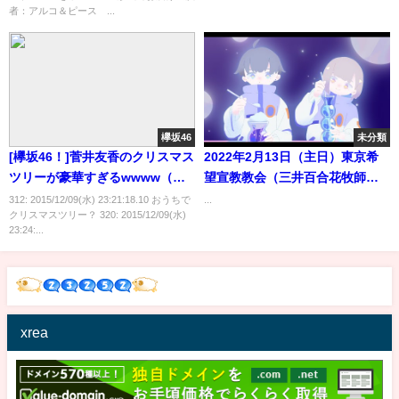
者：アルコ＆ピース ...
欅坂46
未分類
[欅坂46！]菅井友香のクリスマス
2022年2月13日（主日）東京希
ツリーが豪華すぎるwwww（猫
望宣教教会（三井百合花牧師）
画像あり）
「百倍の実」
312: 2015/12/09(水) 23:21:18.10 おうちで
...
クリスマスツリー？ 320: 2015/12/09(水)
23:24:...
xrea