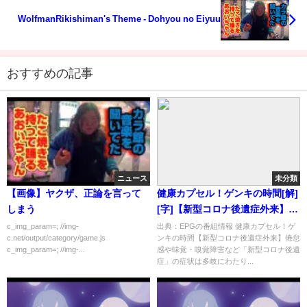
WolfmanRikishiman's Theme - Dohyou no Eiyuu
おすすめの記事
ニュース
未分類
【画像】ヤクザ、正論を言って
健康カプセル！ゲンキの時間[解]
しまう
[字]【新型コロナ後遺症外来】…
の番組内容解析まとめ
c_img_param=; //img-
出典：EPGの番組情報 健康カプセル！ゲ
c.net/output/category/game.js
ンキの時間【新型コロナ後遺症外来】倦怠
c_img_param=; //img-...
感や味覚・嗅覚障害など「新型コロナ後遺
症」の症状は多岐にわたり...