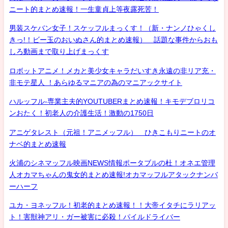
ニート的まとめ速報！一生童貞上等夜露死苦！
男装スケバン女子！スケッフルまっくす！（新・ナンノひゃくし
きっ!！ビー玉のおいぬさん的まとめ速報） 話題な事件からおも
しろ動画まで取り上げまっくす
ロボットアニメ！メカと美少女キャラだいすき永遠の非リア充・
非モテ星人 ！あらゆるマニアの為のマニアックサイト
ハルッフル-専業主夫的YOUTUBERまとめ速報！キモデブロリコ
ンおたく！初老人の介護生活！激動の1750日
アニゲタレスト（元祖！アニメッフル） ひきこもりニートのオ
ナベ的まとめ速報
火浦のシネマッフル映画NEWS情報ポータブルの杜！オネエ管理
人オカマちゃんの鬼女的まとめ速報!オカマッフルアタックナンバ
ーハーフ
ユカ・ヨネッフル！初老的まとめ速報！！大帝イタチにラリアッ
ト！害獣神アリ・ガー被害に必殺！パイルドライバー