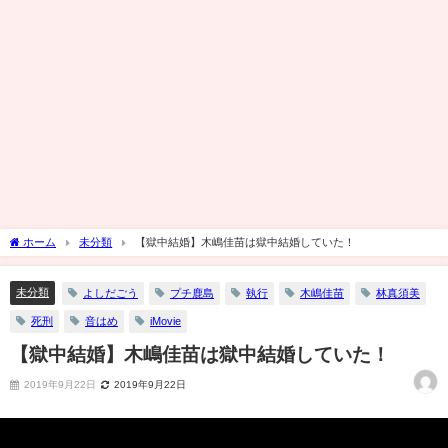
ホーム
未分類
【獄中結婚】木嶋佳苗は獄中結婚していた！
未分類
よしだごう
プチ鹿島
執行
木嶋佳苗
林真須美
死刑
音はめ
iMovie
【獄中結婚】木嶋佳苗は獄中結婚していた！
2019年9月22日
2019年9月22日