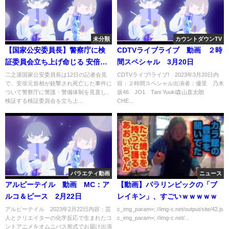
未分類
カウントダウンTV
【国家公安委員長】警察庁に検
CDTVライブライブ 動画 ２時
証委員会立ち上げ命じる 安倍元
間スペシャル 3月20日
首相銃撃
二之湯国家公安委員長は12日の記者会見
CDTVライブ!ライブ! 2023年3月20日内
で、安倍元首相が銃撃され死亡した事件に
容：２時間スペシャル出演者：優里 乃木
ついて警察庁に警護・警備体制を見直し、
坂46 JO1 Tani Yuuki森山直太朗
検証する検証委員会を立ち上...
CHE...
バラエティ動画
ニュース
アルピーテイル 動画 MC：ア
【動画】パラリンピックの「ブ
ルコ＆ピース 2月22日
レイキン」、すごいｗｗｗｗｗ
アルピーテイル 2023年2月22日内容：芸
c_img_param=; //img-c.net/output/site/42.js
人とクリエイターの化学反応で生まれたコ
c_img_param=; //img-c.net/...
ントアニメをオムニバス形式でお届け出演