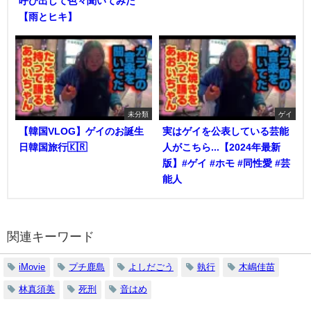
呼び出して色々聞いてみた
【雨とヒキ】
未分類
ゲイ
【韓国VLOG】ゲイのお誕生
実はゲイを公表している芸能
日韓国旅行🇰🇷
人がこちら...【2024年最新
版】#ゲイ #ホモ #同性愛 #芸
能人
関連キーワード
iMovie
プチ鹿島
よしだごう
執行
木嶋佳苗
林真須美
死刑
音はめ