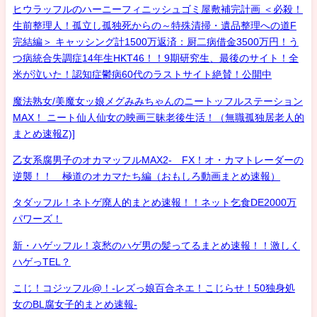
ヒウラッフルのハーニーフィニッシュゴミ屋敷補完計画 ＜必殺！
生前整理人！孤立し孤独死からの～特殊清掃・遺品整理への道F
完結編＞ キャッシング計1500万返済：厨二病借金3500万円！う
つ病統合失調症14年生HKT46！！9期研究生、最後のサイト！全
米が泣いた！認知症鬱病60代のラストサイト絶賛！公開中
魔法熟女/美魔女ッ娘メグみみちゃんのニートッフルステーション
MAX！ ニート仙人仙女の映画三昧老後生活！（無職孤独居老人的
まとめ速報Z)]
乙女系腐男子のオカマッフルMAX2- FX！オ・カマトレーダーの
逆襲！！ 極道のオカマたち編（おもしろ動画まとめ速報）
タダッフル！ネトゲ廃人的まとめ速報！！ネット乞食DE2000万
パワーズ！
新・ハゲッフル！哀愁のハゲ男の髪ってるまとめ速報！！激しく
ハゲっTEL？
こじ！コジッフル@！-レズっ娘百合ネエ！こじらせ！50独身処
女のBL腐女子的まとめ速報-