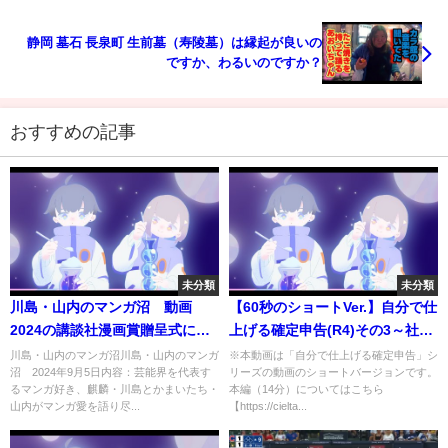
覧ください）
静岡 墓石 長泉町 生前墓（寿陵墓）は縁起が良いの
ですか、わるいのですか？
おすすめの記事
未分類
未分類
川島・山内のマンガ沼 動画
【60秒のショートVer.】自分で仕
2024の講談社漫画賞贈呈式に潜
上げる確定申告(R4)その3～社会
入 9月5日
保険料控除
川島・山内のマンガ沼川島・山内のマンガ
※本動画は「自分で仕上げる確定申告」シ
沼 2024年9月5日内容：芸能界を代表す
リーズの動画のショートバージョンです。
るマンガ好き、麒麟・川島とかまいたち・
本編（14分）についてはこちら
山内がマンガ愛を語り尽...
【https://cielta...