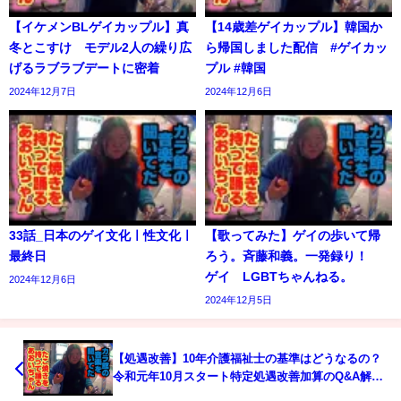
【イケメンBLゲイカップル】真
【14歳差ゲイカップル】韓国か
冬とこすけ モデル2人の繰り広
ら帰国しました配信 #ゲイカッ
げるラブラブデートに密着
プル #韓国
2024年12月7日
2024年12月6日
33話_日本のゲイ文化ㅣ性文化ㅣ
【歌ってみた】ゲイの歩いて帰
最終日
ろう。斉藤和義。一発録り！
ゲイ LGBTちゃんねる。
2024年12月6日
2024年12月5日
【処遇改善】10年介護福祉士の基準はどうなるの？
令和元年10月スタート特定処遇改善加算のQ&A解説
です。（概要欄から法令書類をダウンロードしてご