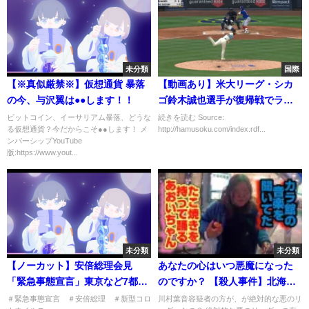
未分類
国際
【※真似厳禁※】仮想通貨 暴落
【動画あり】米大リーグ・シカ
の今、与沢翼は●●します！！
ゴ鈴木誠也選手が復帰戦でラン
ニングホームラン
ビットコイン、イーサリアム暴落、どうな
続きを読む Source:
る仮想通貨？今だからこそ●●します！ メ
http://hamusoku.com/index.rdf...
ンバーシップYouTube
版:https://www.yout...
未分類
未分類
【ノーカット】安倍総理会見
あなたの心はいつ悪魔になった
「緊急事態宣言」東京など7都府
のですか？ 【殺人事件】北海道
県へ発出 (2020/04/07)
別れ話集団リンチ強盗殺人事件
＃緊急事態宣言 ＃安倍総理 ＃新型コロ
川村葉音容疑者の方が、が絶対的な悪のリ