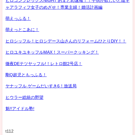
ヒロコンプレックスNIGHT 的まとめ速報！！子供が欲しいど陰キ
ャアラフィフ女子のめざせ！専業主婦！婚活計画編
萌えっふる！
萌えっとこあに！
ヒロシッフル！ヒロシデース山さんのリフォームひとりDIY！！
ヒロユキユキッフルMAX！スーパークッキング！
徹夜DEテツヤッフル!！レトロ館2号店！
剛Q超児ともっふる！
ヤナッフル ゲームだいすき6！放送局
ヒウラー総統の野望
魁!!アイドル塾!
t112