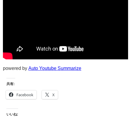
powered by
Auto Youtube Summarize
共有:
Facebook
X
いいね: