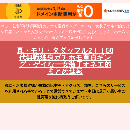
ネット乞食50代無職独身ガチホモ童貞ギング・ゲイなー女装子オネエ的まと
め速報！ネトゲ廃人は女子ホームレス三銃士伝説！あおいちゃん！ホームレ
スまなみ！愛内アイラ応援してます！
真・モリ・タダッフル2！！50
代無職独身ガチホモ童貞ギン
グ・ゲイなー女装子オネエ的
まとめ速報
孤立＜お客様皆様が掲載の記事等へアクセス、閲覧、こちらのサービス
を利用される事でかろうじて運営できています＞本日は足元が悪い中ご
足労頂き誠に有難うございます。