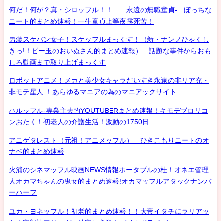
何だ！何が？真・シロッフル！！ 永遠の無職童貞- ぼっちな
ニート的まとめ速報！一生童貞上等夜露死苦！
男装スケバン女子！スケッフルまっくす！（新・ナンノひゃくし
きっ!！ビー玉のおいぬさん的まとめ速報） 話題な事件からおも
しろ動画まで取り上げまっくす
ロボットアニメ！メカと美少女キャラだいすき永遠の非リア充・
非モテ星人 ！あらゆるマニアの為のマニアックサイト
ハルッフル-専業主夫的YOUTUBERまとめ速報！キモデブロリコ
ンおたく！初老人の介護生活！激動の1750日
アニゲタレスト（元祖！アニメッフル） ひきこもりニートのオ
ナベ的まとめ速報
火浦のシネマッフル映画NEWS情報ポータブルの杜！オネエ管理
人オカマちゃんの鬼女的まとめ速報!オカマッフルアタックナンバ
ーハーフ
ユカ・ヨネッフル！初老的まとめ速報！！大帝イタチにラリアッ