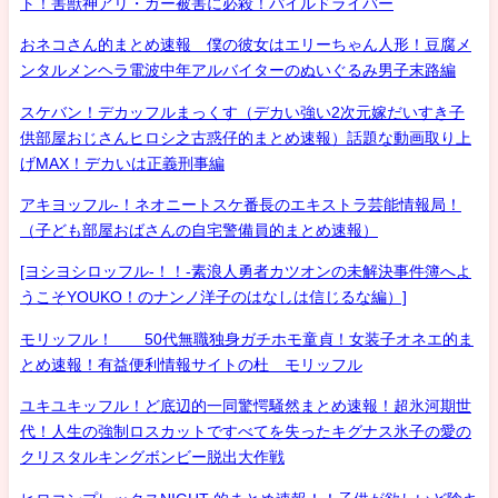
ト！害獣神アリ・ガー被害に必殺！パイルドライバー
おネコさん的まとめ速報 僕の彼女はエリーちゃん人形！豆腐メ
ンタルメンヘラ電波中年アルバイターのぬいぐるみ男子末路編
スケバン！デカッフルまっくす（デカい強い2次元嫁だいすき子
供部屋おじさんヒロシ之古惑仔的まとめ速報）話題な動画取り上
げMAX！デカいは正義刑事編
アキヨッフル-！ネオニートスケ番長のエキストラ芸能情報局！
（子ども部屋おばさんの自宅警備員的まとめ速報）
[ヨシヨシロッフル-！！-素浪人勇者カツオンの未解決事件簿へよ
うこそYOUKO！のナンノ洋子のはなしは信じるな編）]
モリッフル！ 50代無職独身ガチホモ童貞！女装子オネエ的ま
とめ速報！有益便利情報サイトの杜 モリッフル
ユキユキッフル！ど底辺的一同驚愕騒然まとめ速報！超氷河期世
代！人生の強制ロスカットですべてを失ったキグナス氷子の愛の
クリスタルキングボンビー脱出大作戦