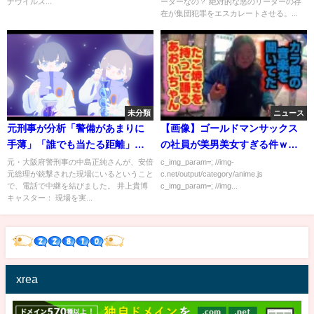
ナウイルス...
ーダーなの？ 絶対的な悪のリーダーの存
の犯人 八木原亜麻が小学校卒業
在が集団犯罪をエスカレートさせる。...
文集の作文の全文です。😈絶対
的な悪のリーダーの存在が集団
犯罪をエスカレートさせるよ
未分類
ニュース
元刑事が分析「警備があまりに
【画像】ゴールドマンサックス
手薄」「誰でも当たる距離」
の社員が美男美女すぎる件ｗｗ
安倍元総理銃撃事件｜
ｗｗｗｗ
元・大阪府警刑事の​中島正純​さんが、安倍
c_img_param=; //img-
元総理が銃撃された現場にいるということ
c.net/output/category/anime.js
TBS NEWS DIG
で、電話で中継を結びました。 井上貴博
c_img_param=; //img...
キャスター： 現場を実...
xrea