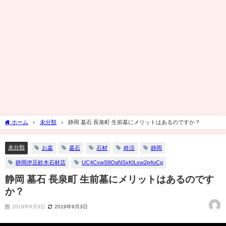
ホーム
未分類
静岡 墓石 長泉町 生前墓にメリットはあるのですか？
未分類
お墓
墓石
石材
終活
静岡
静岡伊豆鈴木石材店
UC4CxwS9OaNSxKILxw2p4oCg
静岡 墓石 長泉町 生前墓にメリットはあるのです
か？
2019年9月3日
2019年9月3日