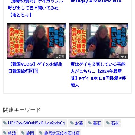
【禁断の質問】ゲイカップル
#bl #gay A romantic kiss
呼び出して色々聞いてみた
【雨とヒキ】
未分類
ゲイ
【韓国VLOG】ゲイのお誕生
実はゲイを公表している芸能
日韓国旅行🇰🇷
人がこちら...【2024年最新
版】#ゲイ #ホモ #同性愛 #芸
能人
関連キーワード
UC4CxwS9OaNSxKILxw2p4oCg
お墓
墓石
石材
終活
静岡
静岡伊豆鈴木石材店