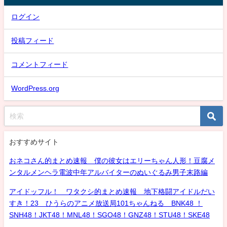
ログイン
投稿フィード
コメントフィード
WordPress.org
おすすめサイト
おネコさん的まとめ速報 僕の彼女はエリーちゃん人形！豆腐メ
ンタルメンヘラ電波中年アルバイターのぬいぐるみ男子末路編
アイドッフル！ ワタクシ的まとめ速報 地下格闘アイドルだい
すき！23 ひうらのアニメ放送局101ちゃんねる BNK48 ！
SNH48！JKT48！MNL48！SGO48！GNZ48！STU48！SKE48