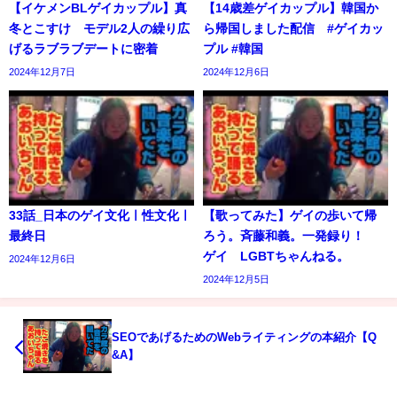
【イケメンBLゲイカップル】真
【14歳差ゲイカップル】韓国か
冬とこすけ モデル2人の繰り広
ら帰国しました配信 #ゲイカッ
げるラブラブデートに密着
プル #韓国
2024年12月7日
2024年12月6日
33話_日本のゲイ文化ㅣ性文化ㅣ
【歌ってみた】ゲイの歩いて帰
最終日
ろう。斉藤和義。一発録り！
ゲイ LGBTちゃんねる。
2024年12月6日
2024年12月5日
SEOであげるためのWebライティングの本紹介【Q
&A】