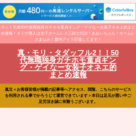
ネット乞食50代無職独身ガチホモ童貞ギング・ゲイなー女装子オネエ的まと
め速報！ネトゲ廃人は女子ホームレス三銃士伝説！あおいちゃん！ホームレ
スまなみ！愛内アイラ応援してます！
真・モリ・タダッフル2！！50
代無職独身ガチホモ童貞ギン
グ・ゲイなー女装子オネエ的
まとめ速報
孤立＜お客様皆様が掲載の記事等へアクセス、閲覧、こちらのサービス
を利用される事でかろうじて運営できています＞本日は足元が悪い中ご
足労頂き誠に有難うございます。