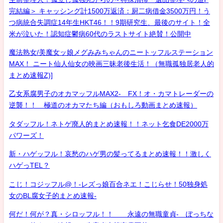
完結編＞ キャッシング計1500万返済：厨二病借金3500万円！う
つ病統合失調症14年生HKT46！！9期研究生、最後のサイト！全
米が泣いた！認知症鬱病60代のラストサイト絶賛！公開中
魔法熟女/美魔女ッ娘メグみみちゃんのニートッフルステーション
MAX！ ニート仙人仙女の映画三昧老後生活！（無職孤独居老人的
まとめ速報Z)]
乙女系腐男子のオカマッフルMAX2- FX！オ・カマトレーダーの
逆襲！！ 極道のオカマたち編（おもしろ動画まとめ速報）
タダッフル！ネトゲ廃人的まとめ速報！！ネット乞食DE2000万
パワーズ！
新・ハゲッフル！哀愁のハゲ男の髪ってるまとめ速報！！激しく
ハゲっTEL？
こじ！コジッフル@！-レズっ娘百合ネエ！こじらせ！50独身処
女のBL腐女子的まとめ速報-
何だ！何が？真・シロッフル！！ 永遠の無職童貞- ぼっちな