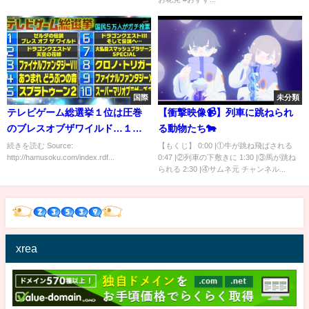
国際
未分類
テレビゲーム総選挙１位は圧巻
【衝撃映像📹】列車に跳ねられ
のブレスオブザワイルド…１０
る動物たち🐄
０位中８０作品がスマブラＳＰ
続きを読む Source:
【もくじ】 0:00 |①牛が跳ね飛ばされる
http://hamusoku.com/index.rdf...
0:47 |②列車の下敷きに 1:30 |③馬が跳ね
に関連ｗｗｗｗｗｗｗｗｗ
られる 2:30 |④サムネ元 チャンネル...
xrea