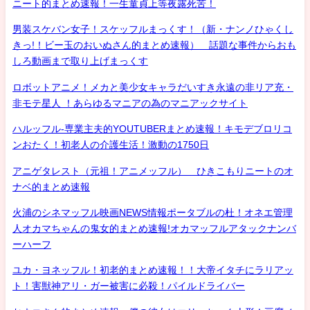
ニート的まとめ速報！一生童貞上等夜露死苦！
男装スケバン女子！スケッフルまっくす！（新・ナンノひゃくし
きっ!！ビー玉のおいぬさん的まとめ速報） 話題な事件からおも
しろ動画まで取り上げまっくす
ロボットアニメ！メカと美少女キャラだいすき永遠の非リア充・
非モテ星人 ！あらゆるマニアの為のマニアックサイト
ハルッフル-専業主夫的YOUTUBERまとめ速報！キモデブロリコ
ンおたく！初老人の介護生活！激動の1750日
アニゲタレスト（元祖！アニメッフル） ひきこもりニートのオ
ナベ的まとめ速報
火浦のシネマッフル映画NEWS情報ポータブルの杜！オネエ管理
人オカマちゃんの鬼女的まとめ速報!オカマッフルアタックナンバ
ーハーフ
ユカ・ヨネッフル！初老的まとめ速報！！大帝イタチにラリアッ
ト！害獣神アリ・ガー被害に必殺！パイルドライバー