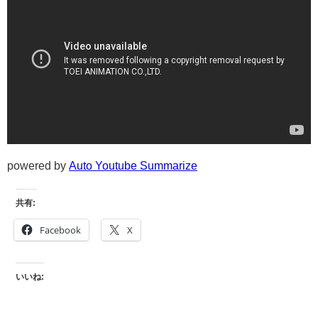
powered by
Auto Youtube Summarize
共有:
Facebook
X
いいね: