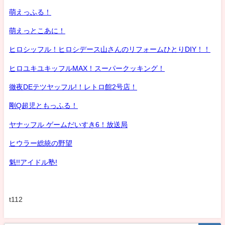
萌えっふる！
萌えっとこあに！
ヒロシッフル！ヒロシデース山さんのリフォームひとりDIY！！
ヒロユキユキッフルMAX！スーパークッキング！
徹夜DEテツヤッフル!！レトロ館2号店！
剛Q超児ともっふる！
ヤナッフル ゲームだいすき6！放送局
ヒウラー総統の野望
魁!!アイドル塾!
t112