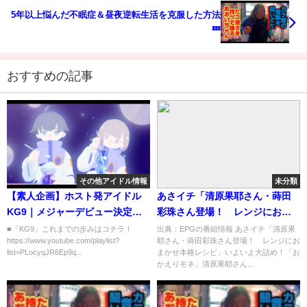
5年以上悩んだ不眠症＆昼夜逆転生活を克服した方法
💤
おすすめの記事
その他アイドル情報
未分類
【素人企画】ホスト発アイドル
あさイチ「清原果耶さん・蒔田
KG9｜メジャーデビュー決定も
彩珠さん登場！ レンジにおま
歌舞伎町の反応は…
かせ本格レシピ」[字]…の番組内
■「KG9」これまでの歩みはコチラ！
出典：EPGの番組情報 あさイチ「清原果
https://www.youtube.com/playlist?
耶さん・蒔田彩珠さん登場！ レンジにお
容解析まとめ
list=PLocyqJR6Ep9q...
まかせ本格レシピ」いよいよ大詰め！「お
かえりモネ」清原果耶さん...