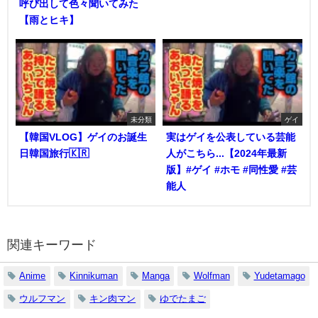
呼び出して色々聞いてみた
【雨とヒキ】
未分類
ゲイ
【韓国VLOG】ゲイのお誕生
実はゲイを公表している芸能
日韓国旅行🇰🇷
人がこちら...【2024年最新
版】#ゲイ #ホモ #同性愛 #芸
能人
関連キーワード
Anime
Kinnikuman
Manga
Wolfman
Yudetamago
ウルフマン
キン肉マン
ゆでたまご