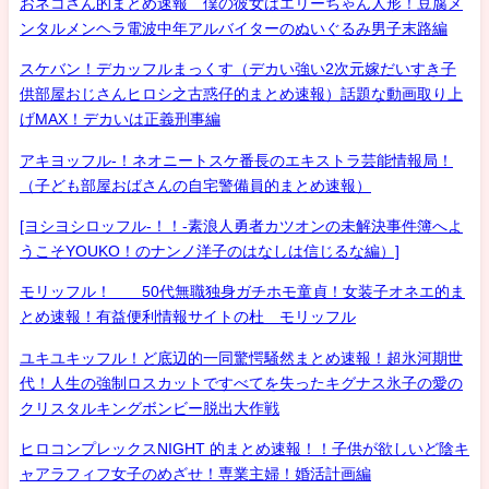
おネコさん的まとめ速報 僕の彼女はエリーちゃん人形！豆腐メ
ンタルメンヘラ電波中年アルバイターのぬいぐるみ男子末路編
スケバン！デカッフルまっくす（デカい強い2次元嫁だいすき子
供部屋おじさんヒロシ之古惑仔的まとめ速報）話題な動画取り上
げMAX！デカいは正義刑事編
アキヨッフル-！ネオニートスケ番長のエキストラ芸能情報局！
（子ども部屋おばさんの自宅警備員的まとめ速報）
[ヨシヨシロッフル-！！-素浪人勇者カツオンの未解決事件簿へよ
うこそYOUKO！のナンノ洋子のはなしは信じるな編）]
モリッフル！ 50代無職独身ガチホモ童貞！女装子オネエ的ま
とめ速報！有益便利情報サイトの杜 モリッフル
ユキユキッフル！ど底辺的一同驚愕騒然まとめ速報！超氷河期世
代！人生の強制ロスカットですべてを失ったキグナス氷子の愛の
クリスタルキングボンビー脱出大作戦
ヒロコンプレックスNIGHT 的まとめ速報！！子供が欲しいど陰キ
ャアラフィフ女子のめざせ！専業主婦！婚活計画編