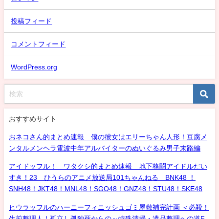
投稿フィード
コメントフィード
WordPress.org
おすすめサイト
おネコさん的まとめ速報 僕の彼女はエリーちゃん人形！豆腐メ
ンタルメンヘラ電波中年アルバイターのぬいぐるみ男子末路編
アイドッフル！ ワタクシ的まとめ速報 地下格闘アイドルだい
すき！23 ひうらのアニメ放送局101ちゃんねる BNK48 ！
SNH48！JKT48！MNL48！SGO48！GNZ48！STU48！SKE48
ヒウラッフルのハーニーフィニッシュゴミ屋敷補完計画 ＜必殺！
生前整理人！孤立し孤独死からの～特殊清掃・遺品整理への道F