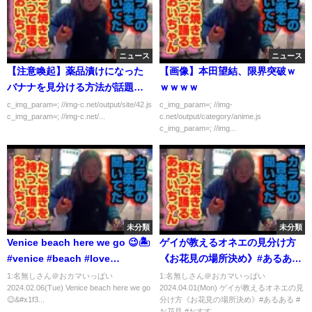
ニュース
ニュース
【注意喚起】薬品漬けになった
【画像】本田望結、限界突破ｗ
バナナを見分ける方法が話題に
ｗｗｗｗ
なる
c_img_param=; //img-c.net/output/site/42.js
c_img_param=; //img-
c_img_param=; //img-c.net/...
c.net/output/category/anime.js
c_img_param=; //img...
未分類
未分類
Venice beach here we go 😉🏝️
ゲイが教えるオネエの見分け方
#venice #beach #love
《お花見の場所決め》#あるある
#wonderful #gay
#お花見 #おすすめにのりたい
1:名無しさん＠おカマいっぱい
1:名無しさん＠おカマいっぱい
2024.02.06(Tue) Venice beach here we go
2024.04.01(Mon) ゲイが教えるオネエの見
😉&#x1f3...
分け方《お花見の場所決め》#あるある #
お花見 #おすす...