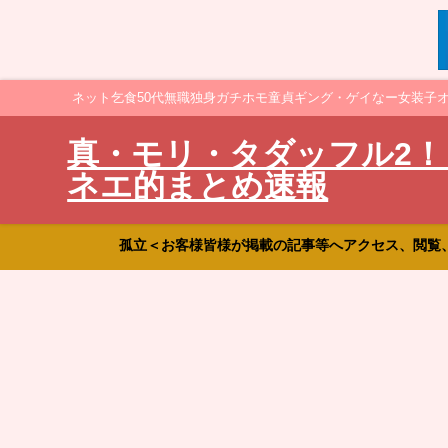
ネット乞食50代無職独身ガチホモ童貞ギング・ゲイなー女装子
真・モリ・タダッフル2！
ネエ的まとめ速報
孤立＜お客様皆様が掲載の記事等へアクセス、閲覧