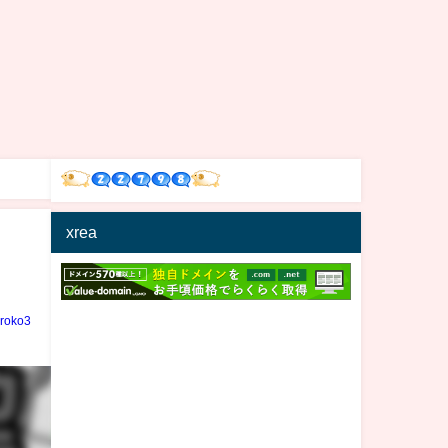
xrea
iroko3