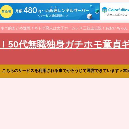
オネエ的まとめ速報！ネトゲ廃人は女子ホームレス三銃士伝説！あおいちゃん
！50代無職独身ガチホモ童貞
、こちらのサービスを利用される事でかろうじて運営できています＞本