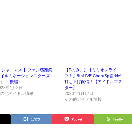
 シャニマス 】ファン感謝祭
【Pのみ。】【ミリオンライ
『イルミネーションスターズ
ブ！】9thLIVE ChoruSp@rkle!!
』 ～後編～
打ち上げ配信！【アイドルマス
023年1月2日
ター】
その他アイドル情報
2023年1月17日
その他アイドル情報
はてブ
Pocket
Feedly