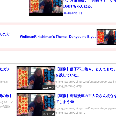
う。斉藤和義。一発録り！ 
LGBTちゃんねる。
2024年12月5日
した方
WolfmanRikishiman's Theme - Dohyou no Eiyuu
れたガチ
【画像】藤子不二雄Ａ、とんでもな
を残していた。
nime.js
c_img_param=; //img-c.net/output/category/anim
c_img_param=; //img...
ニュース
周の旅】
【画像】料理漫画の主人公さん核心
てしまう😭
u) #6：ゲ
画が話題ら
c_img_param=; //img-c.net/output/category/game
c_img_param=; //img-...
ニュース