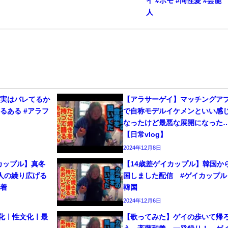
イ #ホモ #同性愛 #芸能
人
、実はバレてるか
【アラサーゲイ】マッチングア
るある #アラフ
で自称モデルイケメンといい感
なったけど最悪な展開になった
【日常vlog】
2024年12月8日
カップル】真冬
【14歳差ゲイカップル】韓国か
人の繰り広げる
国しました配信 #ゲイカップル 
密着
韓国
2024年12月6日
文化ㅣ性文化ㅣ最
【歌ってみた】ゲイの歩いて帰