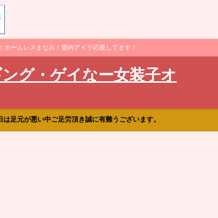
！ホームレスまなみ！愛内アイラ応援してます！
ギング・ゲイなー女装子オ
日は足元が悪い中ご足労頂き誠に有難うございます。