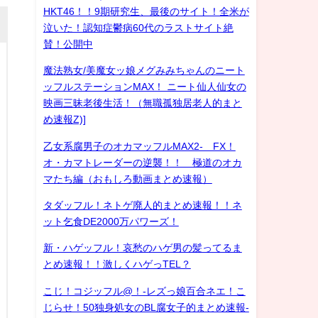
HKT46！！9期研究生、最後のサイト！全米が
泣いた！認知症鬱病60代のラストサイト絶
賛！公開中
魔法熟女/美魔女ッ娘メグみみちゃんのニート
ッフルステーションMAX！ ニート仙人仙女の
映画三昧老後生活！（無職孤独居老人的まと
め速報Z)]
乙女系腐男子のオカマッフルMAX2- FX！
オ・カマトレーダーの逆襲！！ 極道のオカ
マたち編（おもしろ動画まとめ速報）
タダッフル！ネトゲ廃人的まとめ速報！！ネ
ット乞食DE2000万パワーズ！
新・ハゲッフル！哀愁のハゲ男の髪ってるま
とめ速報！！激しくハゲっTEL？
こじ！コジッフル@！-レズっ娘百合ネエ！こ
じらせ！50独身処女のBL腐女子的まとめ速報-