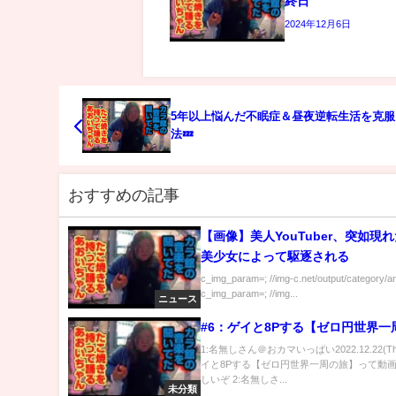
終日
2024年12月6日
5年以上悩んだ不眠症＆昼夜逆転生活を克服
法💤
おすすめの記事
【画像】美人YouTuber、突如現
美少女によって駆逐される
c_img_param=; //img-c.net/output/category/a
c_img_param=; //img...
ニュース
#6：ゲイと8Pする【ゼロ円世界一
1:名無しさん＠おカマいっぱい2022.12.22(Th
イと8Pする【ゼロ円世界一周の旅】って動
しいぞ 2:名無しさ...
未分類