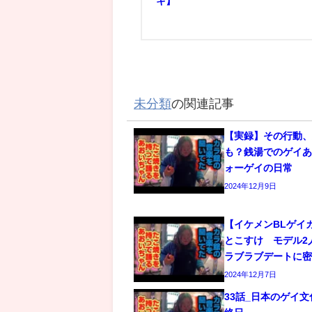
キ】
未分類
の関連記事
【実録】その行動
も？銭湯でのゲイあ
ォーゲイの日常
2024年12月9日
【イケメンBLゲイ
とこすけ モデル2
ラブラブデートに
2024年12月7日
33話_日本のゲイ