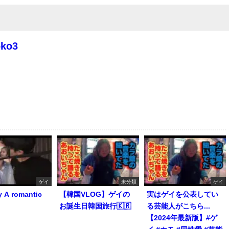
oko3
ゲイ
未分類
ゲイ
y A romantic
【韓国VLOG】ゲイの
実はゲイを公表してい
お誕生日韓国旅行🇰🇷
る芸能人がこちら...
【2024年最新版】#ゲ