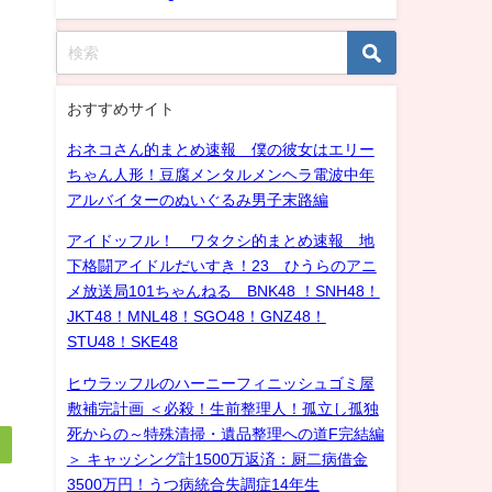
おすすめサイト
おネコさん的まとめ速報 僕の彼女はエリー
ちゃん人形！豆腐メンタルメンヘラ電波中年
アルバイターのぬいぐるみ男子末路編
アイドッフル！ ワタクシ的まとめ速報 地
下格闘アイドルだいすき！23 ひうらのアニ
メ放送局101ちゃんねる BNK48 ！SNH48！
JKT48！MNL48！SGO48！GNZ48！
STU48！SKE48
ヒウラッフルのハーニーフィニッシュゴミ屋
敷補完計画 ＜必殺！生前整理人！孤立し孤独
死からの～特殊清掃・遺品整理への道F完結編
＞ キャッシング計1500万返済：厨二病借金
3500万円！うつ病統合失調症14年生