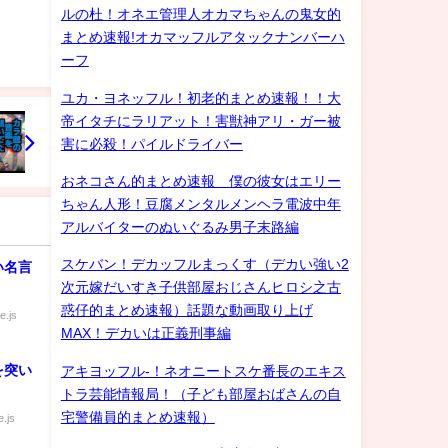
ゲイ
ルの杜！オネエ管理人オカマちゃんの鬼女的
まとめ速報!オカマッフルアタックナンバーハ
ーフ
ユカ・ヨネッフル！初老的まとめ速報！！大
帝イタチにラリアット！害獣神アリ・ガー被
害に必殺！パイルドライバー
おネコさん的まとめ速報 僕の彼女はエリー
ちゃん人形！豆腐メンタルメンヘラ電波中年
アルバイターのぬいぐるみ男子末路編
スケバン！デカッフルまっくす（デカい強い2
い名言
次元嫁だいすき子供部屋おじさんヒロシ之古
惑仔的まとめ速報）話題な動画取り上げ
e.js
MAX！デカいは正義刑事編
を突い
アキヨッフル-！ネオニートスケ番長のエキス
トラ芸能情報局！（子ども部屋おばさんの自
宅警備員的まとめ速報）
.js