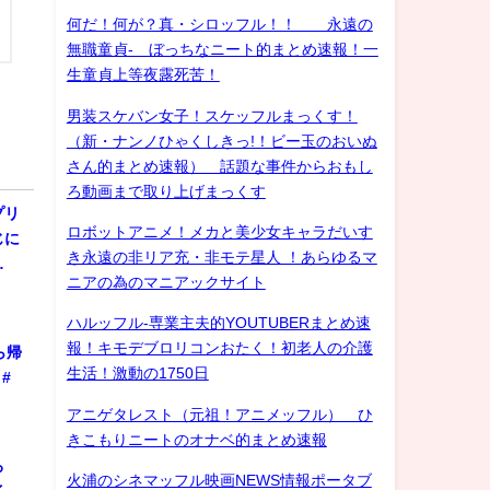
何だ！何が？真・シロッフル！！ 永遠の
無職童貞- ぼっちなニート的まとめ速報！一
生童貞上等夜露死苦！
男装スケバン女子！スケッフルまっくす！
（新・ナンノひゃくしきっ!！ビー玉のおいぬ
さん的まとめ速報） 話題な事件からおもし
ろ動画まで取り上げまっくす
プリ
ロボットアニメ！メカと美少女キャラだいす
じに
き永遠の非リア充・非モテ星人 ！あらゆるマ
…
ニアの為のマニアックサイト
ハルッフル-専業主夫的YOUTUBERまとめ速
報！キモデブロリコンおたく！初老人の介護
ら帰
生活！激動の1750日
#
アニゲタレスト（元祖！アニメッフル） ひ
きこもりニートのオナベ的まとめ速報
ろ
火浦のシネマッフル映画NEWS情報ポータブ