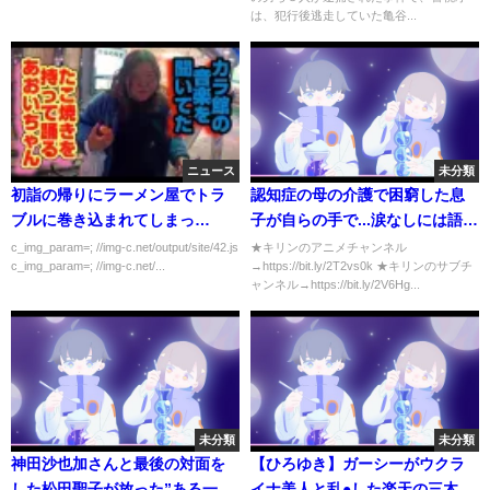
は、犯行後逃走していた亀谷...
ニュース
未分類
初詣の帰りにラーメン屋でトラ
認知症の母の介護で困窮した息
ブルに巻き込まれてしまっ
子が自らの手で...涙なしには語れ
た・・・
ない裁判記録３選
c_img_param=; //img-c.net/output/site/42.js
★キリンのアニメチャンネル
c_img_param=; //img-c.net/...
→https://bit.ly/2T2vs0k ★キリンのサブチ
ャンネル→https://bit.ly/2V6Hg...
未分類
未分類
神田沙也加さんと最後の対面を
【ひろゆき】ガーシーがウクラ
した松田聖子が放った”ある一
イナ美人と乱●した楽天の三木谷