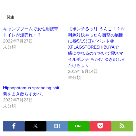
関連
キャンプブームで女性用携帯
【ポンチるっ❗️】うんこ！？即
トイレが爆売れ！？
興劇対決やったら衝撃の展開
2022年7月27日
に😂5/19(日)イベント＠
未分類
XFLAGSTORESHIBUYAで一
緒にやれるのでおいで🤡スマ
イルポンチ もかぴ ゆきのしん
たけちょり
2019年5月14日
未分類
Hippopotamus spreading shit.
糞をまき散らすカバ。
2022年7月23日
未分類
LINE