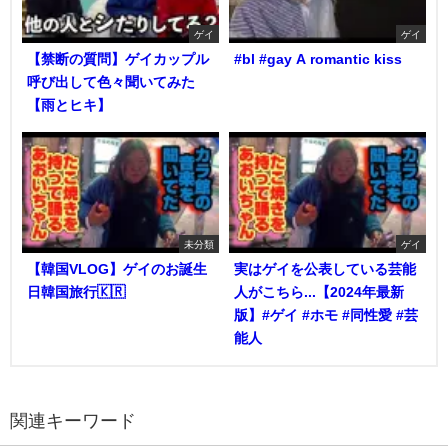
ゲイ
ゲイ
【禁断の質問】ゲイカップル
#bl #gay A romantic kiss
呼び出して色々聞いてみた
【雨とヒキ】
未分類
ゲイ
【韓国VLOG】ゲイのお誕生
実はゲイを公表している芸能
日韓国旅行🇰🇷
人がこちら...【2024年最新
版】#ゲイ #ホモ #同性愛 #芸
能人
関連キーワード