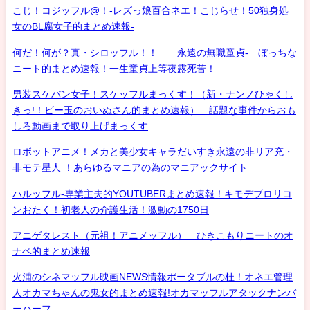
こじ！コジッフル@！-レズっ娘百合ネエ！こじらせ！50独身処
女のBL腐女子的まとめ速報-
何だ！何が？真・シロッフル！！ 永遠の無職童貞- ぼっちな
ニート的まとめ速報！一生童貞上等夜露死苦！
男装スケバン女子！スケッフルまっくす！（新・ナンノひゃくし
きっ!！ビー玉のおいぬさん的まとめ速報） 話題な事件からおも
しろ動画まで取り上げまっくす
ロボットアニメ！メカと美少女キャラだいすき永遠の非リア充・
非モテ星人 ！あらゆるマニアの為のマニアックサイト
ハルッフル-専業主夫的YOUTUBERまとめ速報！キモデブロリコ
ンおたく！初老人の介護生活！激動の1750日
アニゲタレスト（元祖！アニメッフル） ひきこもりニートのオ
ナベ的まとめ速報
火浦のシネマッフル映画NEWS情報ポータブルの杜！オネエ管理
人オカマちゃんの鬼女的まとめ速報!オカマッフルアタックナンバ
ーハーフ