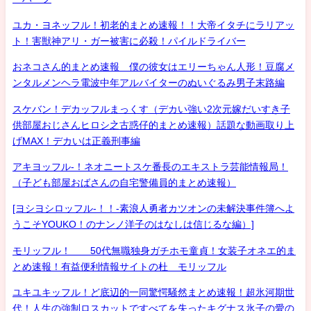
ユカ・ヨネッフル！初老的まとめ速報！！大帝イタチにラリアッ
ト！害獣神アリ・ガー被害に必殺！パイルドライバー
おネコさん的まとめ速報 僕の彼女はエリーちゃん人形！豆腐メ
ンタルメンヘラ電波中年アルバイターのぬいぐるみ男子末路編
スケバン！デカッフルまっくす（デカい強い2次元嫁だいすき子
供部屋おじさんヒロシ之古惑仔的まとめ速報）話題な動画取り上
げMAX！デカいは正義刑事編
アキヨッフル-！ネオニートスケ番長のエキストラ芸能情報局！
（子ども部屋おばさんの自宅警備員的まとめ速報）
[ヨシヨシロッフル-！！-素浪人勇者カツオンの未解決事件簿へよ
うこそYOUKO！のナンノ洋子のはなしは信じるな編）]
モリッフル！ 50代無職独身ガチホモ童貞！女装子オネエ的ま
とめ速報！有益便利情報サイトの杜 モリッフル
ユキユキッフル！ど底辺的一同驚愕騒然まとめ速報！超氷河期世
代！人生の強制ロスカットですべてを失ったキグナス氷子の愛の