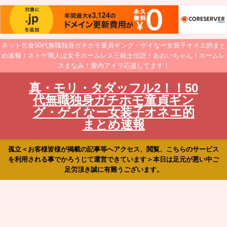
ネット乞食50代無職独身ガチホモ童貞ギング・ゲイなー女装子オネエ的まと
め速報！ネトゲ廃人は女子ホームレス三銃士伝説！あおいちゃん！ホームレ
スまなみ！愛内アイラ応援してます！
真・モリ・タダッフル2！！50
代無職独身ガチホモ童貞ギン
グ・ゲイなー女装子オネエ的
まとめ速報
孤立＜お客様皆様が掲載の記事等へアクセス、閲覧、こちらのサービス
を利用される事でかろうじて運営できています＞本日は足元が悪い中ご
足労頂き誠に有難うございます。