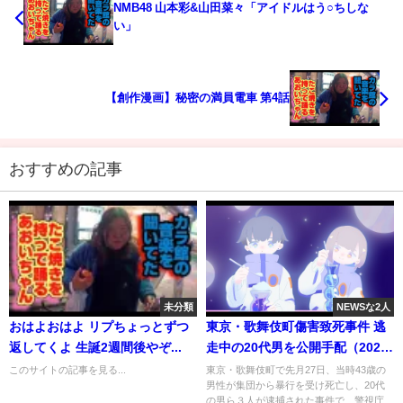
NMB48 山本彩&山田菜々「アイドルはう○ちしな
い」
【創作漫画】秘密の満員電車 第4話
おすすめの記事
未分類
NEWSな2人
おはよおはよ リプちょっとずつ
東京・歌舞伎町傷害致死事件 逃
返してくよ 生誕2週間後やぞ...
走中の20代男を公開手配（2021
年12月2日）
このサイトの記事を見る...
東京・歌舞伎町で先月27日、当時43歳の
男性が集団から暴行を受け死亡し、20代
の男ら３人が逮捕された事件で、警視庁