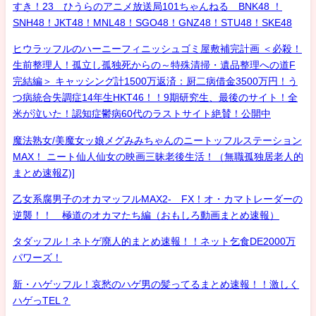
すき！23 ひうらのアニメ放送局101ちゃんねる BNK48 ！
SNH48！JKT48！MNL48！SGO48！GNZ48！STU48！SKE48
ヒウラッフルのハーニーフィニッシュゴミ屋敷補完計画 ＜必殺！
生前整理人！孤立し孤独死からの～特殊清掃・遺品整理への道F
完結編＞ キャッシング計1500万返済：厨二病借金3500万円！う
つ病統合失調症14年生HKT46！！9期研究生、最後のサイト！全
米が泣いた！認知症鬱病60代のラストサイト絶賛！公開中
魔法熟女/美魔女ッ娘メグみみちゃんのニートッフルステーション
MAX！ ニート仙人仙女の映画三昧老後生活！（無職孤独居老人的
まとめ速報Z)]
乙女系腐男子のオカマッフルMAX2- FX！オ・カマトレーダーの
逆襲！！ 極道のオカマたち編（おもしろ動画まとめ速報）
タダッフル！ネトゲ廃人的まとめ速報！！ネット乞食DE2000万
パワーズ！
新・ハゲッフル！哀愁のハゲ男の髪ってるまとめ速報！！激しく
ハゲっTEL？