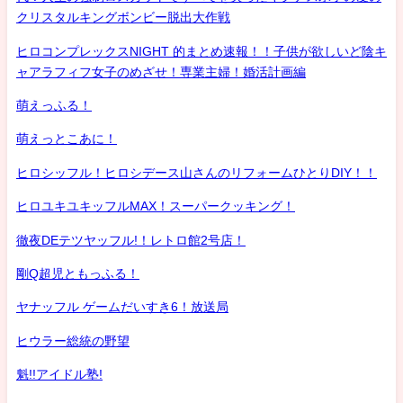
クリスタルキングボンビー脱出大作戦
ヒロコンプレックスNIGHT 的まとめ速報！！子供が欲しいど陰キ
ャアラフィフ女子のめざせ！専業主婦！婚活計画編
萌えっふる！
萌えっとこあに！
ヒロシッフル！ヒロシデース山さんのリフォームひとりDIY！！
ヒロユキユキッフルMAX！スーパークッキング！
徹夜DEテツヤッフル!！レトロ館2号店！
剛Q超児ともっふる！
ヤナッフル ゲームだいすき6！放送局
ヒウラー総統の野望
魁!!アイドル塾!