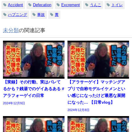
Accident
Defecation
Excrement
うんこ
トイレ
ハプニング
事故
糞
未分類
の関連記事
【実録】その行動、実はバレて
【アラサーゲイ】マッチングア
るかも？銭湯でのゲイあるある #
プリで自称モデルイケメンとい
アラフォーゲイの日常
い感じになったけど最悪な展開
になった… 【日常vlog】
2024年12月9日
2024年12月8日