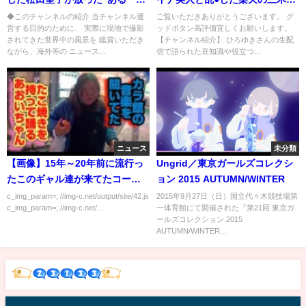
言”に涙が溢れて止まらない…
会長を暴露した件について※ウ
◆このチャンネルの紹介 当チャンネル運
ご覧いただきありがとうございます。 グ
営する目的のために、 実際に現地で撮影
ッドボタン高評価宜しくお願いします。
神田沙也加さんと松田聖子の本
クライナの美女を集めてパーテ
されてきた世界中の風景を 鑑賞いただき
【チャンネル紹介】 ひろゆきさんの生配
当の関係には涙が溢れて止まら
ィしたみたいだけど‥【ひろゆ
ながら、海外等の ニュース...
信で語られた豆知識や役立つ...
ない…
き切り抜き 東谷義和】
ニュース
未分類
【画像】15年～20年前に流行っ
Ungrid／東京ガールズコレクシ
たこのギャル達が来てたコート
ョン 2015 AUTUMN/WINTER
の値段
c_img_param=; //img-c.net/output/site/42.js
2015年9月27日（日）国立代々木競技場第
c_img_param=; //img-c.net/...
一体育館にて開催された『第21回 東京ガ
ールズコレクション 2015
AUTUMN/WINTER...