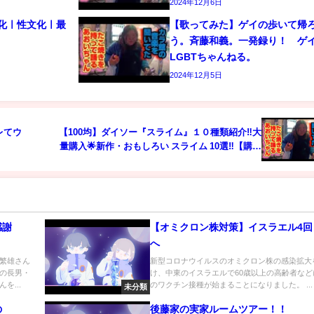
2024年12月6日
文化ㅣ性文化ㅣ最
【歌ってみた】ゲイの歩いて帰
う。斉藤和義。一発録り！ 
LGBTちゃんねる。
2024年12月5日
レてウ
【100均】ダイソー『スライム』１０種類紹介‼️大
量購入🌟新作・おもしろい スライム 10選‼️【購入
品紹介】
感謝
【オミクロン株対策】イスラエル4回
へ
繁雄さん
新型コロナウイルスのオミクロン株の感染拡大
の長男・
け、中東のイスラエルで60歳以上の高齢者など
を...
のワクチン接種が始まることになりました。 ...
未分類
の
後藤家の実家ルームツアー！！