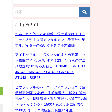
おすすめサイト
おネコさん的まとめ速報 僕の彼女はエリー
ちゃん人形！豆腐メンタルメンヘラ電波中年
アルバイターのぬいぐるみ男子末路編
アイドッフル！ ワタクシ的まとめ速報 地
下格闘アイドルだいすき！23 ひうらのアニ
メ放送局101ちゃんねる BNK48 ！SNH48！
JKT48！MNL48！SGO48！GNZ48！
STU48！SKE48
ヒウラッフルのハーニーフィニッシュゴミ屋
敷補完計画 ＜必殺！生前整理人！孤立し孤独
死からの～特殊清掃・遺品整理への道F完結編
＞ キャッシング計1500万返済：厨二病借金
3500万円！うつ病統合失調症14年生