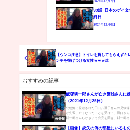
2024年12月7日
33話_日本のゲイ
終日
2024年12月6日
【ウンコ注意】トイレを貸してもらえずキ
ンチを投げつける女性ｗｗｗ💩
おすすめの記事
飯塚耕一郎さんが亡き繁雄さんに
（2021年12月25日）
北朝鮮に拉致された田口八重子さんの兄飯塚
が先週、亡くなったことを受けて、田口さん
耕一郎さんらがきょう会見を開き、耕一郎さん
未分類
【画像】統失の俺の部屋にいるも