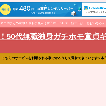
オネエ的まとめ速報！ネトゲ廃人は女子ホームレス三銃士伝説！あおいちゃん
！50代無職独身ガチホモ童貞
、こちらのサービスを利用される事でかろうじて運営できています＞本