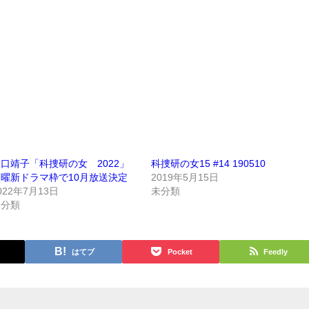
口靖子「科捜研の女 2022」
科捜研の女15 #14 190510
曜新ドラマ枠で10月放送決定
2019年5月15日
022年7月13日
未分類
未分類
はてブ
Pocket
Feedly