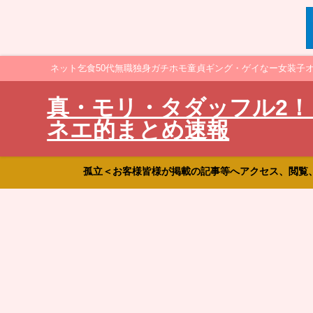
ネット乞食50代無職独身ガチホモ童貞ギング・ゲイなー女装子
真・モリ・タダッフル2！
ネエ的まとめ速報
孤立＜お客様皆様が掲載の記事等へアクセス、閲覧