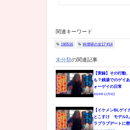
関連キーワード
190516
科捜研の女17 #14
未分類
の関連記事
【実録】その行動
も？銭湯でのゲイあ
ォーゲイの日常
2024年12月9日
【イケメンBLゲイ
とこすけ モデル2
ラブラブデートに