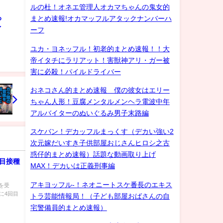
ルの杜！オネエ管理人オカマちゃんの鬼女的
ろ
まとめ速報!オカマッフルアタックナンバーハ
ゲイ
ーフ
ユカ・ヨネッフル！初老的まとめ速報！！大
帝イタチにラリアット！害獣神アリ・ガー被
害に必殺！パイルドライバー
おネコさん的まとめ速報 僕の彼女はエリー
ちゃん人形！豆腐メンタルメンヘラ電波中年
アルバイターのぬいぐるみ男子末路編
スケバン！デカッフルまっくす（デカい強い2
次元嫁だいすき子供部屋おじさんヒロシ之古
惑仔的まとめ速報）話題な動画取り上げ
目接種
MAX！デカいは正義刑事編
アキヨッフル-！ネオニートスケ番長のエキス
を受
に4回目
トラ芸能情報局！（子ども部屋おばさんの自
宅警備員的まとめ速報）