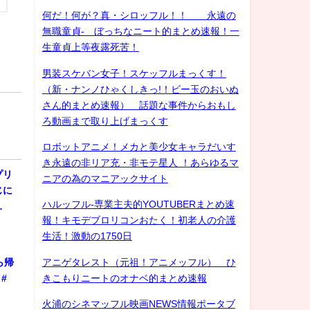
何だ！何が？真・シロッフル！！ 永遠の
無職童貞- ぼっちなニート的まとめ速報！一
生童貞上等夜露死苦！
男装スケバン女子！スケッフルまっくす！
（新・ナンノひゃくしきっ!！ビー玉のおいぬ
さん的まとめ速報） 話題な事件からおもし
ろ動画まで取り上げまっくす
ロボットアニメ！メカと美少女キャラだいす
き永遠の非リア充・非モテ星人 ！あらゆるマ
プリ
ニアの為のマニアックサイト
じに
ハルッフル-専業主夫的YOUTUBERまとめ速
…
報！キモデブロリコンおたく！初老人の介護
生活！激動の1750日
ら帰
アニゲタレスト（元祖！アニメッフル） ひ
#
きこもりニートのオナベ的まとめ速報
火浦のシネマッフル映画NEWS情報ポータブ