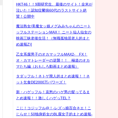
HKT46！！9期研究生、最後のサイト！全米が
泣いた！認知症鬱病60代のラストサイト絶
賛！公開中
魔法熟女/美魔女ッ娘メグみみちゃんのニート
ッフルステーションMAX！ ニート仙人仙女の
映画三昧老後生活！（無職孤独居老人的まと
め速報Z)]
乙女系腐男子のオカマッフルMAX2- FX！
オ・カマトレーダーの逆襲！！ 極道のオカ
マたち編（おもしろ動画まとめ速報）
タダッフル！ネトゲ廃人的まとめ速報！！ネ
ット乞食DE2000万パワーズ！
新・ハゲッフル！哀愁のハゲ男の髪ってるま
とめ速報！！激しくハゲっTEL？
こじ！コジッフル@！-レズっ娘百合ネエ！こ
じらせ！50独身処女のBL腐女子的まとめ速報-