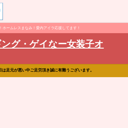
！ホームレスまなみ！愛内アイラ応援してます！
ギング・ゲイなー女装子オ
日は足元が悪い中ご足労頂き誠に有難うございます。