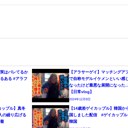
、実はバレてるか
【アラサーゲイ】マッチングア
るある #アラフ
で自称モデルイケメンといい感
なったけど最悪な展開になった
【日常vlog】
2024年12月8日
カップル】真冬
【14歳差ゲイカップル】韓国か
人の繰り広げる
国しました配信 #ゲイカップル 
密着
韓国