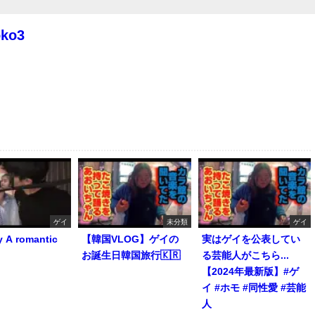
oko3
ゲイ
未分類
ゲイ
y A romantic
【韓国VLOG】ゲイの
実はゲイを公表してい
お誕生日韓国旅行🇰🇷
る芸能人がこちら...
【2024年最新版】#ゲ
イ #ホモ #同性愛 #芸能
人