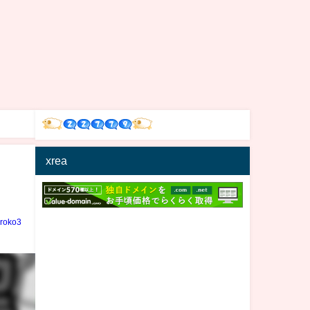
xrea
iroko3