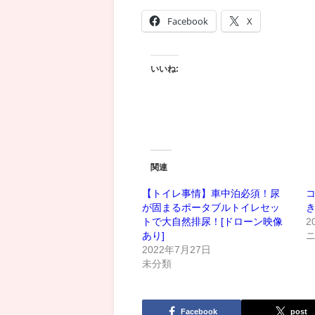
Facebook
X
いいね:
関連
【トイレ事情】車中泊必須！尿
が固まるポータブルトイレセッ
トで大自然排尿！[ドローン映像
2
あり]
2022年7月27日
未分類
Facebook
post