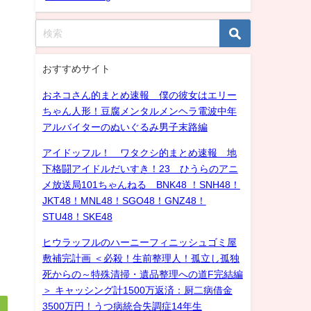
おすすめサイト
おネコさん的まとめ速報 僕の彼女はエリー
ちゃん人形！豆腐メンタルメンヘラ電波中年
アルバイターのぬいぐるみ男子末路編
アイドッフル！ ワタクシ的まとめ速報 地
下格闘アイドルだいすき！23 ひうらのアニ
メ放送局101ちゃんねる BNK48 ！SNH48！
JKT48！MNL48！SGO48！GNZ48！
STU48！SKE48
ヒウラッフルのハーニーフィニッシュゴミ屋
敷補完計画 ＜必殺！生前整理人！孤立し孤独
死からの～特殊清掃・遺品整理への道F完結編
＞ キャッシング計1500万返済：厨二病借金
3500万円！うつ病統合失調症14年生