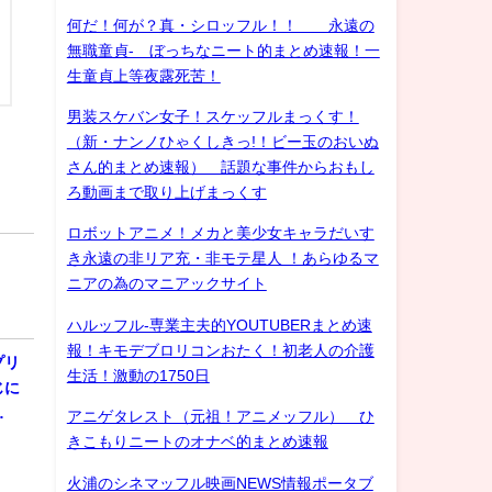
何だ！何が？真・シロッフル！！ 永遠の
無職童貞- ぼっちなニート的まとめ速報！一
生童貞上等夜露死苦！
男装スケバン女子！スケッフルまっくす！
（新・ナンノひゃくしきっ!！ビー玉のおいぬ
さん的まとめ速報） 話題な事件からおもし
ろ動画まで取り上げまっくす
ロボットアニメ！メカと美少女キャラだいす
き永遠の非リア充・非モテ星人 ！あらゆるマ
ニアの為のマニアックサイト
ハルッフル-専業主夫的YOUTUBERまとめ速
報！キモデブロリコンおたく！初老人の介護
プリ
生活！激動の1750日
じに
…
アニゲタレスト（元祖！アニメッフル） ひ
きこもりニートのオナベ的まとめ速報
火浦のシネマッフル映画NEWS情報ポータブ