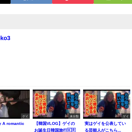
oko3
ゲイ
未分類
ゲイ
y A romantic
【韓国VLOG】ゲイの
実はゲイを公表してい
お誕生日韓国旅行🇰🇷
る芸能人がこちら...