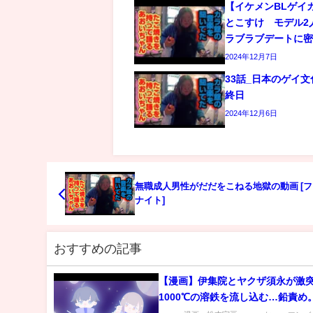
【イケメンBLゲイ
とこすけ モデル2
ラブラブデートに
2024年12月7日
33話_日本のゲイ
終日
2024年12月6日
無職成人男性がだだをこねる地獄の動画 [
ナイト]
おすすめの記事
【漫画】伊集院とヤクザ須永が激
1000℃の溶鉄を流し込む…鉛責め