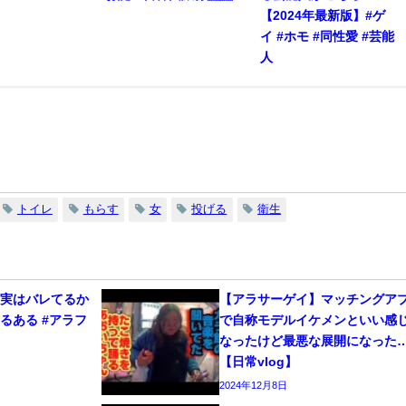
【2024年最新版】#ゲ
イ #ホモ #同性愛 #芸能
人
トイレ
もらす
女
投げる
衛生
、実はバレてるか
【アラサーゲイ】マッチングア
るある #アラフ
で自称モデルイケメンといい感
なったけど最悪な展開になった
【日常vlog】
2024年12月8日