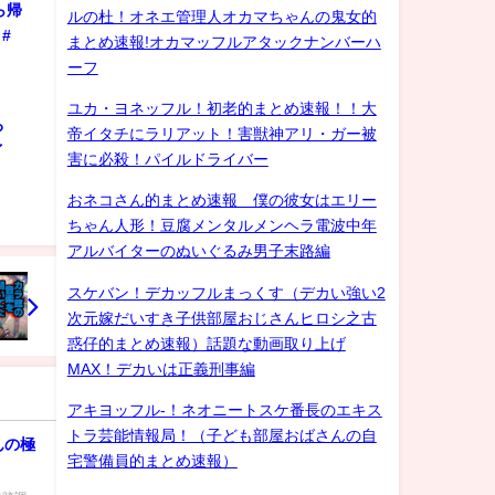
ら帰
ルの杜！オネエ管理人オカマちゃんの鬼女的
#
まとめ速報!オカマッフルアタックナンバーハ
ーフ
ユカ・ヨネッフル！初老的まとめ速報！！大
ろ
帝イタチにラリアット！害獣神アリ・ガー被
ゲイ
害に必殺！パイルドライバー
おネコさん的まとめ速報 僕の彼女はエリー
ちゃん人形！豆腐メンタルメンヘラ電波中年
アルバイターのぬいぐるみ男子末路編
スケバン！デカッフルまっくす（デカい強い2
次元嫁だいすき子供部屋おじさんヒロシ之古
惑仔的まとめ速報）話題な動画取り上げ
MAX！デカいは正義刑事編
アキヨッフル-！ネオニートスケ番長のエキス
トラ芸能情報局！（子ども部屋おばさんの自
んの極
宅警備員的まとめ速報）