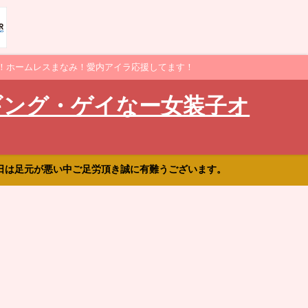
！ホームレスまなみ！愛内アイラ応援してます！
ギング・ゲイなー女装子オ
日は足元が悪い中ご足労頂き誠に有難うございます。