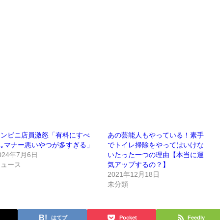
コンビニ店員激怒「有料にすべ
あの芸能人もやっている！素手
き｡マナー悪いやつが多すぎる」
でトイレ掃除をやってはいけな
024年7月6日
いたった一つの理由【本当に運
ニュース
気アップするの？】
2021年12月18日
未分類
はてブ
Pocket
Feedly