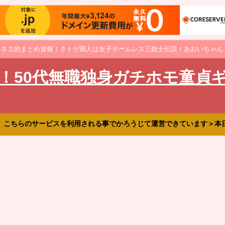
オネエ的まとめ速報！ネトゲ廃人は女子ホームレス三銃士伝説！あおいちゃん
！50代無職独身ガチホモ童貞
、こちらのサービスを利用される事でかろうじて運営できています＞本