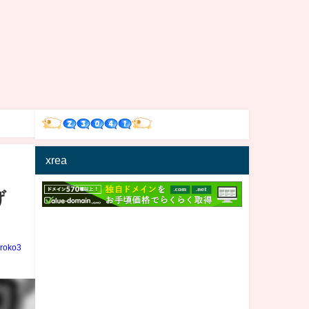
xrea
げ
iroko3