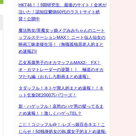
HKT46！！9期研究生、最後のサイト！全米が
泣いた！認知症鬱病60代のラストサイト絶
賛！公開中
魔法熟女/美魔女ッ娘メグみみちゃんのニート
ッフルステーションMAX！ ニート仙人仙女の
映画三昧老後生活！（無職孤独居老人的まと
め速報Z)]
乙女系腐男子のオカマッフルMAX2- FX！
オ・カマトレーダーの逆襲！！ 極道のオカ
マたち編（おもしろ動画まとめ速報）
タダッフル！ネトゲ廃人的まとめ速報！！ネ
ット乞食DE2000万パワーズ！
新・ハゲッフル！哀愁のハゲ男の髪ってるま
とめ速報！！激しくハゲっTEL？
こじ！コジッフル@！-レズっ娘百合ネエ！こ
じらせ！50独身処女のBL腐女子的まとめ速報-