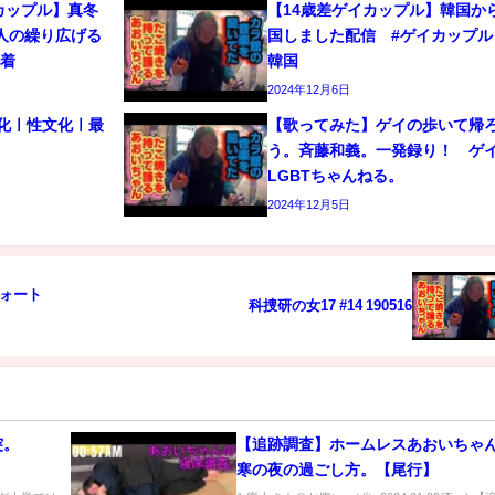
カップル】真冬
【14歳差ゲイカップル】韓国か
人の繰り広げる
国しました配信 #ゲイカップル 
密着
韓国
2024年12月6日
文化ㅣ性文化ㅣ最
【歌ってみた】ゲイの歩いて帰
う。斉藤和義。一発録り！ 
LGBTちゃんねる。
2024年12月5日
フォート
科捜研の女17 #14 190516
突。
【追跡調査】ホームレスあおいちゃ
。
寒の夜の過ごし方。【尾行】