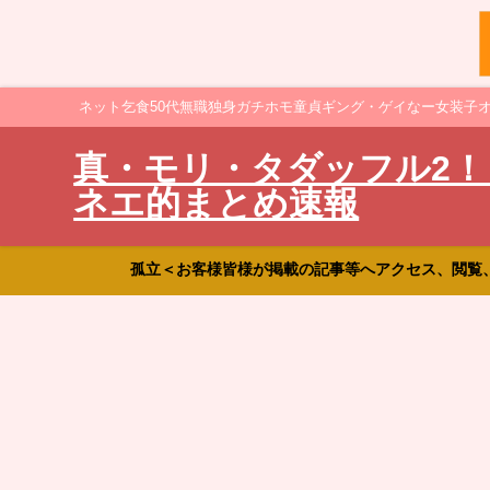
ネット乞食50代無職独身ガチホモ童貞ギング・ゲイなー女装子
真・モリ・タダッフル2！
ネエ的まとめ速報
孤立＜お客様皆様が掲載の記事等へアクセス、閲覧