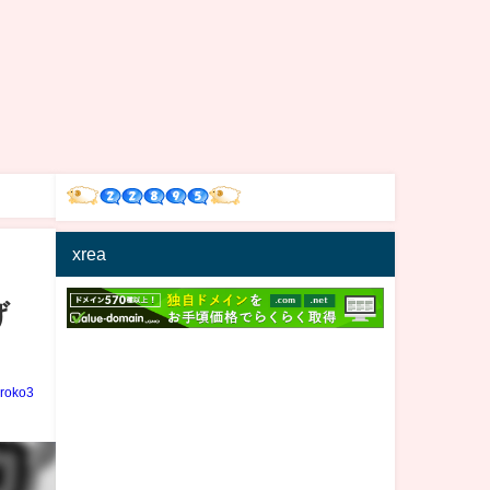
xrea
げ
iroko3