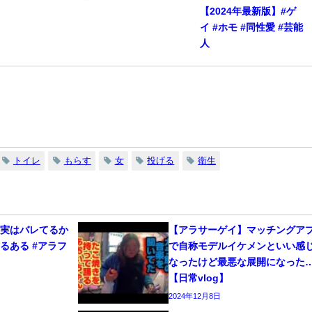
【2024年最新版】#ゲ
イ #ホモ #同性愛 #芸能
人
トイレ
もらす
女
投げる
衛生
、実はバレてるか
【アラサーゲイ】マッチングア
るある #アラフ
で自称モデルイケメンといい感
なったけど最悪な展開になった
【日常vlog】
2024年12月8日