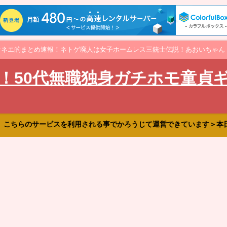
オネエ的まとめ速報！ネトゲ廃人は女子ホームレス三銃士伝説！あおいちゃん
！50代無職独身ガチホモ童貞
、こちらのサービスを利用される事でかろうじて運営できています＞本