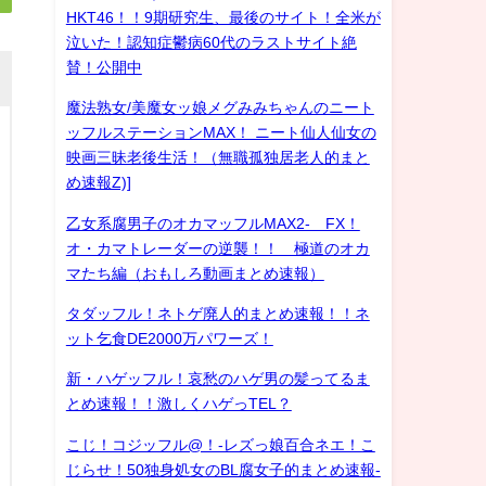
HKT46！！9期研究生、最後のサイト！全米が
泣いた！認知症鬱病60代のラストサイト絶
賛！公開中
魔法熟女/美魔女ッ娘メグみみちゃんのニート
ッフルステーションMAX！ ニート仙人仙女の
映画三昧老後生活！（無職孤独居老人的まと
め速報Z)]
乙女系腐男子のオカマッフルMAX2- FX！
オ・カマトレーダーの逆襲！！ 極道のオカ
マたち編（おもしろ動画まとめ速報）
タダッフル！ネトゲ廃人的まとめ速報！！ネ
ット乞食DE2000万パワーズ！
新・ハゲッフル！哀愁のハゲ男の髪ってるま
とめ速報！！激しくハゲっTEL？
こじ！コジッフル@！-レズっ娘百合ネエ！こ
じらせ！50独身処女のBL腐女子的まとめ速報-