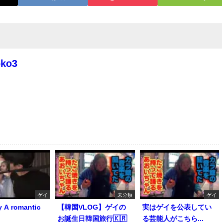
oko3
ゲイ
未分類
ゲイ
y A romantic
【韓国VLOG】ゲイの
実はゲイを公表してい
お誕生日韓国旅行🇰🇷
る芸能人がこちら...