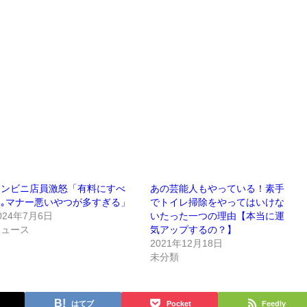
コンビニ店員激怒「有料にすべ
あの芸能人もやっている！素手
き｡マナー悪いやつが多すぎる」
でトイレ掃除をやってはいけな
024年7月6日
いたった一つの理由【本当に運
ニュース
気アップするの？】
2021年12月18日
未分類
はてブ
Pocket
Feedly