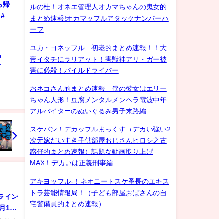
ら帰
ルの杜！オネエ管理人オカマちゃんの鬼女的
#
まとめ速報!オカマッフルアタックナンバーハ
ーフ
ユカ・ヨネッフル！初老的まとめ速報！！大
ろ
帝イタチにラリアット！害獣神アリ・ガー被
ゲイ
害に必殺！パイルドライバー
おネコさん的まとめ速報 僕の彼女はエリー
ちゃん人形！豆腐メンタルメンヘラ電波中年
アルバイターのぬいぐるみ男子末路編
スケバン！デカッフルまっくす（デカい強い2
次元嫁だいすき子供部屋おじさんヒロシ之古
惑仔的まとめ速報）話題な動画取り上げ
MAX！デカいは正義刑事編
アキヨッフル-！ネオニートスケ番長のエキス
トラ芸能情報局！（子ども部屋おばさんの自
ンライン
宅警備員的まとめ速報）
月15