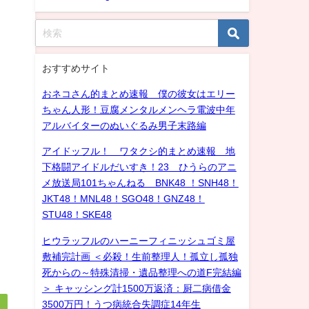
おすすめサイト
おネコさん的まとめ速報 僕の彼女はエリー
ちゃん人形！豆腐メンタルメンヘラ電波中年
アルバイターのぬいぐるみ男子末路編
アイドッフル！ ワタクシ的まとめ速報 地
下格闘アイドルだいすき！23 ひうらのアニ
メ放送局101ちゃんねる BNK48 ！SNH48！
JKT48！MNL48！SGO48！GNZ48！
STU48！SKE48
ヒウラッフルのハーニーフィニッシュゴミ屋
敷補完計画 ＜必殺！生前整理人！孤立し孤独
死からの～特殊清掃・遺品整理への道F完結編
＞ キャッシング計1500万返済：厨二病借金
3500万円！うつ病統合失調症14年生