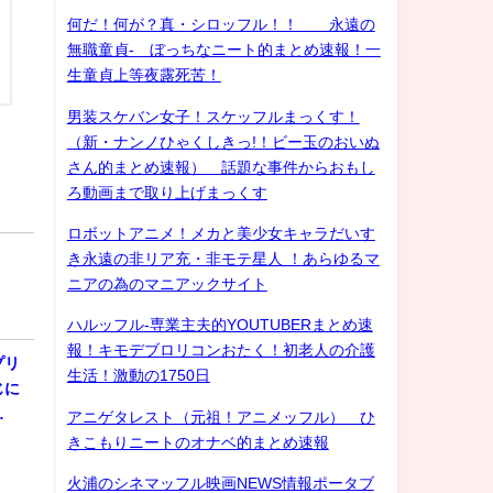
何だ！何が？真・シロッフル！！ 永遠の
無職童貞- ぼっちなニート的まとめ速報！一
生童貞上等夜露死苦！
男装スケバン女子！スケッフルまっくす！
（新・ナンノひゃくしきっ!！ビー玉のおいぬ
さん的まとめ速報） 話題な事件からおもし
ろ動画まで取り上げまっくす
ロボットアニメ！メカと美少女キャラだいす
き永遠の非リア充・非モテ星人 ！あらゆるマ
ニアの為のマニアックサイト
ハルッフル-専業主夫的YOUTUBERまとめ速
報！キモデブロリコンおたく！初老人の介護
プリ
生活！激動の1750日
じに
…
アニゲタレスト（元祖！アニメッフル） ひ
きこもりニートのオナベ的まとめ速報
火浦のシネマッフル映画NEWS情報ポータブ