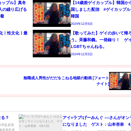
カップル】真冬
【14歳差ゲイカップル】韓国か
人の繰り広げる
国しました配信 #ゲイカップル 
密着
韓国
2024年12月6日
文化ㅣ性文化ㅣ最
【歌ってみた】ゲイの歩いて帰
う。斉藤和義。一発録り！ 
LGBTちゃんねる。
2024年12月5日
無職成人男性がだだをこねる地獄の動画 [フォート
ナイト]
なる？
アイ=ラブ!げーみんぐ ○○さんがオ
になりました ゲスト：山本杏奈 4
働基準監督署
労働基準監督
日