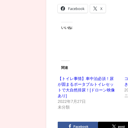
Facebook
X
いいね:
関連
【トイレ事情】車中泊必須！尿
が固まるポータブルトイレセッ
トで大自然排尿！[ドローン映像
2
あり]
2022年7月27日
未分類
Facebook
post