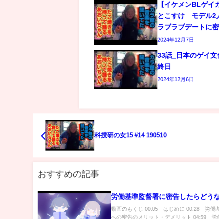
【イケメンBLゲイ
とこすけ モデル2
ラブラブデートに
2024年12月7日
33話_日本のゲイ
終日
2024年12月6日
科捜研の女15 #14 190510
おすすめの記事
労働基準監督署に密告したらどう
動画のもくじ 00:05 はじめに 00:28 労
への密告のメリット・デメリット 04:59 