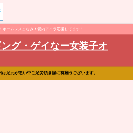
！ホームレスまなみ！愛内アイラ応援してます！
ギング・ゲイなー女装子オ
日は足元が悪い中ご足労頂き誠に有難うございます。