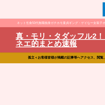
ネット乞食50代無職独身ガチホモ童貞ギング・ゲイなー女装子
真・モリ・タダッフル2！
ネエ的まとめ速報
孤立＜お客様皆様が掲載の記事等へアクセス、閲覧