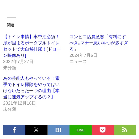
関連
【トイレ事情】車中泊必須！
コンビニ店員激怒「有料にす
尿が固まるポータブルトイレ
べき｡マナー悪いやつが多すぎ
セットで大自然排尿！[ドロー
る」
ン映像あり]
2024年7月6日
2022年7月27日
ニュース
未分類
あの芸能人もやっている！素
手でトイレ掃除をやってはい
けないたった一つの理由【本
当に運気アップするの？】
2021年12月18日
未分類
LINE