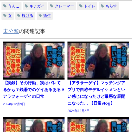
うんこ
キチガイ
クレーマー
トイレ
もらす
女
投げる
衛生
未分類
の関連記事
【実録】その行動、実はバレて
【アラサーゲイ】マッチングア
るかも？銭湯でのゲイあるある #
プリで自称モデルイケメンとい
アラフォーゲイの日常
い感じになったけど最悪な展開
になった… 【日常vlog】
2024年12月9日
2024年12月8日