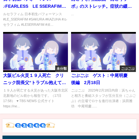
♪FEARLESS LE SSERAFIM
ボ」のストレッチ。症状の緩和
(宮脇咲良）（ルセラフィム）
だけでなく、姿勢改善・筋トレ
ルセラフィム 日本初生パフォーマンス
...
#LE_SSERAFIM #SAKURA #KAZUHA #ル
効果もあるため根本的な改善が
セラフィム #LESERRAFIM #르...
可能。筋肉が原因の肩こり・首
こりの多くは、正しくセルフケ
アを行えば解消できます。
未分類
ごぶごぶ
大阪ビル火災１９人死亡 クリ
ごぶごぶ ゲスト：中尾明慶
ニック院長父“トラブル抱えてい
後編 2月18日
る”
１９人が死亡する火災があった大阪市北区
ごぶごぶ 2023年2月18日内容：浜ちゃん
北新地のビル前から報告です。（17日
と相方と番組スタッフが五分五分（ごぶご
17:58） ▼TBS NEWS 公式サイト
ぶ）の立場でロケを進行出演者：浜田雅
https://ne...
功 中尾明慶......