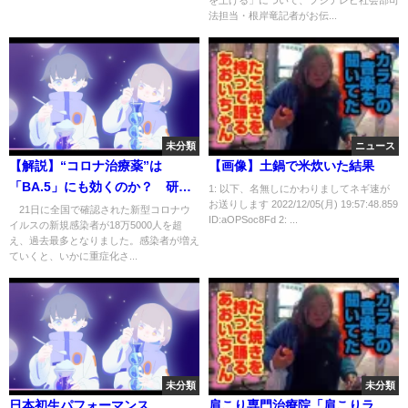
を上げる」について、フジテレビ社会部司
法担当・根岸竜記者がお伝...
未分類
ニュース
【解説】“コロナ治療薬”は
【画像】土鍋で米炊いた結果
「BA.5」にも効くのか？ 研究
1: 以下、名無しにかわりましてネギ速が
お送りします 2022/12/05(月) 19:57:48.859
結果を確認(2022年7月21日)
21日に全国で確認された新型コロナウ
ID:aOPSoc8Fd 2: ...
イルスの新規感染者が18万5000人を超
え、過去最多となりました。感染者が増え
ていくと、いかに重症化さ...
未分類
未分類
日本初生パフォーマンス
肩こり専門治療院「肩こりラ