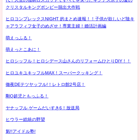
クリスタルキングボンビー脱出大作戦
ヒロコンプレックスNIGHT 的まとめ速報！！子供が欲しいど陰キ
ャアラフィフ女子のめざせ！専業主婦！婚活計画編
萌えっふる！
萌えっとこあに！
ヒロシッフル！ヒロシデース山さんのリフォームひとりDIY！！
ヒロユキユキッフルMAX！スーパークッキング！
徹夜DEテツヤッフル!！レトロ館2号店！
剛Q超児ともっふる！
ヤナッフル ゲームだいすき6！放送局
ヒウラー総統の野望
魁!!アイドル塾!