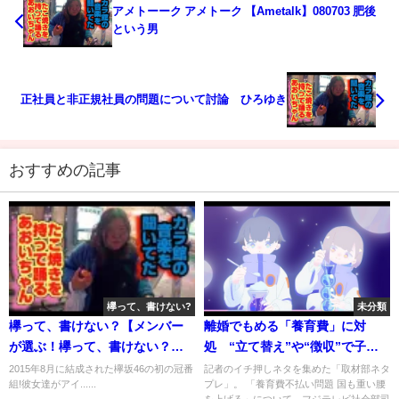
アメトーーク アメトーク 【Ametalk】080703 肥後
という男
正社員と非正規社員の問題について討論 ひろゆき
おすすめの記事
欅って、書けない?
未分類
欅って、書けない？【メンバー
離婚でもめる「養育費」に対
が選ぶ！欅って、書けない？傑
処 “立て替え”や“徴収”で子ど
作選(2)】 2020年5月31日
も守れ
2015年8月に結成された欅坂46の初の冠番
記者のイチ押しネタを集めた「取材部ネタ
組!彼女達がアイ......
プレ」。 「養育費不払い問題 国も重い腰