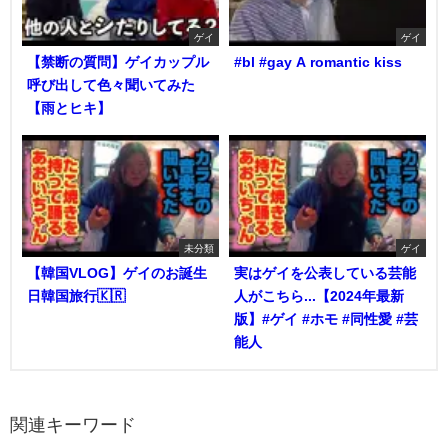
ゲイ
ゲイ
【禁断の質問】ゲイカップル
#bl #gay A romantic kiss
呼び出して色々聞いてみた
【雨とヒキ】
未分類
ゲイ
【韓国VLOG】ゲイのお誕生
実はゲイを公表している芸能
日韓国旅行🇰🇷
人がこちら...【2024年最新
版】#ゲイ #ホモ #同性愛 #芸
能人
関連キーワード