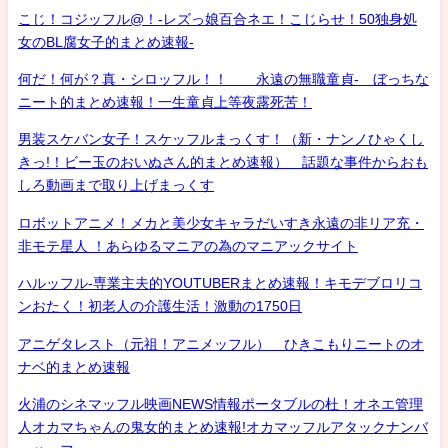
こじ！コジッフル@！-レズっ娘百合ネエ！こじらせ！50独身処
女のBL腐女子的まとめ速報-
何だ！何が？真・シロッフル！！ 永遠の無職童貞- ぼっちな
ニート的まとめ速報！一生童貞上等夜露死苦！
男装スケバン女子！スケッフルまっくす！（新・ナンノひゃくし
きっ!！ビー玉のおいぬさん的まとめ速報） 話題な事件からおも
しろ動画まで取り上げまっくす
ロボットアニメ！メカと美少女キャラだいすき永遠の非リア充・
非モテ星人 ！あらゆるマニアの為のマニアックサイト
ハルッフル-専業主夫的YOUTUBERまとめ速報！キモデブロリコ
ンおたく！初老人の介護生活！激動の1750日
アニゲタレスト（元祖！アニメッフル） ひきこもりニートのオ
ナベ的まとめ速報
火浦のシネマッフル映画NEWS情報ポータブルの杜！オネエ管理
人オカマちゃんの鬼女的まとめ速報!オカマッフルアタックナンバ