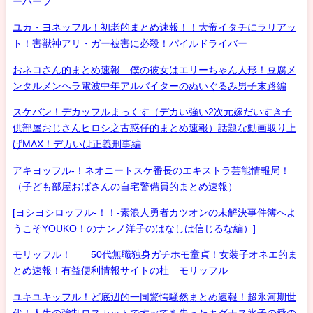
ーハーフ
ユカ・ヨネッフル！初老的まとめ速報！！大帝イタチにラリアッ
ト！害獣神アリ・ガー被害に必殺！パイルドライバー
おネコさん的まとめ速報 僕の彼女はエリーちゃん人形！豆腐メ
ンタルメンヘラ電波中年アルバイターのぬいぐるみ男子末路編
スケバン！デカッフルまっくす（デカい強い2次元嫁だいすき子
供部屋おじさんヒロシ之古惑仔的まとめ速報）話題な動画取り上
げMAX！デカいは正義刑事編
アキヨッフル-！ネオニートスケ番長のエキストラ芸能情報局！
（子ども部屋おばさんの自宅警備員的まとめ速報）
[ヨシヨシロッフル-！！-素浪人勇者カツオンの未解決事件簿へよ
うこそYOUKO！のナンノ洋子のはなしは信じるな編）]
モリッフル！ 50代無職独身ガチホモ童貞！女装子オネエ的ま
とめ速報！有益便利情報サイトの杜 モリッフル
ユキユキッフル！ど底辺的一同驚愕騒然まとめ速報！超氷河期世
代！人生の強制ロスカットですべてを失ったキグナス氷子の愛の