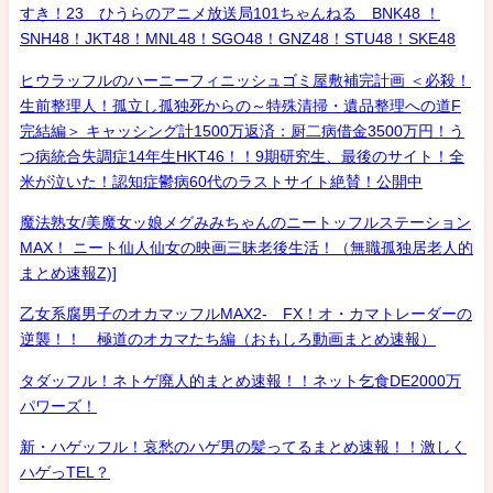
すき！23 ひうらのアニメ放送局101ちゃんねる BNK48 ！
SNH48！JKT48！MNL48！SGO48！GNZ48！STU48！SKE48
ヒウラッフルのハーニーフィニッシュゴミ屋敷補完計画 ＜必殺！
生前整理人！孤立し孤独死からの～特殊清掃・遺品整理への道F
完結編＞ キャッシング計1500万返済：厨二病借金3500万円！う
つ病統合失調症14年生HKT46！！9期研究生、最後のサイト！全
米が泣いた！認知症鬱病60代のラストサイト絶賛！公開中
魔法熟女/美魔女ッ娘メグみみちゃんのニートッフルステーション
MAX！ ニート仙人仙女の映画三昧老後生活！（無職孤独居老人的
まとめ速報Z)]
乙女系腐男子のオカマッフルMAX2- FX！オ・カマトレーダーの
逆襲！！ 極道のオカマたち編（おもしろ動画まとめ速報）
タダッフル！ネトゲ廃人的まとめ速報！！ネット乞食DE2000万
パワーズ！
新・ハゲッフル！哀愁のハゲ男の髪ってるまとめ速報！！激しく
ハゲっTEL？