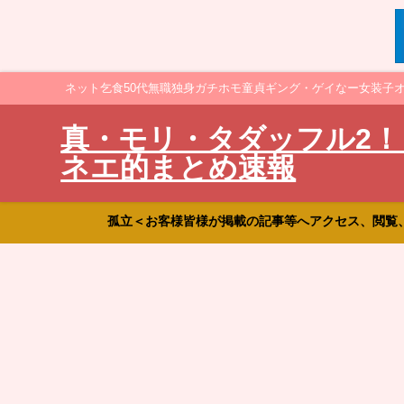
ネット乞食50代無職独身ガチホモ童貞ギング・ゲイなー女装子
真・モリ・タダッフル2！
ネエ的まとめ速報
孤立＜お客様皆様が掲載の記事等へアクセス、閲覧