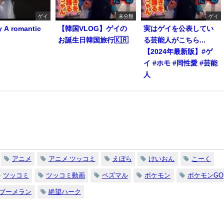
ゲイ
未分類
ゲイ
y A romantic
【韓国VLOG】ゲイの
実はゲイを公表してい
お誕生日韓国旅行🇰🇷
る芸能人がこちら...
【2024年最新版】#ゲ
イ #ホモ #同性愛 #芸能
人
アニメ
アニメ ツッコミ
えぼら
けいおん
こーく
ツッコミ
ツッコミ動画
ペズマル
ポケモン
ポケモンGO
ブーメラン
絶望ハーク