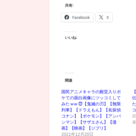
共有:
Facebook
X
いいね:
関連
国民アニメキャラの殿堂入りボ
ケての面白画像にツッコミして
みたｗw ㉒【鬼滅の刃】【無限
た
列車】【ドラえもん】【名探偵
コナン】【ポケモン】【アンパ
2
ンマン】【サザエさん】【漫
画】【映画】【ジブリ】
2021年12月20日