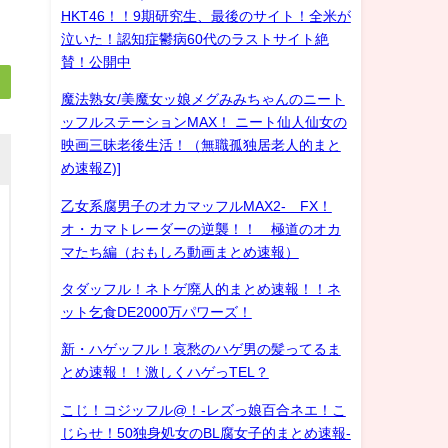
HKT46！！9期研究生、最後のサイト！全米が
泣いた！認知症鬱病60代のラストサイト絶
賛！公開中
魔法熟女/美魔女ッ娘メグみみちゃんのニート
ッフルステーションMAX！ ニート仙人仙女の
映画三昧老後生活！（無職孤独居老人的まと
め速報Z)]
乙女系腐男子のオカマッフルMAX2- FX！
オ・カマトレーダーの逆襲！！ 極道のオカ
マたち編（おもしろ動画まとめ速報）
タダッフル！ネトゲ廃人的まとめ速報！！ネ
ット乞食DE2000万パワーズ！
新・ハゲッフル！哀愁のハゲ男の髪ってるま
とめ速報！！激しくハゲっTEL？
こじ！コジッフル@！-レズっ娘百合ネエ！こ
じらせ！50独身処女のBL腐女子的まとめ速報-