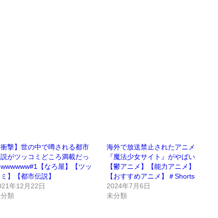
【衝撃】世の中で噂される都市
海外で放送禁止されたアニメ
伝説がツッコミどころ満載だっ
『魔法少女サイト』がやばい
wwwwww#1【なろ屋】【ツッ
【鬱アニメ】【能力アニメ】
コミ】【都市伝説】
【おすすめアニメ】＃Shorts
021年12月22日
2024年7月6日
未分類
未分類