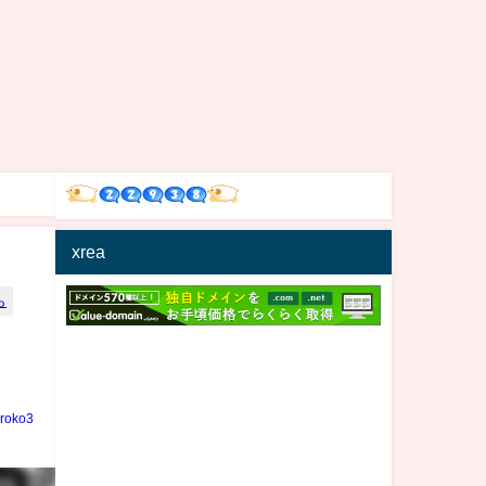
xrea
ら
iroko3