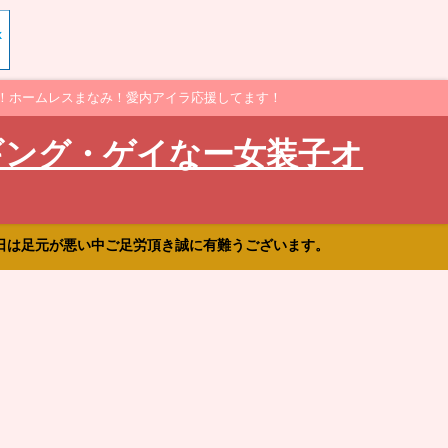
！ホームレスまなみ！愛内アイラ応援してます！
ギング・ゲイなー女装子オ
日は足元が悪い中ご足労頂き誠に有難うございます。