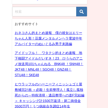
おすすめサイト
おネコさん的まとめ速報 僕の彼女はエリー
ちゃん人形！豆腐メンタルメンヘラ電波中年
アルバイターのぬいぐるみ男子末路編
アイドッフル！ ワタクシ的まとめ速報 地
下格闘アイドルだいすき！23 ひうらのアニ
メ放送局101ちゃんねる BNK48 ！SNH48！
JKT48！MNL48！SGO48！GNZ48！
STU48！SKE48
ヒウラッフルのハーニーフィニッシュゴミ屋
敷補完計画 ＜必殺！生前整理人！孤立し孤独
死からの～特殊清掃・遺品整理への道F完結編
＞ キャッシング計1500万返済：厨二病借金
3500万円！うつ病統合失調症14年生