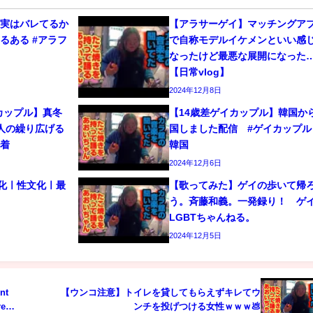
、実はバレてるか
【アラサーゲイ】マッチングア
るある #アラフ
で自称モデルイケメンといい感
なったけど最悪な展開になった
【日常vlog】
2024年12月8日
カップル】真冬
【14歳差ゲイカップル】韓国か
人の繰り広げる
国しました配信 #ゲイカップル 
密着
韓国
2024年12月6日
文化ㅣ性文化ㅣ最
【歌ってみた】ゲイの歩いて帰
う。斉藤和義。一発録り！ 
LGBTちゃんねる。
2024年12月5日
【ウンコ注意】トイレを貸してもらえずキレてウ
re
ンチを投げつける女性ｗｗｗ💩