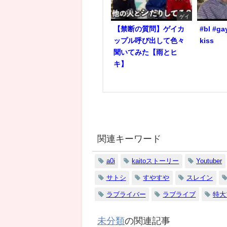
ゲイ
【禁断の質問】ゲイカ
#bl #ga
ップル呼び出して色々
kiss
聞いてみた【雨とヒ
キ】
関連キーワード
a0i
kaitoストーリー
Youtuber
サトシ
すやすや
スレイン
ラブライバー
ラブライブ
特大
未分類
の関連記事