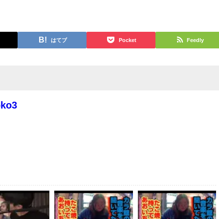
はてブ
Pocket
Feedly
oko3