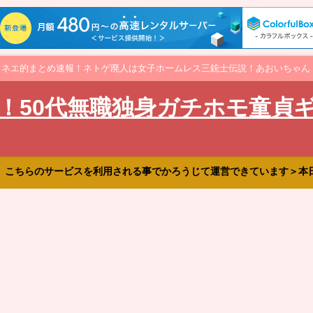
オネエ的まとめ速報！ネトゲ廃人は女子ホームレス三銃士伝説！あおいちゃん
！50代無職独身ガチホモ童貞
、こちらのサービスを利用される事でかろうじて運営できています＞本