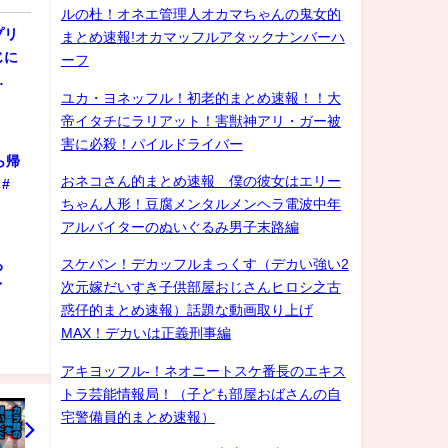
ルの杜！オネエ管理人オカマちゃんの鬼女的
プリ
まとめ速報!オカマッフルアタックナンバーハ
じに
ーフ
…
ユカ・ヨネッフル！初老的まとめ速報！！大
帝イタチにラリアット！害獣神アリ・ガー被
害に必殺！パイルドライバー
ら帰
おネコさん的まとめ速報 僕の彼女はエリー
#
ちゃん人形！豆腐メンタルメンヘラ電波中年
アルバイターのぬいぐるみ男子末路編
スケバン！デカッフルまっくす（デカい強い2
ろ
次元嫁だいすき子供部屋おじさんヒロシ之古
ゲイ
惑仔的まとめ速報）話題な動画取り上げ
MAX！デカいは正義刑事編
アキヨッフル-！ネオニートスケ番長のエキス
トラ芸能情報局！（子ども部屋おばさんの自
宅警備員的まとめ速報）