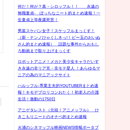
何だ！何が？真・シロッフル！！ 永遠の
無職童貞- ぼっちなニート的まとめ速報！一
生童貞上等夜露死苦！
男装スケバン女子！スケッフルまっくす！
（新・ナンノひゃくしきっ!！ビー玉のおいぬ
さん的まとめ速報） 話題な事件からおもし
ろ動画まで取り上げまっくす
ロボットアニメ！メカと美少女キャラだいす
き永遠の非リア充・非モテ星人 ！あらゆるマ
ニアの為のマニアックサイト
ハルッフル-専業主夫的YOUTUBERまとめ速
報！キモデブロリコンおたく！初老人の介護
生活！激動の1750日
アニゲタレスト（元祖！アニメッフル） ひ
きこもりニートのオナベ的まとめ速報
火浦のシネマッフル映画NEWS情報ポータブ