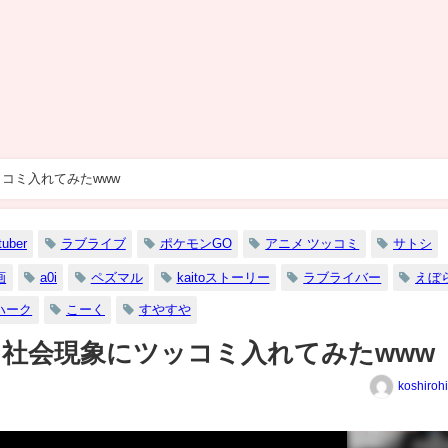
コミ入れてみたwww
tuber
ラブライブ
ポケモンGO
アニメ ツッコミ
サトシ
画
a0i
ペズマル
kaitoストーリー
ラブライバー
えぼ
ハーク
こーく
すやすや
社会現象にツッコミ入れてみたwww
koshiroh