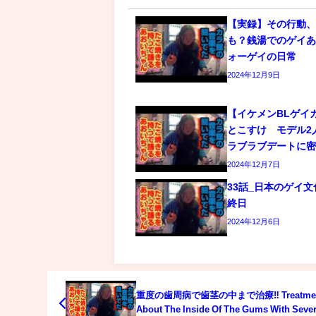
【実録】その行動
も？銭湯でのゲイあ
ォーゲイの日常
2024年12月9日
【イケメンBLゲイ
とこすけ モデル2
ラブラブデートに
2024年12月7日
33話_日本のゲイ
終日
2024年12月6日
重度の歯周病で歯茎の中まで治療‼︎ Treatment
About The Inside Of The Gums With Seve