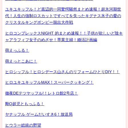
ユキユキッフル！ど底辺的一同驚愕騒然まとめ速報！超氷河期世
代！人生の強制ロスカットですべてを失ったキグナス氷子の愛の
クリスタルキングボンビー脱出大作戦
ヒロコンプレックスNIGHT 的まとめ速報！！子供が欲しいど陰キ
ャアラフィフ女子のめざせ！専業主婦！婚活計画編
萌えっふる！
萌えっとこあに！
ヒロシッフル！ヒロシデース山さんのリフォームひとりDIY！！
ヒロユキユキッフルMAX！スーパークッキング！
徹夜DEテツヤッフル!！レトロ館2号店！
剛Q超児ともっふる！
ヤナッフル ゲームだいすき6！放送局
ヒウラー総統の野望