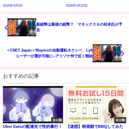
2025年4月5日
2025年3月22日
新紙幣は最後の紙幣？ マネックスＧの松本氏が予
言
＜CNET Japan＞Waymoの自動運転タクシー、Lyft
ユーザーが選択可能に--アリゾナ州で近く開始
おすすめの記事
未分類
未分類
Uber Eatsの配達先で性的暴行！
【迷惑】映画館でBBQしてみた