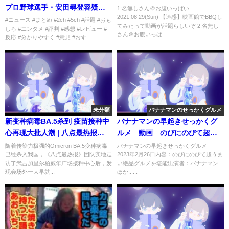
プロ野球選手・安田尋登容疑者
1:名無しさん＠お腹いっぱい
2021.08.29(Sun) 【迷惑】映画館でBBQし
を逮捕！
#ニュース #まとめ #2ch #5ch #話題 #おも
てみたって動画が話題らしいぞ 2:名無し
しろ #エンタメ #評判 #感想 #レビュー #
さん＠お腹いっぱ...
反応 #分かりやすく #意見 #おす...
未分類
バナナマンのせっかくグルメ
新变种病毒BA.5杀到 疫苗接种中
バナナマンの早起きせっかくグ
心再现大批人潮 | 八点最热报
ルメ 動画 のびにのびて超う
11/07/2022
まい絶品グルメを堪能 2月26日
随着传染力极强的Omicron BA.5变种病毒
バナナマンの早起きせっかくグルメ
已经杀入我国，《八点最热报》团队实地走
2023年2月26日内容：のびにのびて超うま
访了武吉加里尔柏威年广场接种中心后，发
い絶品グルメを堪能出演者：バナナマン
现会场外一大早就...
ほか......