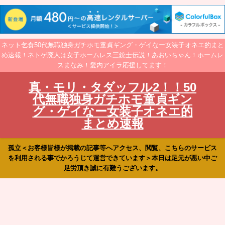
ネット乞食50代無職独身ガチホモ童貞ギング・ゲイなー女装子オネエ的まと
め速報！ネトゲ廃人は女子ホームレス三銃士伝説！あおいちゃん！ホームレ
スまなみ！愛内アイラ応援してます！
真・モリ・タダッフル2！！50
代無職独身ガチホモ童貞ギン
グ・ゲイなー女装子オネエ的
まとめ速報
孤立＜お客様皆様が掲載の記事等へアクセス、閲覧、こちらのサービス
を利用される事でかろうじて運営できています＞本日は足元が悪い中ご
足労頂き誠に有難うございます。