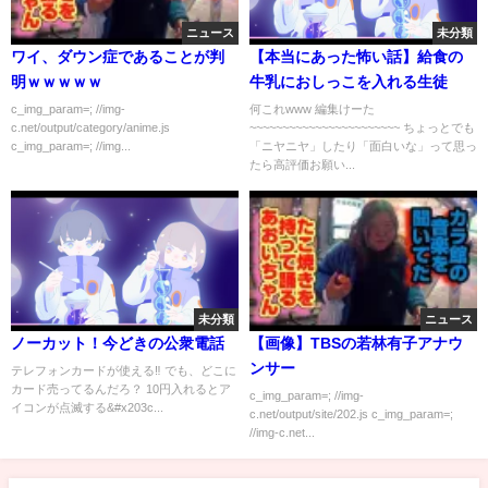
ニュース
未分類
ワイ、ダウン症であることが判
【本当にあった怖い話】給食の
明ｗｗｗｗｗ
牛乳におしっこを入れる生徒
c_img_param=; //img-
何これwww 編集けーた
c.net/output/category/anime.js
~~~~~~~~~~~~~~~~~~~~~~~ ちょっとでも
c_img_param=; //img...
「ニヤニヤ」したり「面白いな」って思っ
たら高評価お願い...
未分類
ニュース
ノーカット！今どきの公衆電話
【画像】TBSの若林有子アナウ
ンサー
テレフォンカードが使える‼️ でも、どこに
カード売ってるんだろ？ 10円入れるとア
c_img_param=; //img-
イコンが点滅する&#x203c...
c.net/output/site/202.js c_img_param=;
//img-c.net...