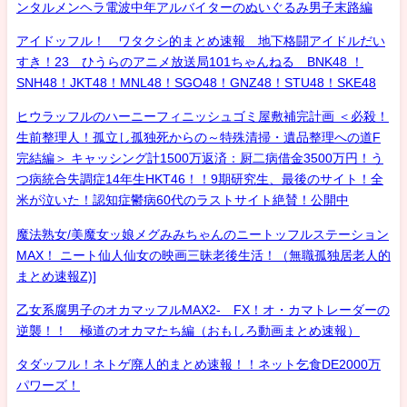
ンタルメンヘラ電波中年アルバイターのぬいぐるみ男子末路編
アイドッフル！ ワタクシ的まとめ速報 地下格闘アイドルだい
すき！23 ひうらのアニメ放送局101ちゃんねる BNK48 ！
SNH48！JKT48！MNL48！SGO48！GNZ48！STU48！SKE48
ヒウラッフルのハーニーフィニッシュゴミ屋敷補完計画 ＜必殺！
生前整理人！孤立し孤独死からの～特殊清掃・遺品整理への道F
完結編＞ キャッシング計1500万返済：厨二病借金3500万円！う
つ病統合失調症14年生HKT46！！9期研究生、最後のサイト！全
米が泣いた！認知症鬱病60代のラストサイト絶賛！公開中
魔法熟女/美魔女ッ娘メグみみちゃんのニートッフルステーション
MAX！ ニート仙人仙女の映画三昧老後生活！（無職孤独居老人的
まとめ速報Z)]
乙女系腐男子のオカマッフルMAX2- FX！オ・カマトレーダーの
逆襲！！ 極道のオカマたち編（おもしろ動画まとめ速報）
タダッフル！ネトゲ廃人的まとめ速報！！ネット乞食DE2000万
パワーズ！