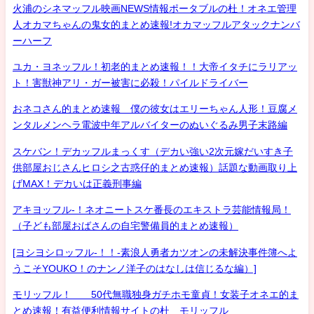
火浦のシネマッフル映画NEWS情報ポータブルの杜！オネエ管理
人オカマちゃんの鬼女的まとめ速報!オカマッフルアタックナンバ
ーハーフ
ユカ・ヨネッフル！初老的まとめ速報！！大帝イタチにラリアッ
ト！害獣神アリ・ガー被害に必殺！パイルドライバー
おネコさん的まとめ速報 僕の彼女はエリーちゃん人形！豆腐メ
ンタルメンヘラ電波中年アルバイターのぬいぐるみ男子末路編
スケバン！デカッフルまっくす（デカい強い2次元嫁だいすき子
供部屋おじさんヒロシ之古惑仔的まとめ速報）話題な動画取り上
げMAX！デカいは正義刑事編
アキヨッフル-！ネオニートスケ番長のエキストラ芸能情報局！
（子ども部屋おばさんの自宅警備員的まとめ速報）
[ヨシヨシロッフル-！！-素浪人勇者カツオンの未解決事件簿へよ
うこそYOUKO！のナンノ洋子のはなしは信じるな編）]
モリッフル！ 50代無職独身ガチホモ童貞！女装子オネエ的ま
とめ速報！有益便利情報サイトの杜 モリッフル