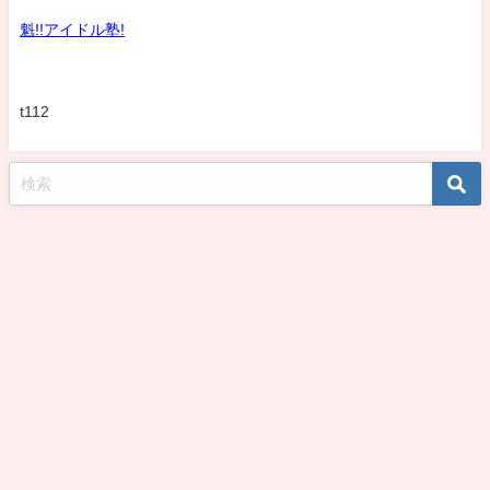
魁!!アイドル塾!
t112
koshirohiroko39jp All Rights Reserved.