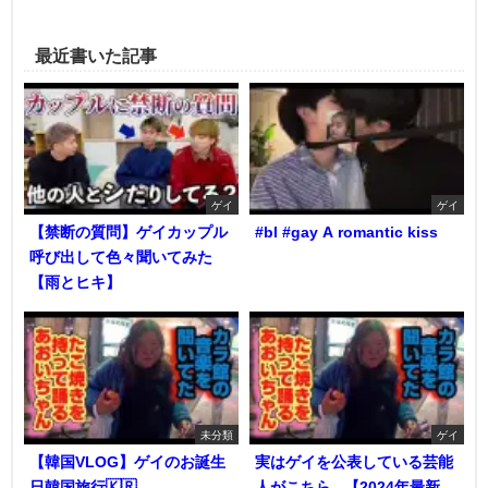
最近書いた記事
ゲイ
ゲイ
【禁断の質問】ゲイカップル
#bl #gay A romantic kiss
呼び出して色々聞いてみた
【雨とヒキ】
未分類
ゲイ
【韓国VLOG】ゲイのお誕生
実はゲイを公表している芸能
日韓国旅行🇰🇷
人がこちら...【2024年最新