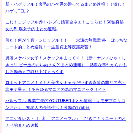
新・ハゲッフル！哀愁のハゲ男の髪ってるまとめ速報！！激しく
ハゲっTEL？
こじ！コジッフル@！-レズっ娘百合ネエ！こじらせ！50独身処
女のBL腐女子的まとめ速報-
何だ！何が？真・シロッフル！！ 永遠の無職童貞- ぼっちな
ニート的まとめ速報！一生童貞上等夜露死苦！
男装スケバン女子！スケッフルまっくす！（新・ナンノひゃくし
きっ!！ビー玉のおいぬさん的まとめ速報） 話題な事件からおも
しろ動画まで取り上げまっくす
ロボットアニメ！メカと美少女キャラだいすき永遠の非リア充・
非モテ星人 ！あらゆるマニアの為のマニアックサイト
ハルッフル-専業主夫的YOUTUBERまとめ速報！キモデブロリコ
ンおたく！初老人の介護生活！激動の1750日
アニゲタレスト（元祖！アニメッフル） ひきこもりニートのオ
ナベ的まとめ速報