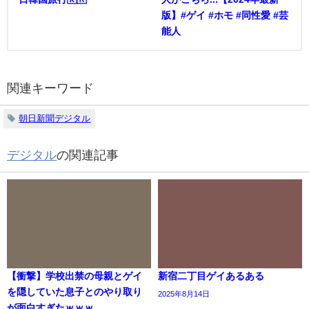
版】#ゲイ #ホモ #同性愛 #芸
能人
関連キーワード
朝日新聞デジタル
デジタル
の関連記事
【衝撃】学校出禁の母親とゲイ
新宿二丁目ゲイあるある
を隠していた息子とのやり取り
2025年8月14日
が面白すぎたｗｗｗ