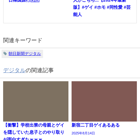
版】#ゲイ #ホモ #同性愛 #芸
能人
関連キーワード
朝日新聞デジタル
デジタル
の関連記事
【衝撃】学校出禁の母親とゲイ
新宿二丁目ゲイあるある
を隠していた息子とのやり取り
2025年8月14日
が面白すぎたｗｗｗ