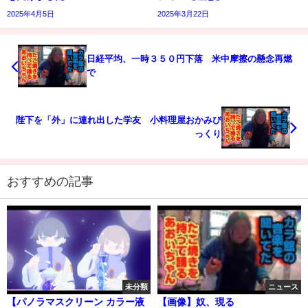
2025年4月5日
2025年3月22日
日経平均、一時３５０円下落 米中摩擦の懸念再燃
で
陛下を「外」に連れ出した学友 小料理屋おかみび
っくり
おすすめの記事
未分類
ニュース
【パノラマスクリーン カラー液
【画像】奴、現る