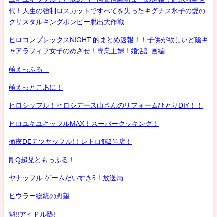
代！人生の強制ロスカットですべてを失ったキグナス氷子の愛の
クリスタルキングボンビー脱出大作戦
ヒロコンプレックスNIGHT 的まとめ速報！！子供が欲しいど陰キ
ャアラフィフ女子のめざせ！専業主婦！婚活計画編
萌えっふる！
萌えっとこあに！
ヒロシッフル！ヒロシデース山さんのリフォームひとりDIY！！
ヒロユキユキッフルMAX！スーパークッキング！
徹夜DEテツヤッフル!！レトロ館2号店！
剛Q超児ともっふる！
ヤナッフル ゲームだいすき6！放送局
ヒウラー総統の野望
魁!!アイドル塾!