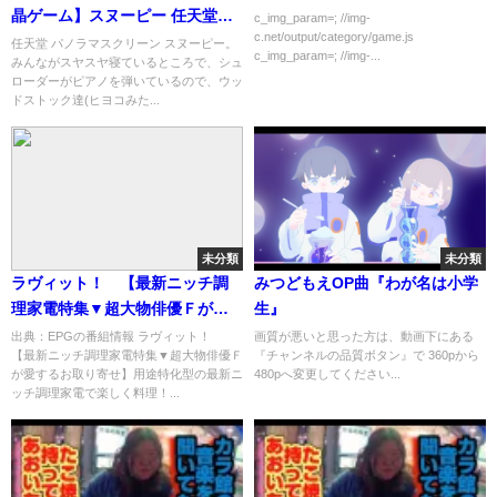
晶ゲーム】スヌーピー 任天堂
c_img_param=; //img-
c.net/output/category/game.js
SNOOPY GAME&WATCH
任天堂 パノラマスクリーン スヌーピー。
c_img_param=; //img-...
みんながスヤスヤ寝ているところで、シュ
nintendo panorama screen
ローダーがピアノを弾いているので、ウッ
SM-91 カラフル 1983 game ブ
ドストック達(ヒヨコみた...
ラゼ
未分類
未分類
ラヴィット！ 【最新ニッチ調
みつどもえOP曲『わが名は小学
理家電特集▼超大物俳優Ｆが愛
生』
するお取り寄せ】[字]…の番組内
出典：EPGの番組情報 ラヴィット！
画質が悪いと思った方は、動画下にある
【最新ニッチ調理家電特集▼超大物俳優Ｆ
『チャンネルの品質ボタン』で 360pから
容解析まとめ
が愛するお取り寄せ】用途特化型の最新ニ
480pへ変更してください...
ッチ調理家電で楽しく料理！...