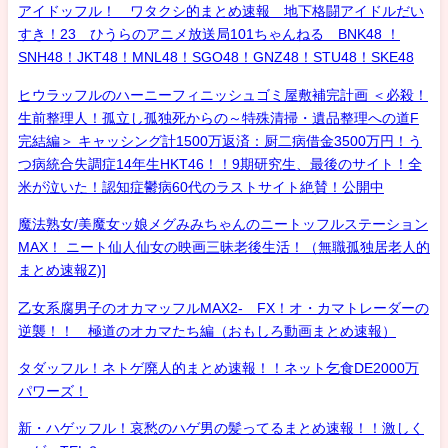
アイドッフル！ ワタクシ的まとめ速報 地下格闘アイドルだい
すき！23 ひうらのアニメ放送局101ちゃんねる BNK48 ！
SNH48！JKT48！MNL48！SGO48！GNZ48！STU48！SKE48
ヒウラッフルのハーニーフィニッシュゴミ屋敷補完計画 ＜必殺！
生前整理人！孤立し孤独死からの～特殊清掃・遺品整理への道F
完結編＞ キャッシング計1500万返済：厨二病借金3500万円！う
つ病統合失調症14年生HKT46！！9期研究生、最後のサイト！全
米が泣いた！認知症鬱病60代のラストサイト絶賛！公開中
魔法熟女/美魔女ッ娘メグみみちゃんのニートッフルステーション
MAX！ ニート仙人仙女の映画三昧老後生活！（無職孤独居老人的
まとめ速報Z)]
乙女系腐男子のオカマッフルMAX2- FX！オ・カマトレーダーの
逆襲！！ 極道のオカマたち編（おもしろ動画まとめ速報）
タダッフル！ネトゲ廃人的まとめ速報！！ネット乞食DE2000万
パワーズ！
新・ハゲッフル！哀愁のハゲ男の髪ってるまとめ速報！！激しく