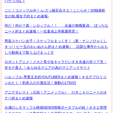
ハゲっTEL？
こじ！コジッフル@！-レズっ娘百合ネエ！こじらせ！50独身処
女のBL腐女子的まとめ速報-
何だ！何が？真・シロッフル！！ 永遠の無職童貞- ぼっちな
ニート的まとめ速報！一生童貞上等夜露死苦！
男装スケバン女子！スケッフルまっくす！（新・ナンノひゃくし
きっ!！ビー玉のおいぬさん的まとめ速報） 話題な事件からおも
しろ動画まで取り上げまっくす
ロボットアニメ！メカと美少女キャラだいすき永遠の非リア充・
非モテ星人 ！あらゆるマニアの為のマニアックサイト
ハルッフル-専業主夫的YOUTUBERまとめ速報！キモデブロリコ
ンおたく！初老人の介護生活！激動の1750日
アニゲタレスト（元祖！アニメッフル） ひきこもりニートのオ
ナベ的まとめ速報
火浦のシネマッフル映画NEWS情報ポータブルの杜！オネエ管理