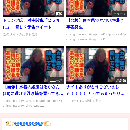
国際
ニュース
トランプ氏、対中関税「２５％
【悲報】熊本県でヤバい声掛け
に」 脅し？予告ツイート
事案発生
このサイトの記事を見る...
c_img_param=; //img-c.net/output/site/42.js
c_img_param=; //img-c.net/...
ニュース
未分類
【画像】水着の綾瀬はるかさん
ナイトありがとうございまし
(38)に透ける浮き輪を買ってきて
た！！！！ とってもまったりだ
渡したスタッフ
った...
c_img_param=; //img-c.net/output/site/42.js
このサイトの記事を見る...
c_img_param=; //img-c.net/...