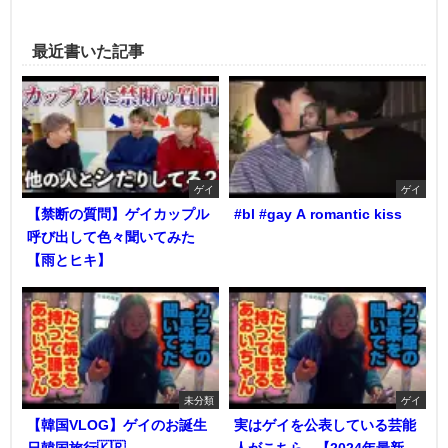
最近書いた記事
ゲイ
ゲイ
【禁断の質問】ゲイカップル
#bl #gay A romantic kiss
呼び出して色々聞いてみた
【雨とヒキ】
未分類
ゲイ
【韓国VLOG】ゲイのお誕生
実はゲイを公表している芸能
日韓国旅行🇰🇷
人がこちら...【2024年最新