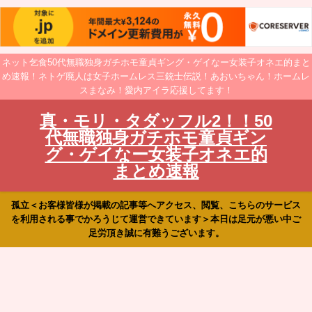
ネット乞食50代無職独身ガチホモ童貞ギング・ゲイなー女装子オネエ的まと
め速報！ネトゲ廃人は女子ホームレス三銃士伝説！あおいちゃん！ホームレ
スまなみ！愛内アイラ応援してます！
真・モリ・タダッフル2！！50
代無職独身ガチホモ童貞ギン
グ・ゲイなー女装子オネエ的
まとめ速報
孤立＜お客様皆様が掲載の記事等へアクセス、閲覧、こちらのサービス
を利用される事でかろうじて運営できています＞本日は足元が悪い中ご
足労頂き誠に有難うございます。