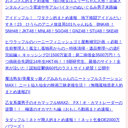
おネコさん的まとめ速報 僕の彼女はエリーちゃん人形！豆腐メ
ンタルメンヘラ電波中年アルバイターのぬいぐるみ男子末路編
アイドッフル！ ワタクシ的まとめ速報 地下格闘アイドルだい
すき！23 ひうらのアニメ放送局101ちゃんねる BNK48 ！
SNH48！JKT48！MNL48！SGO48！GNZ48！STU48！SKE48
ヒウラッフルのハーニーフィニッシュゴミ屋敷補完計画 ＜必殺！
生前整理人！孤立し孤独死からの～特殊清掃・遺品整理への道F
完結編＞ キャッシング計1500万返済：厨二病借金3500万円！う
つ病統合失調症14年生HKT46！！9期研究生、最後のサイト！全
米が泣いた！認知症鬱病60代のラストサイト絶賛！公開中
魔法熟女/美魔女ッ娘メグみみちゃんのニートッフルステーション
MAX！ ニート仙人仙女の映画三昧老後生活！（無職孤独居老人的
まとめ速報Z)]
乙女系腐男子のオカマッフルMAX2- FX！オ・カマトレーダーの
逆襲！！ 極道のオカマたち編（おもしろ動画まとめ速報）
タダッフル！ネトゲ廃人的まとめ速報！！ネット乞食DE2000万
パワーズ！