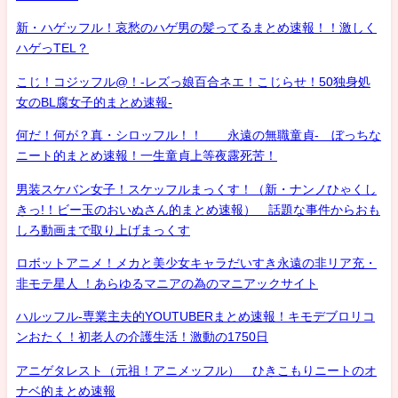
新・ハゲッフル！哀愁のハゲ男の髪ってるまとめ速報！！激しく
ハゲっTEL？
こじ！コジッフル@！-レズっ娘百合ネエ！こじらせ！50独身処
女のBL腐女子的まとめ速報-
何だ！何が？真・シロッフル！！ 永遠の無職童貞- ぼっちな
ニート的まとめ速報！一生童貞上等夜露死苦！
男装スケバン女子！スケッフルまっくす！（新・ナンノひゃくし
きっ!！ビー玉のおいぬさん的まとめ速報） 話題な事件からおも
しろ動画まで取り上げまっくす
ロボットアニメ！メカと美少女キャラだいすき永遠の非リア充・
非モテ星人 ！あらゆるマニアの為のマニアックサイト
ハルッフル-専業主夫的YOUTUBERまとめ速報！キモデブロリコ
ンおたく！初老人の介護生活！激動の1750日
アニゲタレスト（元祖！アニメッフル） ひきこもりニートのオ
ナベ的まとめ速報