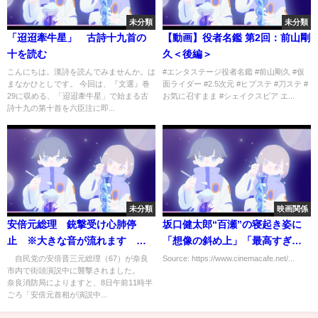
未分類
未分類
「迢迢牽牛星」 古詩十九首の
【動画】役者名鑑 第2回：前山剛
十を読む
久＜後編＞
こんにちは。漢詩を読んでみませんか。は
#エンタステージ役者名鑑​ #前山剛久​ #仮
まなかひとしです。 今回は、『文選』巻
面ライダー​ #2.5次元 #ヒプステ​ #刀ステ​ #
29に収める、「迢迢牽牛星」で始まる古
お気に召すまま​ #シェイクスピア エ...
詩十九の第十首を六臣注に即...
未分類
映画関係
安倍元総理 銃撃受け心肺停
坂口健太郎“百瀬”の寝起き姿に
止 ※大きな音が流れます 視
「想像の斜め上」「最高すぎて
聴の際はご注意ください(2022年
頭抱えた」などの声集まる…
自民党の安倍晋三元総理（67）が奈良
Source: https://www.cinemacafe.net/...
市内で街頭演説中に襲撃されました。
7月8日)
「婚姻届に判を捺しただけです
奈良消防局によりますと、8日午前11時半
が」第1話
ごろ「安倍元首相が演説中...