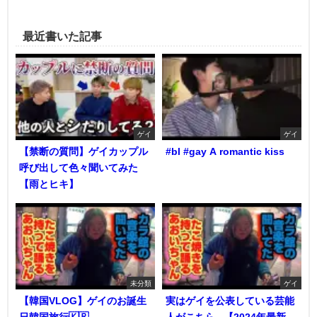
最近書いた記事
ゲイ
ゲイ
【禁断の質問】ゲイカップル
#bl #gay A romantic kiss
呼び出して色々聞いてみた
【雨とヒキ】
未分類
ゲイ
【韓国VLOG】ゲイのお誕生
実はゲイを公表している芸能
日韓国旅行🇰🇷
人がこちら...【2024年最新