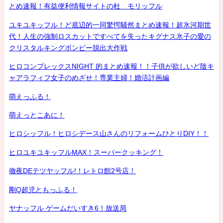
とめ速報！有益便利情報サイトの杜 モリッフル
ユキユキッフル！ど底辺的一同驚愕騒然まとめ速報！超氷河期世
代！人生の強制ロスカットですべてを失ったキグナス氷子の愛の
クリスタルキングボンビー脱出大作戦
ヒロコンプレックスNIGHT 的まとめ速報！！子供が欲しいど陰キ
ャアラフィフ女子のめざせ！専業主婦！婚活計画編
萌えっふる！
萌えっとこあに！
ヒロシッフル！ヒロシデース山さんのリフォームひとりDIY！！
ヒロユキユキッフルMAX！スーパークッキング！
徹夜DEテツヤッフル!！レトロ館2号店！
剛Q超児ともっふる！
ヤナッフル ゲームだいすき6！放送局