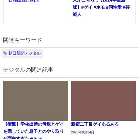
版】#ゲイ #ホモ #同性愛 #芸
能人
関連キーワード
朝日新聞デジタル
デジタル
の関連記事
【衝撃】学校出禁の母親とゲイ
新宿二丁目ゲイあるある
を隠していた息子とのやり取り
2025年8月14日
が面白すぎたｗｗｗ