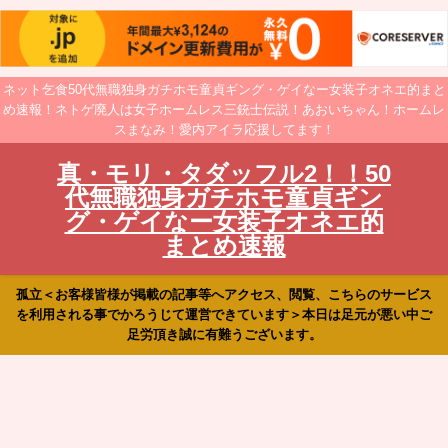
ネット乞食50代無職独身ガチホモ童貞ギング・ゲイなー女装子オネエ的まと
め速報！ネトゲ廃人は女子ホームレス三銃士伝説！あおいちゃん！ホームレ
スまなみ！愛内アイラ応援してます！
真・モリ・タダッフル2！！50
代無職独身ガチホモ童貞ギン
グ・ゲイなー女装子オネエ的
まとめ速報
孤立＜お客様皆様が掲載の記事等へアクセス、閲覧、こちらのサービス
を利用される事でかろうじて運営できています＞本日は足元が悪い中ご
足労頂き誠に有難うございます。