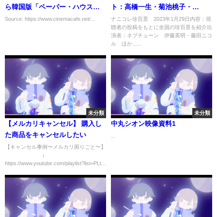
ら韓国版「ペーパー・ハウス」
ト：高橋一生・菊池桃子・
まで“ネトフリ韓ドラ”新作が発
DAIGO・王林 1月2日
Source: https://www.cinemacafe.net/...
ナニコレ珍百景 2023年1月29日内容：視
聴者の投稿をもとに全国の珍百景を紹介出
表
演者：ネプチューン 伊藤英明・藤田ニコ
ル ほか......
未分類
未分類
【メルカリキャンセル】 購入し
中丸シオン映像資料1
た商品をキャンセルしたい
...
【キャンセル事例〜メルカリ困りごと〜】
↓
https://www.youtube.com/playlist?list=PLt...