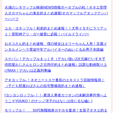
火浦のシネマッフル映画NEWS情報ポータブルの杜！オネエ管理
人オカマちゃんの鬼女的まとめ速報!オカマッフルアタックナンバ
ーハーフ
ユカ・ヨネッフル！初老的まとめ速報！！大帝イタチにラリアッ
ト！害獣神アリ・ガー被害に必殺！パイルドライバー
おネコさん的まとめ速報 僕の彼女はエリーちゃん人形！豆腐メ
ンタルメンヘラ電波中年アルバイターのぬいぐるみ男子末路編
スケバン！デカッフルまっくす（デカい強い2次元嫁だいすき子
供部屋おじさんヒロシ之古惑仔的まとめ速報）話題な動画取り上
げMAX！デカいは正義刑事編
アキヨッフル-！ネオニートスケ番長のエキストラ芸能情報局！
（子ども部屋おばさんの自宅警備員的まとめ速報）
[ヨシヨシロッフル-！！-素浪人勇者カツオンの未解決事件簿へよ
うこそYOUKO！のナンノ洋子のはなしは信じるな編）]
モリッフル！ 50代無職独身ガチホモ童貞！女装子オネエ的ま