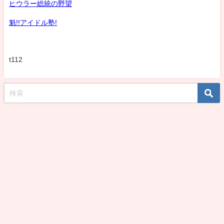
ヒウラー総統の野望
魁!!アイドル塾!
t112
koshirohiroko39jp All Rights Reserved.