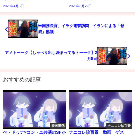
2025年4月5日
2025年3月22日
米国務長官、イラク電撃訪問 イランによる「脅
威」協議
アメトーーク【しゃべり出し決まってるトーーク】2
月8日
おすすめの記事
映画関係
ナニコレ珍百景
ペ・ドゥナ×コン・ユ共演のSFか
ナニコレ珍百景 動画 ゲス