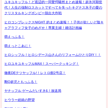
ユキユキッフル！ど底辺的一同驚愕騒然まとめ速報！超氷河期世
代！人生の強制ロスカットですべてを失ったキグナス氷子の愛の
クリスタルキングボンビー脱出大作戦
ヒロコンプレックスNIGHT 的まとめ速報！！子供が欲しいど陰キ
ャアラフィフ女子のめざせ！専業主婦！婚活計画編
萌えっふる！
萌えっとこあに！
ヒロシッフル！ヒロシデース山さんのリフォームひとりDIY！！
ヒロユキユキッフルMAX！スーパークッキング！
徹夜DEテツヤッフル!！レトロ館2号店！
剛Q超児ともっふる！
ヤナッフル ゲームだいすき6！放送局
ヒウラー総統の野望