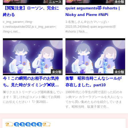
ニュース
未分類
【閲覧注意】ローソン、完全に
quiet arguments🤣 #shorts |
終わる
Nicky and Pierre #NiPi
c_img_param=; //img-
1:名無しさん＠おカマいっぱい
c.net/output/site/202.js c_img_param=;
2023.05.24(Wed) quiet arguments🤣
//img-c.net...
#shorts | Nick...
未分類
未分類
今！この瞬間のお相手のお気持
衝撃 昭和当時こんなシールが
ち。見た時がタイミング💓状況/
存在しました。part10
お気持ち/お二人の未来💟💫ルノ
💟リクエストリーディング随時募集してい
1980年代に小学生の間で流行った幻のキ
ます！ 宜しければコメント欄にてお気軽
ン肉マン カラーラブシールを大人になっ
ルマンカードタロットカードと
にお伝えください！ 💘 第29回...
てから買い集めたものを紹介していきま
オラクルカードで細密リーディ
す。昭和当時、駄菓子屋で売...
ング🌸🌰