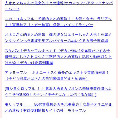
人オカマちゃんの鬼女的まとめ速報!オカマッフルアタックナンバ
ーハーフ
ユカ・ヨネッフル！初老的まとめ速報！！大帝イタチにラリアッ
ト！害獣神アリ・ガー被害に必殺！パイルドライバー
おネコさん的まとめ速報 僕の彼女はエリーちゃん人形！豆腐メ
ンタルメンヘラ電波中年アルバイターのぬいぐるみ男子末路編
スケバン！デカッフルまっくす（デカい強い2次元嫁だいすき子
供部屋おじさんヒロシ之古惑仔的まとめ速報）話題な動画取り上
げMAX！デカいは正義刑事編
アキヨッフル-！ネオニートスケ番長のエキストラ芸能情報局！
（子ども部屋おばさんの自宅警備員的まとめ速報）
[ヨシヨシロッフル-！！-素浪人勇者カツオンの未解決事件簿へよ
うこそYOUKO！のナンノ洋子のはなしは信じるな編）]
モリッフル！ 50代無職独身ガチホモ童貞！女装子オネエ的ま
とめ速報！有益便利情報サイトの杜 モリッフル