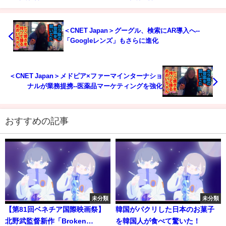
＜CNET Japan＞グーグル、検索にAR導入へ--
「Googleレンズ」もさらに進化
＜CNET Japan＞メドピア×ファーマインターナショ
ナルが業務提携--医薬品マーケティングを強化
おすすめの記事
未分類
未分類
【第81回ベネチア国際映画祭】
韓国がパクリした日本のお菓子
北野武監督新作「Broken
を韓国人が食べて驚いた！