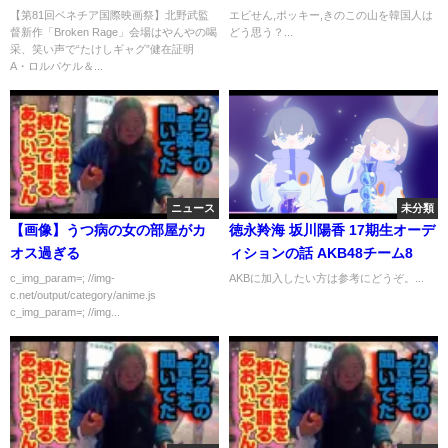
Rage」会場はやんやの喝采、笑
【第81回ベネチア国際映画祭】北野武監
エビせん,ポッキー,きのこの山を韓国人は
督新作「Broken Rage」会場はやんやの喝
どう思う？...
い声で“たけしギャグ”健在証
采、笑い声で“たけしギャグ”健在証明
明 A・ロルバケル＆JRもユニ
A・ロルバケル＆...
ークな短編発表
ニュース
未分類
【画像】うつ病の女の部屋がカ
徳永羚海 坂川陽香 17期生オーデ
オス過ぎる
ィションの話 AKB48チーム8
c_img_param=; //img-
AKBに加入したい方は参考にどうぞ。...
c.net/output/category/anime.js
c_img_param=; //img...