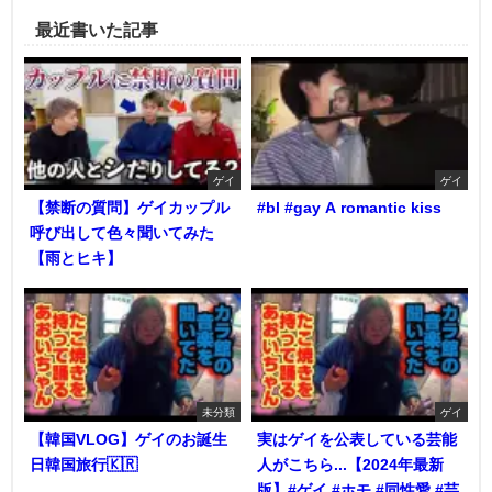
最近書いた記事
ゲイ
ゲイ
【禁断の質問】ゲイカップル
#bl #gay A romantic kiss
呼び出して色々聞いてみた
【雨とヒキ】
未分類
ゲイ
【韓国VLOG】ゲイのお誕生
実はゲイを公表している芸能
日韓国旅行🇰🇷
人がこちら...【2024年最新
版】#ゲイ #ホモ #同性愛 #芸