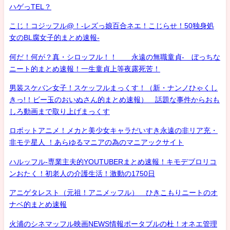
ハゲっTEL？
こじ！コジッフル@！-レズっ娘百合ネエ！こじらせ！50独身処
女のBL腐女子的まとめ速報-
何だ！何が？真・シロッフル！！ 永遠の無職童貞- ぼっちな
ニート的まとめ速報！一生童貞上等夜露死苦！
男装スケバン女子！スケッフルまっくす！（新・ナンノひゃくし
きっ!！ビー玉のおいぬさん的まとめ速報） 話題な事件からおも
しろ動画まで取り上げまっくす
ロボットアニメ！メカと美少女キャラだいすき永遠の非リア充・
非モテ星人 ！あらゆるマニアの為のマニアックサイト
ハルッフル-専業主夫的YOUTUBERまとめ速報！キモデブロリコ
ンおたく！初老人の介護生活！激動の1750日
アニゲタレスト（元祖！アニメッフル） ひきこもりニートのオ
ナベ的まとめ速報
火浦のシネマッフル映画NEWS情報ポータブルの杜！オネエ管理