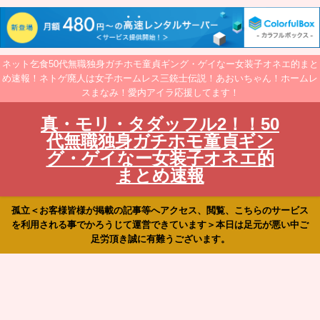
ネット乞食50代無職独身ガチホモ童貞ギング・ゲイなー女装子オネエ的まと
め速報！ネトゲ廃人は女子ホームレス三銃士伝説！あおいちゃん！ホームレ
スまなみ！愛内アイラ応援してます！
真・モリ・タダッフル2！！50
代無職独身ガチホモ童貞ギン
グ・ゲイなー女装子オネエ的
まとめ速報
孤立＜お客様皆様が掲載の記事等へアクセス、閲覧、こちらのサービス
を利用される事でかろうじて運営できています＞本日は足元が悪い中ご
足労頂き誠に有難うございます。