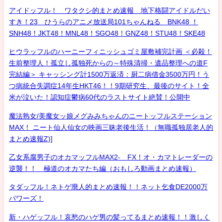
アイドッフル！ ワタクシ的まとめ速報 地下格闘アイドルだい
すき！23 ひうらのアニメ放送局101ちゃんねる BNK48 ！
SNH48！JKT48！MNL48！SGO48！GNZ48！STU48！SKE48
ヒウラッフルのハーニーフィニッシュゴミ屋敷補完計画 ＜必殺！
生前整理人！孤立し孤独死からの～特殊清掃・遺品整理への道F
完結編＞ キャッシング計1500万返済：厨二病借金3500万円！う
つ病統合失調症14年生HKT46！！9期研究生、最後のサイト！全
米が泣いた！認知症鬱病60代のラストサイト絶賛！公開中
魔法熟女/美魔女ッ娘メグみみちゃんのニートッフルステーション
MAX！ ニート仙人仙女の映画三昧老後生活！（無職孤独居老人的
まとめ速報Z)]
乙女系腐男子のオカマッフルMAX2- FX！オ・カマトレーダーの
逆襲！！ 極道のオカマたち編（おもしろ動画まとめ速報）
タダッフル！ネトゲ廃人的まとめ速報！！ネット乞食DE2000万
パワーズ！
新・ハゲッフル！哀愁のハゲ男の髪ってるまとめ速報！！激しく