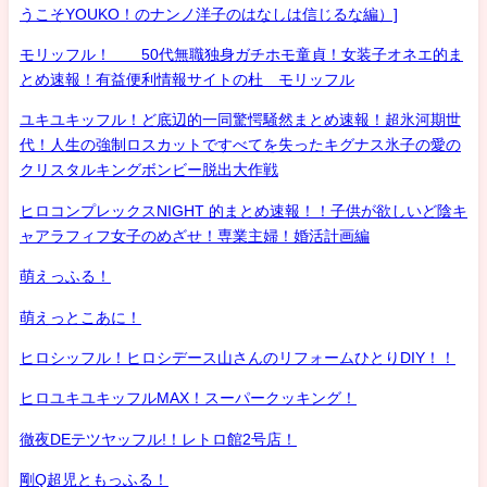
うこそYOUKO！のナンノ洋子のはなしは信じるな編）]
モリッフル！ 50代無職独身ガチホモ童貞！女装子オネエ的ま
とめ速報！有益便利情報サイトの杜 モリッフル
ユキユキッフル！ど底辺的一同驚愕騒然まとめ速報！超氷河期世
代！人生の強制ロスカットですべてを失ったキグナス氷子の愛の
クリスタルキングボンビー脱出大作戦
ヒロコンプレックスNIGHT 的まとめ速報！！子供が欲しいど陰キ
ャアラフィフ女子のめざせ！専業主婦！婚活計画編
萌えっふる！
萌えっとこあに！
ヒロシッフル！ヒロシデース山さんのリフォームひとりDIY！！
ヒロユキユキッフルMAX！スーパークッキング！
徹夜DEテツヤッフル!！レトロ館2号店！
剛Q超児ともっふる！