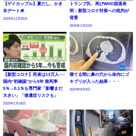
【ゲイカップル】夏だし、かき
トランプ氏、再びWHO脱退表
氷デート🍧
明：新型コロナ対策への批判が
背景
2025年11月25日
2025年1月22日
【新型コロナ】死者は13万人──
寝てる間に鼻の穴から体内にゴ
国内“初確認”から5年 致死率
キブリが入った結果・・・
5％→0.1％も専門家「影響まだ
2024年9月9日
大きい」「後遺症リスクも」
2025年1月18日