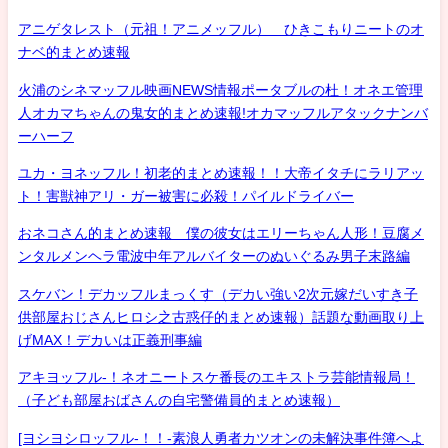
アニゲタレスト（元祖！アニメッフル） ひきこもりニートのオ
ナベ的まとめ速報
火浦のシネマッフル映画NEWS情報ポータブルの杜！オネエ管理
人オカマちゃんの鬼女的まとめ速報!オカマッフルアタックナンバ
ーハーフ
ユカ・ヨネッフル！初老的まとめ速報！！大帝イタチにラリアッ
ト！害獣神アリ・ガー被害に必殺！パイルドライバー
おネコさん的まとめ速報 僕の彼女はエリーちゃん人形！豆腐メ
ンタルメンヘラ電波中年アルバイターのぬいぐるみ男子末路編
スケバン！デカッフルまっくす（デカい強い2次元嫁だいすき子
供部屋おじさんヒロシ之古惑仔的まとめ速報）話題な動画取り上
げMAX！デカいは正義刑事編
アキヨッフル-！ネオニートスケ番長のエキストラ芸能情報局！
（子ども部屋おばさんの自宅警備員的まとめ速報）
[ヨシヨシロッフル-！！-素浪人勇者カツオンの未解決事件簿へよ