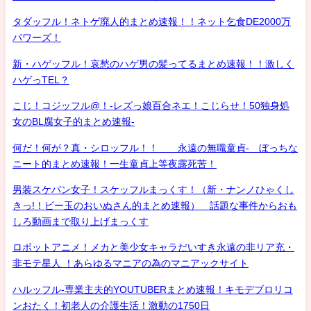
タダッフル！ネトゲ廃人的まとめ速報！！ネット乞食DE2000万
パワーズ！
新・ハゲッフル！哀愁のハゲ男の髪ってるまとめ速報！！激しく
ハゲっTEL？
こじ！コジッフル@！-レズっ娘百合ネエ！こじらせ！50独身処
女のBL腐女子的まとめ速報-
何だ！何が？真・シロッフル！！ 永遠の無職童貞- ぼっちな
ニート的まとめ速報！一生童貞上等夜露死苦！
男装スケバン女子！スケッフルまっくす！（新・ナンノひゃくし
きっ!！ビー玉のおいぬさん的まとめ速報） 話題な事件からおも
しろ動画まで取り上げまっくす
ロボットアニメ！メカと美少女キャラだいすき永遠の非リア充・
非モテ星人 ！あらゆるマニアの為のマニアックサイト
ハルッフル-専業主夫的YOUTUBERまとめ速報！キモデブロリコ
ンおたく！初老人の介護生活！激動の1750日