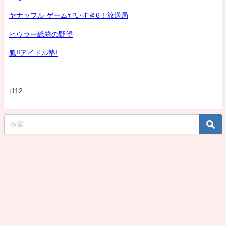
ヤナッフル ゲームだいすき6！放送局
ヒウラー総統の野望
魁!!アイドル塾!
t112