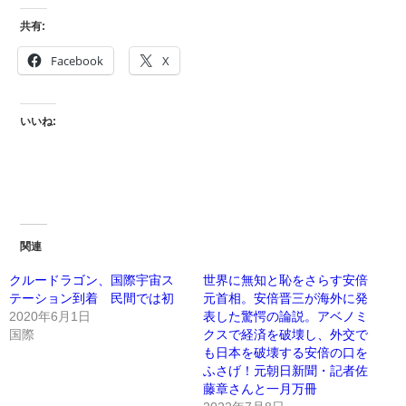
共有:
Facebook
X
いいね:
関連
クルードラゴン、国際宇宙ス
世界に無知と恥をさらす安倍
テーション到着 民間では初
元首相。安倍晋三が海外に発
2020年6月1日
表した驚愕の論説。アベノミ
国際
クスで経済を破壊し、外交で
も日本を破壊する安倍の口を
ふさげ！元朝日新聞・記者佐
藤章さんと一月万冊