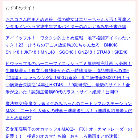
おすすめサイト
おネコさん的まとめ速報 僕の彼女はエリーちゃん人形！豆腐メ
ンタルメンヘラ電波中年アルバイターのぬいぐるみ男子末路編
アイドッフル！ ワタクシ的まとめ速報 地下格闘アイドルだい
すき！23 ひうらのアニメ放送局101ちゃんねる BNK48 ！
SNH48！JKT48！MNL48！SGO48！GNZ48！STU48！SKE48
ヒウラッフルのハーニーフィニッシュゴミ屋敷補完計画 ＜必殺！
生前整理人！孤立し孤独死からの～特殊清掃・遺品整理への道F
完結編＞ キャッシング計1500万返済：厨二病借金3500万円！う
つ病統合失調症14年生HKT46！！9期研究生、最後のサイト！全
米が泣いた！認知症鬱病60代のラストサイト絶賛！公開中
魔法熟女/美魔女ッ娘メグみみちゃんのニートッフルステーション
MAX！ ニート仙人仙女の映画三昧老後生活！（無職孤独居老人的
まとめ速報Z)]
乙女系腐男子のオカマッフルMAX2- FX！オ・カマトレーダーの
逆襲！！ 極道のオカマたち編（おもしろ動画まとめ速報）