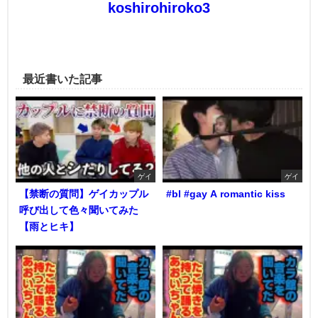
koshirohiroko3
最近書いた記事
ゲイ
ゲイ
【禁断の質問】ゲイカップル
#bl #gay A romantic kiss
呼び出して色々聞いてみた
【雨とヒキ】