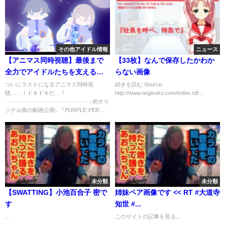
その他アイドル情報
ニュース
【アニマス同時視聴】最後まで
【33枚】なんで保存したかわか
全力でアイドルたちを支えるぞ
らない画像
～！(20～25話)【藤音奏/新人
ついにラストになるアニマス同時視
続きを読む Source:
聴……！ドキドキだ…！
http://www.negisoku.com/index.rdf...
Vtuber】
┈┈┈┈┈┈┈┈┈┈┈┈┈┈┈ ↓初オリ
ジナル曲の動画公開↓ 『PURPLE-PER...
未分類
未分類
【SWATTING】小池百合子 密で
姉妹ペア画像です << RT #大道寺
す
知世 #...
...
このサイトの記事を見る...