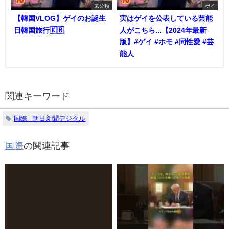
未分類
ゲイ
【韓国VLOG】ゲイのお誕生
実はゲイを公表している芸能
日韓国旅行🇰🇷
人がこちら...【2024年最新
版】#ゲイ #ホモ #同性愛 #芸
能人
関連キーワード
国際 - 朝日新聞デジタル
国際
の関連記事