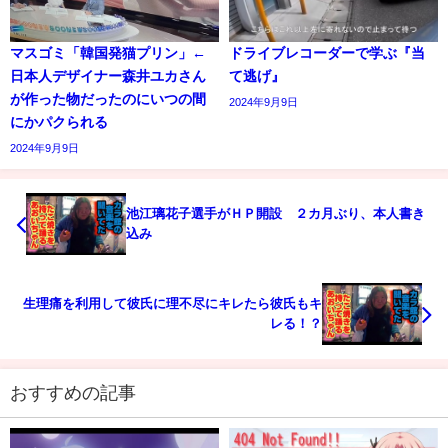
マスゴミ「韓国発猫プリン」←
ドライブレコーダーで学ぶ『当
日本人デザイナー森井ユカさん
て逃げ』
が作った物だったのにいつの間
2024年9月9日
にかパクられる
2024年9月9日
池江璃花子選手がＨＰ開設 ２カ月ぶり、本人書き
込み
生理痛を利用して彼氏に理不尽にキレたら彼氏もキ
レる！？
おすすめの記事