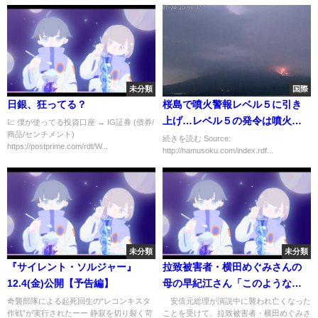
未分類
国際
日銀、狂ってる？
桜島で噴火警報レベル５に引き
上げ…レベル５の発令は噴火警
💹 僕が使ってる投資口座 → IG証券 (債券/
商品/センチメント)
報レベル設定以来初
続きを読む Source:
https://postprime.com/rdt/W...
http://hamusoku.com/index.rdf...
未分類
未分類
『サイレント・ソルジャー』
拉致被害者・横田めぐみさんの
12.4(金)公開【予告編】
母の早紀江さん「このような世
の中になり本当に嫌」(2022年7
奇襲部隊による起死回生の“レコンキスタ
安倍元総理が演説中に襲われ亡くなった
作戦”が実行されたーー 静寂を切り裂く苛
ことを受けて、拉致被害者・横田めぐみさ
月8日)