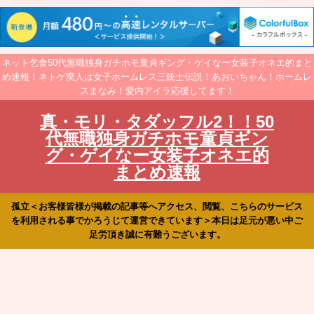
ネット乞食50代無職独身ガチホモ童貞ギング・ゲイなー女装子オネエ的まと
め速報！ネトゲ廃人は女子ホームレス三銃士伝説！あおいちゃん！ホームレ
スまなみ！愛内アイラ応援してます！
真・モリ・タダッフル2！！50
代無職独身ガチホモ童貞ギン
グ・ゲイなー女装子オネエ的
まとめ速報
孤立＜お客様皆様が掲載の記事等へアクセス、閲覧、こちらのサービス
を利用される事でかろうじて運営できています＞本日は足元が悪い中ご
足労頂き誠に有難うございます。