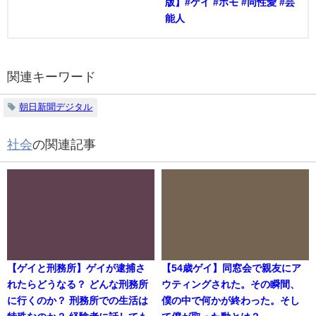
版】#ゲイ #ホモ #同性愛 #芸
能人
関連キーワード
朝日新聞デジタル
社会
の関連記事
【ゲイと刑務所】ゲイが逮捕さ
【54歳ゲイ】同窓会で親友にア
れたらどうなる？ どんな刑務所
ウティングされた。その瞬間、
に行くのか？ 刑務所での生活は
僕の中で何かが終わった。そし