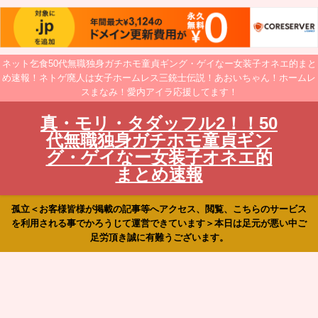
ネット乞食50代無職独身ガチホモ童貞ギング・ゲイなー女装子オネエ的まと
め速報！ネトゲ廃人は女子ホームレス三銃士伝説！あおいちゃん！ホームレ
スまなみ！愛内アイラ応援してます！
真・モリ・タダッフル2！！50
代無職独身ガチホモ童貞ギン
グ・ゲイなー女装子オネエ的
まとめ速報
孤立＜お客様皆様が掲載の記事等へアクセス、閲覧、こちらのサービス
を利用される事でかろうじて運営できています＞本日は足元が悪い中ご
足労頂き誠に有難うございます。