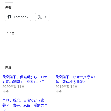
共有:
Facebook
X
いいね:
関連
天皇陛下、保健所からコロナ
天皇陛下にビオラ指導４０
対応の話聞く 皇室1～7日
年 即位祝う曲贈る
2020年6月1日
2019年5月4日
社会
社会
コロナ感染、自宅でどう療
養？ 食事、風呂、看病のコ
ツ