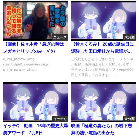
ニュース
未分類
【画像】佐々木希「急ぎの時は
【鈴木くるみ】 20歳の誕生日に
メガネとリップのみ」ﾊﾟｼｬ
泥酔した田口愛佳から電話がか
かってきた結果... 【AKB48】
c_img_param=; //img-
ご視聴ありがとうございます！ チャンネ
c.net/output/category/anime.js
ル登録・高評価よろしくお願いします！
c_img_param=; //img...
当チャンネルは動画編集ソフトVrewを利
用して運営しております。...
イッテＱ
未分類
イッテQ 動画 16年の歴史大爆
映画『極道の妻たち』の岩下志
笑アワード 2月5日
麻の凄い電話の出かた