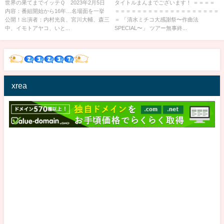
世界の果てまでイッテＱ 2023年2月5日
タイトルまんまでございます！ ＝＝＝＝
内容：番組開始から16年…名場面を一挙
＝＝＝＝＝＝＝＝＝＝＝＝＝＝＝＝＝＝＝
公開！出演者：内村光良、宮川大輔、森三
＝ 「清水ミチコ大感謝祭〜作曲法
中、イモトアヤコ、いと...
SPECIAL〜」 ツアー無事終...
xrea