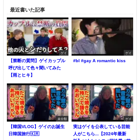
最近書いた記事
ゲイ
ゲイ
【禁断の質問】ゲイカップル
#bl #gay A romantic kiss
呼び出して色々聞いてみた
【雨とヒキ】
未分類
ゲイ
【韓国VLOG】ゲイのお誕生
実はゲイを公表している芸能
日韓国旅行🇰🇷
人がこちら...【2024年最新