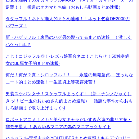
逆襲！！ 極道のオカマたち編（おもしろ動画まとめ速報）
タダッフル！ネトゲ廃人的まとめ速報！！ネット乞食DE2000万
パワーズ！
新・ハゲッフル！哀愁のハゲ男の髪ってるまとめ速報！！激しく
ハゲっTEL？
こじ！コジッフル@！-レズっ娘百合ネエ！こじらせ！50独身処
女のBL腐女子的まとめ速報-
何だ！何が？真・シロッフル！！ 永遠の無職童貞- ぼっちな
ニート的まとめ速報！一生童貞上等夜露死苦！
男装スケバン女子！スケッフルまっくす！（新・ナンノひゃくし
きっ!！ビー玉のおいぬさん的まとめ速報） 話題な事件からおも
しろ動画まで取り上げまっくす
ロボットアニメ！メカと美少女キャラだいすき永遠の非リア充・
非モテ星人 ！あらゆるマニアの為のマニアックサイト
ハルッフル-専業主夫的YOUTUBERまとめ速報！キモデブロリコ