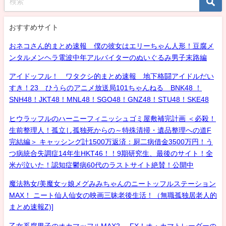
おすすめサイト
おネコさん的まとめ速報 僕の彼女はエリーちゃん人形！豆腐メ
ンタルメンヘラ電波中年アルバイターのぬいぐるみ男子末路編
アイドッフル！ ワタクシ的まとめ速報 地下格闘アイドルだい
すき！23 ひうらのアニメ放送局101ちゃんねる BNK48 ！
SNH48！JKT48！MNL48！SGO48！GNZ48！STU48！SKE48
ヒウラッフルのハーニーフィニッシュゴミ屋敷補完計画 ＜必殺！
生前整理人！孤立し孤独死からの～特殊清掃・遺品整理への道F
完結編＞ キャッシング計1500万返済：厨二病借金3500万円！う
つ病統合失調症14年生HKT46！！9期研究生、最後のサイト！全
米が泣いた！認知症鬱病60代のラストサイト絶賛！公開中
魔法熟女/美魔女ッ娘メグみみちゃんのニートッフルステーション
MAX！ ニート仙人仙女の映画三昧老後生活！（無職孤独居老人的
まとめ速報Z)]
乙女系腐男子のオカマッフルMAX2- FX！オ・カマトレーダーの