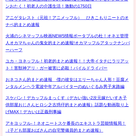
ンおたく！初老人の介護生活！激動の1750日
アニゲタレスト（元祖！アニメッフル） ひきこもりニートのオ
ナベ的まとめ速報
火浦のシネマッフル映画NEWS情報ポータブルの杜！オネエ管理
人オカマちゃんの鬼女的まとめ速報!オカマッフルアタックナンバ
ーハーフ
ユカ・ヨネッフル！初老的まとめ速報！！大帝イタチにラリアッ
ト！害獣神アリ・ガー被害に必殺！パイルドライバー
おネコさん的まとめ速報 僕の彼女はエリーちゃん人形！豆腐メ
ンタルメンヘラ電波中年アルバイターのぬいぐるみ男子末路編
スケバン！デカッフルまっくす（デカい強い2次元嫁だいすき子
供部屋おじさんヒロシ之古惑仔的まとめ速報）話題な動画取り上
げMAX！デカいは正義刑事編
アキヨッフル-！ネオニートスケ番長のエキストラ芸能情報局！
（子ども部屋おばさんの自宅警備員的まとめ速報）