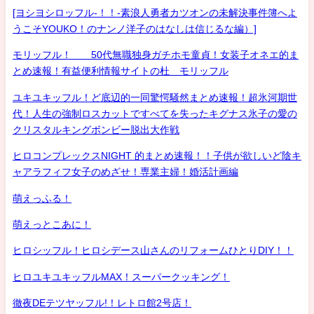
[ヨシヨシロッフル-！！-素浪人勇者カツオンの未解決事件簿へよ
うこそYOUKO！のナンノ洋子のはなしは信じるな編）]
モリッフル！ 50代無職独身ガチホモ童貞！女装子オネエ的ま
とめ速報！有益便利情報サイトの杜 モリッフル
ユキユキッフル！ど底辺的一同驚愕騒然まとめ速報！超氷河期世
代！人生の強制ロスカットですべてを失ったキグナス氷子の愛の
クリスタルキングボンビー脱出大作戦
ヒロコンプレックスNIGHT 的まとめ速報！！子供が欲しいど陰キ
ャアラフィフ女子のめざせ！専業主婦！婚活計画編
萌えっふる！
萌えっとこあに！
ヒロシッフル！ヒロシデース山さんのリフォームひとりDIY！！
ヒロユキユキッフルMAX！スーパークッキング！
徹夜DEテツヤッフル!！レトロ館2号店！