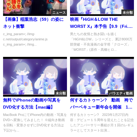
ニュース
未分類
【画像】稲葉浩志（59）の姿に
映画『HiGH＆LOW THE
ネット衝撃
WORST X』本予告【9.9（Fri.）
ROADSHOW】
c_img_param=; //img-
男たちの友情と熱き闘いを描く
c.net/output/category/anime.js
「HiGH&LOW」シリーズと、累計8000万
c_img_param=; //img...
部突破・不良漫画の金字塔「クローズ」
「WORST」(原作・髙橋ヒロ...
未分類
バラエティ動画
無料でiPhoneの動画や写真を
何するカトゥーン? 動画 袴で
DVD化する方法【mac編】
バーベキュー新年会を開催 1月
27日
MacBook ProにてiPhone内の動画・写真を
何するカトゥーン? 2023年1月27日内
DVDへ変換してみました！ ※縦向き動画
容：デビュー１５周年を迎えたことを記念
を回転・変形させずにDVD化する方法は
したアニバーサリー番組が月１回のレギュ
下記から...
ラーとしてスタート出演...