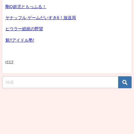
剛Q超児ともっふる！
ヤナッフル ゲームだいすき6！放送局
ヒウラー総統の野望
魁!!アイドル塾!
t112