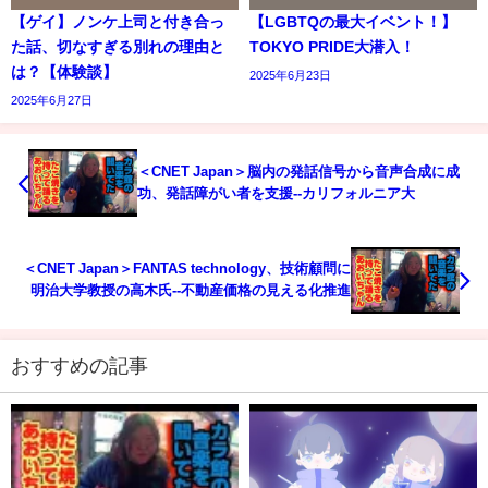
【ゲイ】ノンケ上司と付き合っ
【LGBTQの最大イベント！】
た話、切なすぎる別れの理由と
TOKYO PRIDE大潜入！
は？【体験談】
2025年6月23日
2025年6月27日
＜CNET Japan＞脳内の発話信号から音声合成に成
功、発話障がい者を支援--カリフォルニア大
＜CNET Japan＞FANTAS technology、技術顧問に
明治大学教授の高木氏--不動産価格の見える化推進
おすすめの記事