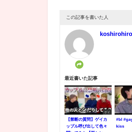
この記事を書いた人
koshirohir
最近書いた記事
ゲイ
【禁断の質問】ゲイカ
#bl #ga
ップル呼び出して色々
kiss