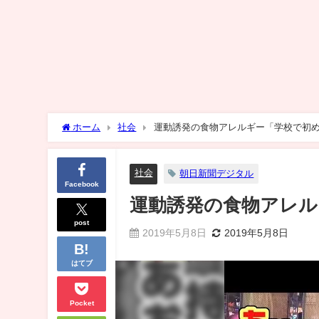
ホーム
社会
運動誘発の食物アレルギー「学校で初
社会
朝日新聞デジタル
Facebook
運動誘発の食物アレル
post
2019年5月8日
2019年5月8日
はてブ
Pocket