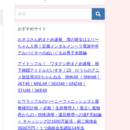
おすすめサイト
おネコさん的まとめ速報 僕の彼女はエリー
ちゃん人形！豆腐メンタルメンヘラ電波中年
アルバイターのぬいぐるみ男子末路編
アイドッフル！ ワタクシ的まとめ速報 地
下格闘アイドルだいすき！23 ひうらのアニ
メ放送局101ちゃんねる BNK48 ！SNH48！
JKT48！MNL48！SGO48！GNZ48！
STU48！SKE48
ヒウラッフルのハーニーフィニッシュゴミ屋
敷補完計画 ＜必殺！生前整理人！孤立し孤独
死からの～特殊清掃・遺品整理への道F完結編
＞ キャッシング計1500万返済：厨二病借金
3500万円！うつ病統合失調症14年生