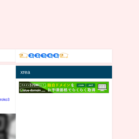
xrea
iroko3