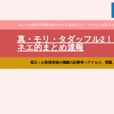
ネット乞食50代無職独身ガチホモ童貞ギング・ゲイなー女装子
真・モリ・タダッフル2！
ネエ的まとめ速報
孤立＜お客様皆様が掲載の記事等へアクセス、閲覧