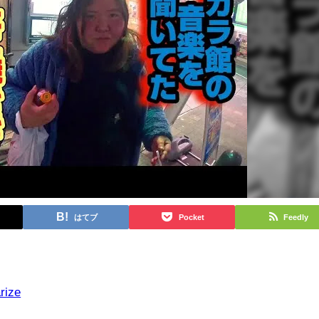
はてブ
Pocket
Feedly
rize