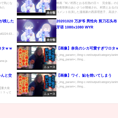
『M／村西とおる狂熱の日々 完全
ので気にな
映画『M／村西とおる狂熱の日々 完全版』の
てみた
前夜祭舞台あいさつが開催され、村西とおるの
開記念前夜祭
コメント出演した漫画家の西原理恵子、高須ク..
未分類
が残した
20201020 万岁爷 男性向 剪刀石头布
牙语 1080x1080 WYR
ed0224.63...
...
未分類
ロタｗｗ
【画像】奈良のシカ可愛すぎワロタ
c_img_param=; //img-c.net/output/category/anim
c_img_param=; //img...
ame.js
ニュース
ゃんと交
【画像】ワイ、鮎を焼いてしまう
c_img_param=; //img-c.net/output/category/anim
c_img_param=; //img...
 【重大発
！？って
ニュース