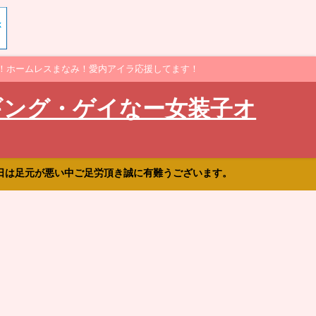
！ホームレスまなみ！愛内アイラ応援してます！
ギング・ゲイなー女装子オ
日は足元が悪い中ご足労頂き誠に有難うございます。