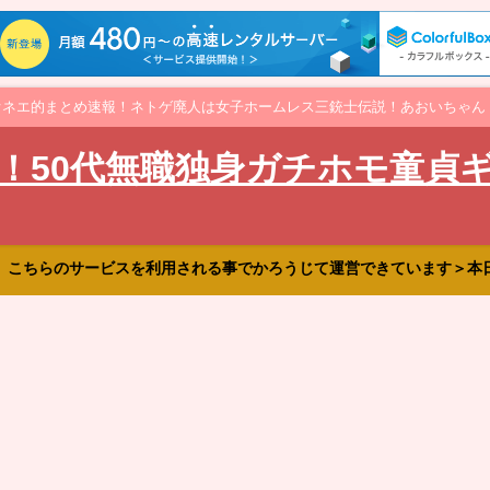
オネエ的まとめ速報！ネトゲ廃人は女子ホームレス三銃士伝説！あおいちゃん
！50代無職独身ガチホモ童貞
、こちらのサービスを利用される事でかろうじて運営できています＞本