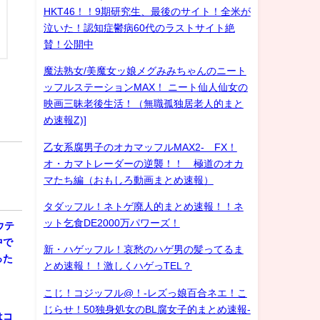
HKT46！！9期研究生、最後のサイト！全米が
泣いた！認知症鬱病60代のラストサイト絶
賛！公開中
魔法熟女/美魔女ッ娘メグみみちゃんのニート
ッフルステーションMAX！ ニート仙人仙女の
映画三昧老後生活！（無職孤独居老人的まと
め速報Z)]
乙女系腐男子のオカマッフルMAX2- FX！
オ・カマトレーダーの逆襲！！ 極道のオカ
マたち編（おもしろ動画まとめ速報）
タダッフル！ネトゲ廃人的まとめ速報！！ネ
ット乞食DE2000万パワーズ！
ウテ
中で
新・ハゲッフル！哀愁のハゲ男の髪ってるま
った
とめ速報！！激しくハゲっTEL？
こじ！コジッフル@！-レズっ娘百合ネエ！こ
じらせ！50独身処女のBL腐女子的まとめ速報-
はコ