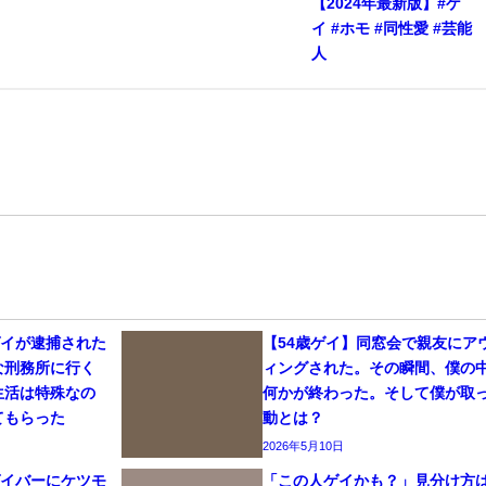
【2024年最新版】#ゲ
イ #ホモ #同性愛 #芸能
人
ゲイが逮捕された
【54歳ゲイ】同窓会で親友にア
な刑務所に行く
ィングされた。その瞬間、僕の
生活は特殊なの
何かが終わった。そして僕が取
てもらった
動とは？
2026年5月10日
ゲイバーにケツモ
「この人ゲイかも？」見分け方