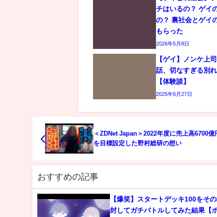
チはいるの？ ゲイ
の？ 裏社会とゲイ
もらった
2026年5月8日
【ゲイ】ノンケ上
話、切なすぎる別
【体験談】
2025年6月27日
＜ZDNet Japan＞2022年度に売上高6700
を目標設定した野村総研の想い
おすすめの記事
【爆笑】スタートデッキ100をそ
封してガチバトルしてみた結果【