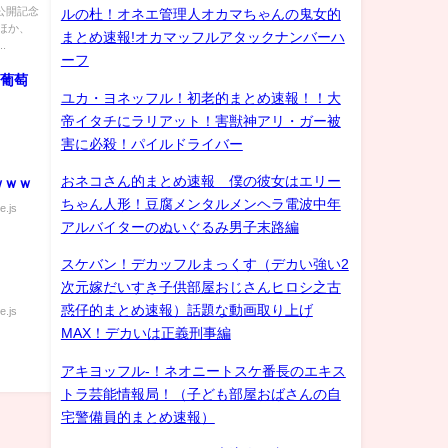
版』公
公開記念
ルの杜！オネエ管理人オカマちゃんの鬼女的
ほか、
まとめ速報!オカマッフルアタックナンバーハ
.
ーフ
 葡萄
ユカ・ヨネッフル！初老的まとめ速報！！大
帝イタチにラリアット！害獣神アリ・ガー被
害に必殺！パイルドライバー
おネコさん的まとめ速報 僕の彼女はエリー
ｗｗｗ
ちゃん人形！豆腐メンタルメンヘラ電波中年
e.js
アルバイターのぬいぐるみ男子末路編
スケバン！デカッフルまっくす（デカい強い2
次元嫁だいすき子供部屋おじさんヒロシ之古
惑仔的まとめ速報）話題な動画取り上げ
e.js
MAX！デカいは正義刑事編
アキヨッフル-！ネオニートスケ番長のエキス
トラ芸能情報局！（子ども部屋おばさんの自
宅警備員的まとめ速報）