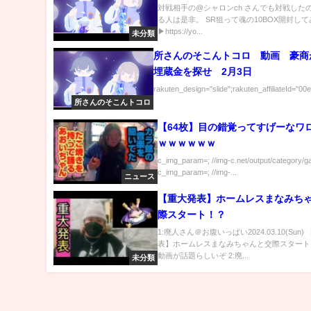
対戦相手の@シャロンch さんでも対戦した
る人は是非。 SR狙って魂の10BOX開封し
▶︎https://yo...
未分類
所さんのそこんトコロ 動画 豪商
埋蔵金を探せ 2月3日
rakuten_design="slide";rakuten_affiliateId="00
所さんのそこんトコロ
【64枚】目の錯覚ってすげーなワ
ｗｗｗｗｗｗ
c_img_param=; //img-c.net/output/category/g
c_img_param=; //img-...
ニュース
【重大発表】ホームレスまなみち
際スタート！？
1:廃人さん＠お腹いっぱい2024.03.10(Sun)
表】ホームレスまなみちゃんと交際スタート
動画が話題らしいぞ 2:廃...
未分類