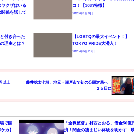
のヤクザはいる
コ！【10の特徴】
の関係を話して
2026年1月9日
司と付き合った
【LGBTQの最大イベント！】
れの理由とは？
TOKYO PRIDE大潜入！
2025年6月23日
億円以上
藤井聡太七段、地元・瀬戸市で初の公開対局へ
２５日に
の場で開
「全裸監督」村西とおる、借金50億
ポケカ】
済！闇金の凄まじい体験を明かす 