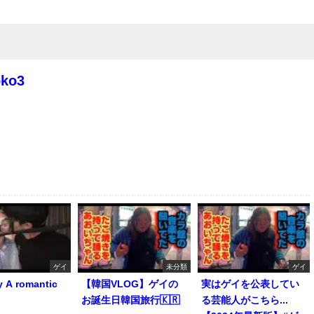
oko3
ゲイ
未分類
ゲイ
y A romantic
【韓国VLOG】ゲイの
実はゲイを公表してい
お誕生日韓国旅行🇰🇷
る芸能人がこちら...