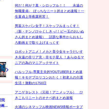
何だ！何が？真・シロッフル！！ 永遠の
無職童貞- ぼっちなニート的まとめ速報！一
生童貞上等夜露死苦！
男装スケバン女子！スケッフルまっくす！
（新・ナンノひゃくしきっ!！ビー玉のおいぬ
さん的まとめ速報） 話題な事件からおもし
ろ動画まで取り上げまっくす
ロボットアニメ！メカと美少女キャラだいす
き永遠の非リア充・非モテ星人 ！あらゆるマ
ニアの為のマニアックサイト
ハルッフル-専業主夫的YOUTUBERまとめ速
報！キモデブロリコンおたく！初老人の介護
生活！激動の1750日
アニゲタレスト（元祖！アニメッフル） ひ
きこもりニートのオナベ的まとめ速報
円完
映画
火浦のシネマッフル映画NEWS情報ポータブ