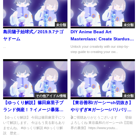
未分類
未分類
島田陽子始球式／2019.9.7ナゴ
DIY Anime Bead Art
ヤドーム
Masterclass: Create Stardust
Telepath's Umika Konohoshi |
...
Unlock your creativity with our step-by-
step guide to creating your ow...
Trending Craft Tutorial
その他アイドル情報
未分類
【ゆっくり解説】篠田麻里子ブ
【東谷善和/ガーシーch切抜き】
ランド倒産！？イメージ暴落な
やりずぎ✖︎ガーシー/バリバリ喧
泥沼不倫！
嘩真っ最中のM木谷社長の奇行・
【ゆっくり解説】 今回は篠田麻里子につ
🎬ご視聴ありがとうございます 登録
いて解説します。 今はもう見る影もあり
よろしくね 東谷義和のガーシーch【芸能
覚悟しとけよ ドラミング鳴り
ませんね。 #ゆっくり解説 #ゆっくり解
界の裏側】 https://www.youtu...
止まんかもな【公認】
説 歴史...