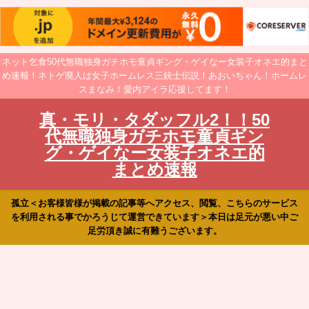
ネット乞食50代無職独身ガチホモ童貞ギング・ゲイなー女装子オネエ的まと
め速報！ネトゲ廃人は女子ホームレス三銃士伝説！あおいちゃん！ホームレ
スまなみ！愛内アイラ応援してます！
真・モリ・タダッフル2！！50
代無職独身ガチホモ童貞ギン
グ・ゲイなー女装子オネエ的
まとめ速報
孤立＜お客様皆様が掲載の記事等へアクセス、閲覧、こちらのサービス
を利用される事でかろうじて運営できています＞本日は足元が悪い中ご
足労頂き誠に有難うございます。