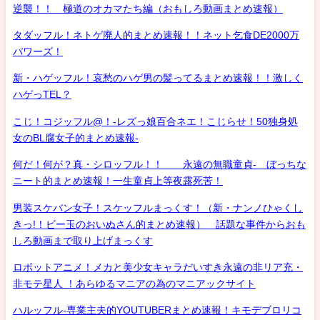
逆襲！！ 極道のオカマたち編（おもしろ動画まとめ速報）
タダッフル！ネトゲ廃人的まとめ速報！！ネット乞食DE2000万
パワーズ！
新・ハゲッフル！哀愁のハゲ男の髪ってるまとめ速報！！激しく
ハゲっTEL？
こじ！コジッフル@！-レズっ娘百合ネエ！こじらせ！50独身処
女のBL腐女子的まとめ速報-
何だ！何が？真・シロッフル！！ 永遠の無職童貞- ぼっちな
ニート的まとめ速報！一生童貞上等夜露死苦！
男装スケバン女子！スケッフルまっくす！（新・ナンノひゃくし
きっ!！ビー玉のおいぬさん的まとめ速報） 話題な事件からおも
しろ動画まで取り上げまっくす
ロボットアニメ！メカと美少女キャラだいすき永遠の非リア充・
非モテ星人 ！あらゆるマニアの為のマニアックサイト
ハルッフル-専業主夫的YOUTUBERまとめ速報！キモデブロリコ