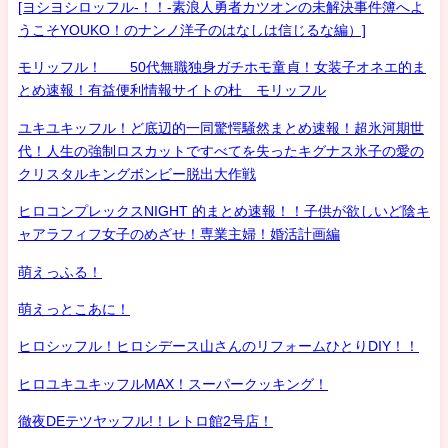
[ヨシヨシロッフル-！！-素浪人勇者カツオンの未解決事件簿へよ
うこそYOUKO！のナンノ洋子のはなしは信じるな編）]
モリッフル！ 50代無職独身ガチホモ童貞！女装子オネエ的ま
とめ速報！有益便利情報サイトの杜 モリッフル
ユキユキッフル！ど底辺的一同驚愕騒然まとめ速報！超氷河期世
代！人生の強制ロスカットですべてを失ったキグナス氷子の愛の
クリスタルキングボンビー脱出大作戦
ヒロコンプレックスNIGHT 的まとめ速報！！子供が欲しいど陰キ
ャアラフィフ女子のめざせ！専業主婦！婚活計画編
萌えっふる！
萌えっとこあに！
ヒロシッフル！ヒロシデース山さんのリフォームひとりDIY！！
ヒロユキユキッフルMAX！スーパークッキング！
徹夜DEテツヤッフル!！レトロ館2号店！