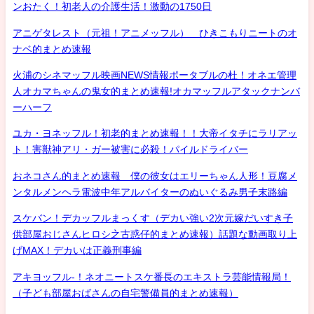
ンおたく！初老人の介護生活！激動の1750日
アニゲタレスト（元祖！アニメッフル） ひきこもりニートのオ
ナベ的まとめ速報
火浦のシネマッフル映画NEWS情報ポータブルの杜！オネエ管理
人オカマちゃんの鬼女的まとめ速報!オカマッフルアタックナンバ
ーハーフ
ユカ・ヨネッフル！初老的まとめ速報！！大帝イタチにラリアッ
ト！害獣神アリ・ガー被害に必殺！パイルドライバー
おネコさん的まとめ速報 僕の彼女はエリーちゃん人形！豆腐メ
ンタルメンヘラ電波中年アルバイターのぬいぐるみ男子末路編
スケバン！デカッフルまっくす（デカい強い2次元嫁だいすき子
供部屋おじさんヒロシ之古惑仔的まとめ速報）話題な動画取り上
げMAX！デカいは正義刑事編
アキヨッフル-！ネオニートスケ番長のエキストラ芸能情報局！
（子ども部屋おばさんの自宅警備員的まとめ速報）