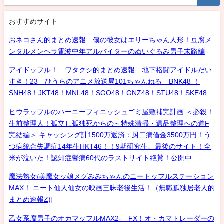
おすすめサイト
おネコさん的まとめ速報 僕の彼女はエリーちゃん人形！豆腐メ
ンタルメンヘラ電波中年アルバイターのぬいぐるみ男子末路編
アイドッフル！ ワタクシ的まとめ速報 地下格闘アイドルだい
すき！23 ひうらのアニメ放送局101ちゃんねる BNK48 ！
SNH48！JKT48！MNL48！SGO48！GNZ48！STU48！SKE48
ヒウラッフルのハーニーフィニッシュゴミ屋敷補完計画 ＜必殺！
生前整理人！孤立し孤独死からの～特殊清掃・遺品整理への道F
完結編＞ キャッシング計1500万返済：厨二病借金3500万円！う
つ病統合失調症14年生HKT46！！9期研究生、最後のサイト！全
米が泣いた！認知症鬱病60代のラストサイト絶賛！公開中
魔法熟女/美魔女ッ娘メグみみちゃんのニートッフルステーション
MAX！ ニート仙人仙女の映画三昧老後生活！（無職孤独居老人的
まとめ速報Z)]
乙女系腐男子のオカマッフルMAX2- FX！オ・カマトレーダーの