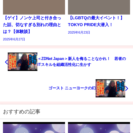
【ゲイ】ノンケ上司と付き合っ
【LGBTQの最大イベント！】
た話、切なすぎる別れの理由と
TOKYO PRIDE大潜入！
は？【体験談】
2025年6月23日
2025年6月27日
＜ZDNet Japan＞新人を侮ることなかれ！ 若者の
ITスキルを組織活性化に生かす
ゴースト ニューヨークの幻
おすすめの記事