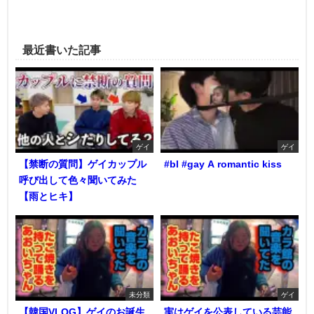
最近書いた記事
ゲイ
ゲイ
【禁断の質問】ゲイカップル
#bl #gay A romantic kiss
呼び出して色々聞いてみた
【雨とヒキ】
未分類
ゲイ
【韓国VLOG】ゲイのお誕生
実はゲイを公表している芸能