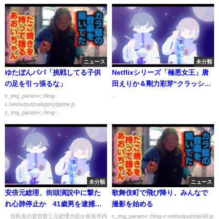
ニュース
未分類
ゆたぼんパパ「挑戦してる子供
Netflixシリーズ「極悪女王」唐
の足を引っ張るな」
田えりか＆剛力彩芽“クラッシ
ュ・ギャルズ”場面写真公開
c_img_param=; //img-
...
c.net/output/category/game.js
c_img_param=; //img-...
未分類
ニュース
安倍元総理、街頭演説中に撃た
歌舞伎町で飛び降り、みんなで
れ心肺停止か 41歳男を逮捕
撮影を始める
(2022年7月8日)
自民党の安倍晋三元総理大臣が奈良市内
c_img_param=; //img-c.net/output/site/42.js