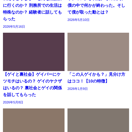
に行くのか？ 刑務所での生活は
僕の中で何かが終わった。そし
特殊なのか？ 経験者に話しても
て僕が取った動とは？
らった
2026年5月10日
2026年5月16日
【ゲイと裏社会】ゲイバーにケ
「この人ゲイかも？」見分け方
ツモチはいるの？ ゲイのヤクザ
はココ！【10の特徴】
はいるの？ 裏社会とゲイの関係
2026年1月9日
を話してもらった
2026年5月8日