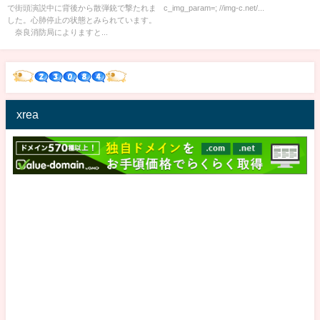
で街頭演説中に背後から散弾銃で撃たれま
c_img_param=; //img-c.net/...
した。心肺停止の状態とみられています。
奈良消防局によりますと...
xrea