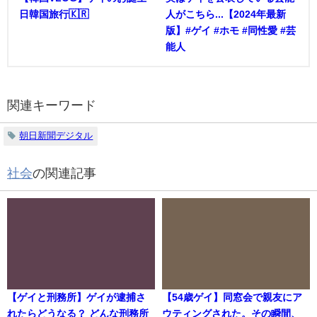
日韓国旅行🇰🇷
人がこちら...【2024年最新
版】#ゲイ #ホモ #同性愛 #芸
能人
関連キーワード
朝日新聞デジタル
社会
の関連記事
【ゲイと刑務所】ゲイが逮捕さ
【54歳ゲイ】同窓会で親友にア
れたらどうなる？ どんな刑務所
ウティングされた。その瞬間、