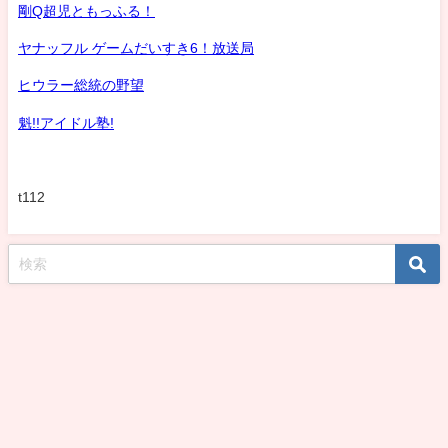
剛Q超児ともっふる！
ヤナッフル ゲームだいすき6！放送局
ヒウラー総統の野望
魁!!アイドル塾!
t112