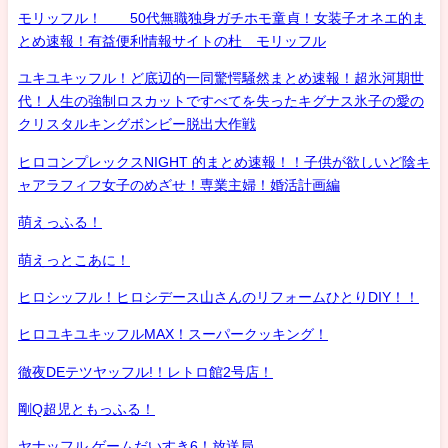
モリッフル！ 50代無職独身ガチホモ童貞！女装子オネエ的ま
とめ速報！有益便利情報サイトの杜 モリッフル
ユキユキッフル！ど底辺的一同驚愕騒然まとめ速報！超氷河期世
代！人生の強制ロスカットですべてを失ったキグナス氷子の愛の
クリスタルキングボンビー脱出大作戦
ヒロコンプレックスNIGHT 的まとめ速報！！子供が欲しいど陰キ
ャアラフィフ女子のめざせ！専業主婦！婚活計画編
萌えっふる！
萌えっとこあに！
ヒロシッフル！ヒロシデース山さんのリフォームひとりDIY！！
ヒロユキユキッフルMAX！スーパークッキング！
徹夜DEテツヤッフル!！レトロ館2号店！
剛Q超児ともっふる！
ヤナッフル ゲームだいすき6！放送局