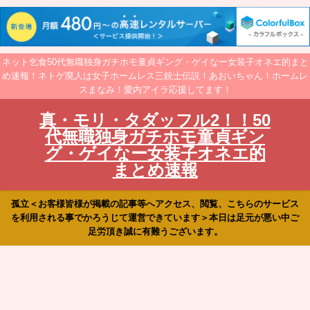
ネット乞食50代無職独身ガチホモ童貞ギング・ゲイなー女装子オネエ的まと
め速報！ネトゲ廃人は女子ホームレス三銃士伝説！あおいちゃん！ホームレ
スまなみ！愛内アイラ応援してます！
真・モリ・タダッフル2！！50
代無職独身ガチホモ童貞ギン
グ・ゲイなー女装子オネエ的
まとめ速報
孤立＜お客様皆様が掲載の記事等へアクセス、閲覧、こちらのサービス
を利用される事でかろうじて運営できています＞本日は足元が悪い中ご
足労頂き誠に有難うございます。