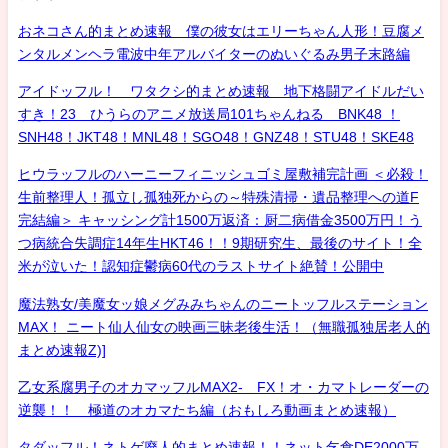
おネコさん的まとめ速報 僕の彼女はエリーちゃん人形！豆腐メ
ンタルメンヘラ電波中年アルバイターのぬいぐるみ男子末路編
アイドッフル！ ワタクシ的まとめ速報 地下格闘アイドルだい
すき！23 ひうらのアニメ放送局101ちゃんねる BNK48 ！
SNH48！JKT48！MNL48！SGO48！GNZ48！STU48！SKE48
ヒウラッフルのハーニーフィニッシュゴミ屋敷補完計画 ＜必殺！
生前整理人！孤立し孤独死からの～特殊清掃・遺品整理への道F
完結編＞ キャッシング計1500万返済：厨二病借金3500万円！う
つ病統合失調症14年生HKT46！！9期研究生、最後のサイト！全
米が泣いた！認知症鬱病60代のラストサイト絶賛！公開中
魔法熟女/美魔女ッ娘メグみみちゃんのニートッフルステーション
MAX！ ニート仙人仙女の映画三昧老後生活！（無職孤独居老人的
まとめ速報Z)]
乙女系腐男子のオカマッフルMAX2- FX！オ・カマトレーダーの
逆襲！！ 極道のオカマたち編（おもしろ動画まとめ速報）
タダッフル！ネトゲ廃人的まとめ速報！！ネット乞食DE2000万