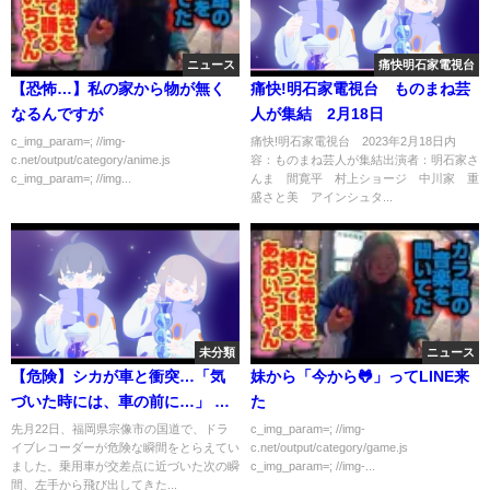
ニュース
痛快明石家電視台
【恐怖…】私の家から物が無く
痛快!明石家電視台 ものまね芸
なるんですが
人が集結 2月18日
c_img_param=; //img-
痛快!明石家電視台 2023年2月18日内
c.net/output/category/anime.js
容：ものまね芸人が集結出演者：明石家さ
c_img_param=; //img...
んま 間寛平 村上ショージ 中川家 重
盛さと美 アインシュタ...
未分類
ニュース
【危険】シカが車と衝突…「気
妹から「今から🐸」ってLINE来
づいた時には、車の前に…」 福
た
岡
先月22日、福岡県宗像市の国道で、ドラ
c_img_param=; //img-
イブレコーダーが危険な瞬間をとらえてい
c.net/output/category/game.js
ました。乗用車が交差点に近づいた次の瞬
c_img_param=; //img-...
間、左手から飛び出してきた...