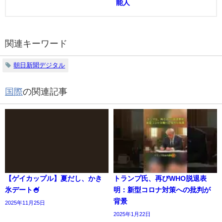
能人
関連キーワード
朝日新聞デジタル
国際
の関連記事
【ゲイカップル】夏だし、かき
トランプ氏、再びWHO脱退表
氷デート🍧
明：新型コロナ対策への批判が
背景
2025年11月25日
2025年1月22日