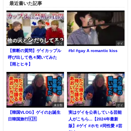
最近書いた記事
ゲイ
ゲイ
【禁断の質問】ゲイカップル
#bl #gay A romantic kiss
呼び出して色々聞いてみた
【雨とヒキ】
未分類
ゲイ
【韓国VLOG】ゲイのお誕生
実はゲイを公表している芸能
日韓国旅行🇰🇷
人がこちら...【2024年最新
版】#ゲイ #ホモ #同性愛 #芸