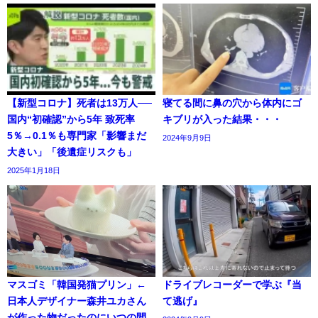
【新型コロナ】死者は13万人──
寝てる間に鼻の穴から体内にゴ
国内“初確認”から5年 致死率
キブリが入った結果・・・
5％→0.1％も専門家「影響まだ
2024年9月9日
大きい」「後遺症リスクも」
2025年1月18日
マスゴミ「韓国発猫プリン」←
ドライブレコーダーで学ぶ『当
日本人デザイナー森井ユカさん
て逃げ』
が作った物だったのにいつの間