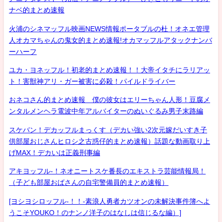
ナベ的まとめ速報
火浦のシネマッフル映画NEWS情報ポータブルの杜！オネエ管理
人オカマちゃんの鬼女的まとめ速報!オカマッフルアタックナンバ
ーハーフ
ユカ・ヨネッフル！初老的まとめ速報！！大帝イタチにラリアッ
ト！害獣神アリ・ガー被害に必殺！パイルドライバー
おネコさん的まとめ速報 僕の彼女はエリーちゃん人形！豆腐メ
ンタルメンヘラ電波中年アルバイターのぬいぐるみ男子末路編
スケバン！デカッフルまっくす（デカい強い2次元嫁だいすき子
供部屋おじさんヒロシ之古惑仔的まとめ速報）話題な動画取り上
げMAX！デカいは正義刑事編
アキヨッフル-！ネオニートスケ番長のエキストラ芸能情報局！
（子ども部屋おばさんの自宅警備員的まとめ速報）
[ヨシヨシロッフル-！！-素浪人勇者カツオンの未解決事件簿へよ
うこそYOUKO！のナンノ洋子のはなしは信じるな編）]