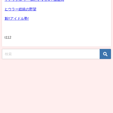
ヒウラー総統の野望
魁!!アイドル塾!
t112