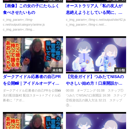
【画像】この女の子にたらふく
オーストラリア人「私の友人が
食べさせたいもの
息絶えようとしている間に、韓
国人は誰も助けず笑ってた」
c_img_param=; //img-
c_img_param=; //img-c.net/output/site/42.js
c.net/output/category/anime.js
c_img_param=; //img-c.net/...
c_img_param=; //img...
未分類
未分類
ダークアイドル応募者の自己PR
【完全ガイド】つみたてNISAの
を公開📸｜アイドルオーディシ
やさしい始め方！口座開設から
ョン『 Dark Idol 』先行配信版
投資信託の購入方法まで徹底解
ダークアイドル応募者の自己PRを公開📸
00:00 オープニング 01:08 ステップ①
先行配信版#2 配信スタート⚡️ アイドル応
つみたてNISAの口座開設 16:38 ステップ
#2が無料配信中！ #アイドル #オ
説
募者に『アポ...
②投資信託の購入方法 32:21 ステップ
ーディション #shorts
③...