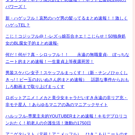
パワーズ！
新・ハゲッフル！哀愁のハゲ男の髪ってるまとめ速報！！激しく
ハゲっTEL？
こじ！コジッフル@！-レズっ娘百合ネエ！こじらせ！50独身処
女のBL腐女子的まとめ速報-
何だ！何が？真・シロッフル！！ 永遠の無職童貞- ぼっちな
ニート的まとめ速報！一生童貞上等夜露死苦！
男装スケバン女子！スケッフルまっくす！（新・ナンノひゃくし
きっ!！ビー玉のおいぬさん的まとめ速報） 話題な事件からおも
しろ動画まで取り上げまっくす
ロボットアニメ！メカと美少女キャラだいすき永遠の非リア充・
非モテ星人 ！あらゆるマニアの為のマニアックサイト
ハルッフル-専業主夫的YOUTUBERまとめ速報！キモデブロリコ
ンおたく！初老人の介護生活！激動の1750日
アニゲタレスト（元祖！アニメッフル） ひきこもりニートのオ