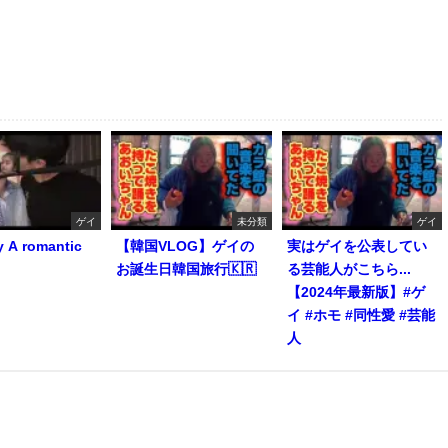
ゲイ
未分類
ゲイ
y A romantic
【韓国VLOG】ゲイの
実はゲイを公表してい
お誕生日韓国旅行🇰🇷
る芸能人がこちら...
【2024年最新版】#ゲ
イ #ホモ #同性愛 #芸能
人