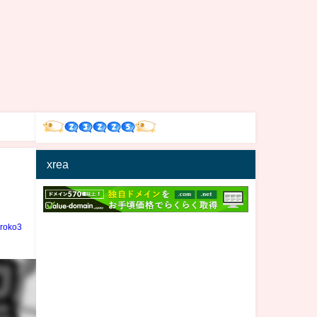
xrea
iroko3