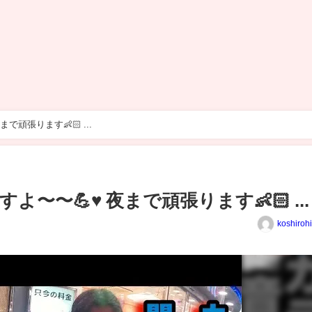
朝から映画撮影してますよ〜〜💪♥️ 夜まで頑張ります👶🏻 ...
〜💪♥️ 夜まで頑張ります👶🏻 ...
koshiroh