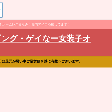
！ホームレスまなみ！愛内アイラ応援してます！
ギング・ゲイなー女装子オ
日は足元が悪い中ご足労頂き誠に有難うございます。