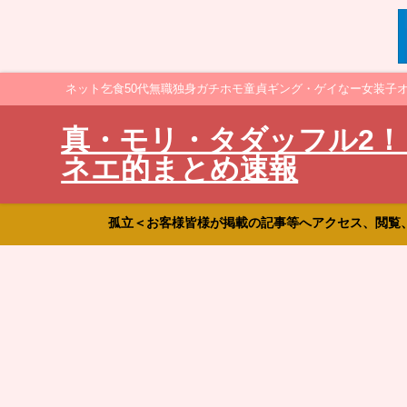
ネット乞食50代無職独身ガチホモ童貞ギング・ゲイなー女装子
真・モリ・タダッフル2！
ネエ的まとめ速報
孤立＜お客様皆様が掲載の記事等へアクセス、閲覧