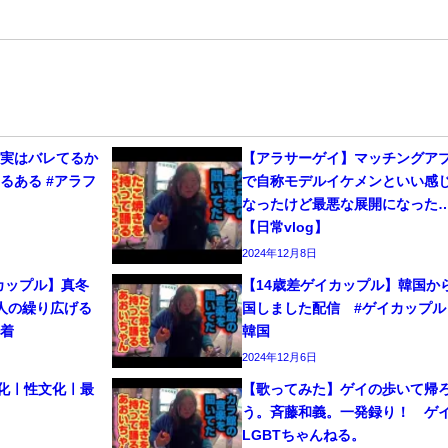
、実はバレてるか
【アラサーゲイ】マッチングア
るある #アラフ
で自称モデルイケメンといい感
なったけど最悪な展開になった
【日常vlog】
2024年12月8日
カップル】真冬
【14歳差ゲイカップル】韓国か
人の繰り広げる
国しました配信 #ゲイカップル 
密着
韓国
2024年12月6日
文化ㅣ性文化ㅣ最
【歌ってみた】ゲイの歩いて帰
う。斉藤和義。一発録り！ 
LGBTちゃんねる。