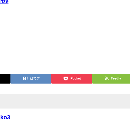
rize
はてブ
Pocket
Feedly
oko3