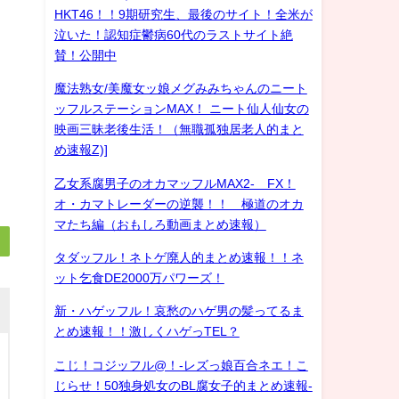
HKT46！！9期研究生、最後のサイト！全米が
泣いた！認知症鬱病60代のラストサイト絶
賛！公開中
魔法熟女/美魔女ッ娘メグみみちゃんのニート
ッフルステーションMAX！ ニート仙人仙女の
映画三昧老後生活！（無職孤独居老人的まと
め速報Z)]
乙女系腐男子のオカマッフルMAX2- FX！
オ・カマトレーダーの逆襲！！ 極道のオカ
マたち編（おもしろ動画まとめ速報）
タダッフル！ネトゲ廃人的まとめ速報！！ネ
ット乞食DE2000万パワーズ！
新・ハゲッフル！哀愁のハゲ男の髪ってるま
とめ速報！！激しくハゲっTEL？
こじ！コジッフル@！-レズっ娘百合ネエ！こ
じらせ！50独身処女のBL腐女子的まとめ速報-