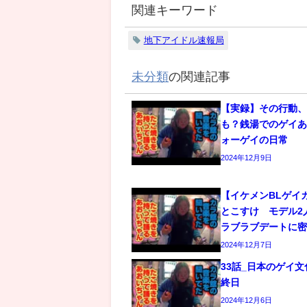
関連キーワード
地下アイドル速報局
未分類
の関連記事
【実録】その行動
も？銭湯でのゲイあ
ォーゲイの日常
2024年12月9日
【イケメンBLゲイ
とこすけ モデル2
ラブラブデートに
2024年12月7日
33話_日本のゲイ
終日
2024年12月6日