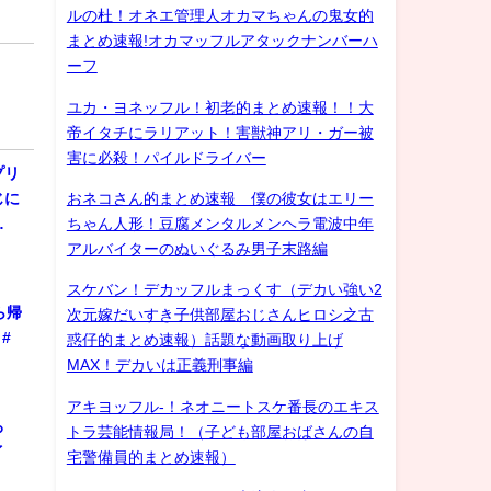
ルの杜！オネエ管理人オカマちゃんの鬼女的
まとめ速報!オカマッフルアタックナンバーハ
ーフ
ユカ・ヨネッフル！初老的まとめ速報！！大
帝イタチにラリアット！害獣神アリ・ガー被
害に必殺！パイルドライバー
プリ
じに
おネコさん的まとめ速報 僕の彼女はエリー
…
ちゃん人形！豆腐メンタルメンヘラ電波中年
アルバイターのぬいぐるみ男子末路編
スケバン！デカッフルまっくす（デカい強い2
ら帰
次元嫁だいすき子供部屋おじさんヒロシ之古
#
惑仔的まとめ速報）話題な動画取り上げ
MAX！デカいは正義刑事編
アキヨッフル-！ネオニートスケ番長のエキス
ろ
トラ芸能情報局！（子ども部屋おばさんの自
ゲイ
宅警備員的まとめ速報）