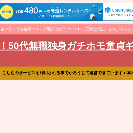
オネエ的まとめ速報！ネトゲ廃人は女子ホームレス三銃士伝説！あおいちゃん
！50代無職独身ガチホモ童貞
、こちらのサービスを利用される事でかろうじて運営できています＞本