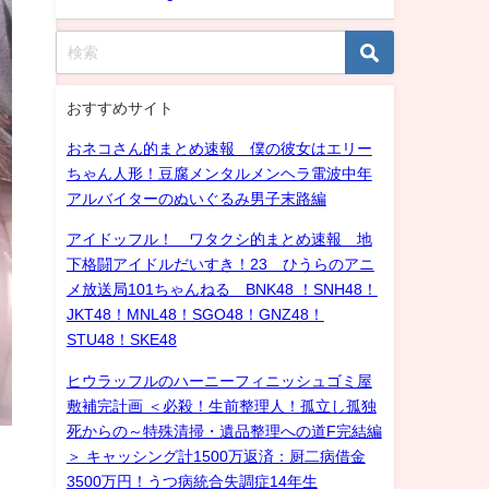
おすすめサイト
おネコさん的まとめ速報 僕の彼女はエリー
ちゃん人形！豆腐メンタルメンヘラ電波中年
アルバイターのぬいぐるみ男子末路編
アイドッフル！ ワタクシ的まとめ速報 地
下格闘アイドルだいすき！23 ひうらのアニ
メ放送局101ちゃんねる BNK48 ！SNH48！
JKT48！MNL48！SGO48！GNZ48！
STU48！SKE48
ヒウラッフルのハーニーフィニッシュゴミ屋
敷補完計画 ＜必殺！生前整理人！孤立し孤独
死からの～特殊清掃・遺品整理への道F完結編
＞ キャッシング計1500万返済：厨二病借金
3500万円！うつ病統合失調症14年生