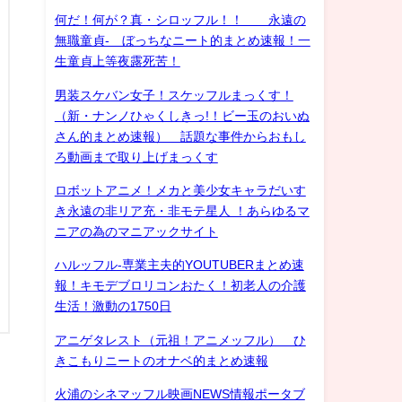
何だ！何が？真・シロッフル！！ 永遠の
無職童貞- ぼっちなニート的まとめ速報！一
生童貞上等夜露死苦！
男装スケバン女子！スケッフルまっくす！
（新・ナンノひゃくしきっ!！ビー玉のおいぬ
さん的まとめ速報） 話題な事件からおもし
ろ動画まで取り上げまっくす
ロボットアニメ！メカと美少女キャラだいす
き永遠の非リア充・非モテ星人 ！あらゆるマ
ニアの為のマニアックサイト
ハルッフル-専業主夫的YOUTUBERまとめ速
報！キモデブロリコンおたく！初老人の介護
生活！激動の1750日
アニゲタレスト（元祖！アニメッフル） ひ
きこもりニートのオナベ的まとめ速報
火浦のシネマッフル映画NEWS情報ポータブ