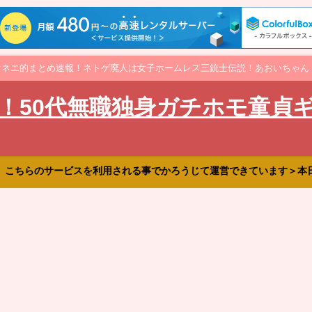
オネエ的まとめ速報！ネトゲ廃人は女子ホームレス三銃士伝説！あおいちゃん
！50代無職独身ガチホモ童貞
、こちらのサービスを利用される事でかろうじて運営できています＞本