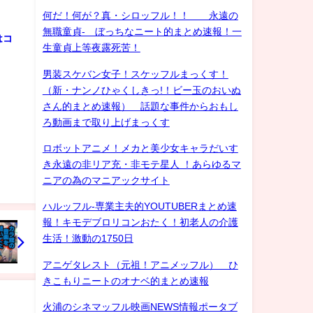
何だ！何が？真・シロッフル！！ 永遠の
無職童貞- ぼっちなニート的まとめ速報！一
はコ
生童貞上等夜露死苦！
男装スケバン女子！スケッフルまっくす！
（新・ナンノひゃくしきっ!！ビー玉のおいぬ
さん的まとめ速報） 話題な事件からおもし
ろ動画まで取り上げまっくす
ロボットアニメ！メカと美少女キャラだいす
き永遠の非リア充・非モテ星人 ！あらゆるマ
ニアの為のマニアックサイト
ハルッフル-専業主夫的YOUTUBERまとめ速
報！キモデブロリコンおたく！初老人の介護
生活！激動の1750日
アニゲタレスト（元祖！アニメッフル） ひ
きこもりニートのオナベ的まとめ速報
火浦のシネマッフル映画NEWS情報ポータブ