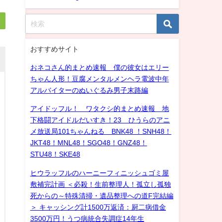
おすすめサイト
おネコさん的まとめ速報 僕の彼女はエリー
ちゃん人形！豆腐メンタルメンヘラ電波中年
アルバイターのぬいぐるみ男子末路編
アイドッフル！ ワタクシ的まとめ速報 地
下格闘アイドルだいすき！23 ひうらのアニ
メ放送局101ちゃんねる BNK48 ！SNH48！
JKT48！MNL48！SGO48！GNZ48！
STU48！SKE48
ヒウラッフルのハーニーフィニッシュゴミ屋
敷補完計画 ＜必殺！生前整理人！孤立し孤独
死からの～特殊清掃・遺品整理への道F完結編
＞ キャッシング計1500万返済：厨二病借金
3500万円！うつ病統合失調症14年生