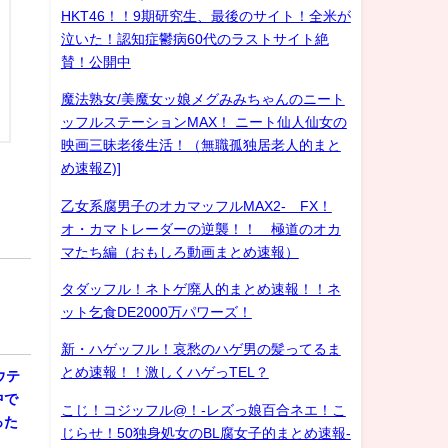
HKT46！！9期研究生、最後のサイト！全米が
泣いた！認知症鬱病60代のラストサイト絶
賛！公開中
魔法熟女/美魔女ッ娘メグみみちゃんのニート
ッフルステーションMAX！ ニート仙人仙女の
映画三昧老後生活！（無職孤独居老人的まと
め速報Z)]
乙女系腐男子のオカマッフルMAX2- FX！
オ・カマトレーダーの逆襲！！ 極道のオカ
マたち編（おもしろ動画まとめ速報）
タダッフル！ネトゲ廃人的まとめ速報！！ネ
ット乞食DE2000万パワーズ！
新・ハゲッフル！哀愁のハゲ男の髪ってるま
とめ速報！！激しくハゲっTEL？
ウテ
中で
こじ！コジッフル@！-レズっ娘百合ネエ！こ
った
じらせ！50独身処女のBL腐女子的まとめ速報-