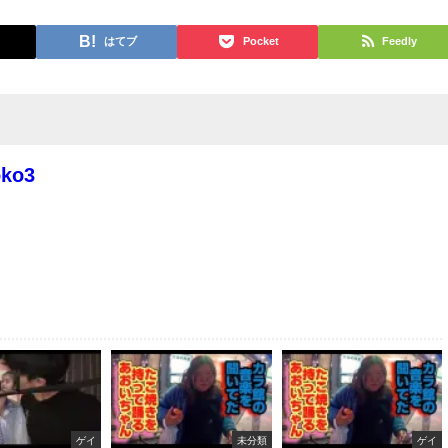
はてブ
Pocket
Feedly
oko3
ゲイ
未分類
ゲイ