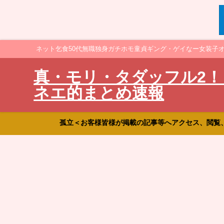
ネット乞食50代無職独身ガチホモ童貞ギング・ゲイなー女装子
真・モリ・タダッフル2！
ネエ的まとめ速報
孤立＜お客様皆様が掲載の記事等へアクセス、閲覧