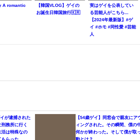
y A romantic
【韓国VLOG】ゲイの
実はゲイを公表してい
お誕生日韓国旅行🇰🇷
る芸能人がこちら...
【2024年最新版】#ゲ
イ #ホモ #同性愛 #芸能
人
ゲイが逮捕された
【54歳ゲイ】同窓会で親友にア
な刑務所に行く
ィングされた。その瞬間、僕の
生活は特殊なの
何かが終わった。そして僕が取
てもらった
動とは？