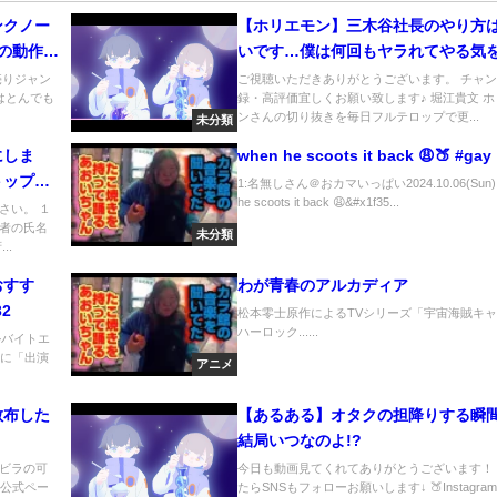
ンクノー
【ホリエモン】三木谷社長のやり方
の動作検
いです…僕は何回もヤラれてやる気
だった！
しました。パクり方がエグいです【N
売りジャン
ご視聴いただきありがとうございます。 チャ
はとんでも
録・高評価宜しくお願い致します♪ 堀江貴文 
立花孝志 堀江貴文 ガーシーch 切り
.
ンさんの切り抜きを毎日フルテロップで更...
未分類
ろゆき 楽天】
にしま
when he scoots it back 😩🍑 #gay
トップで
1:名無しさん＠おカマいっぱい2024.10.06(Sun) 
he scoots it back 😩&#x1f35...
さい。 １
者の氏名
未分類
..
おすす
わが青春のアルカディア
2
松本零士原作によるTVシリーズ「宇宙海賊キ
ハーロック......
ルバイトエ
らに「出演
アニメ
散布した
【あるある】オタクの担降りする瞬
結局いつなのよ!?
ビラの可
今日も動画見てくれてありがとうございます！
om公式ペー
たらSNSもフォローお願いします↓ 🍑Instagram