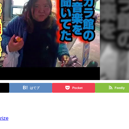
はてブ
Pocket
Feedly
rize