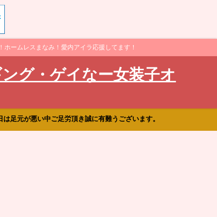
！ホームレスまなみ！愛内アイラ応援してます！
ギング・ゲイなー女装子オ
日は足元が悪い中ご足労頂き誠に有難うございます。