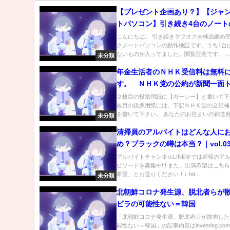
【プレゼント企画あり？】【ジャ
トパソコン】引き続き4台のノート
証。うち1台は大量の＠＠＠＠入り
こんにちは。 引き続きヤフオク未検品纏め
クノートパソコンの動作検証です。うち1台
【閲覧注意】
ないものが入ってました。閲覧注意です。 ..
未分類
年金生活者のＮＨＫ受信料は無料
す。 ＮＨＫ党の公約が新聞一面
取り上げられています。
２枚目の投票用紙に【ガーシー】と書いて下
枚目の投票用紙には、下記ＮＨＫ党の立候補
を書いて下さい。 あなたのお住まいの都道府.
未分類
清掃員のアルバイトはどんな人に
め？ブラックの噂は本当？｜vol.03
アルバイトチャンネルLINE＠では皆様のア
ピソードを募集中!!! また、出演希望はこち
希望」とお送りください！↓ htt...
未分類
北朝鮮コロナ発生源、脱北者らが
ビラの可能性ない＝韓国
「北朝鮮コロナ発生源、脱北者らが散布した
能性ない＝韓国」の記事内容はinvesting.c