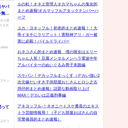
ルの杜！オネエ管理人オカマちゃんの鬼女的
はヤバ
まとめ速報!オカマッフルアタックナンバーハ
を無く
ーフ
HK党
ンネル登
ホリエモ
抜き ひ
ユカ・ヨネッフル！初老的まとめ速報！！大
帝イタチにラリアット！害獣神アリ・ガー被
害に必殺！パイルドライバー
when
おネコさん的まとめ速報 僕の彼女はエリー
ちゃん人形！豆腐メンタルメンヘラ電波中年
アルバイターのぬいぐるみ男子末路編
スケバン！デカッフルまっくす（デカい強い2
ャプテン
次元嫁だいすき子供部屋おじさんヒロシ之古
惑仔的まとめ速報）話題な動画取り上げ
MAX！デカいは正義刑事編
アキヨッフル-！ネオニートスケ番長のエキス
間って
トラ芸能情報局！（子ども部屋おばさんの自
宅警備員的まとめ速報）
 よかっ