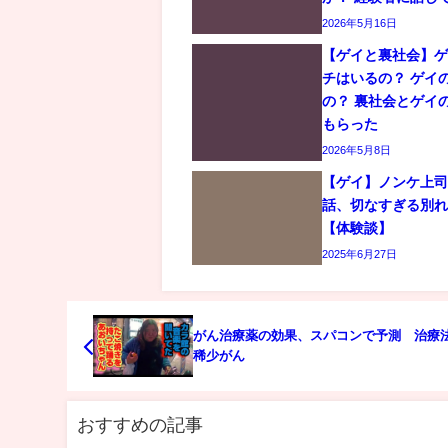
2026年5月16日
【ゲイと裏社会】
チはいるの？ ゲイ
の？ 裏社会とゲイ
もらった
2026年5月8日
【ゲイ】ノンケ上
話、切なすぎる別
【体験談】
2025年6月27日
がん治療薬の効果、スパコンで予測 治療
稀少がん
おすすめの記事