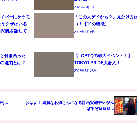
2026年5月10日
ゲイバーにケツモ
「この人ゲイかも？」見分け方
のヤクザはいる
コ！【10の特徴】
の関係を話して
2026年1月9日
司と付き合った
【LGBTQの最大イベント！】
れの理由とは？
TOKYO PRIDE大潜入！
2025年6月23日
法ない
おはよ！ 綺麗なお姉さんになる計画実施中✨ がん
ばるぞ🐰🐰🐰...