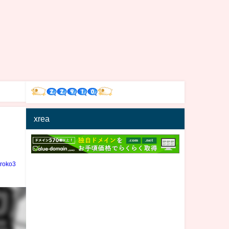
xrea
iroko3