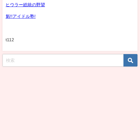
ヒウラー総統の野望
魁!!アイドル塾!
t112