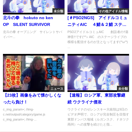
未分類
その他アイドル情報
北斗の拳 hokuto no ken
[＃PSO2NGS] アイドルコミュ
OP SILENT SURVIVOR
ニティAIC∞ ４鯖＆２鯖 ステー
ジライブ 生配信！
北斗の拳 オープニング サイレントサバ
PSO2アイドルコミュAIC∞ 創設者の†葵
イバー...
神音†です(^^♪ AIC∞のステージライブの
模様を配信するのが主となってます(*'ω'*)
...
ニュース
未分類
【23枚】画像をみて懐かしくな
【速報】ロシア軍、東部攻撃継
ったら負け！
続 ウクライナ侵攻
c_img_param=; //img-
ウクライナのゼレンスキー大統領は9日の
c.net/output/category/game.js
ビデオ声明で、ロシアが完全制圧を目指す
c_img_param=; //img-...
東部ドンバス地域（ルガンスク、ドネツク
両州）への攻撃を続けたと指...