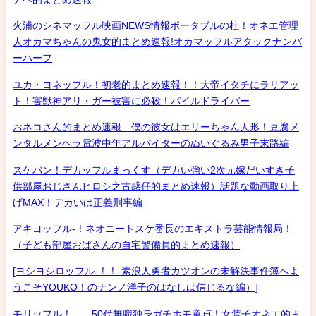
火浦のシネマッフル映画NEWS情報ポータブルの杜！オネエ管理
人オカマちゃんの鬼女的まとめ速報!オカマッフルアタックナンバ
ーハーフ
ユカ・ヨネッフル！初老的まとめ速報！！大帝イタチにラリアッ
ト！害獣神アリ・ガー被害に必殺！パイルドライバー
おネコさん的まとめ速報 僕の彼女はエリーちゃん人形！豆腐メ
ンタルメンヘラ電波中年アルバイターのぬいぐるみ男子末路編
スケバン！デカッフルまっくす（デカい強い2次元嫁だいすき子
供部屋おじさんヒロシ之古惑仔的まとめ速報）話題な動画取り上
げMAX！デカいは正義刑事編
アキヨッフル-！ネオニートスケ番長のエキストラ芸能情報局！
（子ども部屋おばさんの自宅警備員的まとめ速報）
[ヨシヨシロッフル-！！-素浪人勇者カツオンの未解決事件簿へよ
うこそYOUKO！のナンノ洋子のはなしは信じるな編）]
モリッフル！ 50代無職独身ガチホモ童貞！女装子オネエ的ま