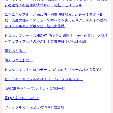
とめ速報！有益便利情報サイトの杜 モリッフル
ユキユキッフル！ど底辺的一同驚愕騒然まとめ速報！超氷河期世
代！人生の強制ロスカットですべてを失ったキグナス氷子の愛の
クリスタルキングボンビー脱出大作戦
ヒロコンプレックスNIGHT 的まとめ速報！！子供が欲しいど陰キ
ャアラフィフ女子のめざせ！専業主婦！婚活計画編
萌えっふる！
萌えっとこあに！
ヒロシッフル！ヒロシデース山さんのリフォームひとりDIY！！
ヒロユキユキッフルMAX！スーパークッキング！
徹夜DEテツヤッフル!！レトロ館2号店！
剛Q超児ともっふる！
ヤナッフル ゲームだいすき6！放送局