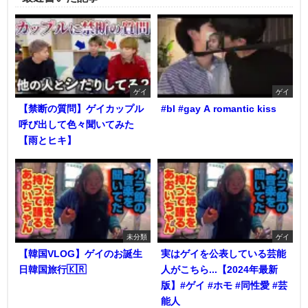
ゲイ
ゲイ
【禁断の質問】ゲイカップル
#bl #gay A romantic kiss
呼び出して色々聞いてみた
【雨とヒキ】
未分類
ゲイ
【韓国VLOG】ゲイのお誕生
実はゲイを公表している芸能
日韓国旅行🇰🇷
人がこちら...【2024年最新
版】#ゲイ #ホモ #同性愛 #芸
能人