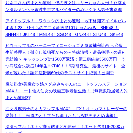
おネコさん的まとめ速報 僕の彼女はエリーちゃん人形！豆腐メ
ンタルメンヘラ電波中年アルバイターのぬいぐるみ男子末路編
アイドッフル！ ワタクシ的まとめ速報 地下格闘アイドルだい
すき！23 ひうらのアニメ放送局101ちゃんねる BNK48 ！
SNH48！JKT48！MNL48！SGO48！GNZ48！STU48！SKE48
ヒウラッフルのハーニーフィニッシュゴミ屋敷補完計画 ＜必殺！
生前整理人！孤立し孤独死からの～特殊清掃・遺品整理への道F
完結編＞ キャッシング計1500万返済：厨二病借金3500万円！う
つ病統合失調症14年生HKT46！！9期研究生、最後のサイト！全
米が泣いた！認知症鬱病60代のラストサイト絶賛！公開中
魔法熟女/美魔女ッ娘メグみみちゃんのニートッフルステーション
MAX！ ニート仙人仙女の映画三昧老後生活！（無職孤独居老人的
まとめ速報Z)]
乙女系腐男子のオカマッフルMAX2- FX！オ・カマトレーダーの
逆襲！！ 極道のオカマたち編（おもしろ動画まとめ速報）
タダッフル！ネトゲ廃人的まとめ速報！！ネット乞食DE2000万