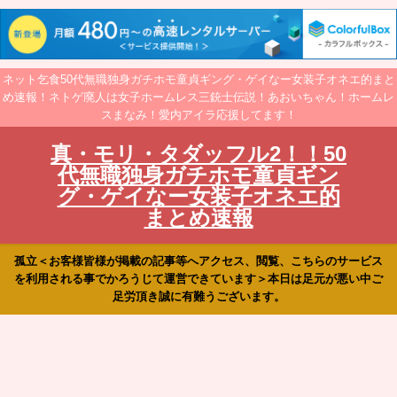
ネット乞食50代無職独身ガチホモ童貞ギング・ゲイなー女装子オネエ的まと
め速報！ネトゲ廃人は女子ホームレス三銃士伝説！あおいちゃん！ホームレ
スまなみ！愛内アイラ応援してます！
真・モリ・タダッフル2！！50
代無職独身ガチホモ童貞ギン
グ・ゲイなー女装子オネエ的
まとめ速報
孤立＜お客様皆様が掲載の記事等へアクセス、閲覧、こちらのサービス
を利用される事でかろうじて運営できています＞本日は足元が悪い中ご
足労頂き誠に有難うございます。