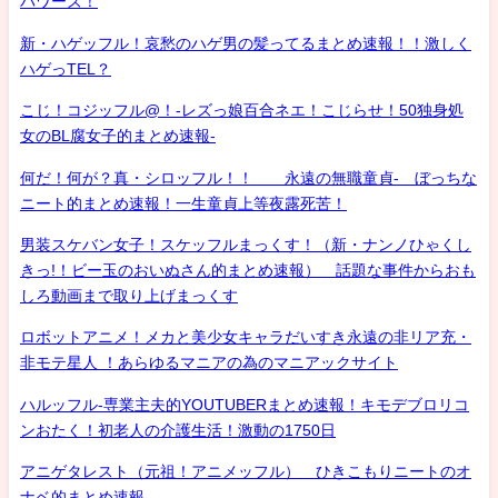
パワーズ！
新・ハゲッフル！哀愁のハゲ男の髪ってるまとめ速報！！激しく
ハゲっTEL？
こじ！コジッフル@！-レズっ娘百合ネエ！こじらせ！50独身処
女のBL腐女子的まとめ速報-
何だ！何が？真・シロッフル！！ 永遠の無職童貞- ぼっちな
ニート的まとめ速報！一生童貞上等夜露死苦！
男装スケバン女子！スケッフルまっくす！（新・ナンノひゃくし
きっ!！ビー玉のおいぬさん的まとめ速報） 話題な事件からおも
しろ動画まで取り上げまっくす
ロボットアニメ！メカと美少女キャラだいすき永遠の非リア充・
非モテ星人 ！あらゆるマニアの為のマニアックサイト
ハルッフル-専業主夫的YOUTUBERまとめ速報！キモデブロリコ
ンおたく！初老人の介護生活！激動の1750日
アニゲタレスト（元祖！アニメッフル） ひきこもりニートのオ
ナベ的まとめ速報