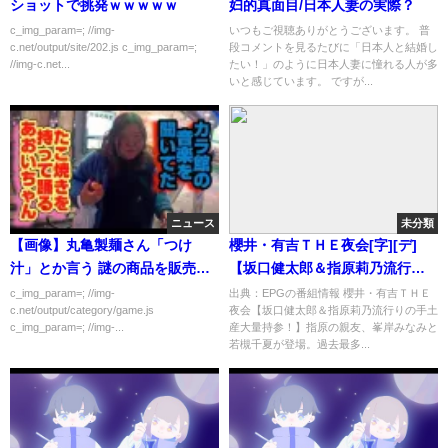
ショットで挑発ｗｗｗｗｗ
妇的真面目/日本人妻の実際？
c_img_param=; //img-
いつもご視聴ありがとうございます。 普
c.net/output/site/202.js c_img_param=;
段コメントを見るたびに「日本人と結婚し
//img-c.net...
たい！」のように日本人妻に憧れる人が多
いと感じています。 ですが...
ニュース
未分類
【画像】丸亀製麺さん「つけ
櫻井・有吉ＴＨＥ夜会[字][デ]
汁」とか言う 謎の商品を販売し
【坂口健太郎＆指原莉乃流行り
てしまうｗｗｗｗｗｗ
の手土産大量持参！】 …の番組
c_img_param=; //img-
出典：EPGの番組情報 櫻井・有吉ＴＨＥ
c.net/output/category/game.js
夜会【坂口健太郎＆指原莉乃流行りの手土
内容解析まとめ
c_img_param=; //img-...
産大量持参！】指原の親友、峯岸みなみと
若槻千夏が登場。過去最多...