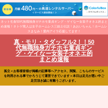
ネット乞食50代無職独身ガチホモ童貞ギング・ゲイなー女装子オネエ的まと
め速報！ネトゲ廃人は女子ホームレス三銃士伝説！あおいちゃん！ホームレ
スまなみ！愛内アイラ応援してます！
真・モリ・タダッフル2！！50
代無職独身ガチホモ童貞ギン
グ・ゲイなー女装子オネエ的
まとめ速報
孤立＜お客様皆様が掲載の記事等へアクセス、閲覧、こちらのサービス
を利用される事でかろうじて運営できています＞本日は足元が悪い中ご
足労頂き誠に有難うございます。