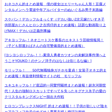
おネコさん的まとめ速報 僕の彼女はエリーちゃん人形！豆腐メ
ンタルメンヘラ電波中年アルバイターのぬいぐるみ男子末路編
スケバン！デカッフルまっくす（デカい強い2次元嫁だいすき子
供部屋おじさんヒロシ之古惑仔的まとめ速報）話題な動画取り上
げMAX！デカいは正義刑事編
アキヨッフル-！ネオニートスケ番長のエキストラ芸能情報局！
（子ども部屋おばさんの自宅警備員的まとめ速報）
[ヨシヨシロッフル-！！-素浪人勇者カツオンの未解決事件簿へよ
うこそYOUKO！のナンノ洋子のはなしは信じるな編）]
モリッフル！ 50代無職独身ガチホモ童貞！女装子オネエ的ま
とめ速報！有益便利情報サイトの杜 モリッフル
ユキユキッフル！ど底辺的一同驚愕騒然まとめ速報！超氷河期世
代！人生の強制ロスカットですべてを失ったキグナス氷子の愛の
クリスタルキングボンビー脱出大作戦
ヒロコンプレックスNIGHT 的まとめ速報！！子供が欲しいど陰キ
ャアラフィフ女子のめざせ！専業主婦！婚活計画編