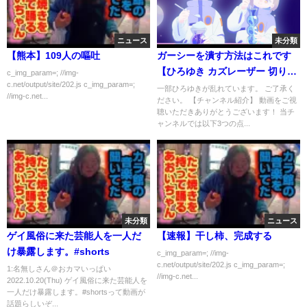
ニュース
未分類
【熊本】109人の嘔吐
ガーシーを潰す方法はこれです
【ひろゆき カズレーザー 切り抜
c_img_param=; //img-
c.net/output/site/202.js c_img_param=;
き 質問ゼメナール 夜な夜な生配
一部ひろゆきが乱れています。 ご了承く
//img-c.net...
ださい。 【チャンネル紹介】 動画をご視
信 】
聴いただきありがとうございます！ 当チ
ャンネルでは以下3つの点...
未分類
ニュース
ゲイ風俗に来た芸能人を一人だ
【速報】干し柿、完成する
け暴露します。#shorts
c_img_param=; //img-
c.net/output/site/202.js c_img_param=;
1:名無しさん＠おカマいっぱい
//img-c.net...
2022.10.20(Thu) ゲイ風俗に来た芸能人を
一人だけ暴露します。#shortsって動画が
話題らしいぞ...