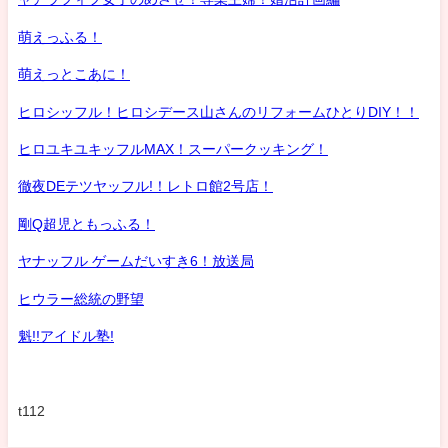
萌えっふる！
萌えっとこあに！
ヒロシッフル！ヒロシデース山さんのリフォームひとりDIY！！
ヒロユキユキッフルMAX！スーパークッキング！
徹夜DEテツヤッフル!！レトロ館2号店！
剛Q超児ともっふる！
ヤナッフル ゲームだいすき6！放送局
ヒウラー総統の野望
魁!!アイドル塾!
t112