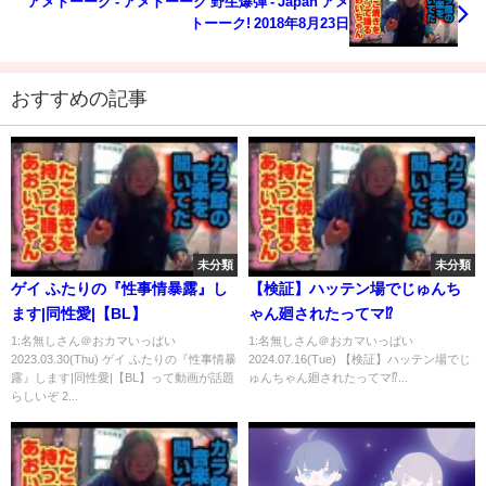
アメトーーク - アメトーーク 野生爆弾 - Japan アメ
トーーク! 2018年8月23日
おすすめの記事
未分類
未分類
ゲイ ふたりの『性事情暴露』し
【検証】ハッテン場でじゅんち
ます|同性愛|【BL】
ゃん廻されたってマ⁉️
1:名無しさん＠おカマいっぱい
1:名無しさん＠おカマいっぱい
2023.03.30(Thu) ゲイ ふたりの『性事情暴
2024.07.16(Tue) 【検証】ハッテン場でじ
露』します|同性愛|【BL】って動画が話題
ゅんちゃん廻されたってマ⁉️...
らしいぞ 2...