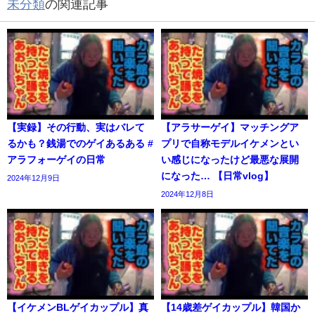
未分類
の関連記事
【実録】その行動、実はバレて
【アラサーゲイ】マッチングア
るかも？銭湯でのゲイあるある #
プリで自称モデルイケメンとい
アラフォーゲイの日常
い感じになったけど最悪な展開
になった… 【日常vlog】
2024年12月9日
2024年12月8日
【イケメンBLゲイカップル】真
【14歳差ゲイカップル】韓国か