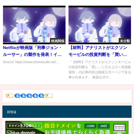
映画関係
未分類
Netflixが映画版「刑事ジョン・
【材料】アナリストがエクソン
ルーサー」の製作を発表！イド
モービルの投資判断を「買い」
リス・エルバ、シンシア・エリ
に引き上げ＝米国株個別
Source: https://www.cinemacafe.net/...
「【材料】アナリストがエクソンモービル
の投資判断を「買い」に引き上げ＝米国株
ヴォら出演
個別」の記事内容は株探公式ページで見る
事が出来ます。 株探公式サ...
xrea