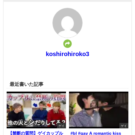
koshirohiroko3
最近書いた記事
ゲイ
ゲイ
【禁断の質問】ゲイカップル
#bl #gay A romantic kiss