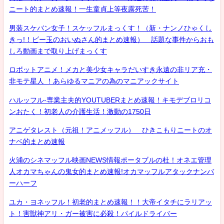
ニート的まとめ速報！一生童貞上等夜露死苦！
男装スケバン女子！スケッフルまっくす！（新・ナンノひゃくし
きっ!！ビー玉のおいぬさん的まとめ速報） 話題な事件からおも
しろ動画まで取り上げまっくす
ロボットアニメ！メカと美少女キャラだいすき永遠の非リア充・
非モテ星人 ！あらゆるマニアの為のマニアックサイト
ハルッフル-専業主夫的YOUTUBERまとめ速報！キモデブロリコ
ンおたく！初老人の介護生活！激動の1750日
アニゲタレスト（元祖！アニメッフル） ひきこもりニートのオ
ナベ的まとめ速報
火浦のシネマッフル映画NEWS情報ポータブルの杜！オネエ管理
人オカマちゃんの鬼女的まとめ速報!オカマッフルアタックナンバ
ーハーフ
ユカ・ヨネッフル！初老的まとめ速報！！大帝イタチにラリアッ
ト！害獣神アリ・ガー被害に必殺！パイルドライバー