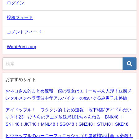
ログイン
投稿フィード
コメントフィード
WordPress.org
おすすめサイト
おネコさん的まとめ速報 僕の彼女はエリーちゃん人形！豆腐メ
ンタルメンヘラ電波中年アルバイターのぬいぐるみ男子末路編
アイドッフル！ ワタクシ的まとめ速報 地下格闘アイドルだい
すき！23 ひうらのアニメ放送局101ちゃんねる BNK48 ！
SNH48！JKT48！MNL48！SGO48！GNZ48！STU48！SKE48
ヒウラッフルのハーニーフィニッシュゴミ屋敷補完計画 ＜必殺！