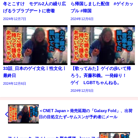
冬とこすけ モデル2人の繰り広
ら帰国しました配信 #ゲイカッ
げるラブラブデートに密着
プル #韓国
2024年12月7日
2024年12月6日
33話_日本のゲイ文化ㅣ性文化ㅣ
【歌ってみた】ゲイの歩いて帰
最終日
ろう。斉藤和義。一発録り！
ゲイ LGBTちゃんねる。
2024年12月6日
2024年12月5日
＜CNET Japan＞発売延期の「Galaxy Fold」、出荷
日の目処立たず--サムスンが予約者にメール