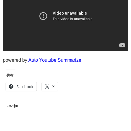
powered by
Auto Youtube Summarize
共有:
Facebook
X
いいね: