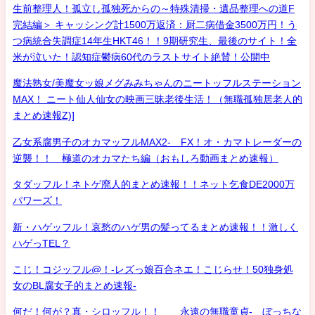
生前整理人！孤立し孤独死からの～特殊清掃・遺品整理への道F
完結編＞ キャッシング計1500万返済：厨二病借金3500万円！う
つ病統合失調症14年生HKT46！！9期研究生、最後のサイト！全
米が泣いた！認知症鬱病60代のラストサイト絶賛！公開中
魔法熟女/美魔女ッ娘メグみみちゃんのニートッフルステーション
MAX！ ニート仙人仙女の映画三昧老後生活！（無職孤独居老人的
まとめ速報Z)]
乙女系腐男子のオカマッフルMAX2- FX！オ・カマトレーダーの
逆襲！！ 極道のオカマたち編（おもしろ動画まとめ速報）
タダッフル！ネトゲ廃人的まとめ速報！！ネット乞食DE2000万
パワーズ！
新・ハゲッフル！哀愁のハゲ男の髪ってるまとめ速報！！激しく
ハゲっTEL？
こじ！コジッフル@！-レズっ娘百合ネエ！こじらせ！50独身処
女のBL腐女子的まとめ速報-
何だ！何が？真・シロッフル！！ 永遠の無職童貞- ぼっちな