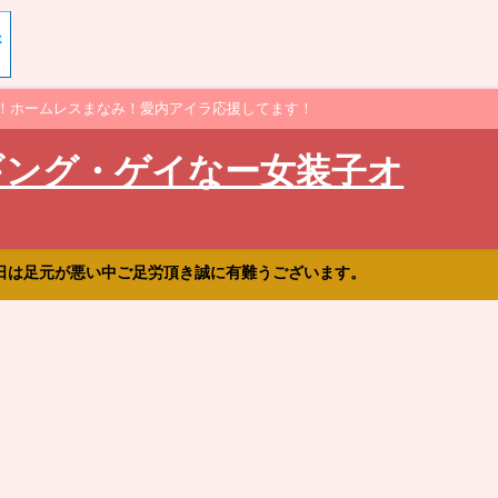
！ホームレスまなみ！愛内アイラ応援してます！
ギング・ゲイなー女装子オ
日は足元が悪い中ご足労頂き誠に有難うございます。