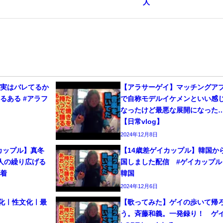
人
、実はバレてるか
【アラサーゲイ】マッチングア
るある #アラフ
で自称モデルイケメンといい感
なったけど最悪な展開になった
【日常vlog】
2024年12月8日
カップル】真冬
【14歳差ゲイカップル】韓国か
人の繰り広げる
国しました配信 #ゲイカップル 
密着
韓国
2024年12月6日
文化ㅣ性文化ㅣ最
【歌ってみた】ゲイの歩いて帰
う。斉藤和義。一発録り！ 