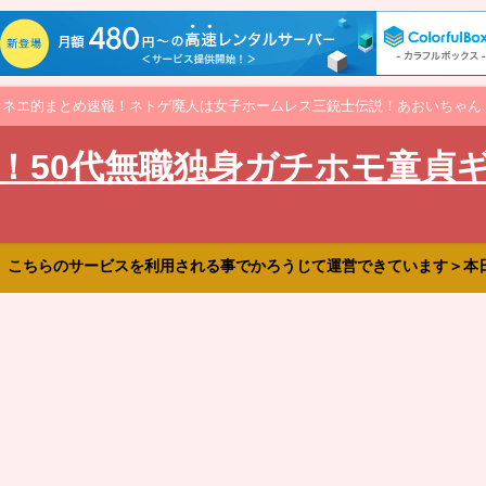
オネエ的まとめ速報！ネトゲ廃人は女子ホームレス三銃士伝説！あおいちゃん
！50代無職独身ガチホモ童貞
、こちらのサービスを利用される事でかろうじて運営できています＞本