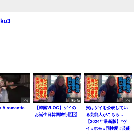
oko3
ゲイ
未分類
ゲイ
y A romantic
【韓国VLOG】ゲイの
実はゲイを公表してい
お誕生日韓国旅行🇰🇷
る芸能人がこちら...
【2024年最新版】#ゲ
イ #ホモ #同性愛 #芸能