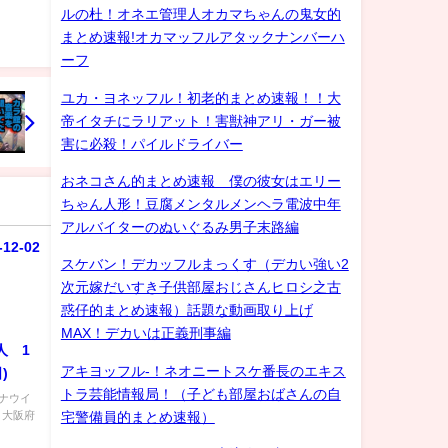
ルの杜！オネエ管理人オカマちゃんの鬼女的
まとめ速報!オカマッフルアタックナンバーハ
ーフ
ユカ・ヨネッフル！初老的まとめ速報！！大
帝イタチにラリアット！害獣神アリ・ガー被
害に必殺！パイルドライバー
おネコさん的まとめ速報 僕の彼女はエリー
ちゃん人形！豆腐メンタルメンヘラ電波中年
アルバイターのぬいぐるみ男子末路編
-12-02
スケバン！デカッフルまっくす（デカい強い2
次元嫁だいすき子供部屋おじさんヒロシ之古
惑仔的まとめ速報）話題な動画取り上げ
MAX！デカいは正義刑事編
人 1
アキヨッフル-！ネオニートスケ番長のエキス
)
トラ芸能情報局！（子ども部屋おばさんの自
ナウイ
 大阪府
宅警備員的まとめ速報）