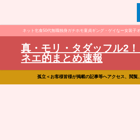
ネット乞食50代無職独身ガチホモ童貞ギング・ゲイなー女装子
真・モリ・タダッフル2！
ネエ的まとめ速報
孤立＜お客様皆様が掲載の記事等へアクセス、閲覧