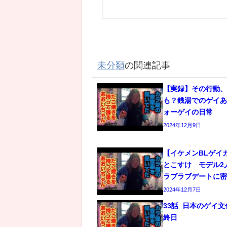
未分類
の関連記事
【実録】その行動
も？銭湯でのゲイあ
ォーゲイの日常
2024年12月9日
【イケメンBLゲイ
とこすけ モデル2
ラブラブデートに
2024年12月7日
33話_日本のゲイ
終日