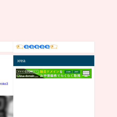
xrea
iroko3