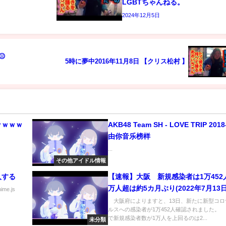
LGBTちゃんねる。
2024年12月5日
😐
5時に夢中2016年11月8日 【クリス松村 】
ｗｗｗｗ
AKB48 Team SH - LOVE TRIP 2018
由你音乐榜样
...
その他アイドル情報
人する
【速報】大阪 新規感染者は1万452
万人超は約5カ月ぶり(2022年7月13日
nime.js
大阪府によりますと、13日、新たに新型コロ
ルスへの感染者が1万452人確認されました。
で新規感染者数が1万人を上回るのは2...
未分類