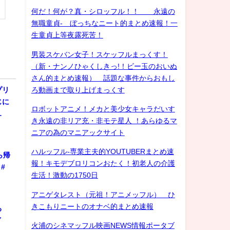
何だ！何が？真・シロッフル！！ 永遠の
無職童貞- ぼっちなニート的まとめ速報！一
生童貞上等夜露死苦！
男装スケバン女子！スケッフルまっくす！
（新・ナンノひゃくしきっ!！ビー玉のおいぬ
さん的まとめ速報） 話題な事件からおもし
ろ動画まで取り上げまっくす
プリ
じに
ロボットアニメ！メカと美少女キャラだいす
…
き永遠の非リア充・非モテ星人 ！あらゆるマ
ニアの為のマニアックサイト
ハルッフル-専業主夫的YOUTUBERまとめ速
ら帰
報！キモデブロリコンおたく！初老人の介護
#
生活！激動の1750日
アニゲタレスト（元祖！アニメッフル） ひ
きこもりニートのオナベ的まとめ速報
ろ
ゲイ
火浦のシネマッフル映画NEWS情報ポータブ