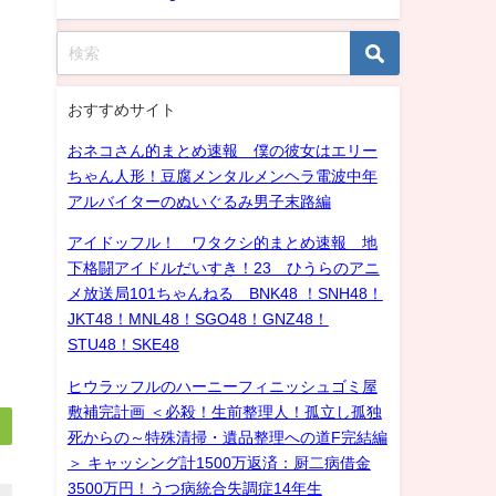
おすすめサイト
おネコさん的まとめ速報 僕の彼女はエリー
ちゃん人形！豆腐メンタルメンヘラ電波中年
アルバイターのぬいぐるみ男子末路編
アイドッフル！ ワタクシ的まとめ速報 地
下格闘アイドルだいすき！23 ひうらのアニ
メ放送局101ちゃんねる BNK48 ！SNH48！
JKT48！MNL48！SGO48！GNZ48！
STU48！SKE48
ヒウラッフルのハーニーフィニッシュゴミ屋
敷補完計画 ＜必殺！生前整理人！孤立し孤独
死からの～特殊清掃・遺品整理への道F完結編
＞ キャッシング計1500万返済：厨二病借金
3500万円！うつ病統合失調症14年生