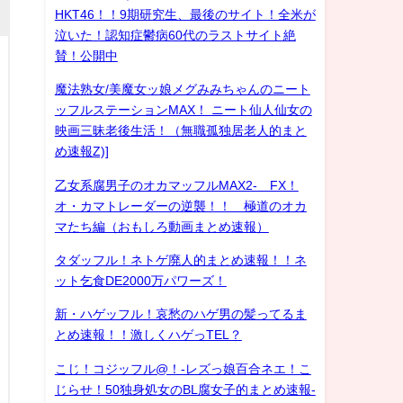
HKT46！！9期研究生、最後のサイト！全米が
泣いた！認知症鬱病60代のラストサイト絶
賛！公開中
魔法熟女/美魔女ッ娘メグみみちゃんのニート
ッフルステーションMAX！ ニート仙人仙女の
映画三昧老後生活！（無職孤独居老人的まと
め速報Z)]
乙女系腐男子のオカマッフルMAX2- FX！
オ・カマトレーダーの逆襲！！ 極道のオカ
マたち編（おもしろ動画まとめ速報）
タダッフル！ネトゲ廃人的まとめ速報！！ネ
ット乞食DE2000万パワーズ！
新・ハゲッフル！哀愁のハゲ男の髪ってるま
とめ速報！！激しくハゲっTEL？
こじ！コジッフル@！-レズっ娘百合ネエ！こ
じらせ！50独身処女のBL腐女子的まとめ速報-