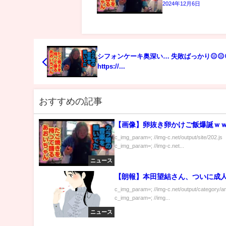
2024年12月6日
シフォンケーキ奥深い… 失敗ばっかり😐😐
https://...
おすすめの記事
【画像】卵抜き卵かけご飯爆誕ｗ
c_img_param=; //img-c.net/output/site/202.js
c_img_param=; //img-c.net...
ニュース
【朗報】本田望結さん、ついに成
c_img_param=; //img-c.net/output/category/a
c_img_param=; //img...
ニュース