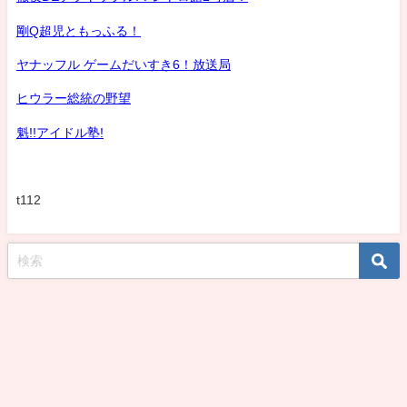
剛Q超児ともっふる！
ヤナッフル ゲームだいすき6！放送局
ヒウラー総統の野望
魁!!アイドル塾!
t112