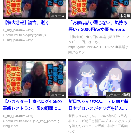
ニュース
未分類
【特大悲報】諭吉、逝く
「お前は話が通じない、気持ち
悪い」3000円A●女優 #shorts
c_img_param=; //img-
c.net/output/category/game.js
【街録ch】 ◆今回の本編（新宿野生イン
c_img_param=; //img-...
タビュー回）はこちら！
https://youtu.be/SRc1DTT3Rac ◆裏話が
聞けるオン...
ニュース
バラエティ動画
【バカッター】食べログ4.58の
新日ちゃんぴおん。 テレ朝と新
高級レストラン、客の顔面にモ
日本プロレスがタッグを組んだ
ンブランをぶっかけ
プロレスバラエティ 3月17日
c_img_param=; //img-
新日ちゃんぴおん。 2023年3月17日内
c.net/output/site/202.js c_img_param=;
容：テレビ朝日と新日本プロレスがタッグ
//img-c.net...
を組んだバラエティ番組出演者：三谷紬
ほか......