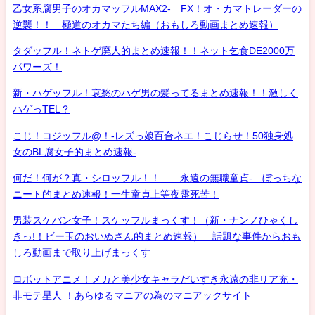
乙女系腐男子のオカマッフルMAX2- FX！オ・カマトレーダーの
逆襲！！ 極道のオカマたち編（おもしろ動画まとめ速報）
タダッフル！ネトゲ廃人的まとめ速報！！ネット乞食DE2000万
パワーズ！
新・ハゲッフル！哀愁のハゲ男の髪ってるまとめ速報！！激しく
ハゲっTEL？
こじ！コジッフル@！-レズっ娘百合ネエ！こじらせ！50独身処
女のBL腐女子的まとめ速報-
何だ！何が？真・シロッフル！！ 永遠の無職童貞- ぼっちな
ニート的まとめ速報！一生童貞上等夜露死苦！
男装スケバン女子！スケッフルまっくす！（新・ナンノひゃくし
きっ!！ビー玉のおいぬさん的まとめ速報） 話題な事件からおも
しろ動画まで取り上げまっくす
ロボットアニメ！メカと美少女キャラだいすき永遠の非リア充・
非モテ星人 ！あらゆるマニアの為のマニアックサイト