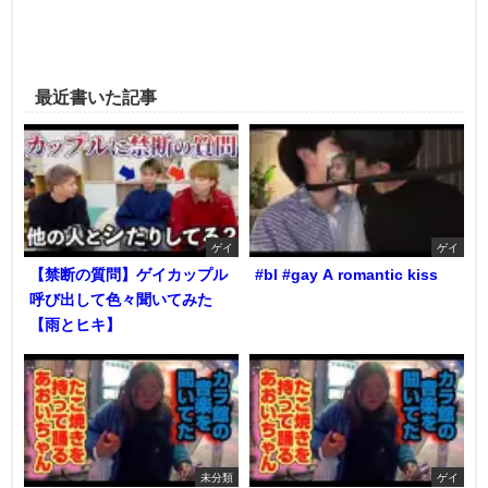
最近書いた記事
ゲイ
ゲイ
【禁断の質問】ゲイカップル
#bl #gay A romantic kiss
呼び出して色々聞いてみた
【雨とヒキ】
未分類
ゲイ