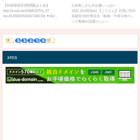
Healing chill out
時〜」
【自然環境音3時間版まとめ】
1:名無しさん＠お腹いっぱい
http://youtu.be/O9iAODTKj_4?
2021.10.03(Sun) 【ごうどん】片思い中の
list=PL55EE9546627A9CD6 ▼SU...
高校生VS片寄涼太「映画「午前０時〜」
って動画が話題らしい...
xrea