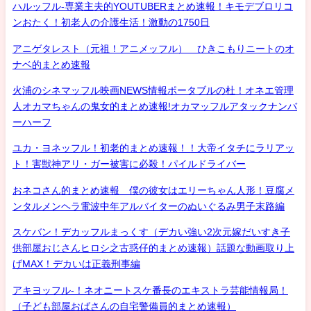
ハルッフル-専業主夫的YOUTUBERまとめ速報！キモデブロリコ
ンおたく！初老人の介護生活！激動の1750日
アニゲタレスト（元祖！アニメッフル） ひきこもりニートのオ
ナベ的まとめ速報
火浦のシネマッフル映画NEWS情報ポータブルの杜！オネエ管理
人オカマちゃんの鬼女的まとめ速報!オカマッフルアタックナンバ
ーハーフ
ユカ・ヨネッフル！初老的まとめ速報！！大帝イタチにラリアッ
ト！害獣神アリ・ガー被害に必殺！パイルドライバー
おネコさん的まとめ速報 僕の彼女はエリーちゃん人形！豆腐メ
ンタルメンヘラ電波中年アルバイターのぬいぐるみ男子末路編
スケバン！デカッフルまっくす（デカい強い2次元嫁だいすき子
供部屋おじさんヒロシ之古惑仔的まとめ速報）話題な動画取り上
げMAX！デカいは正義刑事編
アキヨッフル-！ネオニートスケ番長のエキストラ芸能情報局！
（子ども部屋おばさんの自宅警備員的まとめ速報）