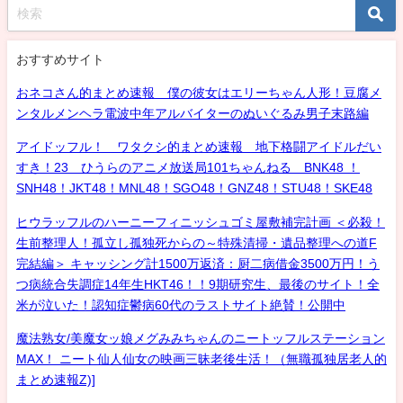
おすすめサイト
おネコさん的まとめ速報 僕の彼女はエリーちゃん人形！豆腐メ
ンタルメンヘラ電波中年アルバイターのぬいぐるみ男子末路編
アイドッフル！ ワタクシ的まとめ速報 地下格闘アイドルだい
すき！23 ひうらのアニメ放送局101ちゃんねる BNK48 ！
SNH48！JKT48！MNL48！SGO48！GNZ48！STU48！SKE48
ヒウラッフルのハーニーフィニッシュゴミ屋敷補完計画 ＜必殺！
生前整理人！孤立し孤独死からの～特殊清掃・遺品整理への道F
完結編＞ キャッシング計1500万返済：厨二病借金3500万円！う
つ病統合失調症14年生HKT46！！9期研究生、最後のサイト！全
米が泣いた！認知症鬱病60代のラストサイト絶賛！公開中
魔法熟女/美魔女ッ娘メグみみちゃんのニートッフルステーション
MAX！ ニート仙人仙女の映画三昧老後生活！（無職孤独居老人的
まとめ速報Z)]