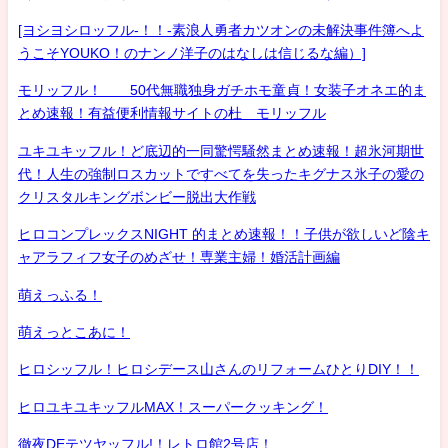
[ヨシヨシロッフル-！！-素浪人勇者カツオンの未解決事件簿へよ
うこそYOUKO！のナンノ洋子のはなしは信じるな編）]
モリッフル！ 50代無職独身ガチホモ童貞！女装子オネエ的ま
とめ速報！有益便利情報サイトの杜 モリッフル
ユキユキッフル！ど底辺的一同驚愕騒然まとめ速報！超氷河期世
代！人生の強制ロスカットですべてを失ったキグナス氷子の愛の
クリスタルキングボンビー脱出大作戦
ヒロコンプレックスNIGHT 的まとめ速報！！子供が欲しいど陰キ
ャアラフィフ女子のめざせ！専業主婦！婚活計画編
萌えっふる！
萌えっとこあに！
ヒロシッフル！ヒロシデース山さんのリフォームひとりDIY！！
ヒロユキユキッフルMAX！スーパークッキング！
徹夜DEテツヤッフル!！レトロ館2号店！