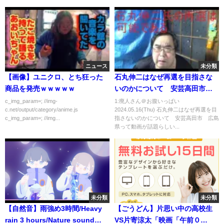
ニュース
未分類
【画像】ユニクロ、とち狂った
石丸伸二はなぜ再選を目指さな
商品を発売ｗｗｗｗｗ
いのかについて 安芸高田市
広島県
c_img_param=; //img-
1:廃人さん＠お腹いっぱい
c.net/output/category/anime.js
2024.05.16(Thu) 石丸伸二はなぜ再選を目
c_img_param=; //img...
指さないのかについて 安芸高田市 広島
県って動画が話題らしい...
未分類
未分類
【自然音】雨強め3時間/Heavy
【ごうどん】片思い中の高校生
rain 3 hours/Nature sound
VS片寄涼太「映画「午前０