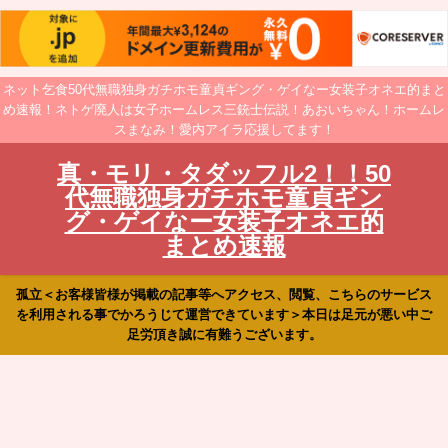
ネット乞食50代無職独身ガチホモ童貞ギング・ゲイなー女装子オネエ的まと
め速報！ネトゲ廃人は女子ホームレス三銃士伝説！あおいちゃん！ホームレ
スまなみ！愛内アイラ応援してます！
真・モリ・タダッフル2！！50
代無職独身ガチホモ童貞ギン
グ・ゲイなー女装子オネエ的
まとめ速報
孤立＜お客様皆様が掲載の記事等へアクセス、閲覧、こちらのサービス
を利用される事でかろうじて運営できています＞本日は足元が悪い中ご
足労頂き誠に有難うございます。