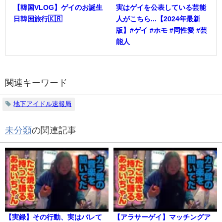
【韓国VLOG】ゲイのお誕生
実はゲイを公表している芸能
日韓国旅行🇰🇷
人がこちら...【2024年最新
版】#ゲイ #ホモ #同性愛 #芸
能人
関連キーワード
地下アイドル速報局
未分類
の関連記事
【実録】その行動、実はバレて
【アラサーゲイ】マッチングア