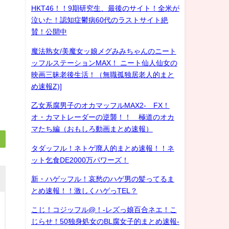
HKT46！！9期研究生、最後のサイト！全米が
泣いた！認知症鬱病60代のラストサイト絶
賛！公開中
魔法熟女/美魔女ッ娘メグみみちゃんのニート
ッフルステーションMAX！ ニート仙人仙女の
映画三昧老後生活！（無職孤独居老人的まと
め速報Z)]
乙女系腐男子のオカマッフルMAX2- FX！
オ・カマトレーダーの逆襲！！ 極道のオカ
マたち編（おもしろ動画まとめ速報）
タダッフル！ネトゲ廃人的まとめ速報！！ネ
ット乞食DE2000万パワーズ！
新・ハゲッフル！哀愁のハゲ男の髪ってるま
とめ速報！！激しくハゲっTEL？
こじ！コジッフル@！-レズっ娘百合ネエ！こ
じらせ！50独身処女のBL腐女子的まとめ速報-