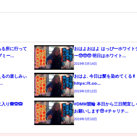
ある所に行って
おはよおはよ はっぴーホワイト
ミー...
ー🥺🥺🥺 明日はホワイト...
2019年3月14日
えるの楽しみぃ
おはよ. 今日は髪を染めてくる✌︎
..
https://t.co...
2019年3月12日
り🙈🙊🙉
#DMM競輪 本日から三日間宜し
お願いします🥺 #チャリチ...
2019年3月10日