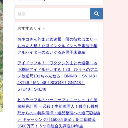
おすすめサイト
おネコさん的まとめ速報 僕の彼女はエリー
ちゃん人形！豆腐メンタルメンヘラ電波中年
アルバイターのぬいぐるみ男子末路編
アイドッフル！ ワタクシ的まとめ速報 地
下格闘アイドルだいすき！23 ひうらのアニ
メ放送局101ちゃんねる BNK48 ！SNH48！
JKT48！MNL48！SGO48！GNZ48！
STU48！SKE48
ヒウラッフルのハーニーフィニッシュゴミ屋
敷補完計画 ＜必殺！生前整理人！孤立し孤独
死からの～特殊清掃・遺品整理への道F完結編
＞ キャッシング計1500万返済：厨二病借金
3500万円！うつ病統合失調症14年生