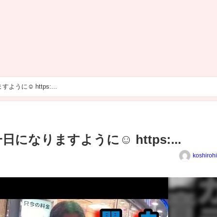
うに☺️ https:...
なりますように☺️ https:...
koshiroh