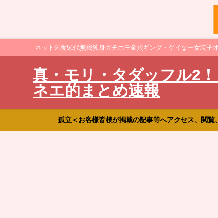
ネット乞食50代無職独身ガチホモ童貞ギング・ゲイなー女装子
真・モリ・タダッフル2！
ネエ的まとめ速報
孤立＜お客様皆様が掲載の記事等へアクセス、閲覧