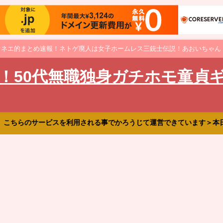
オネエ的まとめ速報！ネトゲ廃人は女子ホームレス三銃士伝説！あおいちゃん
！50代無職独身ガチホモ童貞
、こちらのサービスを利用される事でかろうじて運営できています＞本