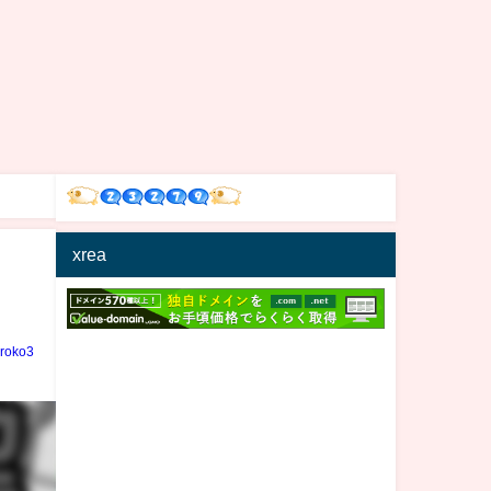
xrea
iroko3