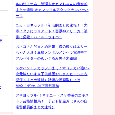
ルの杜！オネエ管理人オカマちゃんの鬼女的
まとめ速報!オカマッフルアタックナンバーハ
ーフ
ユカ・ヨネッフル！初老的まとめ速報！！大
帝イタチにラリアット！害獣神アリ・ガー被
害に必殺！パイルドライバー
デ
おネコさん的まとめ速報 僕の彼女はエリー
ちゃん人形！豆腐メンタルメンヘラ電波中年
アルバイターのぬいぐるみ男子末路編
スケバン！デカッフルまっくす（デカい強い2
次元嫁だいすき子供部屋おじさんヒロシ之古
惑仔的まとめ速報）話題な動画取り上げ
MAX！デカいは正義刑事編
く
アキヨッフル-！ネオニートスケ番長のエキス
トラ芸能情報局！（子ども部屋おばさんの自
宅警備員的まとめ速報）