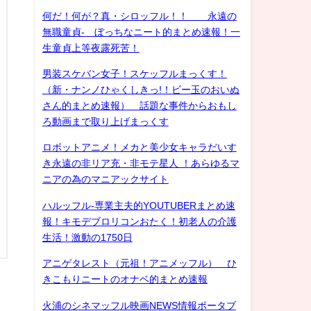
何だ！何が？真・シロッフル！！ 永遠の
無職童貞- ぼっちなニート的まとめ速報！一
生童貞上等夜露死苦！
男装スケバン女子！スケッフルまっくす！
（新・ナンノひゃくしきっ!！ビー玉のおいぬ
さん的まとめ速報） 話題な事件からおもし
ろ動画まで取り上げまっくす
ロボットアニメ！メカと美少女キャラだいす
き永遠の非リア充・非モテ星人 ！あらゆるマ
ニアの為のマニアックサイト
ハルッフル-専業主夫的YOUTUBERまとめ速
報！キモデブロリコンおたく！初老人の介護
生活！激動の1750日
アニゲタレスト（元祖！アニメッフル） ひ
きこもりニートのオナベ的まとめ速報
火浦のシネマッフル映画NEWS情報ポータブ