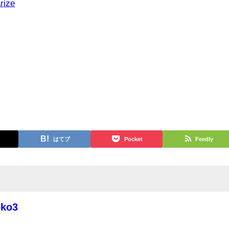
rize
はてブ
Pocket
Feedly
oko3