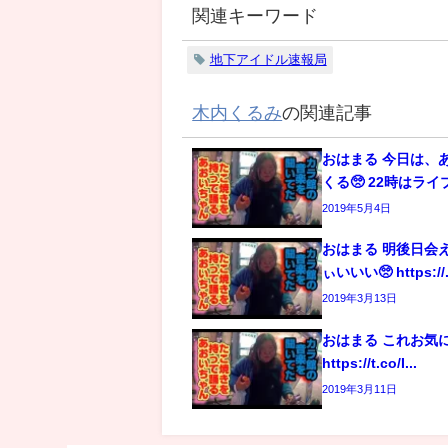
関連キーワード
地下アイドル速報局
木内くるみ
の関連記事
おはまる 今日は、
くる🥺 22時はライブ
2019年5月4日
おはまる 明後日会
ぃいいい🥺 https://.
2019年3月13日
おはまる これお気に入
https://t.co/I...
2019年3月11日