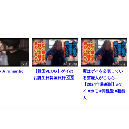
ゲイ
未分類
ゲイ
y A romantic
【韓国VLOG】ゲイの
実はゲイを公表してい
お誕生日韓国旅行🇰🇷
る芸能人がこちら...
【2024年最新版】#ゲ
イ #ホモ #同性愛 #芸能
人