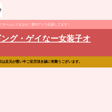
！ホームレスまなみ！愛内アイラ応援してます！
ギング・ゲイなー女装子オ
日は足元が悪い中ご足労頂き誠に有難うございます。