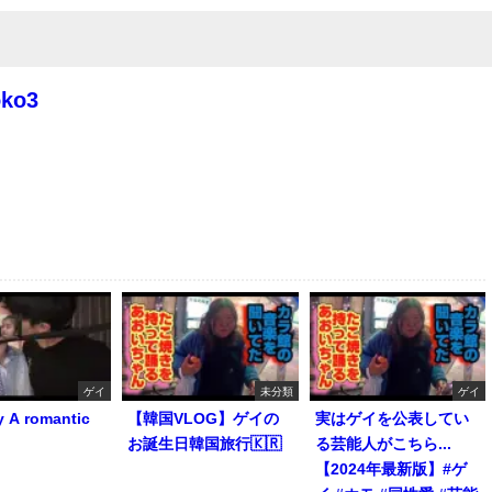
oko3
ゲイ
未分類
ゲイ
y A romantic
【韓国VLOG】ゲイの
実はゲイを公表してい
お誕生日韓国旅行🇰🇷
る芸能人がこちら...
【2024年最新版】#ゲ