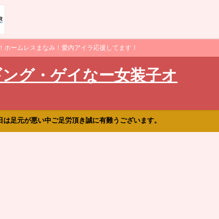
！ホームレスまなみ！愛内アイラ応援してます！
ギング・ゲイなー女装子オ
日は足元が悪い中ご足労頂き誠に有難うございます。