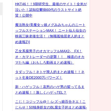
HKT46！！9期研究生、最後のサイト！全米が
泣いた！認知症鬱病60代のラストサイト絶
賛！公開中
魔法熟女/美魔女ッ娘メグみみちゃんのニート
ッフルステーションMAX！ ニート仙人仙女の
映画三昧老後生活！（無職孤独居老人的まと
め速報Z)]
乙女系腐男子のオカマッフルMAX2- FX！
オ・カマトレーダーの逆襲！！ 極道のオカ
マたち編（おもしろ動画まとめ速報）
タダッフル！ネトゲ廃人的まとめ速報！！ネ
ット乞食DE2000万パワーズ！
新・ハゲッフル！哀愁のハゲ男の髪ってるま
とめ速報！！激しくハゲっTEL？
こじ！コジッフル@！-レズっ娘百合ネエ！こ
じらせ！50独身処女のBL腐女子的まとめ速報-