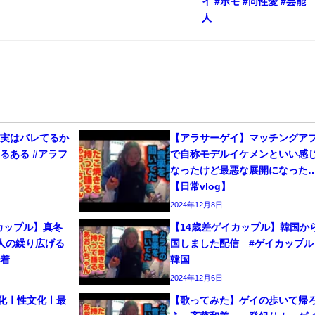
イ #ホモ #同性愛 #芸能
人
、実はバレてるか
【アラサーゲイ】マッチングア
るある #アラフ
で自称モデルイケメンといい感
なったけど最悪な展開になった
【日常vlog】
2024年12月8日
カップル】真冬
【14歳差ゲイカップル】韓国か
人の繰り広げる
国しました配信 #ゲイカップル 
密着
韓国
2024年12月6日
文化ㅣ性文化ㅣ最
【歌ってみた】ゲイの歩いて帰