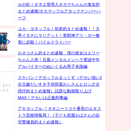
ゲイ
ルの杜！オネエ管理人オカマちゃんの鬼女的
まとめ速報!オカマッフルアタックナンバーハ
ーフ
ユカ・ヨネッフル！初老的まとめ速報！！大
帝イタチにラリアット！害獣神アリ・ガー被
害に必殺！パイルドライバー
おネコさん的まとめ速報 僕の彼女はエリー
ちゃん人形！豆腐メンタルメンヘラ電波中年
アルバイターのぬいぐるみ男子末路編
スケバン！デカッフルまっくす（デカい強い2
次元嫁だいすき子供部屋おじさんヒロシ之古
) 【ゲイ
ぞ 2:
惑仔的まとめ速報）話題な動画取り上げ
MAX！デカいは正義刑事編
アキヨッフル-！ネオニートスケ番長のエキス
トラ芸能情報局！（子ども部屋おばさんの自
宅警備員的まとめ速報）