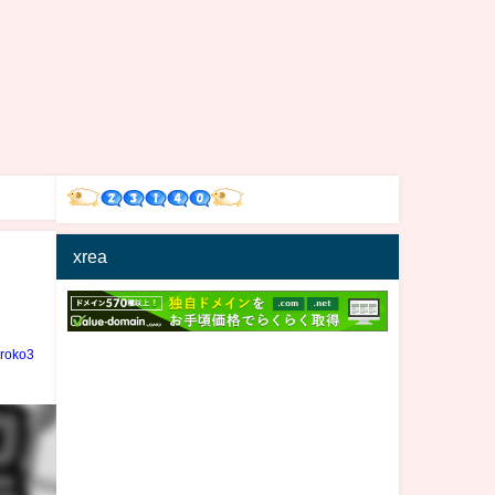
xrea
iroko3