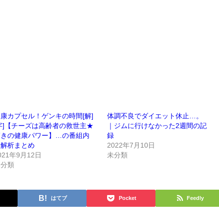
康カプセル！ゲンキの時間[解]
体調不良でダイエット休止…。
字]【チーズは高齢者の救世主★
｜ジムに行けなかった2週間の記
驚きの健康パワー】…の番組内
録
容解析まとめ
2022年7月10日
021年9月12日
未分類
未分類
はてブ
Pocket
Feedly