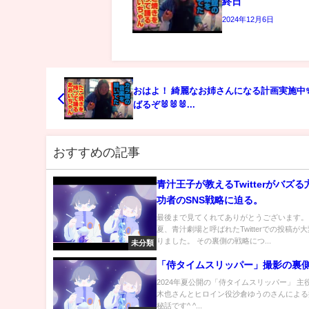
終日
2024年12月6日
おはよ！ 綺麗なお姉さんになる計画実施中✨
ばるぞ🐰🐰🐰...
おすすめの記事
青汁王子が教えるTwitterがバズ
功者のSNS戦略に迫る。
最後まで見てくれてありがとうございます。 2
夏、青汁劇場と呼ばれたTwitterでの投稿が
りました。 その裏側の戦略につ...
未分類
「侍タイムスリッパー」撮影の裏
2024年夏公開の「侍タイムスリッパー」 主
木也さんとヒロイン役沙倉ゆうのさんによる
秘話です^ ^...