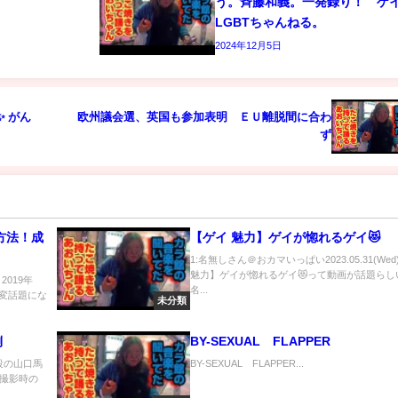
う。斉藤和義。一発録り！ 
LGBTちゃんねる。
2024年12月5日
 がん
欧州議会選、英国も参加表明 ＥＵ離脱間に合わ
ず
る方法！成
【ゲイ 魅力】ゲイが惚れるゲイ😻
1:名無しさん＠おカマいっぱい2023.05.31(Wed
魅力】ゲイが惚れるゲイ😻って動画が話題らしい
019年
名...
大変話題にな
未分類
側
BY-SEXUAL FLAPPER
役の山口馬
BY-SEXUAL FLAPPER...
撮影時の