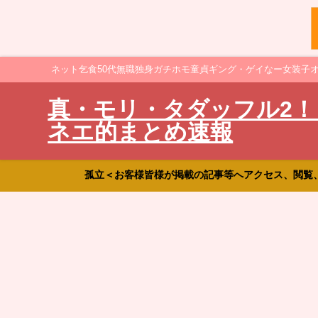
ネット乞食50代無職独身ガチホモ童貞ギング・ゲイなー女装子
真・モリ・タダッフル2！
ネエ的まとめ速報
孤立＜お客様皆様が掲載の記事等へアクセス、閲覧