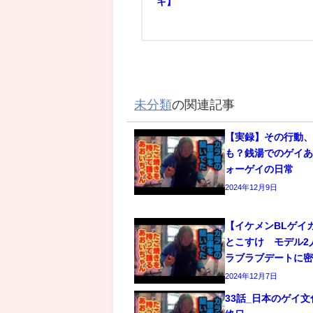
キ】
未分類
の関連記事
【実録】その行動
も？銭湯でのゲイあ
ォーゲイの日常
2024年12月9日
【イケメンBLゲイ
とこすけ モデル2
ラブラブデートに
2024年12月7日
33話_日本のゲイ