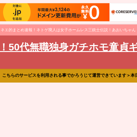
オネエ的まとめ速報！ネトゲ廃人は女子ホームレス三銃士伝説！あおいちゃん
！50代無職独身ガチホモ童貞
、こちらのサービスを利用される事でかろうじて運営できています＞本