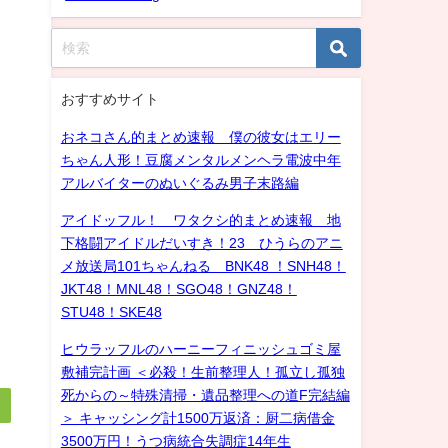
おすすめサイト
おネコさん的まとめ速報 僕の彼女はエリー
ちゃん人形！豆腐メンタルメンヘラ電波中年
アルバイターのぬいぐるみ男子末路編
アイドッフル！ ワタクシ的まとめ速報 地
下格闘アイドルだいすき！23 ひうらのアニ
メ放送局101ちゃんねる BNK48 ！SNH48！
JKT48！MNL48！SGO48！GNZ48！
STU48！SKE48
ヒウラッフルのハーニーフィニッシュゴミ屋
敷補完計画 ＜必殺！生前整理人！孤立し孤独
死からの～特殊清掃・遺品整理への道F完結編
＞ キャッシング計1500万返済：厨二病借金
3500万円！うつ病統合失調症14年生