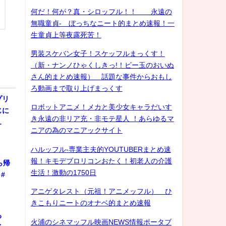
何だ！何が？真・シロッフル！！ 永遠の
無職童貞- ぼっちなニート的まとめ速報！一
生童貞上等夜露死苦！
男装スケバン女子！スケッフルまっくす！
（新・ナンノひゃくしきっ!！ビー玉のおいぬ
さん的まとめ速報） 話題な事件からおもし
ろ動画まで取り上げまっくす
プリ
ロボットアニメ！メカと美少女キャラだいす
じに
き永遠の非リア充・非モテ星人 ！あらゆるマ
…
ニアの為のマニアックサイト
ハルッフル-専業主夫的YOUTUBERまとめ速
報！キモデブロリコンおたく！初老人の介護
ら帰
生活！激動の1750日
#
アニゲタレスト（元祖！アニメッフル） ひ
きこもりニートのオナベ的まとめ速報
ろ
火浦のシネマッフル映画NEWS情報ポータブ