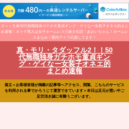
ネット乞食50代無職独身ガチホモ童貞ギング・ゲイなー女装子オネエ的まと
め速報！ネトゲ廃人は女子ホームレス三銃士伝説！あおいちゃん！ホームレ
スまなみ！愛内アイラ応援してます！
真・モリ・タダッフル2！！50
代無職独身ガチホモ童貞ギン
グ・ゲイなー女装子オネエ的
まとめ速報
孤立＜お客様皆様が掲載の記事等へアクセス、閲覧、こちらのサービス
を利用される事でかろうじて運営できています＞本日は足元が悪い中ご
足労頂き誠に有難うございます。