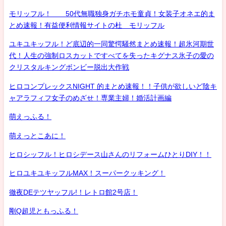
モリッフル！ 50代無職独身ガチホモ童貞！女装子オネエ的ま
とめ速報！有益便利情報サイトの杜 モリッフル
ユキユキッフル！ど底辺的一同驚愕騒然まとめ速報！超氷河期世
代！人生の強制ロスカットですべてを失ったキグナス氷子の愛の
クリスタルキングボンビー脱出大作戦
ヒロコンプレックスNIGHT 的まとめ速報！！子供が欲しいど陰キ
ャアラフィフ女子のめざせ！専業主婦！婚活計画編
萌えっふる！
萌えっとこあに！
ヒロシッフル！ヒロシデース山さんのリフォームひとりDIY！！
ヒロユキユキッフルMAX！スーパークッキング！
徹夜DEテツヤッフル!！レトロ館2号店！
剛Q超児ともっふる！