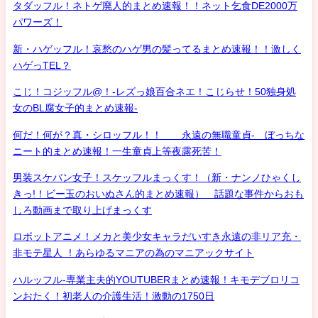
タダッフル！ネトゲ廃人的まとめ速報！！ネット乞食DE2000万
パワーズ！
新・ハゲッフル！哀愁のハゲ男の髪ってるまとめ速報！！激しく
ハゲっTEL？
こじ！コジッフル@！-レズっ娘百合ネエ！こじらせ！50独身処
女のBL腐女子的まとめ速報-
何だ！何が？真・シロッフル！！ 永遠の無職童貞- ぼっちな
ニート的まとめ速報！一生童貞上等夜露死苦！
男装スケバン女子！スケッフルまっくす！（新・ナンノひゃくし
きっ!！ビー玉のおいぬさん的まとめ速報） 話題な事件からおも
しろ動画まで取り上げまっくす
ロボットアニメ！メカと美少女キャラだいすき永遠の非リア充・
非モテ星人 ！あらゆるマニアの為のマニアックサイト
ハルッフル-専業主夫的YOUTUBERまとめ速報！キモデブロリコ
ンおたく！初老人の介護生活！激動の1750日