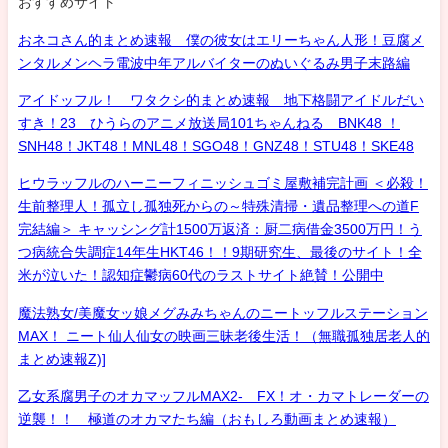
おすすめサイト
おネコさん的まとめ速報 僕の彼女はエリーちゃん人形！豆腐メ
ンタルメンヘラ電波中年アルバイターのぬいぐるみ男子末路編
アイドッフル！ ワタクシ的まとめ速報 地下格闘アイドルだい
すき！23 ひうらのアニメ放送局101ちゃんねる BNK48 ！
SNH48！JKT48！MNL48！SGO48！GNZ48！STU48！SKE48
ヒウラッフルのハーニーフィニッシュゴミ屋敷補完計画 ＜必殺！
生前整理人！孤立し孤独死からの～特殊清掃・遺品整理への道F
完結編＞ キャッシング計1500万返済：厨二病借金3500万円！う
つ病統合失調症14年生HKT46！！9期研究生、最後のサイト！全
米が泣いた！認知症鬱病60代のラストサイト絶賛！公開中
魔法熟女/美魔女ッ娘メグみみちゃんのニートッフルステーション
MAX！ ニート仙人仙女の映画三昧老後生活！（無職孤独居老人的
まとめ速報Z)]
乙女系腐男子のオカマッフルMAX2- FX！オ・カマトレーダーの
逆襲！！ 極道のオカマたち編（おもしろ動画まとめ速報）