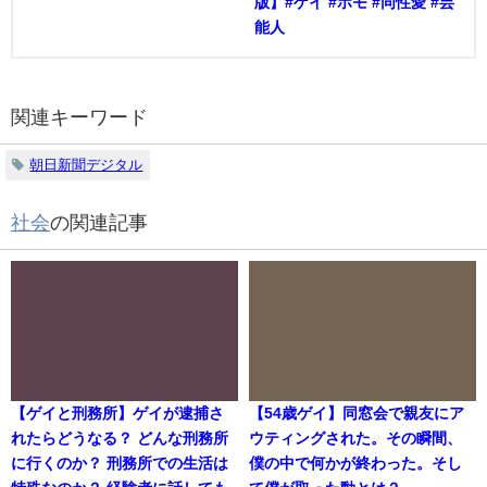
版】#ゲイ #ホモ #同性愛 #芸
能人
関連キーワード
朝日新聞デジタル
社会
の関連記事
【ゲイと刑務所】ゲイが逮捕さ
【54歳ゲイ】同窓会で親友にア
れたらどうなる？ どんな刑務所
ウティングされた。その瞬間、
に行くのか？ 刑務所での生活は
僕の中で何かが終わった。そし