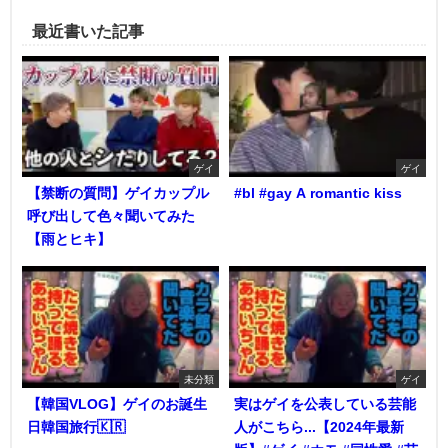
最近書いた記事
ゲイ
ゲイ
【禁断の質問】ゲイカップル
#bl #gay A romantic kiss
呼び出して色々聞いてみた
【雨とヒキ】
未分類
ゲイ
【韓国VLOG】ゲイのお誕生
実はゲイを公表している芸能
日韓国旅行🇰🇷
人がこちら...【2024年最新