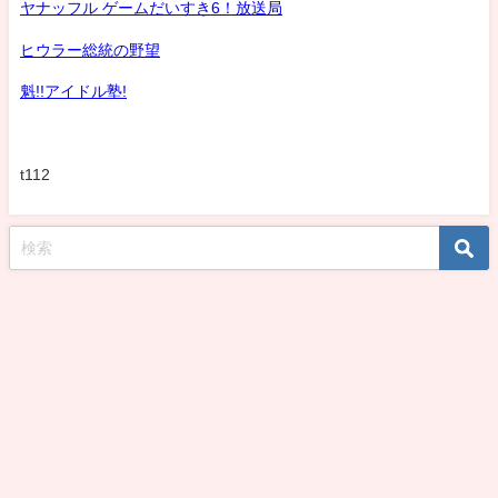
ヤナッフル ゲームだいすき6！放送局
ヒウラー総統の野望
魁!!アイドル塾!
t112