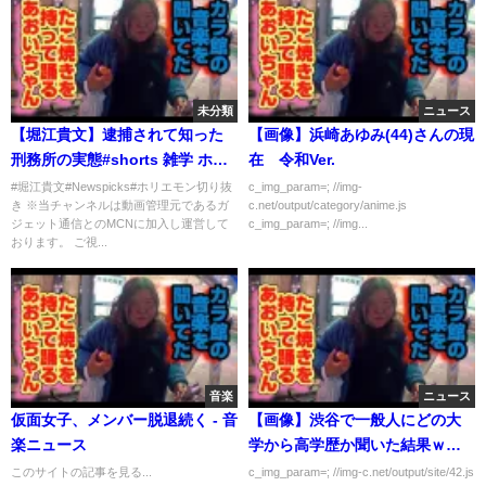
未分類
ニュース
【堀江貴文】逮捕されて知った
【画像】浜崎あゆみ(44)さんの現
刑務所の実態#shorts 雑学 ホリ
在 令和Ver.
エモン 名言 切り抜き
#堀江貴文#Newspicks#ホリエモン切り抜
c_img_param=; //img-
き ※当チャンネルは動画管理元であるガ
c.net/output/category/anime.js
Newspicks 青山龍星
ジェット通信とのMCNに加入し運営して
c_img_param=; //img...
おります。 ご視...
音楽
ニュース
仮面女子、メンバー脱退続く - 音
【画像】渋谷で一般人にどの大
楽ニュース
学から高学歴か聞いた結果ｗｗ
ｗｗｗ
このサイトの記事を見る...
c_img_param=; //img-c.net/output/site/42.js