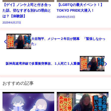
【ゲイ】ノンケ上司と付き合っ
【LGBTQの最大イベント！】
た話、切なすぎる別れの理由と
TOKYO PRIDE大潜入！
は？【体験談】
2025年6月23日
2025年6月27日
大谷翔平、メジャー２年目が開幕 「緊張しなかっ
た」
阪神高速湾岸線で多重衝突事故、１人死亡１人重傷
おすすめの記事