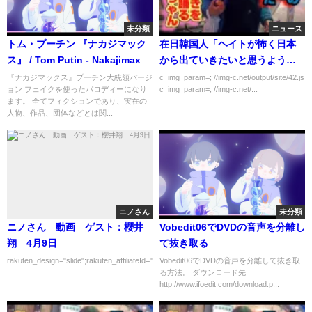
未分類
ニュース
トム・プーチン 『ナカジマック
在日韓国人「ヘイトが怖く日本
ス』 / Tom Putin - Nakajimax
から出ていきたいと思うように
なりました」
『ナカジマックス』プーチン大統領バージ
c_img_param=; //img-c.net/output/site/42.js
ョン フェイクを使ったパロディーになり
c_img_param=; //img-c.net/...
ます。 全てフィクションであり、実在の
人物、作品、団体などとは関...
ニノさん
未分類
ニノさん 動画 ゲスト：櫻井
Vobedit06でDVDの音声を分離し
翔 4月9日
て抜き取る
rakuten_design="slide";rakuten_affiliateId="00ed0224.63...
Vobedit06でDVDの音声を分離して抜き取
る方法。 ダウンロード先
http://www.ifoedit.com/download.p...