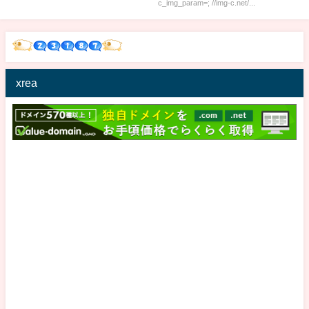
c_img_param=; //img-c.net/...
xrea