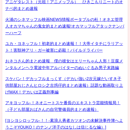
アニゲタレスト（元祖！アニメッフル） ひきこもりニートのオ
ナベ的まとめ速報
火浦のシネマッフル映画NEWS情報ポータブルの杜！オネエ管理
人オカマちゃんの鬼女的まとめ速報!オカマッフルアタックナンバ
ーハーフ
ユカ・ヨネッフル！初老的まとめ速報！！大帝イタチにラリアッ
ト！害獣神アリ・ガー被害に必殺！パイルドライバー
おネコさん的まとめ速報 僕の彼女はエリーちゃん人形！豆腐メ
ンタルメンヘラ電波中年アルバイターのぬいぐるみ男子末路編
スケバン！デカッフルまっくす（デカい強い2次元嫁だいすき子
供部屋おじさんヒロシ之古惑仔的まとめ速報）話題な動画取り上
げMAX！デカいは正義刑事編
アキヨッフル-！ネオニートスケ番長のエキストラ芸能情報局！
（子ども部屋おばさんの自宅警備員的まとめ速報）
[ヨシヨシロッフル-！！-素浪人勇者カツオンの未解決事件簿へよ
うこそYOUKO！のナンノ洋子のはなしは信じるな編）]