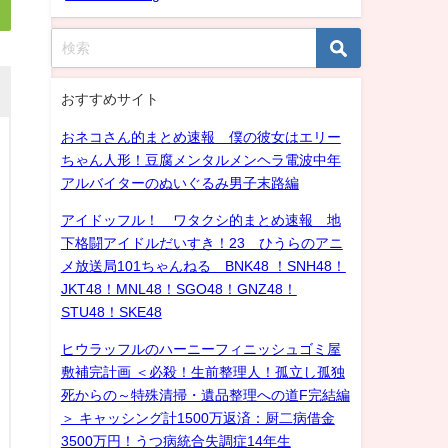
おすすめサイト
おネコさん的まとめ速報 僕の彼女はエリー
ちゃん人形！豆腐メンタルメンヘラ電波中年
アルバイターのぬいぐるみ男子末路編
アイドッフル！ ワタクシ的まとめ速報 地
下格闘アイドルだいすき！23 ひうらのアニ
メ放送局101ちゃんねる BNK48 ！SNH48！
JKT48！MNL48！SGO48！GNZ48！
STU48！SKE48
ヒウラッフルのハーニーフィニッシュゴミ屋
敷補完計画 ＜必殺！生前整理人！孤立し孤独
死からの～特殊清掃・遺品整理への道F完結編
＞ キャッシング計1500万返済：厨二病借金
3500万円！うつ病統合失調症14年生