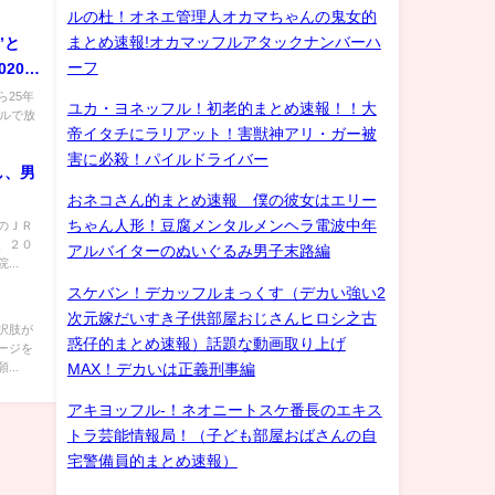
ルの杜！オネエ管理人オカマちゃんの鬼女的
まとめ速報!オカマッフルアタックナンバーハ
”と
ーフ
20年
メンタ
25年
ユカ・ヨネッフル！初老的まとめ速報！！大
ネルで放
帝イタチにラリアット！害獣神アリ・ガー被
害に必殺！パイルドライバー
し、男
おネコさん的まとめ速報 僕の彼女はエリー
ちゃん人形！豆腐メンタルメンヘラ電波中年
のＪＲ
、２０
アルバイターのぬいぐるみ男子末路編
..
スケバン！デカッフルまっくす（デカい強い2
次元嫁だいすき子供部屋おじさんヒロシ之古
択肢が
惑仔的まとめ速報）話題な動画取り上げ
ージを
..
MAX！デカいは正義刑事編
アキヨッフル-！ネオニートスケ番長のエキス
トラ芸能情報局！（子ども部屋おばさんの自
宅警備員的まとめ速報）