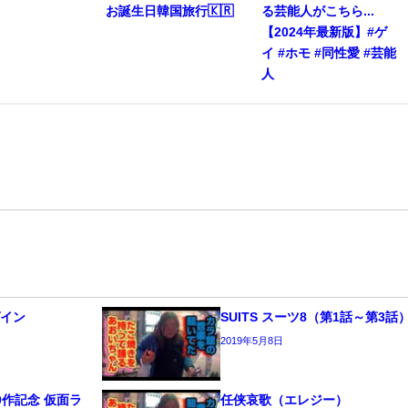
お誕生日韓国旅行🇰🇷
る芸能人がこちら...
【2024年最新版】#ゲ
イ #ホモ #同性愛 #芸能
人
ゲイン
SUITS スーツ8（第1話～第3話
2019年5月8日
0作記念 仮面ラ
任侠哀歌（エレジー）