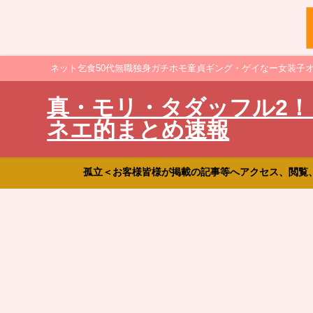
ネット乞食50代無職独身ガチホモ童貞ギング・ゲイなー女装子
真・モリ・タダッフル2！
ネエ的まとめ速報
孤立＜お客様皆様が掲載の記事等へアクセス、閲覧