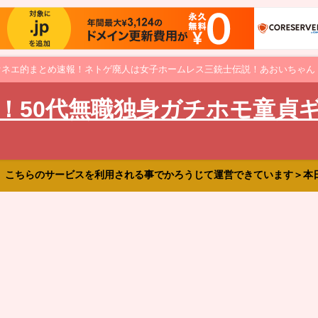
オネエ的まとめ速報！ネトゲ廃人は女子ホームレス三銃士伝説！あおいちゃん
！50代無職独身ガチホモ童貞
、こちらのサービスを利用される事でかろうじて運営できています＞本