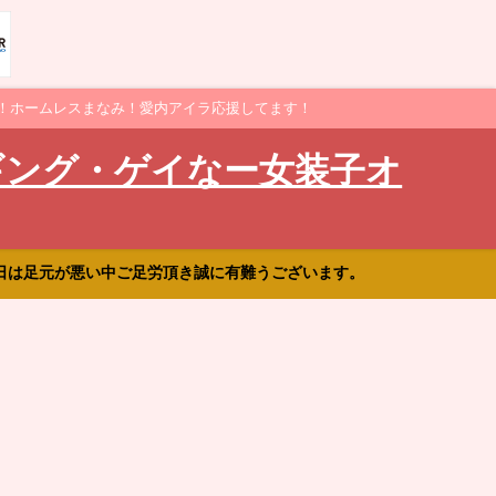
！ホームレスまなみ！愛内アイラ応援してます！
ギング・ゲイなー女装子オ
日は足元が悪い中ご足労頂き誠に有難うございます。