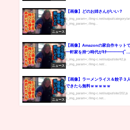
【画像】どのお姉さんがいい？
c_img_param=; //img-c.net/output/category/a
c_img_param=; //img...
ニュース
【画像】Amazonの家自作キット
一軒家を持つ時代がｷﾀ━━━━(ﾟ
∀ﾟ)━━━━!!
c_img_param=; //img-c.net/output/site/42.js
c_img_param=; //img-c.net/...
ニュース
【画像】ラーメンライス＆餃子３
できたら無料ｗｗｗｗｗ
c_img_param=; //img-c.net/output/site/202.js
c_img_param=; //img-c.net...
ニュース