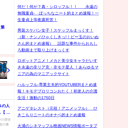
何だ！何が？真・シロッフル！！ 永遠の
無職童貞- ぼっちなニート的まとめ速報！一
生童貞上等夜露死苦！
（第
男装スケバン女子！スケッフルまっくす！
（新・ナンノひゃくしきっ!！ビー玉のおいぬ
さん的まとめ速報） 話題な事件からおもし
ろ動画まで取り上げまっくす
ロボットアニメ！メカと美少女キャラだいす
き永遠の非リア充・非モテ星人 ！あらゆるマ
ニアの為のマニアックサイト
ハルッフル-専業主夫的YOUTUBERまとめ速
報！キモデブロリコンおたく！初老人の介護
生活！激動の1750日
％の人
アニゲタレスト（元祖！アニメッフル） ひ
【 都
きこもりニートのオナベ的まとめ速報
島原の
日本の歴史
史の裏
火浦のシネマッフル映画NEWS情報ポータブ