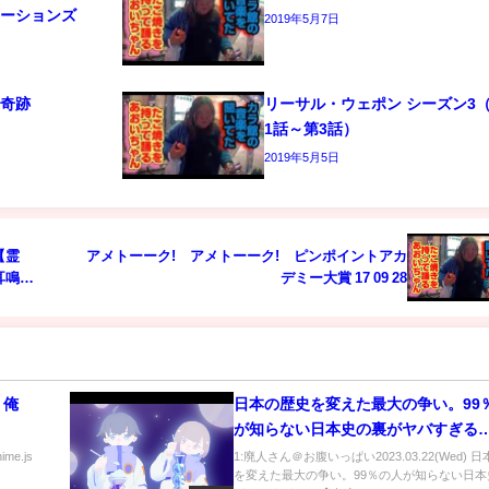
レーションズ
2019年5月7日
の奇跡
リーサル・ウェポン シーズン3
1話～第3話）
2019年5月5日
【霊
アメトーーク! アメトーーク! ピンポイントアカ
耳鳴り
デミー大賞 17 09 28
 俺
日本の歴史を変えた最大の争い。99
が知らない日本史の裏がヤバすぎる…
市伝説 豊臣秀吉 天草四郎 キリスト 
nime.js
1:廃人さん＠お腹いっぱい2023.03.22(Wed) 
を変えた最大の争い。99％の人が知らない日本
乱 日本史 】