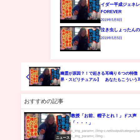
イダー平成ジェネ
FOREVER
2019年5月8日
泣き虫しょったん
2019年5月5日
幽霊が原因？！で起きる耳鳴り６つの特徴
界・スピリチュアル】 あなたもこういう
経験ありませんか？
おすすめの記事
教授「お前、帽子とれ！」ドス声
「・・・」
c_img_param=; //img-c.net/output/category/a
c_img_param=; //img...
ニュース