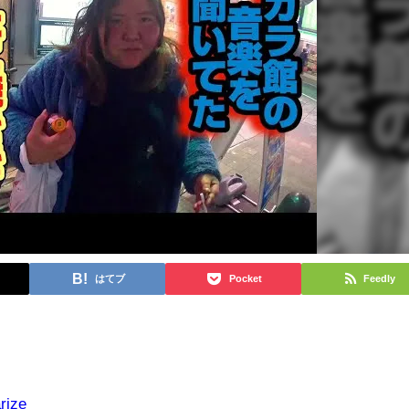
はてブ
Pocket
Feedly
rize