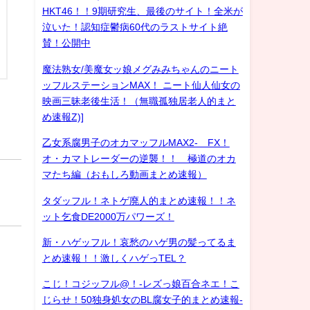
HKT46！！9期研究生、最後のサイト！全米が
泣いた！認知症鬱病60代のラストサイト絶
賛！公開中
魔法熟女/美魔女ッ娘メグみみちゃんのニート
ッフルステーションMAX！ ニート仙人仙女の
映画三昧老後生活！（無職孤独居老人的まと
め速報Z)]
乙女系腐男子のオカマッフルMAX2- FX！
オ・カマトレーダーの逆襲！！ 極道のオカ
マたち編（おもしろ動画まとめ速報）
タダッフル！ネトゲ廃人的まとめ速報！！ネ
ット乞食DE2000万パワーズ！
）
新・ハゲッフル！哀愁のハゲ男の髪ってるま
とめ速報！！激しくハゲっTEL？
こじ！コジッフル@！-レズっ娘百合ネエ！こ
じらせ！50独身処女のBL腐女子的まとめ速報-