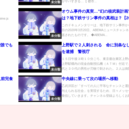
がヤバすぎる…【 都市...
未分類
オウム事件の真実…”幻の核武装計画
は？地下鉄サリン事件の真相は？【20
nime.js
3月放送】＃オウム真理教 ＃ドキュ
このドキュメンタリーは、地下鉄サリン事件から
目の2020年3月20日、ABEMAニュースチャン
リー
送されたものです。 ◆ABEMA...
未分類
で誰でも
上野駅で２人刺される 命に別条な
を逮捕 警視庁
１５日午後３時１０分ごろ、東京都台東区上野
上野駅構内の現金自動預払機（ＡＴＭ）付近で
代と３０代の男性が刃物で刺された。２人は病院.
未分類
人前完食
中央線に乗って次の場所へ移動
乙武洋匡が「すべての人に平等なチャンスと選
与えられる社会」を実現するため、日々メッセ
発信していきます。チャンネル登録よろしくお願.
未分類