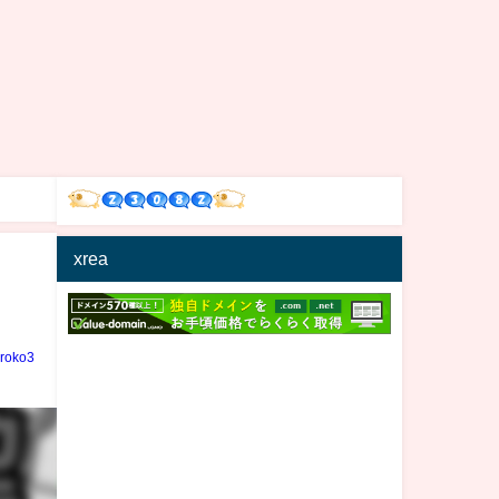
xrea
iroko3