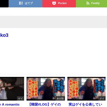
はてブ
Pocket
Feedly
oko3
ゲイ
未分類
ゲイ
y A romantic
【韓国VLOG】ゲイの
実はゲイを公表してい