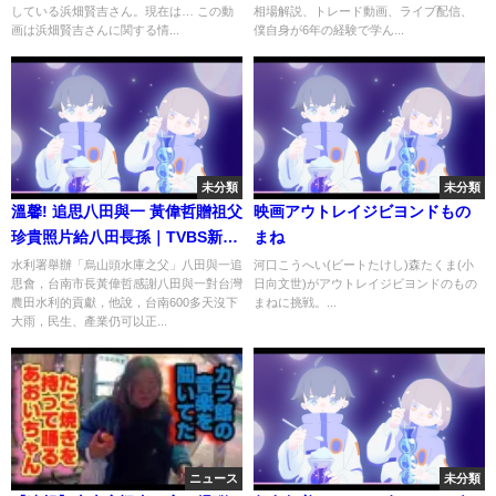
している浜畑賢吉さん。現在は… この動
相場解説、トレード動画、ライブ配信、
ます！
画は浜畑賢吉さんに関する情...
僕自身が6年の経験で学ん...
未分類
未分類
溫馨! 追思八田與一 黃偉哲贈祖父
映画アウトレイジビヨンドもの
珍貴照片給八田長孫｜TVBS新聞
まね
@TVBSNEWS01
水利署舉辦「烏山頭水庫之父」八田與一追
河口こうへい(ビートたけし)森たくま(小
思會，台南市長黃偉哲感謝八田與一對台灣
日向文世)がアウトレイジビヨンドのもの
農田水利的貢獻，他說，台南600多天沒下
まねに挑戦。...
大雨，民生、產業仍可以正...
ニュース
未分類