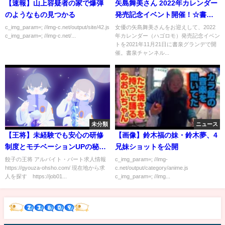
【速報】山上容疑者の家で爆弾
矢島舞美さん 2022年カレンダー
のようなもの見つかる
発売記念イベント開催！☆書泉
チャンネル
c_img_param=; //img-c.net/output/site/42.js
女優の矢島舞美さんをお迎えして、2022
c_img_param=; //img-c.net/...
年カレンダー（ハゴロモ）発売記念イベン
トを2021年11月21日に書泉グランデで開
催。書泉チャンネル...
未分類
ニュース
【王将】未経験でも安心の研修
【画像】鈴木福の妹・鈴木夢、4
制度とモチベーションUPの秘訣
兄妹ショットを公開
とは？【アルバイト】【パー
餃子の王将 アルバイト・パート求人情報
c_img_param=; //img-
https://gyouza-ohsho.com/ 現在地から求
c.net/output/category/anime.js
ト】【王将】【おしごと百花】
人を探す https://job01...
c_img_param=; //img...