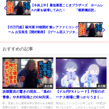
【今炎上中】最低最悪こじきブラザーズ ホームレ
スの家を破壊してみた！ 「概要欄必読」
【15万円超】駿河屋 20箱開封 激レアファミコン ゲ
ーム お宝発見【開封動画】【ゲーム芸人フジタ】
【ゲーム芸人】【開封芸人】【福袋芸人】
おすすめの記事
未分類
未分類
浜畑賢吉の驚きの現在…「進め!
【ドル円FXトレード】円安のボ
青春」や木村拓哉とのCM共演で
ーナス相場に乗っかりうまく利
話題となった俳優は今…
確出来ました！ドル円ロングを
歌、音楽ともに最高水準が求められる劇団
初めましてショウジと申します。FX歴は6
四季の出身で、俳優や演出家として活躍を
年になります。 このチャンネルはドル円
している方々おめでとうござい