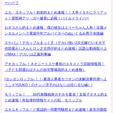
ーハーフ
ユカ・ヨネッフル！初老的まとめ速報！！大帝イタチにラリアッ
ト！害獣神アリ・ガー被害に必殺！パイルドライバー
おネコさん的まとめ速報 僕の彼女はエリーちゃん人形！豆腐メ
ンタルメンヘラ電波中年アルバイターのぬいぐるみ男子末路編
スケバン！デカッフルまっくす（デカい強い2次元嫁だいすき子
供部屋おじさんヒロシ之古惑仔的まとめ速報）話題な動画取り上
げMAX！デカいは正義刑事編
アキヨッフル-！ネオニートスケ番長のエキストラ芸能情報局！
（子ども部屋おばさんの自宅警備員的まとめ速報）
[ヨシヨシロッフル-！！-素浪人勇者カツオンの未解決事件簿へよ
うこそYOUKO！のナンノ洋子のはなしは信じるな編）]
モリッフル！ 50代無職独身ガチホモ童貞！女装子オネエ的ま
とめ速報！有益便利情報サイトの杜 モリッフル
ユキユキッフル！ど底辺的一同驚愕騒然まとめ速報！超氷河期世