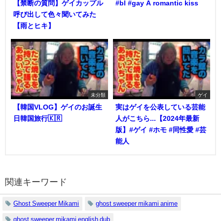
【禁断の質問】ゲイカップル
#bl #gay A romantic kiss
呼び出して色々聞いてみた
【雨とヒキ】
未分類
ゲイ
【韓国VLOG】ゲイのお誕生
実はゲイを公表している芸能
日韓国旅行🇰🇷
人がこちら...【2024年最新
版】#ゲイ #ホモ #同性愛 #芸
能人
関連キーワード
Ghost Sweeper Mikami
ghost sweeper mikami anime
ghost sweeper mikami english dub