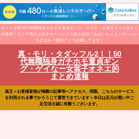
ネット乞食50代無職独身ガチホモ童貞ギング・ゲイなー女装子オネエ的まと
め速報！ネトゲ廃人は女子ホームレス三銃士伝説！あおいちゃん！ホームレ
スまなみ！愛内アイラ応援してます！
真・モリ・タダッフル2！！50
代無職独身ガチホモ童貞ギン
グ・ゲイなー女装子オネエ的
まとめ速報
孤立＜お客様皆様が掲載の記事等へアクセス、閲覧、こちらのサービス
を利用される事でかろうじて運営できています＞本日は足元が悪い中ご
足労頂き誠に有難うございます。