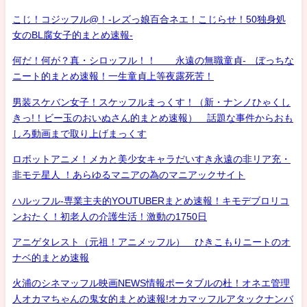
こじ！コジッフル@！-レズっ娘百合ネエ！こじらせ！50独身処
女のBL腐女子的まとめ速報-
何だ！何が？真・シロッフル！！ 永遠の無職童貞- ぼっちな
ニート的まとめ速報！一生童貞上等夜露死苦！
男装スケバン女子！スケッフルまっくす！（新・ナンノひゃくし
きっ!！ビー玉のおいぬさん的まとめ速報） 話題な事件からおも
しろ動画まで取り上げまっくす
ロボットアニメ！メカと美少女キャラだいすき永遠の非リア充・
非モテ星人 ！あらゆるマニアの為のマニアックサイト
ハルッフル-専業主夫的YOUTUBERまとめ速報！キモデブロリコ
ンおたく！初老人の介護生活！激動の1750日
アニゲタレスト（元祖！アニメッフル） ひきこもりニートのオ
ナベ的まとめ速報
火浦のシネマッフル映画NEWS情報ポータブルの杜！オネエ管理
人オカマちゃんの鬼女的まとめ速報!オカマッフルアタックナンバ