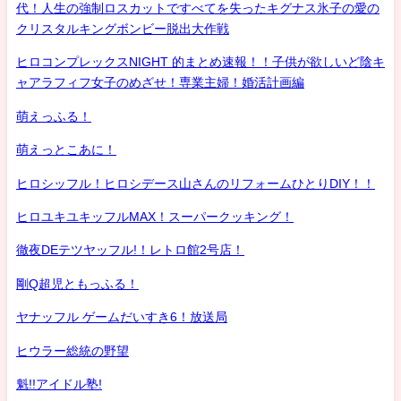
代！人生の強制ロスカットですべてを失ったキグナス氷子の愛の
クリスタルキングボンビー脱出大作戦
ヒロコンプレックスNIGHT 的まとめ速報！！子供が欲しいど陰キ
ャアラフィフ女子のめざせ！専業主婦！婚活計画編
萌えっふる！
萌えっとこあに！
ヒロシッフル！ヒロシデース山さんのリフォームひとりDIY！！
ヒロユキユキッフルMAX！スーパークッキング！
徹夜DEテツヤッフル!！レトロ館2号店！
剛Q超児ともっふる！
ヤナッフル ゲームだいすき6！放送局
ヒウラー総統の野望
魁!!アイドル塾!