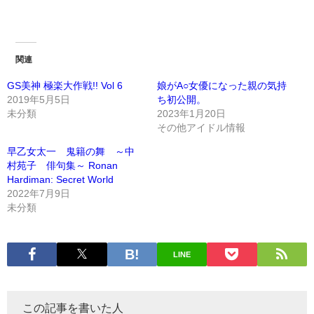
関連
GS美神 極楽大作戦!! Vol 6
娘がA○女優になった親の気持
2019年5月5日
ち初公開。
未分類
2023年1月20日
その他アイドル情報
早乙女太一 鬼籍の舞 ～中
村苑子 俳句集～ Ronan
Hardiman: Secret World
2022年7月9日
未分類
LINE
この記事を書いた人