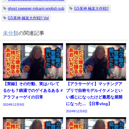
ghost sweeper mikami english sub
GS美神 極楽大作戦!!
GS美神 極楽大作戦!! Vol
未分類
の関連記事
【実録】その行動、実はバレて
【アラサーゲイ】マッチングア
るかも？銭湯でのゲイあるある #
プリで自称モデルイケメンとい
アラフォーゲイの日常
い感じになったけど最悪な展開
になった… 【日常vlog】
2024年12月9日
2024年12月8日