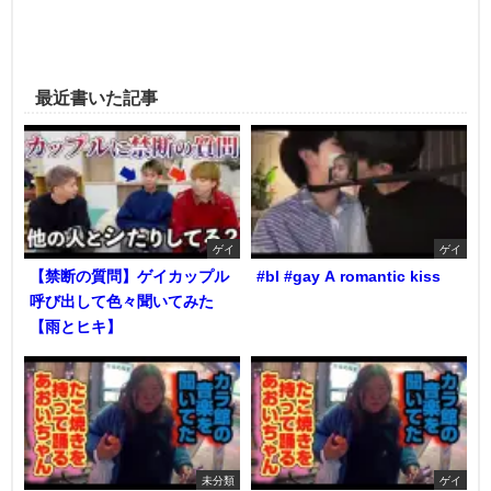
最近書いた記事
ゲイ
ゲイ
【禁断の質問】ゲイカップル
#bl #gay A romantic kiss
呼び出して色々聞いてみた
【雨とヒキ】
未分類
ゲイ