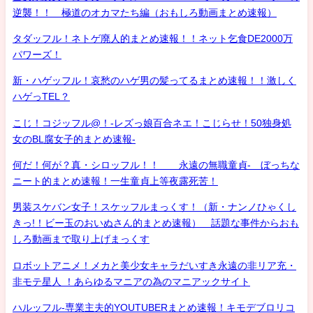
逆襲！！ 極道のオカマたち編（おもしろ動画まとめ速報）
タダッフル！ネトゲ廃人的まとめ速報！！ネット乞食DE2000万
パワーズ！
新・ハゲッフル！哀愁のハゲ男の髪ってるまとめ速報！！激しく
ハゲっTEL？
こじ！コジッフル@！-レズっ娘百合ネエ！こじらせ！50独身処
女のBL腐女子的まとめ速報-
何だ！何が？真・シロッフル！！ 永遠の無職童貞- ぼっちな
ニート的まとめ速報！一生童貞上等夜露死苦！
男装スケバン女子！スケッフルまっくす！（新・ナンノひゃくし
きっ!！ビー玉のおいぬさん的まとめ速報） 話題な事件からおも
しろ動画まで取り上げまっくす
ロボットアニメ！メカと美少女キャラだいすき永遠の非リア充・
非モテ星人 ！あらゆるマニアの為のマニアックサイト
ハルッフル-専業主夫的YOUTUBERまとめ速報！キモデブロリコ