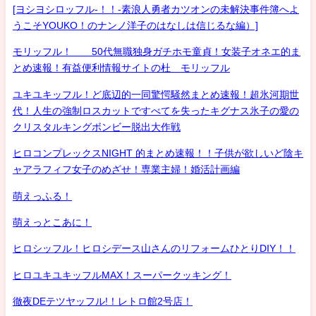
[ヨシヨシロッフル-！！-素浪人勇者カツオンの未解決事件簿へよ
うこそYOUKO！のナンノ洋子のはなしは信じるな編）]
モリッフル！ 50代無職独身ガチホモ童貞！女装子オネエ的ま
とめ速報！有益便利情報サイトの杜 モリッフル
ユキユキッフル！ど底辺的一同驚愕騒然まとめ速報！超氷河期世
代！人生の強制ロスカットですべてを失ったキグナス氷子の愛の
クリスタルキングボンビー脱出大作戦
ヒロコンプレックスNIGHT 的まとめ速報！！子供が欲しいど陰キ
ャアラフィフ女子のめざせ！専業主婦！婚活計画編
萌えっふる！
萌えっとこあに！
ヒロシッフル！ヒロシデース山さんのリフォームひとりDIY！！
ヒロユキユキッフルMAX！スーパークッキング！
徹夜DEテツヤッフル!！レトロ館2号店！