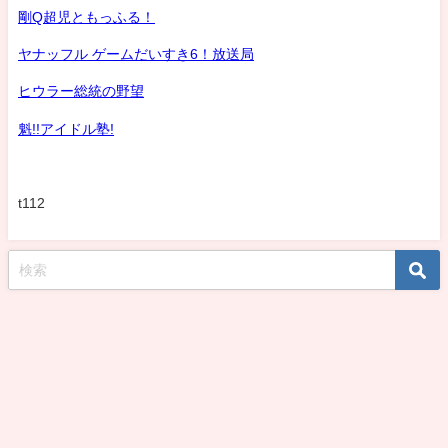
剛Q超児ともっふる！
ヤナッフル ゲームだいすき6！放送局
ヒウラー総統の野望
魁!!アイドル塾!
t112