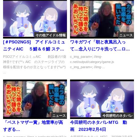
【STARDOM】
その他アイドル情報
ニュース
[＃PSO2NGS] アイドルコミュ
ワキガワイ「朝と夜風呂入っ
ニティAIC∞ ５鯖＆６鯖 ステー
て…念入りにワキ洗って…ロー
ジライブ 生配信！
ル塗り塗りして…スプレー振っ
PSO2アイドルコミュAIC∞ 創設者の†葵
c_img_param=; //img-
神音†です(^^♪ AIC∞のステージライブの
c.net/output/category/game.js
て…ヨシッ！」
模様を配信するのが主となってます(*'ω'*)
c_img_param=; //img-...
...
ニュース
今田耕司のネタバレ
「ベストマザー賞」地雷率が高
今田耕司のネタバレMTG 動
すぎる…
画 2023年2月4日
c_img_param=; //img-c.net/output/site/42.js
今田耕司のネタバレMTG 2023年2月4日