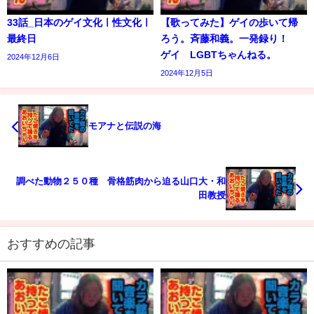
33話_日本のゲイ文化ㅣ性文化ㅣ
【歌ってみた】ゲイの歩いて帰
最終日
ろう。斉藤和義。一発録り！
ゲイ LGBTちゃんねる。
2024年12月6日
2024年12月5日
モアナと伝説の海
調べた動物２５０種 骨格筋肉から迫る山口大・和
田教授
おすすめの記事