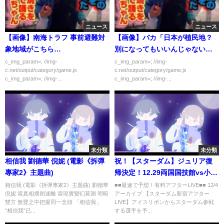
ニュース
ニュース
【画像】南海トラフ 事前避難対
【画像】バカ「日本が植民地？
象地域がこちら…
別になってもいいんじゃないで
すかねｗ」
c_img_param=; //img-
c_img_param=; //img-
c.net/output/category/game.js
c.net/output/category/game.js
c_img_param=; //img-...
c_img_param=; //img-...
未分類
未分類
相信我 劉德華 倪妮 (電影《拆彈
祝！【スターダム】ジュリア復
專家2》主題曲)
帰決定！12.29両国国技館vs小波
のラストマッチ！114日ぶりに大
相信我 (電影《拆彈專家2》主題曲) 劉德華
■■最速で予想！有料アフターLIVE■■ 12/4
倪妮 當真相撲朔迷離 當現實變幻莫測 明暗
アーカイブ 【スターダム新宿アフター
変貌を遂げた美しき狂気‼お騒が
雙方 無聲之中把握同一念頭 「相信我」
LIVE】アイスリボンからスターダム参戦
せ女‼が帰ってくる！期待の入場
“相信我”已...
する選手を予...
シーン！小波が感動ツイート