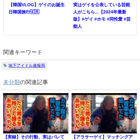
【韓国VLOG】ゲイのお誕生
実はゲイを公表している芸能
日韓国旅行🇰🇷
人がこちら...【2024年最新
版】#ゲイ #ホモ #同性愛 #芸
能人
関連キーワード
地下アイドル速報局
未分類
の関連記事
【実録】その行動、実はバレて
【アラサーゲイ】マッチングア