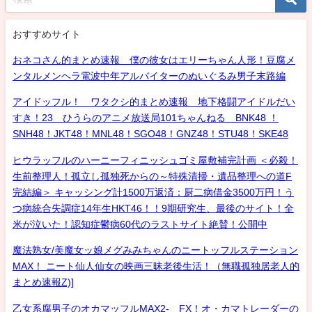
おすすめサイト
おネコさん的まとめ速報 僕の彼女はエリーちゃん人形！豆腐メ
ンタルメンヘラ電波中年アルバイターのぬいぐるみ男子末路編
アイドッフル！ ワタクシ的まとめ速報 地下格闘アイドルだい
すき！23 ひうらのアニメ放送局101ちゃんねる BNK48 ！
SNH48！JKT48！MNL48！SGO48！GNZ48！STU48！SKE48
ヒウラッフルのハーニーフィニッシュゴミ屋敷補完計画 ＜必殺！
生前整理人！孤立し孤独死からの～特殊清掃・遺品整理への道F
完結編＞ キャッシング計1500万返済：厨二病借金3500万円！う
つ病統合失調症14年生HKT46！！9期研究生、最後のサイト！全
米が泣いた！認知症鬱病60代のラストサイト絶賛！公開中
魔法熟女/美魔女ッ娘メグみみちゃんのニートッフルステーション
MAX！ ニート仙人仙女の映画三昧老後生活！（無職孤独居老人的
まとめ速報Z)]
乙女系腐男子のオカマッフルMAX2- FX！オ・カマトレーダーの