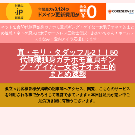
ネット乞食50代無職独身ガチホモ童貞ギング・ゲイなー女装子オネエ的まと
め速報！ネトゲ廃人は女子ホームレス三銃士伝説！あおいちゃん！ホームレ
スまなみ！愛内アイラ応援してます！
真・モリ・タダッフル2！！50
代無職独身ガチホモ童貞ギン
グ・ゲイなー女装子オネエ的
まとめ速報
孤立＜お客様皆様が掲載の記事等へアクセス、閲覧、こちらのサービス
を利用される事でかろうじて運営できています＞本日は足元が悪い中ご
足労頂き誠に有難うございます。