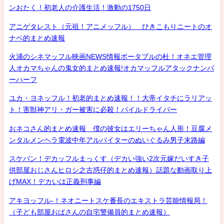
ンおたく！初老人の介護生活！激動の1750日
アニゲタレスト（元祖！アニメッフル） ひきこもりニートのオ
ナベ的まとめ速報
火浦のシネマッフル映画NEWS情報ポータブルの杜！オネエ管理
人オカマちゃんの鬼女的まとめ速報!オカマッフルアタックナンバ
ーハーフ
ユカ・ヨネッフル！初老的まとめ速報！！大帝イタチにラリアッ
ト！害獣神アリ・ガー被害に必殺！パイルドライバー
おネコさん的まとめ速報 僕の彼女はエリーちゃん人形！豆腐メ
ンタルメンヘラ電波中年アルバイターのぬいぐるみ男子末路編
スケバン！デカッフルまっくす（デカい強い2次元嫁だいすき子
供部屋おじさんヒロシ之古惑仔的まとめ速報）話題な動画取り上
げMAX！デカいは正義刑事編
アキヨッフル-！ネオニートスケ番長のエキストラ芸能情報局！
（子ども部屋おばさんの自宅警備員的まとめ速報）