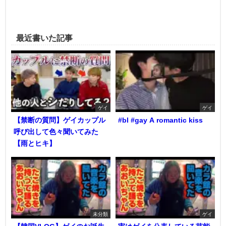
最近書いた記事
ゲイ
ゲイ
【禁断の質問】ゲイカップル
#bl #gay A romantic kiss
呼び出して色々聞いてみた
【雨とヒキ】
未分類
ゲイ