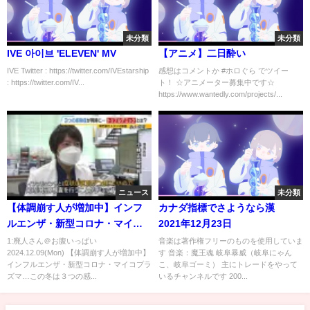
未分類
未分類
IVE 아이브 'ELEVEN' MV
【アニメ】二日酔い
IVE Twitter : https://twitter.com/IVEstarship
感想はコメントか #ホロぐら でツイー
: https://twitter.com/IV...
ト！ ☆アニメーター募集中です☆
https://www.wantedly.com/projects/...
ニュース
未分類
【体調崩す人が増加中】インフ
カナダ指標でさようなら漢
ルエンザ・新型コロナ・マイコ
2021年12月23日
プラズマ…この冬は３つの感染
1:廃人さん＠お腹いっぱい
音楽は著作権フリーのものを使用していま
2024.12.09(Mon) 【体調崩す人が増加中】
す 音楽：魔王魂 岐阜暴威（岐阜にゃん
症が同時に襲う「トリプルデミ
インフルエンザ・新型コロナ・マイコプラ
こ、岐阜ゴーミ） 主にトレードをやって
ック」に注意（2024年12月9
ズマ…この冬は３つの感...
いるチャンネルです 200...
日）