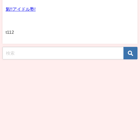
魁!!アイドル塾!
t112
koshirohiroko39jp All Rights Reserved.