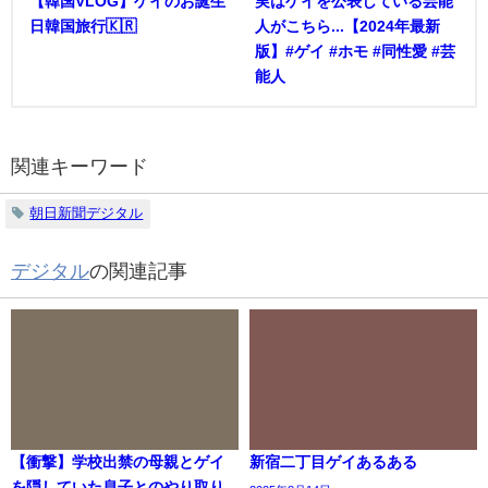
【韓国VLOG】ゲイのお誕生
実はゲイを公表している芸能
日韓国旅行🇰🇷
人がこちら...【2024年最新
版】#ゲイ #ホモ #同性愛 #芸
能人
関連キーワード
朝日新聞デジタル
デジタル
の関連記事
【衝撃】学校出禁の母親とゲイ
新宿二丁目ゲイあるある
を隠していた息子とのやり取り