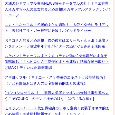
火浦のシネマッフル映画NEWS情報ポータブルの杜！オネエ管理
人オカマちゃんの鬼女的まとめ速報!オカマッフルアタックナンバ
ーハーフ
ユカ・ヨネッフル！初老的まとめ速報！！大帝イタチにラリアッ
ト！害獣神アリ・ガー被害に必殺！パイルドライバー
おネコさん的まとめ速報 僕の彼女はエリーちゃん人形！豆腐メ
ンタルメンヘラ電波中年アルバイターのぬいぐるみ男子末路編
スケバン！デカッフルまっくす（デカい強い2次元嫁だいすき子
供部屋おじさんヒロシ之古惑仔的まとめ速報）話題な動画取り上
げMAX！デカいは正義刑事編
アキヨッフル-！ネオニートスケ番長のエキストラ芸能情報局！
（子ども部屋おばさんの自宅警備員的まとめ速報）
[ヨシヨシロッフル-！！-素浪人勇者カツオンの未解決事件簿へよ
うこそYOUKO！のナンノ洋子のはなしは信じるな編）]
モリッフル！ 50代無職独身ガチホモ童貞！女装子オネエ的ま
とめ速報！有益便利情報サイトの杜 モリッフル