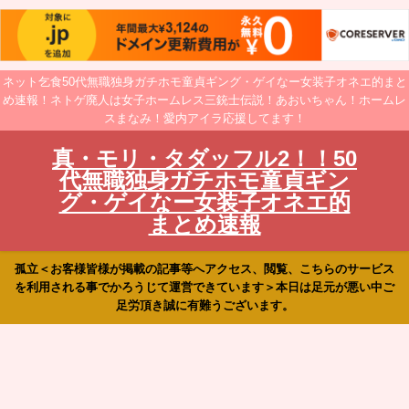
ネット乞食50代無職独身ガチホモ童貞ギング・ゲイなー女装子オネエ的まと
め速報！ネトゲ廃人は女子ホームレス三銃士伝説！あおいちゃん！ホームレ
スまなみ！愛内アイラ応援してます！
真・モリ・タダッフル2！！50
代無職独身ガチホモ童貞ギン
グ・ゲイなー女装子オネエ的
まとめ速報
孤立＜お客様皆様が掲載の記事等へアクセス、閲覧、こちらのサービス
を利用される事でかろうじて運営できています＞本日は足元が悪い中ご
足労頂き誠に有難うございます。