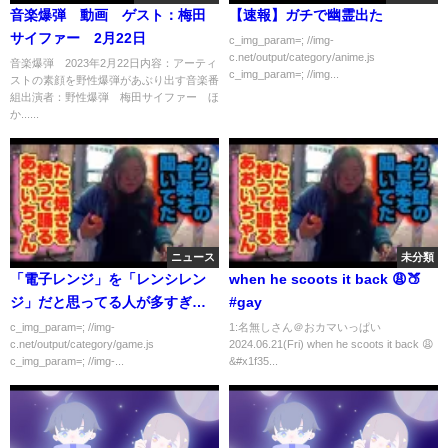
音楽爆弾 動画 ゲスト：梅田
【速報】ガチで幽霊出た
サイファー 2月22日
c_img_param=; //img-
c.net/output/category/anime.js
音楽爆弾 2023年2月22日内容：アーティ
c_img_param=; //img...
ストの素顔を野性爆弾があぶり出す音楽番
組出演者：野性爆弾 梅田サイファー ほ
か......
ニュース
未分類
「電子レンジ」を「レンシレン
when he scoots it back 😩🍑
ジ」だと思ってる人が多すぎる
#gay
ｗｗｗ
c_img_param=; //img-
1:名無しさん＠おカマいっぱい
c.net/output/category/game.js
2024.06.21(Fri) when he scoots it back 😩
c_img_param=; //img-...
&#x1f35...