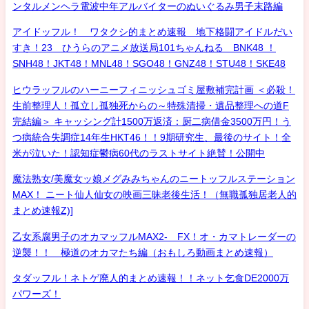
ンタルメンヘラ電波中年アルバイターのぬいぐるみ男子末路編
アイドッフル！ ワタクシ的まとめ速報 地下格闘アイドルだい
すき！23 ひうらのアニメ放送局101ちゃんねる BNK48 ！
SNH48！JKT48！MNL48！SGO48！GNZ48！STU48！SKE48
ヒウラッフルのハーニーフィニッシュゴミ屋敷補完計画 ＜必殺！
生前整理人！孤立し孤独死からの～特殊清掃・遺品整理への道F
完結編＞ キャッシング計1500万返済：厨二病借金3500万円！う
つ病統合失調症14年生HKT46！！9期研究生、最後のサイト！全
米が泣いた！認知症鬱病60代のラストサイト絶賛！公開中
魔法熟女/美魔女ッ娘メグみみちゃんのニートッフルステーション
MAX！ ニート仙人仙女の映画三昧老後生活！（無職孤独居老人的
まとめ速報Z)]
乙女系腐男子のオカマッフルMAX2- FX！オ・カマトレーダーの
逆襲！！ 極道のオカマたち編（おもしろ動画まとめ速報）
タダッフル！ネトゲ廃人的まとめ速報！！ネット乞食DE2000万
パワーズ！