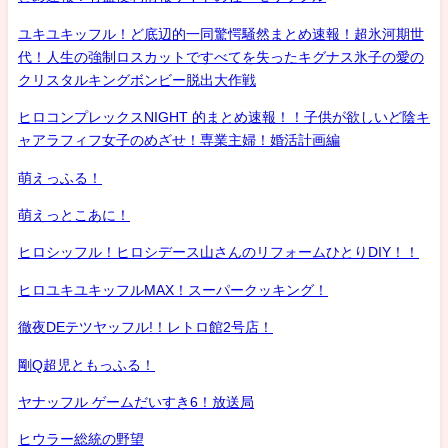
ユキユキッフル！ど底辺的一同驚愕騒然まとめ速報！超氷河期世
代！人生の強制ロスカットですべてを失ったキグナス氷子の愛の
クリスタルキングボンビー脱出大作戦
ヒロコンプレックスNIGHT 的まとめ速報！！子供が欲しいど陰キ
ャアラフィフ女子のめざせ！専業主婦！婚活計画編
萌えっふる！
萌えっとこあに！
ヒロシッフル！ヒロシデース山さんのリフォームひとりDIY！！
ヒロユキユキッフルMAX！スーパークッキング！
徹夜DEテツヤッフル!！レトロ館2号店！
剛Q超児ともっふる！
ヤナッフル ゲームだいすき6！放送局
ヒウラー総統の野望