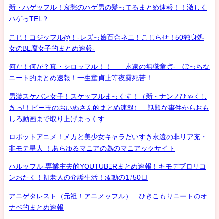
新・ハゲッフル！哀愁のハゲ男の髪ってるまとめ速報！！激しく
ハゲっTEL？
こじ！コジッフル@！-レズっ娘百合ネエ！こじらせ！50独身処
女のBL腐女子的まとめ速報-
何だ！何が？真・シロッフル！！ 永遠の無職童貞- ぼっちな
ニート的まとめ速報！一生童貞上等夜露死苦！
男装スケバン女子！スケッフルまっくす！（新・ナンノひゃくし
きっ!！ビー玉のおいぬさん的まとめ速報） 話題な事件からおも
しろ動画まで取り上げまっくす
ロボットアニメ！メカと美少女キャラだいすき永遠の非リア充・
非モテ星人 ！あらゆるマニアの為のマニアックサイト
ハルッフル-専業主夫的YOUTUBERまとめ速報！キモデブロリコ
ンおたく！初老人の介護生活！激動の1750日
アニゲタレスト（元祖！アニメッフル） ひきこもりニートのオ
ナベ的まとめ速報