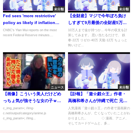
未分類
未分類
Fed sees 'more restrictive'
【全財産】マジで今年ぼろ負け
policy as likely if inflation
しすぎて9月最後の全財産5万円
stays high, FOMC minutes say
をユニコーンにぶち込んだ「ユ
CNBC's Ylan Mui reports on the most
10万人まで金が持つか... 今年の収支を計
recent Federal Reserve minutes....
算してみます。 思い当たるだけで、 鉄
ニコーン パチンコ」
拳-22万 リゼロ-40万 天龍-12万 ちょっと
怖いけど...
ニュース
未分類
【画像】こういう美人だけどめ
【訃報】「遊☆戯☆王」作者・
っちょ気が強そうな女の子ｗｗ
高橋和希さんが沖縄で死亡 元・
ｗｗｗ
現役“デュエリスト”たちは…
c_img_param=; //img-
人気漫画「遊☆戯☆王」の作者で漫画家の
c.net/output/category/anime.js
高橋和希さんが、亡くなっていたことがわ
c_img_param=; //img...
かりました。 ◇ 漫画、アニメ、
そしてカードゲームと、多...