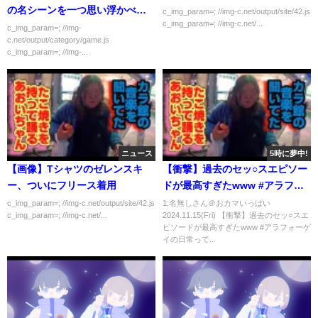
の名シーンを一つ思い浮かべて
c_img_param=; //img-c.net/output/site/42.js
c_img_param=; //img-c.net/...
スレを開いてください！
c_img_param=; //img-
c.net/output/category/game.js
c_img_param=; //img-...
ニュース
5時に夢中!
【画像】Tシャツのゼレンスキ
【衝撃】過去のセッ○スエピソー
ー、ついにフリース着用
ドが最高すぎたwww #アラフォ
ーゲイの日常
c_img_param=; //img-c.net/output/site/42.js
1:名無しさん＠おカマいっぱい
c_img_param=; //img-c.net/...
2024.11.15(Fri) 【衝撃】過去のセッ○スエ
ピソードが最高すぎたwww #アラフォーゲ
イの日常って...