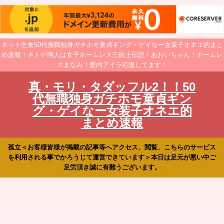
ネット乞食50代無職独身ガチホモ童貞ギング・ゲイなー女装子オネエ的まと
め速報！ネトゲ廃人は女子ホームレス三銃士伝説！あおいちゃん！ホームレ
スまなみ！愛内アイラ応援してます！
真・モリ・タダッフル2！！50
代無職独身ガチホモ童貞ギン
グ・ゲイなー女装子オネエ的
まとめ速報
孤立＜お客様皆様が掲載の記事等へアクセス、閲覧、こちらのサービス
を利用される事でかろうじて運営できています＞本日は足元が悪い中ご
足労頂き誠に有難うございます。