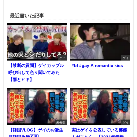
最近書いた記事
ゲイ
ゲイ
【禁断の質問】ゲイカップル
#bl #gay A romantic kiss
呼び出して色々聞いてみた
【雨とヒキ】
未分類
ゲイ
【韓国VLOG】ゲイのお誕生
実はゲイを公表している芸能
日韓国旅行🇰🇷
人がこちら...【2024年最新