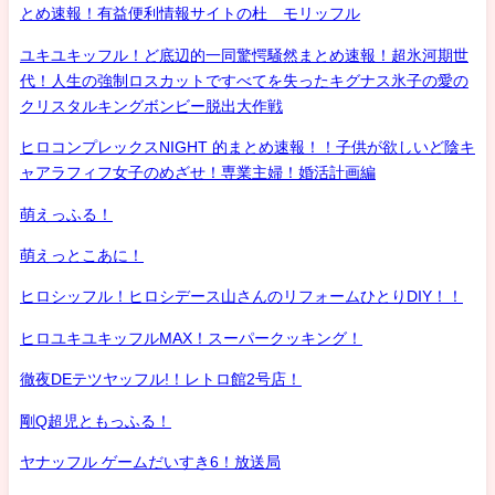
とめ速報！有益便利情報サイトの杜 モリッフル
ユキユキッフル！ど底辺的一同驚愕騒然まとめ速報！超氷河期世
代！人生の強制ロスカットですべてを失ったキグナス氷子の愛の
クリスタルキングボンビー脱出大作戦
ヒロコンプレックスNIGHT 的まとめ速報！！子供が欲しいど陰キ
ャアラフィフ女子のめざせ！専業主婦！婚活計画編
萌えっふる！
萌えっとこあに！
ヒロシッフル！ヒロシデース山さんのリフォームひとりDIY！！
ヒロユキユキッフルMAX！スーパークッキング！
徹夜DEテツヤッフル!！レトロ館2号店！
剛Q超児ともっふる！
ヤナッフル ゲームだいすき6！放送局