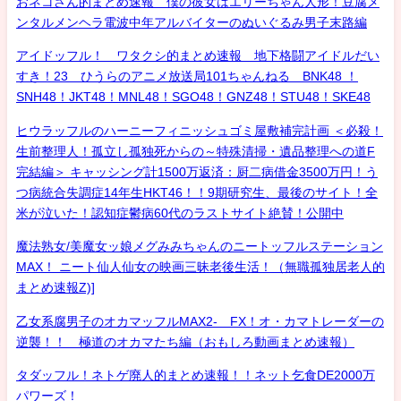
おネコさん的まとめ速報 僕の彼女はエリーちゃん人形！豆腐メ
ンタルメンヘラ電波中年アルバイターのぬいぐるみ男子末路編
アイドッフル！ ワタクシ的まとめ速報 地下格闘アイドルだい
すき！23 ひうらのアニメ放送局101ちゃんねる BNK48 ！
SNH48！JKT48！MNL48！SGO48！GNZ48！STU48！SKE48
ヒウラッフルのハーニーフィニッシュゴミ屋敷補完計画 ＜必殺！
生前整理人！孤立し孤独死からの～特殊清掃・遺品整理への道F
完結編＞ キャッシング計1500万返済：厨二病借金3500万円！う
つ病統合失調症14年生HKT46！！9期研究生、最後のサイト！全
米が泣いた！認知症鬱病60代のラストサイト絶賛！公開中
魔法熟女/美魔女ッ娘メグみみちゃんのニートッフルステーション
MAX！ ニート仙人仙女の映画三昧老後生活！（無職孤独居老人的
まとめ速報Z)]
乙女系腐男子のオカマッフルMAX2- FX！オ・カマトレーダーの
逆襲！！ 極道のオカマたち編（おもしろ動画まとめ速報）
タダッフル！ネトゲ廃人的まとめ速報！！ネット乞食DE2000万
パワーズ！