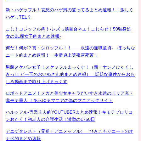
新・ハゲッフル！哀愁のハゲ男の髪ってるまとめ速報！！激しく
ハゲっTEL？
こじ！コジッフル@！-レズっ娘百合ネエ！こじらせ！50独身処
女のBL腐女子的まとめ速報-
何だ！何が？真・シロッフル！！ 永遠の無職童貞- ぼっちな
ニート的まとめ速報！一生童貞上等夜露死苦！
男装スケバン女子！スケッフルまっくす！（新・ナンノひゃくし
きっ!！ビー玉のおいぬさん的まとめ速報） 話題な事件からおも
しろ動画まで取り上げまっくす
ロボットアニメ！メカと美少女キャラだいすき永遠の非リア充・
非モテ星人 ！あらゆるマニアの為のマニアックサイト
ハルッフル-専業主夫的YOUTUBERまとめ速報！キモデブロリコ
ンおたく！初老人の介護生活！激動の1750日
アニゲタレスト（元祖！アニメッフル） ひきこもりニートのオ
ナベ的まとめ速報