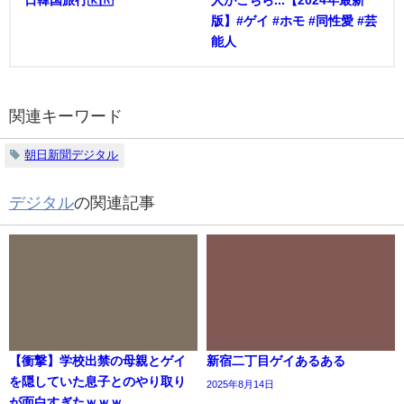
版】#ゲイ #ホモ #同性愛 #芸
能人
関連キーワード
朝日新聞デジタル
デジタル
の関連記事
【衝撃】学校出禁の母親とゲイ
新宿二丁目ゲイあるある
を隠していた息子とのやり取り
2025年8月14日
が面白すぎたｗｗｗ