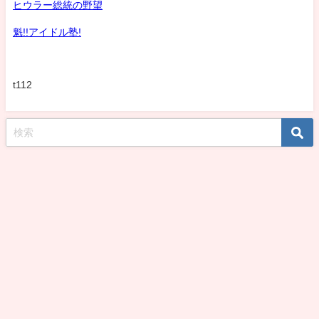
ヒウラー総統の野望
魁!!アイドル塾!
t112
koshirohiroko39jp All Rights Reserved.