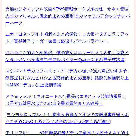
火浦のシネマッフル映画NEWS情報ポータブルの杜！オネエ管理
人オカマちゃんの鬼女的まとめ速報!オカマッフルアタックナンバ
ーハーフ
ユカ・ヨネッフル！初老的まとめ速報！！大帝イタチにラリアッ
ト！害獣神アリ・ガー被害に必殺！パイルドライバー
おネコさん的まとめ速報 僕の彼女はエリーちゃん人形！豆腐メ
ンタルメンヘラ電波中年アルバイターのぬいぐるみ男子末路編
スケバン！デカッフルまっくす（デカい強い2次元嫁だいすき子
供部屋おじさんヒロシ之古惑仔的まとめ速報）話題な動画取り上
げMAX！デカいは正義刑事編
アキヨッフル-！ネオニートスケ番長のエキストラ芸能情報局！
（子ども部屋おばさんの自宅警備員的まとめ速報）
[ヨシヨシロッフル-！！-素浪人勇者カツオンの未解決事件簿へよ
うこそYOUKO！のナンノ洋子のはなしは信じるな編）]
モリッフル！ 50代無職独身ガチホモ童貞！女装子オネエ的ま