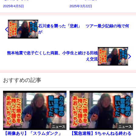
2025年4月5日
2025年3月22日
石川遼を襲った「悲劇」 ツアー最少記録の地で何
が
熊本地震で息子亡くした両親、小学生と続ける田植
え交流
おすすめの記事
ニュース
ニュース
【画像あり】「スラムダンク」
【緊急速報】5ちゃんねる終わる