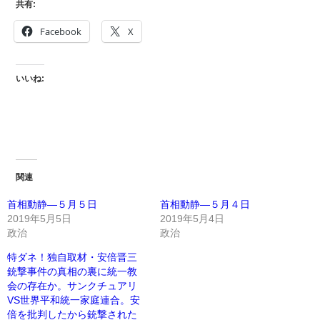
共有:
Facebook
X
いいね:
関連
首相動静―５月５日
首相動静―５月４日
2019年5月5日
2019年5月4日
政治
政治
特ダネ！独自取材・安倍晋三
銃撃事件の真相の裏に統一教
会の存在か。サンクチュアリ
VS世界平和統一家庭連合。安
倍を批判したから銃撃された