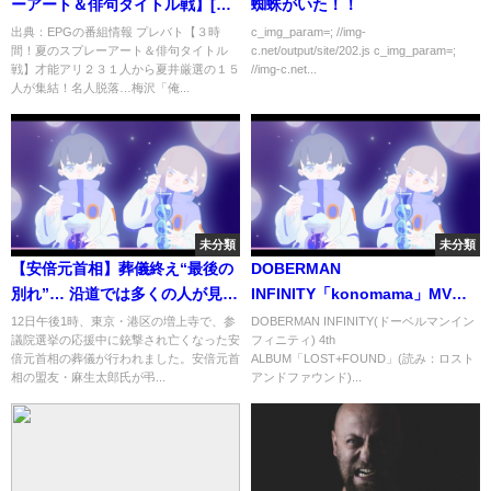
ーアート＆俳句タイトル戦】[字]
蜘蛛がいた！！
…の番組内容解析まとめ
出典：EPGの番組情報 プレバト【３時
c_img_param=; //img-
間！夏のスプレーアート＆俳句タイトル
c.net/output/site/202.js c_img_param=;
戦】才能アリ２３１人から夏井厳選の１５
//img-c.net...
人が集結！名人脱落…梅沢「俺...
未分類
未分類
【安倍元首相】葬儀終え“最後の
DOBERMAN
別れ”… 沿道では多くの人が見送
INFINITY「konomama」MV
り
(AL「LOST＋FOUND」収録)
12日午後1時、東京・港区の増上寺で、参
DOBERMAN INFINITY(ドーベルマンイン
議院選挙の応援中に銃撃され亡くなった安
フィニティ) 4th
倍元首相の葬儀が行われました。安倍元首
ALBUM「LOST+FOUND」(読み：ロスト
相の盟友・麻生太郎氏が弔...
アンドファウンド)...