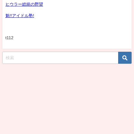
ヒウラー総統の野望
魁!!アイドル塾!
t112