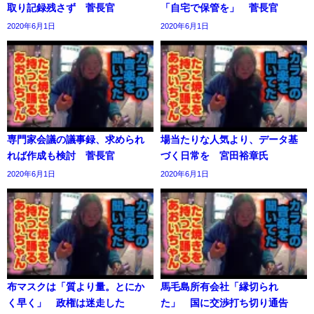
取り記録残さず 菅長官
「自宅で保管を」 菅長官
2020年6月1日
2020年6月1日
専門家会議の議事録、求められ
場当たりな人気より、データ基
れば作成も検討 菅長官
づく日常を 宮田裕章氏
2020年6月1日
2020年6月1日
布マスクは「質より量。とにか
馬毛島所有会社「縁切られ
く早く」 政権は迷走した
た」 国に交渉打ち切り通告