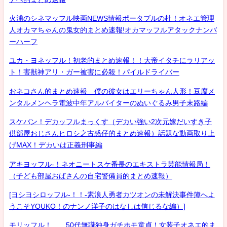
火浦のシネマッフル映画NEWS情報ポータブルの杜！オネエ管理
人オカマちゃんの鬼女的まとめ速報!オカマッフルアタックナンバ
ーハーフ
ユカ・ヨネッフル！初老的まとめ速報！！大帝イタチにラリアッ
ト！害獣神アリ・ガー被害に必殺！パイルドライバー
おネコさん的まとめ速報 僕の彼女はエリーちゃん人形！豆腐メ
ンタルメンヘラ電波中年アルバイターのぬいぐるみ男子末路編
スケバン！デカッフルまっくす（デカい強い2次元嫁だいすき子
供部屋おじさんヒロシ之古惑仔的まとめ速報）話題な動画取り上
げMAX！デカいは正義刑事編
アキヨッフル-！ネオニートスケ番長のエキストラ芸能情報局！
（子ども部屋おばさんの自宅警備員的まとめ速報）
[ヨシヨシロッフル-！！-素浪人勇者カツオンの未解決事件簿へよ
うこそYOUKO！のナンノ洋子のはなしは信じるな編）]
モリッフル！ 50代無職独身ガチホモ童貞！女装子オネエ的ま