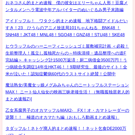
おネコさん的まとめ速報 僕の彼女はエリーちゃん人形！豆腐メ
ンタルメンヘラ電波中年アルバイターのぬいぐるみ男子末路編
アイドッフル！ ワタクシ的まとめ速報 地下格闘アイドルだい
すき！23 ひうらのアニメ放送局101ちゃんねる BNK48 ！
SNH48！JKT48！MNL48！SGO48！GNZ48！STU48！SKE48
ヒウラッフルのハーニーフィニッシュゴミ屋敷補完計画 ＜必殺！
生前整理人！孤立し孤独死からの～特殊清掃・遺品整理への道F
完結編＞ キャッシング計1500万返済：厨二病借金3500万円！う
つ病統合失調症14年生HKT46！！9期研究生、最後のサイト！全
米が泣いた！認知症鬱病60代のラストサイト絶賛！公開中
魔法熟女/美魔女ッ娘メグみみちゃんのニートッフルステーション
MAX！ ニート仙人仙女の映画三昧老後生活！（無職孤独居老人的
まとめ速報Z)]
乙女系腐男子のオカマッフルMAX2- FX！オ・カマトレーダーの
逆襲！！ 極道のオカマたち編（おもしろ動画まとめ速報）
タダッフル！ネトゲ廃人的まとめ速報！！ネット乞食DE2000万