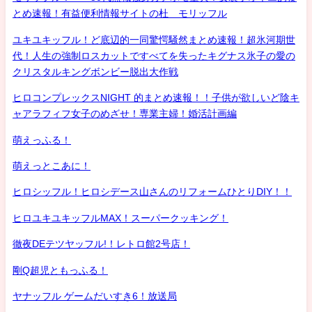
とめ速報！有益便利情報サイトの杜 モリッフル
ユキユキッフル！ど底辺的一同驚愕騒然まとめ速報！超氷河期世
代！人生の強制ロスカットですべてを失ったキグナス氷子の愛の
クリスタルキングボンビー脱出大作戦
ヒロコンプレックスNIGHT 的まとめ速報！！子供が欲しいど陰キ
ャアラフィフ女子のめざせ！専業主婦！婚活計画編
萌えっふる！
萌えっとこあに！
ヒロシッフル！ヒロシデース山さんのリフォームひとりDIY！！
ヒロユキユキッフルMAX！スーパークッキング！
徹夜DEテツヤッフル!！レトロ館2号店！
剛Q超児ともっふる！
ヤナッフル ゲームだいすき6！放送局