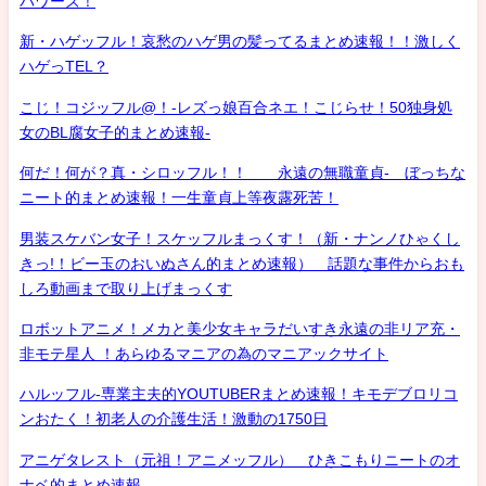
パワーズ！
新・ハゲッフル！哀愁のハゲ男の髪ってるまとめ速報！！激しく
ハゲっTEL？
こじ！コジッフル@！-レズっ娘百合ネエ！こじらせ！50独身処
女のBL腐女子的まとめ速報-
何だ！何が？真・シロッフル！！ 永遠の無職童貞- ぼっちな
ニート的まとめ速報！一生童貞上等夜露死苦！
男装スケバン女子！スケッフルまっくす！（新・ナンノひゃくし
きっ!！ビー玉のおいぬさん的まとめ速報） 話題な事件からおも
しろ動画まで取り上げまっくす
ロボットアニメ！メカと美少女キャラだいすき永遠の非リア充・
非モテ星人 ！あらゆるマニアの為のマニアックサイト
ハルッフル-専業主夫的YOUTUBERまとめ速報！キモデブロリコ
ンおたく！初老人の介護生活！激動の1750日
アニゲタレスト（元祖！アニメッフル） ひきこもりニートのオ
ナベ的まとめ速報