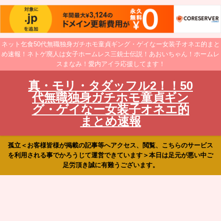
ネット乞食50代無職独身ガチホモ童貞ギング・ゲイなー女装子オネエ的まと
め速報！ネトゲ廃人は女子ホームレス三銃士伝説！あおいちゃん！ホームレ
スまなみ！愛内アイラ応援してます！
真・モリ・タダッフル2！！50
代無職独身ガチホモ童貞ギン
グ・ゲイなー女装子オネエ的
まとめ速報
孤立＜お客様皆様が掲載の記事等へアクセス、閲覧、こちらのサービス
を利用される事でかろうじて運営できています＞本日は足元が悪い中ご
足労頂き誠に有難うございます。