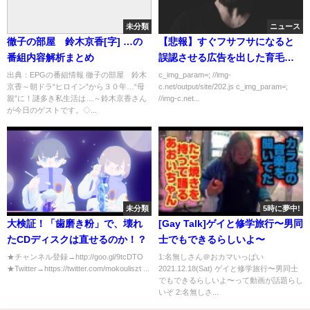
未分類
ニュース
徹子の部屋 鈴木京香[字] …の
【悲報】すぐフサフサになると
番組内容解析まとめ
誤認させる広告を出した育毛剤
会社、景表法違反へ
出典：EPGの番組情報 徹子の部屋 鈴木
c_img_param=; //img-
京香～朝ドラ“ヒロイン”から３０年…“母
c.net/output/site/202.js c_img_param=;
親”に！謎多き私生活は…～鈴木京香さん
//img-c.net...
が今日のゲストです。◇...
未分類
5時に夢中!
大検証！「歯磨き粉」で、壊れ
[Gay Talk]ゲイと修学旅行〜男同
たCDディスクは直せるのか！？
士でもできるらしいよ〜
★チャンネル登録→http://goo.gl/9tcDTO
1:名無しさん＠おカマいっぱい
★Twitter→https://twitter.com/mokouliszt ...
2021.12.18(Sat) ゲイと修学旅行〜男同士
でもできるらしいよ〜って動画が話題らし
いぞ 2:名無しさ...