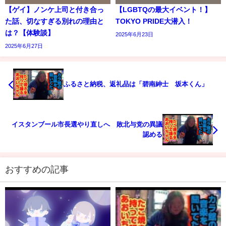
【ゲイ】ノンケ上司と付き合っ
【LGBTQの最大イベント！】
た話、切なすぎる別れの理由と
TOKYO PRIDE大潜入！
は？【体験談】
2025年6月23日
2025年6月27日
ふるさと納税、返礼品は「碧南紳士 坂本くん」
イスタンブール市長選やり直しへ 敗北与党の異議
認める
おすすめの記事