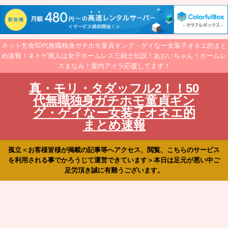
ネット乞食50代無職独身ガチホモ童貞ギング・ゲイなー女装子オネエ的まと
め速報！ネトゲ廃人は女子ホームレス三銃士伝説！あおいちゃん！ホームレ
スまなみ！愛内アイラ応援してます！
真・モリ・タダッフル2！！50
代無職独身ガチホモ童貞ギン
グ・ゲイなー女装子オネエ的
まとめ速報
孤立＜お客様皆様が掲載の記事等へアクセス、閲覧、こちらのサービス
を利用される事でかろうじて運営できています＞本日は足元が悪い中ご
足労頂き誠に有難うございます。