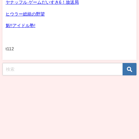
ヤナッフル ゲームだいすき6！放送局
ヒウラー総統の野望
魁!!アイドル塾!
t112