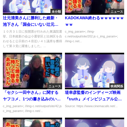
未分類
ニュース
辻元清美さんに勝利した維新・
KADOKAWA終わるｗｗｗｗｗｗ
池下さん「国会にいない辻元さ
ｗｗ
んが想像できなかった」（2021
１０月３１日に投開票が行われた衆議院選
c_img_param=; //img-
挙。日本維新の会は小選挙区と比例区を合
c.net/output/site/202.js c_img_param=;
年11月1日）
わせると公示前の４倍近い４１議席を獲得
//img-c.net...
して第３党に躍進しました。...
ニュース
映画関係
「セクシー田中さん」に関する
堤幸彦監督のインディーズ映画
ヤフコメ、1つの書き込みのいい
『truth』メインビジュアル公
ねが15万を超える
開、過去作上映会も決定
c_img_param=; //img-c.net/output/site/42.js
Source: https://www.cinemacafe.net/...
c_img_param=; //img-c.net/...