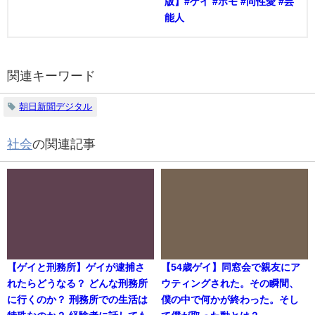
版】#ゲイ #ホモ #同性愛 #芸
能人
関連キーワード
朝日新聞デジタル
社会
の関連記事
【ゲイと刑務所】ゲイが逮捕さ
【54歳ゲイ】同窓会で親友にア
れたらどうなる？ どんな刑務所
ウティングされた。その瞬間、
に行くのか？ 刑務所での生活は
僕の中で何かが終わった。そし