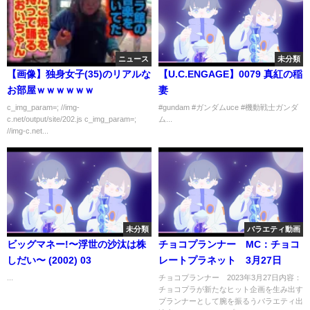
ニュース
未分類
【画像】独身女子(35)のリアルな
【U.C.ENGAGE】0079 真紅の稲
お部屋ｗｗｗｗｗｗ
妻
c_img_param=; //img-
#gundam #ガンダムuce #機動戦士ガンダ
c.net/output/site/202.js c_img_param=;
ム...
//img-c.net...
未分類
バラエティ動画
ビッグマネー!〜浮世の沙汰は株
チョコプランナー MC：チョコ
しだい〜 (2002) 03
レートプラネット 3月27日
...
チョコプランナー 2023年3月27日内容：
チョコプラが新たなヒット企画を生み出す
プランナーとして腕を振るうバラエティ出