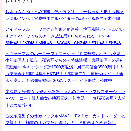
おすすめサイト
おネコさん的まとめ速報 僕の彼女はエリーちゃん人形！豆腐メ
ンタルメンヘラ電波中年アルバイターのぬいぐるみ男子末路編
アイドッフル！ ワタクシ的まとめ速報 地下格闘アイドルだい
すき！23 ひうらのアニメ放送局101ちゃんねる BNK48 ！
SNH48！JKT48！MNL48！SGO48！GNZ48！STU48！SKE48
ヒウラッフルのハーニーフィニッシュゴミ屋敷補完計画 ＜必殺！
生前整理人！孤立し孤独死からの～特殊清掃・遺品整理への道F
完結編＞ キャッシング計1500万返済：厨二病借金3500万円！う
つ病統合失調症14年生HKT46！！9期研究生、最後のサイト！全
米が泣いた！認知症鬱病60代のラストサイト絶賛！公開中
魔法熟女/美魔女ッ娘メグみみちゃんのニートッフルステーション
MAX！ ニート仙人仙女の映画三昧老後生活！（無職孤独居老人的
まとめ速報Z)]
乙女系腐男子のオカマッフルMAX2- FX！オ・カマトレーダーの
逆襲！！ 極道のオカマたち編（おもしろ動画まとめ速報）