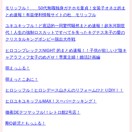
モリッフル！ 50代無職独身ガチホモ童貞！女装子オネエ的ま
とめ速報！有益便利情報サイトの杜 モリッフル
ユキユキッフル！ど底辺的一同驚愕騒然まとめ速報！超氷河期世
代！人生の強制ロスカットですべてを失ったキグナス氷子の愛の
クリスタルキングボンビー脱出大作戦
ヒロコンプレックスNIGHT 的まとめ速報！！子供が欲しいど陰キ
ャアラフィフ女子のめざせ！専業主婦！婚活計画編
萌えっふる！
萌えっとこあに！
ヒロシッフル！ヒロシデース山さんのリフォームひとりDIY！！
ヒロユキユキッフルMAX！スーパークッキング！
徹夜DEテツヤッフル!！レトロ館2号店！
剛Q超児ともっふる！