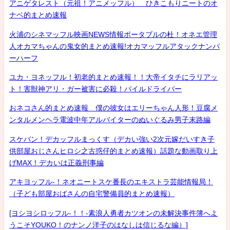
アニゲタレスト（元祖！アニメッフル） ひきこもりニートのオ
ナベ的まとめ速報
火浦のシネマッフル映画NEWS情報ポータブルの杜！オネエ管理
人オカマちゃんの鬼女的まとめ速報!オカマッフルアタックナンバ
ーハーフ
ユカ・ヨネッフル！初老的まとめ速報！！大帝イタチにラリアッ
ト！害獣神アリ・ガー被害に必殺！パイルドライバー
おネコさん的まとめ速報 僕の彼女はエリーちゃん人形！豆腐メ
ンタルメンヘラ電波中年アルバイターのぬいぐるみ男子末路編
スケバン！デカッフルまっくす（デカい強い2次元嫁だいすき子
供部屋おじさんヒロシ之古惑仔的まとめ速報）話題な動画取り上
げMAX！デカいは正義刑事編
アキヨッフル-！ネオニートスケ番長のエキストラ芸能情報局！
（子ども部屋おばさんの自宅警備員的まとめ速報）
[ヨシヨシロッフル-！！-素浪人勇者カツオンの未解決事件簿へよ
うこそYOUKO！のナンノ洋子のはなしは信じるな編）]