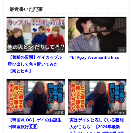
最近書いた記事
ゲイ
ゲイ
【禁断の質問】ゲイカップル
#bl #gay A romantic kiss
呼び出して色々聞いてみた
【雨とヒキ】
未分類
ゲイ
【韓国VLOG】ゲイのお誕生
実はゲイを公表している芸能
日韓国旅行🇰🇷
人がこちら...【2024年最新