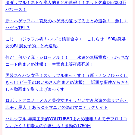
タダッフル！ネトゲ廃人的まとめ速報！！ネット乞食DE2000万
パワーズ！
新・ハゲッフル！哀愁のハゲ男の髪ってるまとめ速報！！激しく
ハゲっTEL？
こじ！コジッフル@！-レズっ娘百合ネエ！こじらせ！50独身処
女のBL腐女子的まとめ速報-
何だ！何が？真・シロッフル！！ 永遠の無職童貞- ぼっちな
ニート的まとめ速報！一生童貞上等夜露死苦！
男装スケバン女子！スケッフルまっくす！（新・ナンノひゃくし
きっ!！ビー玉のおいぬさん的まとめ速報） 話題な事件からおも
しろ動画まで取り上げまっくす
ロボットアニメ！メカと美少女キャラだいすき永遠の非リア充・
非モテ星人 ！あらゆるマニアの為のマニアックサイト
ハルッフル-専業主夫的YOUTUBERまとめ速報！キモデブロリコ
ンおたく！初老人の介護生活！激動の1750日