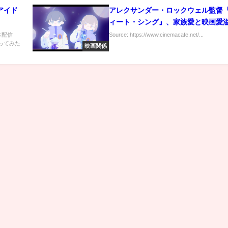
アイド
アレクサンダー・ロックウェル監督
ィート・シング』、家族愛と映画愛
メイキング写真解禁
性配信
Source: https://www.cinemacafe.net/...
歌ってみた
映画関係