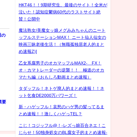
HKT46！！9期研究生、最後のサイト！全米が
泣いた！認知症鬱病60代のラストサイト絶
賛！公開中
魔法熟女/美魔女ッ娘メグみみちゃんのニート
重の
ッフルステーションMAX！ ニート仙人仙女の
映画三昧老後生活！（無職孤独居老人的まと
め速報Z)]
乙女系腐男子のオカマッフルMAX2- FX！
オ・カマトレーダーの逆襲！！ 極道のオカ
少
マたち編（おもしろ動画まとめ速報）
タダッフル！ネトゲ廃人的まとめ速報！！ネ
ット乞食DE2000万パワーズ！
業要
新・ハゲッフル！哀愁のハゲ男の髪ってるま
とめ速報！！激しくハゲっTEL？
こじ！コジッフル@！-レズっ娘百合ネエ！こ
じらせ！50独身処女のBL腐女子的まとめ速報-