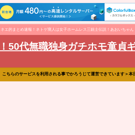
オネエ的まとめ速報！ネトゲ廃人は女子ホームレス三銃士伝説！あおいちゃん
！50代無職独身ガチホモ童貞
、こちらのサービスを利用される事でかろうじて運営できています＞本