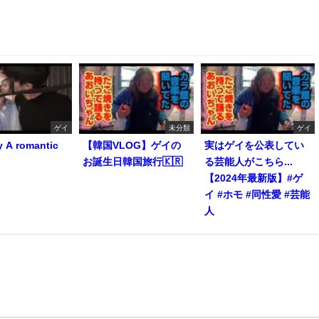
ゲイ
未分類
ゲイ
y A romantic
【韓国VLOG】ゲイの
実はゲイを公表してい
お誕生日韓国旅行🇰🇷
る芸能人がこちら...
【2024年最新版】#ゲ
イ #ホモ #同性愛 #芸能
人