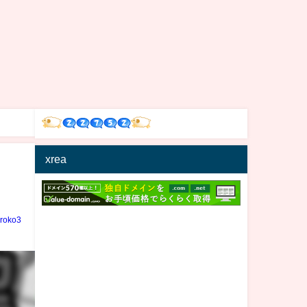
xrea
iroko3