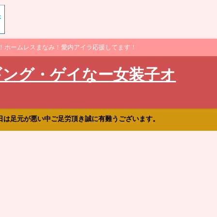
！ホームレスまなみ！愛内アイラ応援してます！
ギング・ゲイなー女装子オ
日は足元が悪い中ご足労頂き誠に有難うございます。