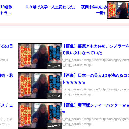
10連休
６８歳で入学「人生変わった」 夜間中学の歩み
でトラブ
一冊に
てるの日
【画像】篠原ともえ(44)、シノラー
て良い女になっていた
ame.js
c_img_param=; //img-c.net/output/category/anim
c_img_param=; //img...
ニュース
口日奈・和
【画像】日本一の美人JDを決めるコ
トｗｗｗｗｗ
c_img_param=; //img-c.net/output/category/game
c_img_param=; //img-...
ニュース
イメチェ
【画像】実写版シティーハンターｗ
ｗ
送りします
c_img_param=; //img-c.net/output/category/game
 タカラ...
c_img_param=; //img-...
ニュース