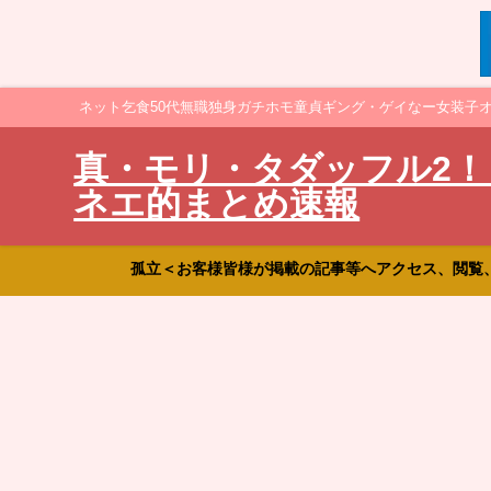
ネット乞食50代無職独身ガチホモ童貞ギング・ゲイなー女装子
真・モリ・タダッフル2！
ネエ的まとめ速報
孤立＜お客様皆様が掲載の記事等へアクセス、閲覧