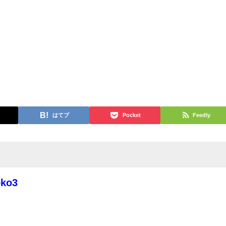
はてブ
Pocket
Feedly
oko3