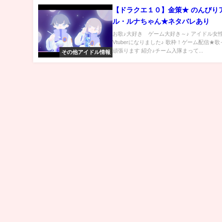
【ドラクエ１０】金策★ のんびり
ル・ルナちゃん★ネタバレあり
お歌♪大好き ゲーム大好き～♪ アイドル女
Vtuberになりました♪ 歌枠！ゲーム配信★
頑張ります 紹介♪チーム入隊まって...
その他アイドル情報