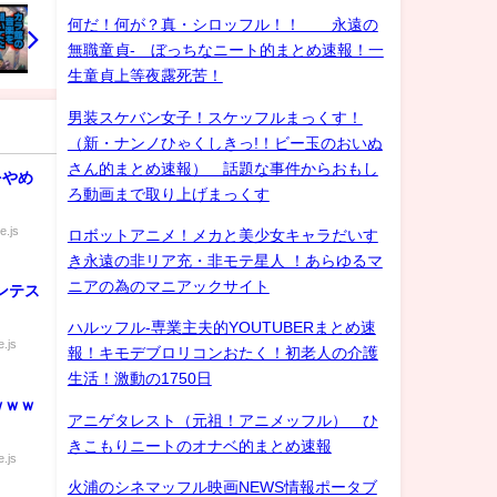
何だ！何が？真・シロッフル！！ 永遠の
無職童貞- ぼっちなニート的まとめ速報！一
生童貞上等夜露死苦！
男装スケバン女子！スケッフルまっくす！
（新・ナンノひゃくしきっ!！ビー玉のおいぬ
さん的まとめ速報） 話題な事件からおもし
をやめ
ろ動画まで取り上げまっくす
e.js
ロボットアニメ！メカと美少女キャラだいす
き永遠の非リア充・非モテ星人 ！あらゆるマ
ニアの為のマニアックサイト
ンテス
ハルッフル-専業主夫的YOUTUBERまとめ速
.js
報！キモデブロリコンおたく！初老人の介護
生活！激動の1750日
ｗｗｗ
アニゲタレスト（元祖！アニメッフル） ひ
きこもりニートのオナベ的まとめ速報
.js
火浦のシネマッフル映画NEWS情報ポータブ