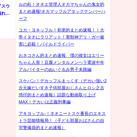
ルの杜！オネエ管理人オカマちゃんの鬼女的
『スウ
まとめ速報!オカマッフルアタックナンバーハ
溢れる
ーフ
ユカ・ヨネッフル！初老的まとめ速報！！大
帝イタチにラリアット！害獣神アリ・ガー被
害に必殺！パイルドライバー
おネコさん的まとめ速報 僕の彼女はエリー
ちゃん人形！豆腐メンタルメンヘラ電波中年
アルバイターのぬいぐるみ男子末路編
スケバン！デカッフルまっくす（デカい強い2
次元嫁だいすき子供部屋おじさんヒロシ之古
惑仔的まとめ速報）話題な動画取り上げ
MAX！デカいは正義刑事編
アキヨッフル-！ネオニートスケ番長のエキス
トラ芸能情報局！（子ども部屋おばさんの自
宅警備員的まとめ速報）