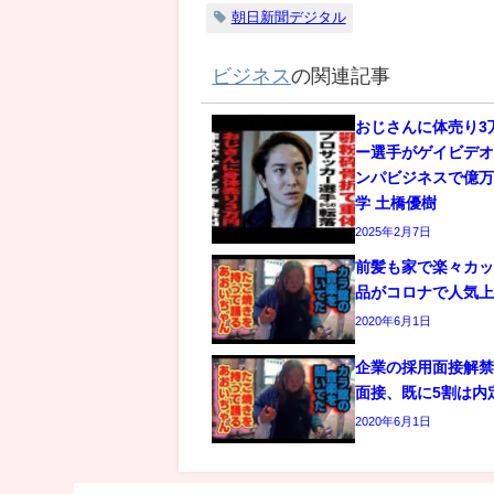
朝日新聞デジタル
ビジネス
の関連記事
おじさんに体売り3
ー選手がゲイビデオ
ンパビジネスで億万
学 土橋優樹
2025年2月7日
前髪も家で楽々カ
品がコロナで人気
2020年6月1日
企業の採用面接解
面接、既に5割は内
2020年6月1日