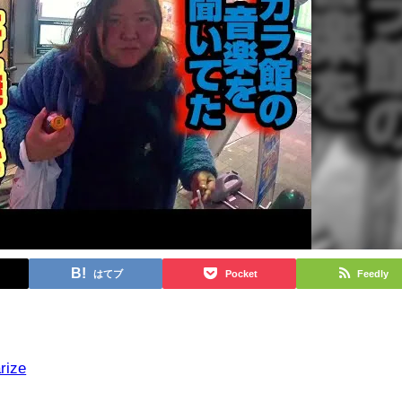
はてブ
Pocket
Feedly
rize