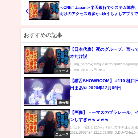
＜CNET Japan＞楽天銀行でシステム障害、
明けのアクセス過多か--ゆうちょもアプリ
ル
おすすめの記事
【日本代表】死のグループ、言っ
本だけ説
c_img_param=; //img-c.net/output/category/g
c_img_param=; //img-...
ニュース
【猫舌SHOWROOM】 #110 樋
田まあや 2020年12月09日
...
未分類
【画像】トーマスのプラレール、
ンしすぎｗｗｗｗｗ
1: 以下、名無しにかわりましてネギ速がお
2022/10/07(金) 12:12:05.908 ID:DU+/D4nL0
ニュース