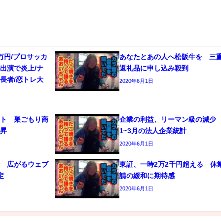
万円/プロサッカ
あなたとあの人へ松阪牛を 三
出演で炎上/ナ
返礼品に申し込み殺到
長者/恋トレ大
2020年6月1日
ット 巣ごもり商
企業の利益、リーマン級の減
上昇
1~3月の法人企業統計
2020年6月1日
禁 広がるウェブ
東証、一時2万2千円超える 休
定
請の緩和に期待感
2020年6月1日