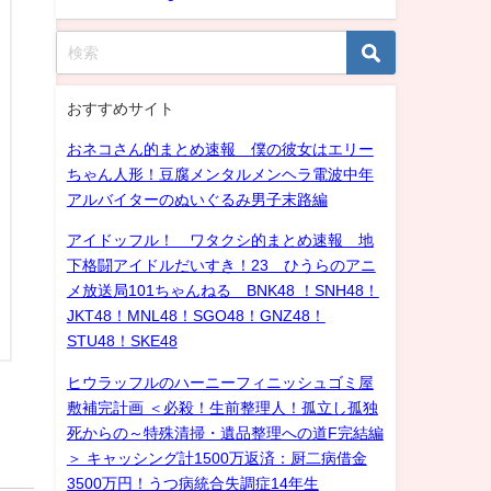
おすすめサイト
おネコさん的まとめ速報 僕の彼女はエリー
ちゃん人形！豆腐メンタルメンヘラ電波中年
アルバイターのぬいぐるみ男子末路編
アイドッフル！ ワタクシ的まとめ速報 地
下格闘アイドルだいすき！23 ひうらのアニ
メ放送局101ちゃんねる BNK48 ！SNH48！
JKT48！MNL48！SGO48！GNZ48！
STU48！SKE48
ヒウラッフルのハーニーフィニッシュゴミ屋
敷補完計画 ＜必殺！生前整理人！孤立し孤独
死からの～特殊清掃・遺品整理への道F完結編
＞ キャッシング計1500万返済：厨二病借金
3500万円！うつ病統合失調症14年生