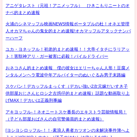
アニゲタレスト（元祖！アニメッフル） ひきこもりニートのオ
ナベ的まとめ速報
火浦のシネマッフル映画NEWS情報ポータブルの杜！オネエ管理
人オカマちゃんの鬼女的まとめ速報!オカマッフルアタックナンバ
ーハーフ
ユカ・ヨネッフル！初老的まとめ速報！！大帝イタチにラリアッ
ト！害獣神アリ・ガー被害に必殺！パイルドライバー
おネコさん的まとめ速報 僕の彼女はエリーちゃん人形！豆腐メ
ンタルメンヘラ電波中年アルバイターのぬいぐるみ男子末路編
スケバン！デカッフルまっくす（デカい強い2次元嫁だいすき子
供部屋おじさんヒロシ之古惑仔的まとめ速報）話題な動画取り上
げMAX！デカいは正義刑事編
アキヨッフル-！ネオニートスケ番長のエキストラ芸能情報局！
（子ども部屋おばさんの自宅警備員的まとめ速報）
[ヨシヨシロッフル-！！-素浪人勇者カツオンの未解決事件簿へよ